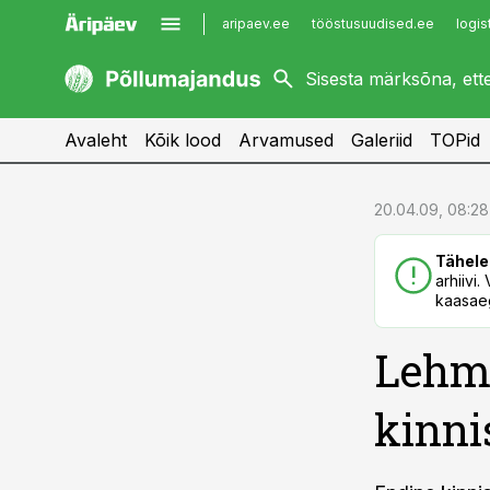
aripaev.ee
tööstusuudised.ee
logis
kaubandus.ee
imelineajalugu.ee
kinnisvarauudised.ee
imelineteadus.ee
Avaleht
Kõik lood
Arvamused
Galeriid
TOPid
cebook
cebook
20.04.09, 08:28
Twitter)
Twitter)
Tähele
kedIn
kedIn
arhiivi
kaasaeg
ail
ail
Lehm
k
k
kinni