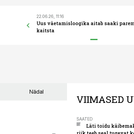
22.06.26, 11:16
Uus väetamisloogika aitab saaki pare
kaitsta
Nädal
VIIMASED U
SAATED
Läti toidu käibema
riik teeb seal tugevat k