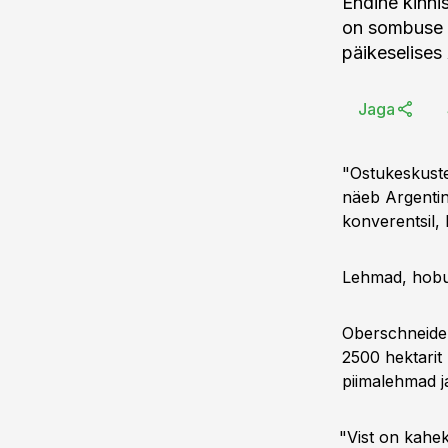
Endine kinni
on sombuse E
päikeselises
Jaga
"Ostukeskuste
näeb Argentin
konverentsil,
Lehmad, hobu
Oberschneider
2500 hektarit
piimalehmad j
"Vist on kahek