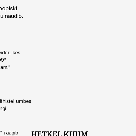
oopiski
lu naudib.
ider, kes
09"
vam."
lähistel umbes
ngi
HETKEL KUUM
" räägib