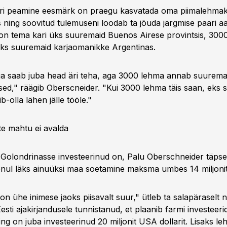
ri peamine eesmärk on praegu kasvatada oma piimalehmak
 ning soovitud tulemuseni loodab ta jõuda järgmise paari aa
n tema kari üks suuremaid Buenos Airese provintsis, 300
üks suuremaid karjaomanikke Argentinas.
a saab juba head äri teha, aga 3000 lehma annab suurem
sed," räägib Oberscneider. "Kui 3000 lehma täis saan, eks si
b-olla lähen jälle tööle."
te mahtu ei avalda
a Golondrinasse investeerinud on, Palu Oberschneider täpsel
nul läks ainuüksi maa soetamine maksma umbes 14 miljonit
on ühe inimese jaoks piisavalt suur," ütleb ta salapäraselt 
sti ajakirjandusele tunnistanud, et plaanib farmi investeerid
ing on juba investeerinud 20 miljonit USA dollarit. Lisaks l