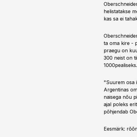
Oberschneider
helistatakse m
kas sa ei tahaks
Oberschneider
ta oma kire - 
praegu on kuu
300 neist on 
1000pealiseks.
"Suurem osa in
Argentinas oma
naisega nõu pi
ajal poleks eri
põhjendab Obe
Eesmärk: rõõ