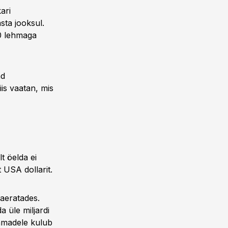
ari
sta jooksul.
0 lehmaga
ad
is vaatan, mis
t öelda ei
 USA dollarit.
naeratades.
a üle miljardi
ehmadele kulub