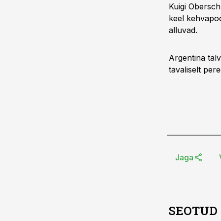
Kuigi Obersch
keel kehvapool
alluvad.
Argentina tal
tavaliselt pere
Jaga
SEOTUD