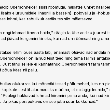
ägib Oberschneider siiski rõõmuga, näidates uhket häärber
lisaks eluruumidele lihagrill ja bassein), polovälju ja -hobus
es lehmi, kes rahulikult aedikutes silo mäletsevad.
m ongi lehmad tiinena hoida," räägib ta ühe aediku juurest t
hmad jäävad kergemini tiineks, kui nad on rõõmsad ning oma 
etakse lehmi õues aasta läbi, enamasti otsivad nad endale 
 Oberschneider on läinud teist teed ning tema farmis antak
. Just tänu sellele ei kannatanud Oberschneideri farm täna
d põua käes nii palju.
i hullus olukorras kui mõnedki teised põllumehed, kes on p
ja kopikate eest lihaloomadeks müüma, et midagigi teenida," 
"Pealegi hakkavad lehmad kiiremini piima anda, kui nad kiir
 Ja pikas perspektiivis on see juba suur kokkuhoid."