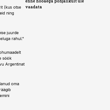
enne hooaega põhjalikult üle
vaadata
it (kus otse
eid ning
eise juurde
eluga rahul."
rohumaadelt
se söök
vu Argentinat
idanud oma
räägib
emini