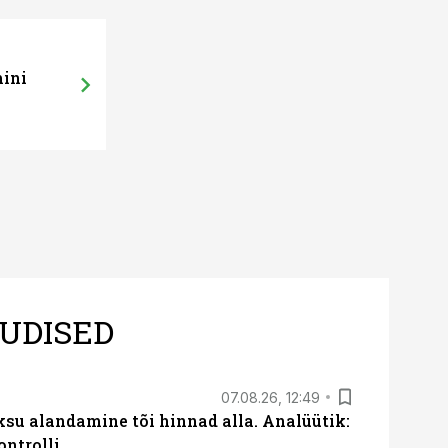
mini
UDISED
07.08.26, 12:49
ksu alandamine tõi hinnad alla. Analüütik:
ontrolli