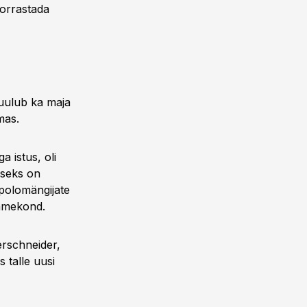
korrastada
kuulub ka maja
mas.
 istus, oli
dseks on
polomängijate
ümmekond.
rschneider,
 talle uusi