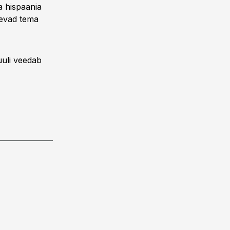
a hispaania
tlevad tema
uuli veedab