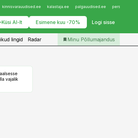
Iseteenindus
kinnisvarauudised.ee
kalastaja.ee
palgauudised.ee
personaliuudi
Telli Põllumajandus
Küsi AI-lt
Esimene kuu -70%
Logi sisse
ikud lingid
Radar
Minu Põllumajandus
taalsesse
la vajalik