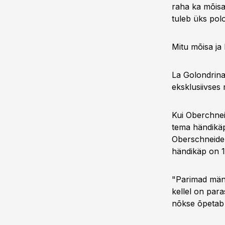
raha ka mõisa
tuleb üks polo
Mitu mõisa ja 
La Golondrina
eksklusiivses 
Kui Oberchnei
tema händikäp 
Oberschneider
händikäp on 1
"Parimad mäng
kellel on para
nõkse õpetab