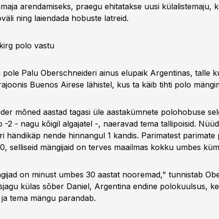
maja arendamiseks, praegu ehitatakse uusi külalistemaju, 
väli ning laiendada hobuste latreid.
kirg polo vastu
 pole Palu Oberschneideri ainus elupaik Argentinas, talle 
rajoonis Buenos Airese lähistel, kus ta käib tihti polo mängi
der mõned aastad tagasi üle aastakümnete polohobuse selga
-2 - nagu kõigil algajatel -, naeravad tema tallipoisid. Nüü
i händikäp nende hinnangul 1 kandis. Parimatest parimate 
0, selliseid mängijaid on terves maailmas kokku umbes k
ijad on minust umbes 30 aastat nooremad," tunnistab Obe
sjagu külas sõber Daniel, Argentina endine polokuulsus, kes
 ja tema mängu parandab.