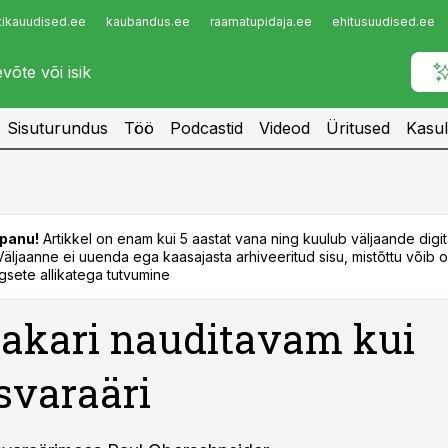
tikauudised.ee
kaubandus.ee
raamatupidaja.ee
ehitusuudised.ee
Infopank
Radar
Sisuturundus
Töö
Podcastid
Videod
Üritused
Kasul
panu!
Artikkel on enam kui 5 aastat vana ning kuulub väljaande digi
. Väljaanne ei uuenda ega kaasajasta arhiveeritud sisu, mistõttu võib ol
sete allikatega tutvumine
akari nauditavam kui
svaraäri