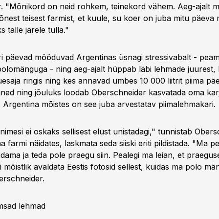
. "Mõnikord on neid rohkem, teinekord vähem. Aeg-ajalt mu
õnest teisest farmist, et kuule, su koer on juba mitu päeva 
 talle järele tulla."
i päevad mööduvad Argentinas üsnagi stressivabalt - peami
polomänguga - ning aeg-ajalt hüppab läbi lehmade juurest, 
esaja ringis ning kes annavad umbes 10 000 liitrit piima p
tiined ning jõuluks loodab Oberschneider kasvatada oma kar
 Argentina mõistes on see juba arvestatav piimalehmakari.
imesi ei oskaks sellisest elust unistadagi," tunnistab Ober
 farmi näidates, laskmata seda siiski eriti pildistada. "Ma 
dama ja teda pole praegu siin. Pealegi ma leian, et praeguse
ti mõistlik avaldata Eestis fotosid sellest, kuidas ma polo mä
rschneider.
msad lehmad