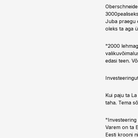
Oberschneide
3000pealiseks
Juba praegu o
oleks ta aga 
"2000 lehmag
valikuvõimalu
edasi teen. Või
Investeeringu
Kui paju ta L
taha. Tema sõ
"Investeering 
Varem on ta Ee
Eesti krooni n