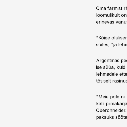
Oma farmist rä
loomulikult on 
erinevas vanus
"Kõige olulise
sõites, "ja le
Argentinas pe
ise süüa, kuid
lehmadele ette
tõsiselt räsinu
"Meie pole ni
kalli piimakar
Oberchneider. 
paksuks sööta.