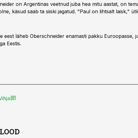
neider on Argentinas veetnud juba hea mitu aastat, on tem
ne, käsud saab ta siiski jagatud. "Paul on lihtsalt laisk," ü
ve eest läheb Oberschneider enamasti pakku Euroopasse, j
ga Eestis.
Vihja
 LOOD