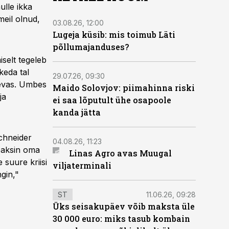
lle ikka
meil olnud,
03.08.26, 12:00
Lugeja küsib: mis toimub Läti
põllumajanduses?
selt tegeleb
keda tal
29.07.26, 09:30
äevas. Umbes
Maido Solovjov: piimahinna riski
ja
ei saa lõputult ühe osapoole
kanda jätta
schneider
04.08.26, 11:23
peaksin oma
Linas Agro avas Muugal
 suure kriisi
viljaterminali
ngin,"
ST
11.06.26, 09:28
Üks seisakupäev võib maksta üle
30 000 euro: miks tasub kombain