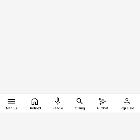
Menüü
Uudised
Raadio
Otsing
AI Chat
Logi sisse
Vana-Lõuna 39/1, 19094 Tallinn