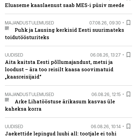
Eluaseme kaaslaenust saab MES-i püsiv meede
MAJANDUSTULEMUSED
07.08.26, 09:30
Puhk ja Lausing kerkisid Eesti suurimateks
toidutöösturiteks
UUDISED
06.08.26, 13:27
Aita kaitsta Eesti põllumajandust, metsi ja
loodust – ära too reisilt kaasa soovimatuid
„kaasreisijaid“
MAJANDUSTULEMUSED
06.08.26, 12:15
Arke Lihatööstuse ärikasum kasvas üle
kaheksa korra
UUDISED
06.08.26, 10:14
Jaekettide lepingud luubi all: tootjale ei tohi