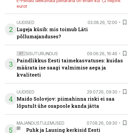
E-Piimast laekumata piimaraha on enam kui 1,2 miljonit
eurot
UUDISED
03.08.26, 12:00
2
Lugeja küsib: mis toimub Läti
põllumajanduses?
SISUTURUNDUS
09.06.26, 16:46
ST
Paindlikkus Eesti taimekasvatuses: kuidas
3
määrata ise saagi valmimise aega ja
kvaliteeti
UUDISED
29.07.26, 09:30
4
Maido Solovjov: piimahinna riski ei saa
lõputult ühe osapoole kanda jätta
MAJANDUSTULEMUSED
07.08.26, 09:30
5
Puhk ja Lausing kerkisid Eesti