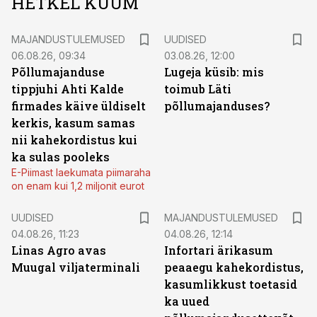
HETKEL KUUM
MAJANDUSTULEMUSED
UUDISED
06.08.26, 09:34
03.08.26, 12:00
Põllumajanduse
Lugeja küsib: mis
tippjuhi Ahti Kalde
toimub Läti
firmades käive üldiselt
põllumajanduses?
kerkis, kasum samas
nii kahekordistus kui
ka sulas pooleks
E-Piimast laekumata piimaraha
on enam kui 1,2 miljonit eurot
UUDISED
MAJANDUSTULEMUSED
04.08.26, 11:23
04.08.26, 12:14
Linas Agro avas
Infortari ärikasum
Muugal viljaterminali
peaaegu kahekordistus,
kasumlikkust toetasid
ka uued