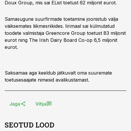
Doux Group, mis sai EList toetust 62 miljonit eurot.
Samasugune suurfirmade toetamine joonistub välja
väiksemates liikmesriikides. Iirimaal sai külmutatud
toodete valmistaja Greencore Group toetust 83 miljonit
eurot ning The Irish Dairy Board Co-op 6,5 miljonit
eurot.
Saksamaa aga keeldub jätkuvalt oma suuremate
toetusesaajate nimesid avalikustamast.
Jaga
Vihja
SEOTUD LOOD