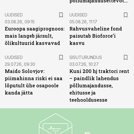
põllumajandusettevõtted
UUDISED
UUDISED
03.08.26, 09:15
05.08.26, 11:17
Euroopa saagiprognoos:
Rahvusvaheline fond
mais langeb järsult,
paisutab Bioforce’i
õlikultuurid kasvavad
kasvu
ST
UUDISED
SISUTURUNDUS
29.07.26, 09:30
03.07.26, 10:27
Maido Solovjov:
Kuni 200 hj traktori rent
piimahinna riski ei saa
– paindlik lahendus
lõputult ühe osapoole
põllumajandusse,
kanda jätta
ehitusse ja
teehooldusesse