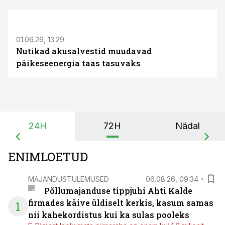
ST
01.06.26, 13:29
Nutikad akusalvestid muudavad
päikeseenergia taas tasuvaks
24H
72H
Nädal
ENIMLOETUD
MAJANDUSTULEMUSED
06.08.26, 09:34
Põllumajanduse tippjuhi Ahti Kalde
firmades käive üldiselt kerkis, kasum samas
1
nii kahekordistus kui ka sulas pooleks