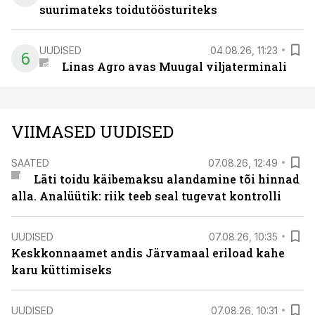
suurimateks toidutöösturiteks
UUDISED
04.08.26, 11:23
6
Linas Agro avas Muugal viljaterminali
VIIMASED UUDISED
SAATED
07.08.26, 12:49
Läti toidu käibemaksu alandamine tõi hinnad
alla. Analüütik: riik teeb seal tugevat kontrolli
UUDISED
07.08.26, 10:35
Keskkonnaamet andis Järvamaal eriload kahe
karu küttimiseks
UUDISED
07.08.26, 10:31