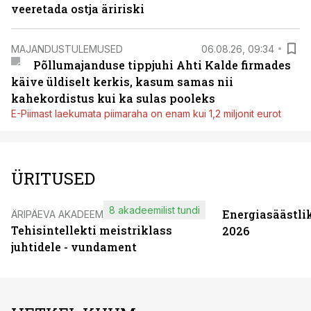
veeretada ostja äririski
MAJANDUSTULEMUSED
06.08.26, 09:34
Põllumajanduse tippjuhi Ahti Kalde firmades
käive üldiselt kerkis, kasum samas nii
kahekordistus kui ka sulas pooleks
E-Piimast laekumata piimaraha on enam kui 1,2 miljonit eurot
ÜRITUSED
8 akadeemilist tundi
Energiasäästli
ÄRIPÄEVA AKADEEMIA
Tehisintellekti meistriklass
2026
juhtidele - vundament