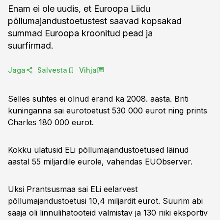
Enam ei ole uudis, et Euroopa Liidu
põllumajandustoetustest saavad kopsakad
summad Euroopa kroonitud pead ja
suurfirmad.
Jaga
Salvesta
Vihja
Selles suhtes ei olnud erand ka 2008. aasta. Briti
kuninganna sai eurotoetust 530 000 eurot ning prints
Charles 180 000 eurot.
Kokku ulatusid ELi põllumajandustoetused läinud
aastal 55 miljardile eurole, vahendas EUObserver.
Üksi Prantsusmaa sai ELi eelarvest
põllumajandustoetusi 10,4 miljardit eurot. Suurim abi
saaja oli linnulihatooteid valmistav ja 130 riiki eksportiv