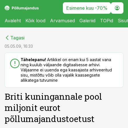
Esimene kuu -70%
Avaleht
Kõik lood
Arvamused
Galeriid
TOPid
Sisu
cebook
cebook
Tagasi
Twitter)
Twitter)
05.05.09, 16:33
kedIn
kedIn
Tähelepanu!
Artikkel on enam kui 5 aastat vana
ning kuulub väljaande digitaalsesse arhiivi.
ail
ail
Väljaanne ei uuenda ega kaasajasta arhiveeritud
sisu, mistõttu võib olla vajalik kaasaegsete
k
k
allikatega tutvumine
Briti kuningannale pool
miljonit eurot
põllumajandustoetust