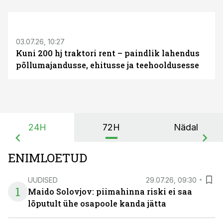
ST
03.07.26, 10:27
Kuni 200 hj traktori rent – paindlik lahendus
põllumajandusse, ehitusse ja teehooldusesse
24H
72H
Nädal
ENIMLOETUD
UUDISED
29.07.26, 09:30
1
Maido Solovjov: piimahinna riski ei saa
lõputult ühe osapoole kanda jätta