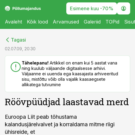
Esimene kuu -70%
Avaleht
Kõik lood
Arvamused
Galeriid
TOPid
Sisu
cebook
cebook
Tagasi
Twitter)
Twitter)
02.07.09, 20:30
kedIn
kedIn
Tähelepanu!
Artikkel on enam kui 5 aastat vana
ning kuulub väljaande digitaalsesse arhiivi.
ail
ail
Väljaanne ei uuenda ega kaasajasta arhiveeritud
sisu, mistõttu võib olla vajalik kaasaegsete
k
k
allikatega tutvumine
Röövpüüdjad laastavad merd
Euroopa Liit peab tõhustama
kalandusjärelvalvet ja korraldama mitme riigi
ühisreide, et