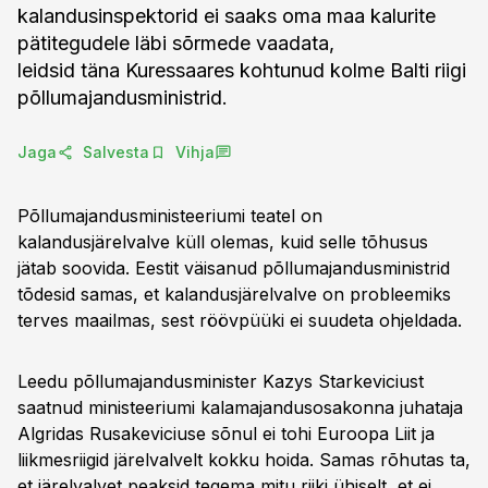
kalandusinspektorid ei saaks oma maa kalurite
pätitegudele läbi sõrmede vaadata,
leidsid täna Kuressaares kohtunud kolme Balti riigi
põllumajandusministrid.
Jaga
Salvesta
Vihja
Põllumajandusministeeriumi teatel on
kalandusjärelvalve küll olemas, kuid selle tõhusus
jätab soovida. Eestit väisanud põllumajandusministrid
tõdesid samas, et kalandusjärelvalve on probleemiks
terves maailmas, sest röövpüüki ei suudeta ohjeldada.
Leedu põllumajandusminister Kazys Starkeviciust
saatnud ministeeriumi kalamajandusosakonna juhataja
Algridas Rusakeviciuse sõnul ei tohi Euroopa Liit ja
liikmesriigid järelvalvelt kokku hoida. Samas rõhutas ta,
et järelvalvet peaksid tegema mitu riiki ühiselt, et ei