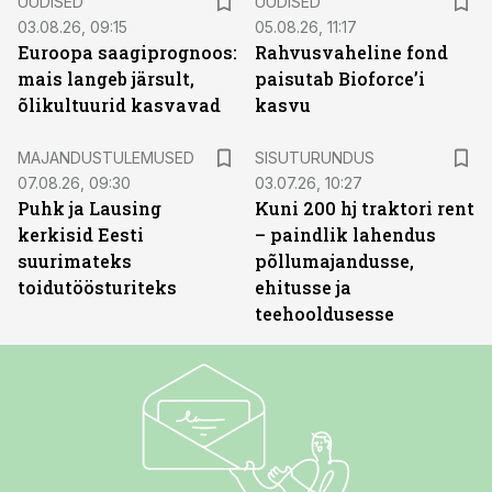
UUDISED
UUDISED
03.08.26, 09:15
05.08.26, 11:17
Euroopa saagiprognoos:
Rahvusvaheline fond
mais langeb järsult,
paisutab Bioforce’i
õlikultuurid kasvavad
kasvu
ST
MAJANDUSTULEMUSED
SISUTURUNDUS
07.08.26, 09:30
03.07.26, 10:27
Puhk ja Lausing
Kuni 200 hj traktori rent
kerkisid Eesti
– paindlik lahendus
suurimateks
põllumajandusse,
toidutöösturiteks
ehitusse ja
teehooldusesse