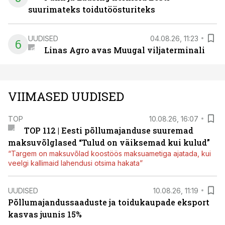
suurimateks toidutöösturiteks
UUDISED
04.08.26, 11:23
6
Linas Agro avas Muugal viljaterminali
VIIMASED UUDISED
TOP
10.08.26, 16:07
TOP 112 | Eesti põllumajanduse suuremad
maksuvõlglased “Tulud on väiksemad kui kulud”
“Targem on maksuvõlad koostöös maksuametiga ajatada, kui
veelgi kallimaid lahendusi otsima hakata”
UUDISED
10.08.26, 11:19
Põllumajandussaaduste ja toidukaupade eksport
kasvas juunis 15%