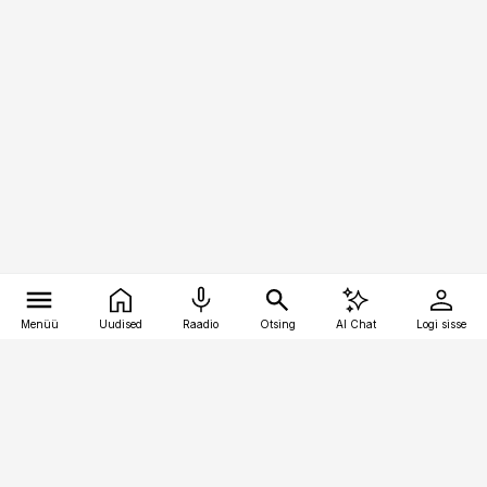
Menüü
Uudised
Raadio
Otsing
AI Chat
Logi sisse
Vana-Lõuna 39/1, 19094 Tallinn
(+372) 667 0111
pollumajandus@pollumajandus.ee