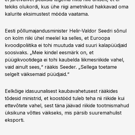
tekiks olukordi, kus ühe riigi ametnikud hakkavad oma
kalurite eksimustest mööda vaatama.
Eesti põllumajandusminister Helir-Valdor Seedri sõnul
on kolm riiki ühel meelel ka selles, et Euroopa
kvoodipoliitika ei tohi muutuda vaid suuri kalapüüdjaid
soosivaks. „Meie kindel eesmärk on, et
püügikvootidega ei tohi kaubelda liikmesriikide vahel,
vaid ainult sees,“ rääkis Seeder. „Sellega toetame
selgelt väiksemaid püüdjaid.“
Eelkõige idasuunalisest kaubavahetusest rääkides
tõdesid ministrid, et koostööd tuleb teha nii riikide kui
ettevõtete vahel, sest täna jäävad riikide tootmismahud
üksikuna võttes väikseks, mis pärsib suuremahulist
eksporti.