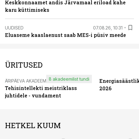
Keskkonnaamet andis Järvamaal eriload kahe
karu küttimiseks
UUDISED
07.08.26, 10:31
Eluaseme kaaslaenust saab MES-i püsiv meede
ÜRITUSED
8 akadeemilist tundi
Energiasäästli
ÄRIPÄEVA AKADEEMIA
Tehisintellekti meistriklass
2026
juhtidele - vundament
HETKEL KUUM