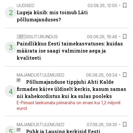
UUDISED
03.08.26, 12:00
2
Lugeja küsib: mis toimub Läti
põllumajanduses?
SISUTURUNDUS
09.06.26, 16:46
ST
Paindlikkus Eesti taimekasvatuses: kuidas
3
määrata ise saagi valmimise aega ja
kvaliteeti
MAJANDUSTULEMUSED
06.08.26, 09:34
Põllumajanduse tippjuhi Ahti Kalde
firmades käive üldiselt kerkis, kasum samas
4
nii kahekordistus kui ka sulas pooleks
E-Piimast laekumata piimaraha on enam kui 1,2 miljonit
eurot
MAJANDUSTULEMUSED
07.08.26, 09:30
5
Puhk ja Lausing kerkisid Eesti