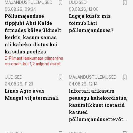
MAJANDUSTULEMUSED
UUDISED
06.08.26, 09:34
03.08.26, 12:00
Põllumajanduse
Lugeja küsib: mis
tippjuhi Ahti Kalde
toimub Läti
firmades käive üldiselt
põllumajanduses?
kerkis, kasum samas
nii kahekordistus kui
ka sulas pooleks
E-Piimast laekumata piimaraha
on enam kui 1,2 miljonit eurot
UUDISED
MAJANDUSTULEMUSED
04.08.26, 11:23
04.08.26, 12:14
Linas Agro avas
Infortari ärikasum
Muugal viljaterminali
peaaegu kahekordistus,
kasumlikkust toetasid
ka uued
põllumajandusettevõtted