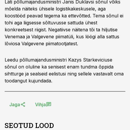
Läti põllumajandusministri Janis Duklavsi sõnul võiks
mõelda näiteks ühisele logistikakeskusele, aga
koostööd peavad tegema ka ettevõtted. Tema sõnul ei
tohi aga liigsesse sõltuvusse sattuda ühest
konkreetsest riigist. Negatiivse näitena tõi ta hiljutise
Venemaa ja Valgevene piimatüli, kus löögi alla sattus
lõviosa Valgevene piimatootjatest.
Leedu põllumajandusministri Kazys Starkeviciuse
sõnul on oluline ka senisest enam tundma õppida
sihtturge ja sealseid eelistusi ning sellele vastavalt oma
toodangut kujundada.
Jaga
Vihja
SEOTUD LOOD