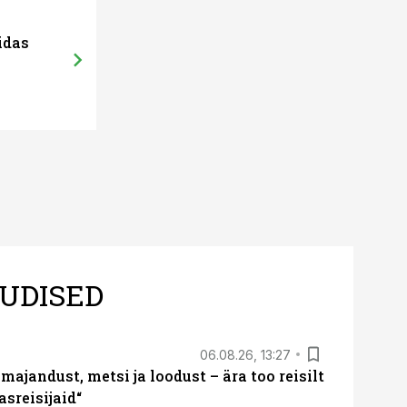
idas
UDISED
06.08.26, 13:27
majandust, metsi ja loodust – ära too reisilt
sreisijaid“