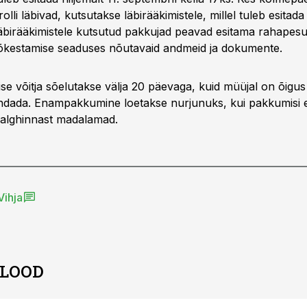
lli läbivad, kutsutakse läbirääkimistele, millel tuleb esitada 
birääkimistele kutsutud pakkujad peavad esitama rahapesu 
õkestamise seaduses nõutavaid andmeid ja dokumente.
 võitja sõelutakse välja 20 päevaga, kuid müüjal on õigus 
ndada. Enampakkumine loetakse nurjunuks, kui pakkumisi ei
 alghinnast madalamad.
Vihja
 LOOD