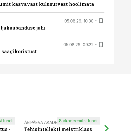
umit kasvavast kulusurvest hoolimata
05.08.26, 10:30
ljakaubanduse juhi
05.08.26, 09:22
 saagikoristust
t tundi
8 akadeemilist tundi
ÄRIPÄEVA AKADEEMIA
IT KOOLIT
tus -
Tehisintellekti meistriklass
Muutuste