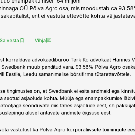
üb enampakkumisel 164 miljoni
ghinnaga OÜ Põlva Agro osa, mis moodustab ca 93,5
sakapitalist, ent ei vastuta ettevõtte kohta väljastatav
Salvesta
Vihja
 korraldava advokaadibüroo Tark Ko advokaat Hannes Vall
t Swedbank müüb panditud vara. 93,58% Põlva Agro osakap
l Eestile, Leedu samanimelise börsifirma tütarettevõttele.
 tingimustes on, et Swedbank ei esita andmeid ega kinnit
a seotud asjaolude kohta. Müüja ega enampakkumise läbiviij
matootjaga seonduvate mis tahes asjaolude eest, sh pakkujat
lsuslepingu alusel antavate andmete õigsuse eest.
õta vastutust ka Põlva Agro korporatiivsete toimingute eest