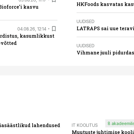
HKFoods kasvatas kas
ioforce’i kasvu
UUDISED
LATRAPS sai uue teravi
04.08.26, 12:14
rdistus, kasumlikkust
evõtted
UUDISED
Vihmane juuli pidurdas
8 akadeemilis
iasäästlikud lahendused
IT KOOLITUS
Muutuste juhtimise kooli