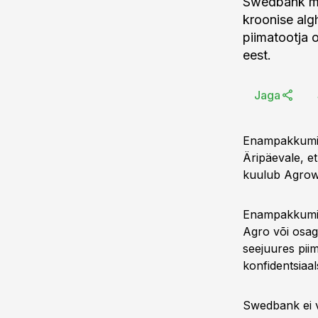
Swedbank mü
kroonise al
piimatootja o
eest.
Jaga
Enampakkumist
Äripäevale, e
kuulub Agrowil
Enampakkumise
Agro või osag
seejuures pii
konfidentsiaa
Swedbank ei v