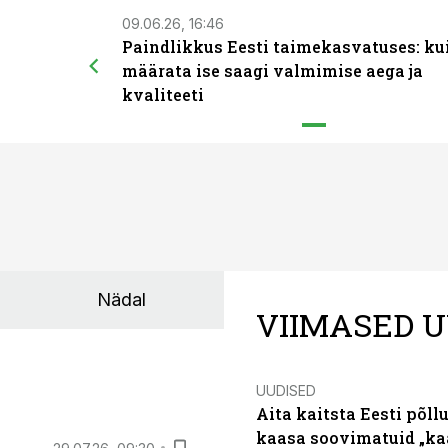
09.06.26, 16:46
Paindlikkus Eesti taimekasvatuses: ku
määrata ise saagi valmimise aega ja
kvaliteeti
Nädal
VIIMASED U
UUDISED
Aita kaitsta Eesti põllu
kaasa soovimatuid „kaa