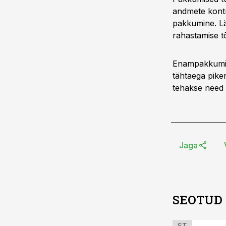
andmete kontro
pakkumine. Lä
rahastamise t
Enampakkumise
tähtaega pike
tehakse need
Jaga
SEOTUD
ST