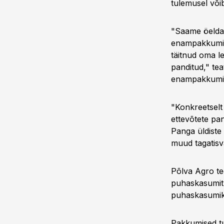
tulemusel või
"Saame öelda
enampakkumise
täitnud oma le
panditud," te
enampakkumise
"Konkreetselt
ettevõtete pa
Panga üldiste 
muud tagatisva
Põlva Agro tee
puhaskasumit. 
puhaskasumiks 
Pakkumised tu