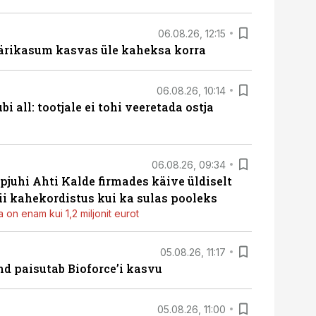
06.08.26, 12:15
ärikasum kasvas üle kaheksa korra
06.08.26, 10:14
i all: tootjale ei tohi veeretada ostja
06.08.26, 09:34
pjuhi Ahti Kalde firmades käive üldiselt
i kahekordistus kui ka sulas pooleks
 on enam kui 1,2 miljonit eurot
05.08.26, 11:17
d paisutab Bioforce’i kasvu
05.08.26, 11:00