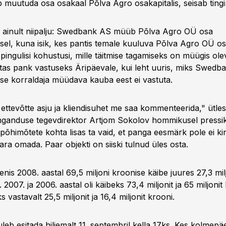
b muutuda osa osakaal Põlva Agro osakapitalis, seisab ting
 ainult niipalju: Swedbank AS müüb Põlva Agro OÜ osa
l, kuna isik, kes pantis temale kuuluva Põlva Agro OÜ osa
pingulisi kohustusi, mille täitmise tagamiseks on müügis ol
atas pank vastuseks Äripäevale, kui leht uuris, miks Swedba
 korraldaja müüdava kauba eest ei vastuta.
 ettevõtte asju ja kliendisuhet me saa kommenteerida," ütl
nganduse tegevdirektor Artjom Sokolov hommikusel pressik
põhimõtete kohta lisas ta vaid, et panga eesmärk pole ei ki
ra omada. Paar objekti on siiski tulnud üles osta.
nis 2008. aastal 69,5 miljoni kroonise käibe juures 27,3 mil
2007. ja 2006. aastal oli käibeks 73,4 miljonit ja 65 miljonit
vastavalt 25,5 miljonit ja 16,4 miljonit krooni.
leb esitada hiljemalt 11. septembril kella 17ks. Kes kolmep