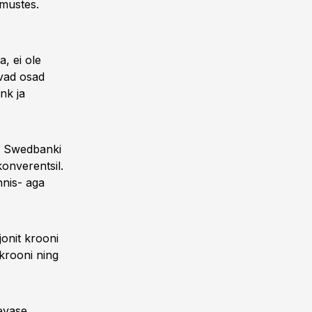
imustes.
, ei ole
evad osad
nk ja
es Swedbanki
onverentsil.
nnis- aga
jonit krooni
 krooni ning
äevase