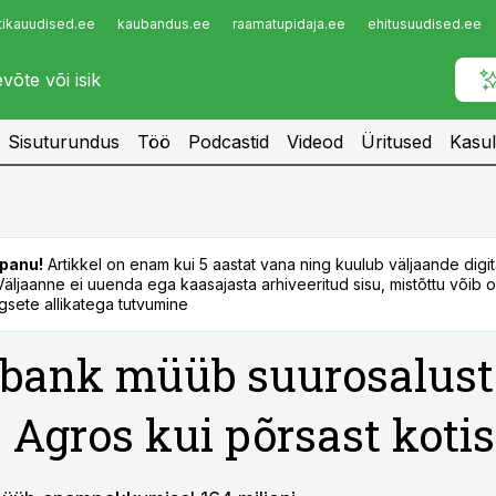
tikauudised.ee
kaubandus.ee
raamatupidaja.ee
ehitusuudised.ee
Infopank
Radar
Sisuturundus
Töö
Podcastid
Videod
Üritused
Kasul
panu!
Artikkel on enam kui 5 aastat vana ning kuulub väljaande digi
. Väljaanne ei uuenda ega kaasajasta arhiveeritud sisu, mistõttu võib ol
sete allikatega tutvumine
bank müüb suurosalust
 Agros kui põrsast kotis