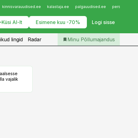
Iseteenindus
kinnisvarauudised.ee
kalastaja.ee
palgauudised.ee
personaliuudi
Telli Põllumajandus
Küsi AI-lt
Esimene kuu -70%
Logi sisse
ikud lingid
Radar
Minu Põllumajandus
taalsesse
la vajalik