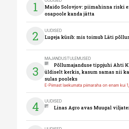
UUDISED
1
Maido Solovjov: piimahinna riski ei
osapoole kanda jätta
UUDISED
2
Lugeja küsib: mis toimub Läti põll
MAJANDUSTULEMUSED
Põllumajanduse tippjuhi Ahti K
3
üldiselt kerkis, kasum samas nii k
sulas pooleks
E-Piimast laekumata piimaraha on enam kui 1,2
UUDISED
4
Linas Agro avas Muugal viljate
UUDISED