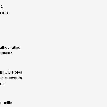
8%
a info
ikivi ütles
italist
usi OÜ Põlva
a ei vastuta
ele
, mille