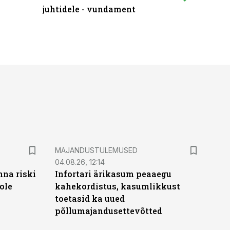
juhtidele - vundament
praktilis
MAJANDUSTULEMUSED
04.08.26, 12:14
nna riski
Infortari ärikasum peaaegu
ole
kahekordistus, kasumlikkust
toetasid ka uued
põllumajandusettevõtted