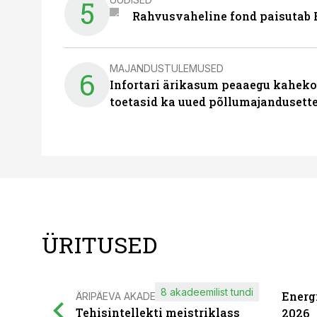
5
Rahvusvaheline fond paisutab B
MAJANDUSTULEMUSED
6
Infortari ärikasum peaaegu kaheko
toetasid ka uued põllumajandusett
ÜRITUSED
8 akadeemilist tundi
Energ
ÄRIPÄEVA AKADEEMIA
Tehisintellekti meistriklass
2026