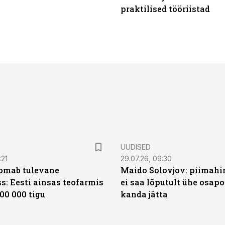
praktilised tööriistad
UUDISED
:21
29.07.26, 09:30
oomab tulevane
Maido Solovjov: piimahi
s: Eesti ainsas teofarmis
ei saa lõputult ühe osapo
00 000 tigu
kanda jätta