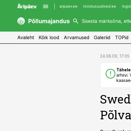
aripaev.ee
tööstusuudised.ee
logis
kaubandus.ee
imelineajalugu.ee
kinnisvarauudised.ee
imelineteadus.ee
Avaleht
Kõik lood
Arvamused
Galeriid
TOPid
cebook
cebook
24.08.09, 17:05
Twitter)
Twitter)
Tähele
kedIn
kedIn
arhiivi
kaasaeg
ail
ail
Swed
k
k
Põlva