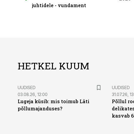
juhtidele - vundament
HETKEL KUUM
UUDISED
UUDISED
03.08.26, 12:00
31.07.26, 13
Lugeja küsib: mis toimub Läti
Põllul r
põllumajanduses?
delikates
kasvab 6