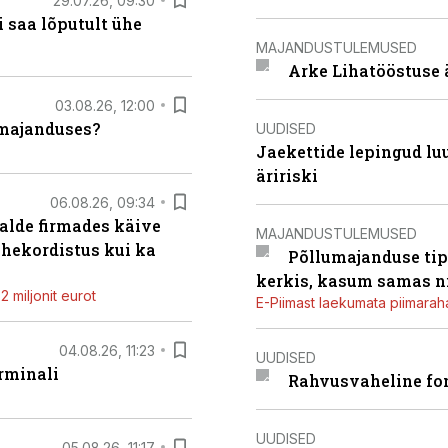
29.07.26, 09:30
 saa lõputult ühe
MAJANDUSTULEMUSED
Arke Lihatööstuse 
03.08.26, 12:00
umajanduses?
UUDISED
Jaekettide lepingud luub
äririski
06.08.26, 09:34
alde firmades käive
MAJANDUSTULEMUSED
ahekordistus kui ka
Põllumajanduse tip
kerkis, kasum samas ni
 miljonit eurot
E-Piimast laekumata piimaraha
04.08.26, 11:23
UUDISED
rminali
Rahvusvaheline fon
UUDISED
05.08.26, 11:17