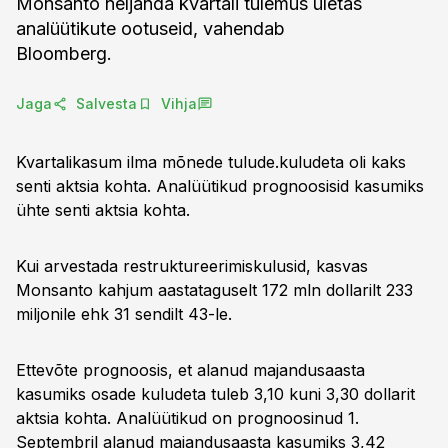
Monsanto neljanda kvartali tulemus ületas
analüütikute ootuseid, vahendab
Bloomberg.
Jaga
Salvesta
Vihja
Kvartalikasum ilma mõnede tulude.kuludeta oli kaks
senti aktsia kohta. Analüütikud prognoosisid kasumiks
ühte senti aktsia kohta.
Kui arvestada restruktureerimiskulusid, kasvas
Monsanto kahjum aastataguselt 172 mln dollarilt 233
miljonile ehk 31 sendilt 43-le.
Ettevõte prognoosis, et alanud majandusaasta
kasumiks osade kuludeta tuleb 3,10 kuni 3,30 dollarit
aktsia kohta. Analüütikud on prognoosinud 1.
Septembril alanud majandusaasta kasumiks 3,42