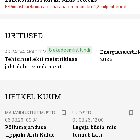
E-Piimast laekumata piimaraha on enam kui 1,2 miljonit eurot
ÜRITUSED
8 akadeemilist tundi
Energiasäästli
ÄRIPÄEVA AKADEEMIA
Tehisintellekti meistriklass
2026
juhtidele - vundament
HETKEL KUUM
MAJANDUSTULEMUSED
UUDISED
06.08.26, 09:34
03.08.26, 12:00
Põllumajanduse
Lugeja küsib: mis
tippjuhi Ahti Kalde
toimub Läti