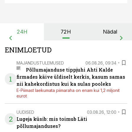
24H
72H
Nädal
ENIMLOETUD
MAJANDUSTULEMUSED
06.08.26, 09:34
Põllumajanduse tippjuhi Ahti Kalde
firmades käive üldiselt kerkis, kasum samas
1
nii kahekordistus kui ka sulas pooleks
E-Piimast laekumata piimaraha on enam kui 1,2 miljonit
eurot
UUDISED
03.08.26, 12:00
2
Lugeja küsib: mis toimub Läti
põllumajanduses?