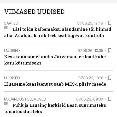
VIIMASED UUDISED
SAATED
07.08.26, 12:49
Läti toidu käibemaksu alandamine tõi hinnad
alla. Analüütik: riik teeb seal tugevat kontrolli
UUDISED
07.08.26, 10:35
Keskkonnaamet andis Järvamaal eriload kahe
karu küttimiseks
UUDISED
07.08.26, 10:31
Eluaseme kaaslaenust saab MES-i püsiv meede
MAJANDUSTULEMUSED
07.08.26, 09:30
Puhk ja Lausing kerkisid Eesti suurimateks
toidutöösturiteks