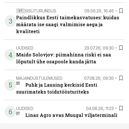
SISUTURUNDUS
09.06.26, 16:46
ST
Paindlikkus Eesti taimekasvatuses: kuidas
3
määrata ise saagi valmimise aega ja
kvaliteeti
UUDISED
29.07.26, 09:30
4
Maido Solovjov: piimahinna riski ei saa
lõputult ühe osapoole kanda jätta
MAJANDUSTULEMUSED
07.08.26, 09:30
5
Puhk ja Lausing kerkisid Eesti
suurimateks toidutöösturiteks
UUDISED
04.08.26, 11:23
6
Linas Agro avas Muugal viljaterminali