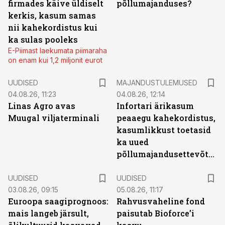
firmades käive üldiselt
põllumajanduses?
kerkis, kasum samas
nii kahekordistus kui
ka sulas pooleks
E-Piimast laekumata piimaraha
on enam kui 1,2 miljonit eurot
UUDISED
MAJANDUSTULEMUSED
04.08.26, 11:23
04.08.26, 12:14
Linas Agro avas
Infortari ärikasum
Muugal viljaterminali
peaaegu kahekordistus,
kasumlikkust toetasid
ka uued
põllumajandusettevõtted
UUDISED
UUDISED
03.08.26, 09:15
05.08.26, 11:17
Euroopa saagiprognoos:
Rahvusvaheline fond
mais langeb järsult,
paisutab Bioforce’i