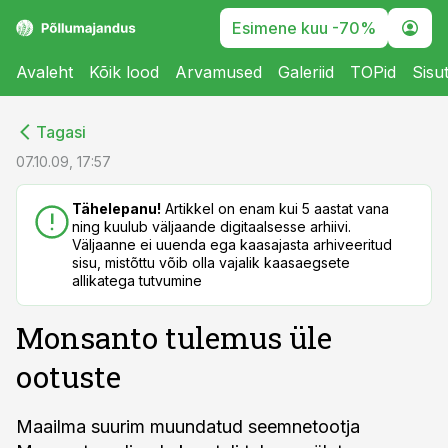
Esimene kuu -70%
Avaleht
Kõik lood
Arvamused
Galeriid
TOPid
Sisu
cebook
cebook
Tagasi
Twitter)
Twitter)
07.10.09, 17:57
kedIn
kedIn
Tähelepanu!
Artikkel on enam kui 5 aastat vana
ning kuulub väljaande digitaalsesse arhiivi.
ail
ail
Väljaanne ei uuenda ega kaasajasta arhiveeritud
sisu, mistõttu võib olla vajalik kaasaegsete
k
k
allikatega tutvumine
Monsanto tulemus üle
ootuste
Maailma suurim muundatud seemnetootja