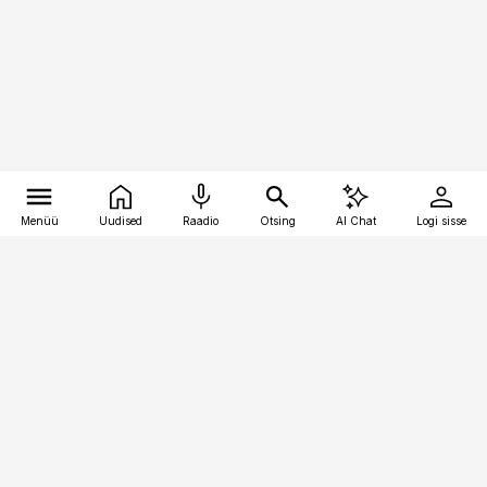
Menüü
Uudised
Raadio
Otsing
AI Chat
Logi sisse
Vana-Lõuna 39/1, 19094 Tallinn
(+372) 667 0111
pollumajandus@pollumajandus.ee
Telli
Reklaam
Firmast