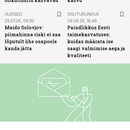
õlikultuurid kasvavad
kasvu
ST
UUDISED
SISUTURUNDUS
29.07.26, 09:30
09.06.26, 16:46
Maido Solovjov:
Paindlikkus Eesti
piimahinna riski ei saa
taimekasvatuses:
lõputult ühe osapoole
kuidas määrata ise
kanda jätta
saagi valmimise aega ja
kvaliteeti