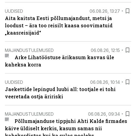
UUDISED
06.08.26, 13:27
Aita kaitsta Eesti põllumajandust, metsi ja
loodust – ära too reisilt kaasa soovimatuid
„kaasreisijaid“
MAJANDUSTULEMUSED
06.08.26, 12:15
Arke Lihatööstuse ärikasum kasvas üle
kaheksa korra
UUDISED
06.08.26, 10:14
Jaekettide lepingud luubi all: tootjale ei tohi
veeretada ostja äririski
MAJANDUSTULEMUSED
06.08.26, 09:34
Põllumajanduse tippjuhi Ahti Kalde firmades
käive üldiselt kerkis, kasum samas nii
kahekordistus kui ka sulas pooleks