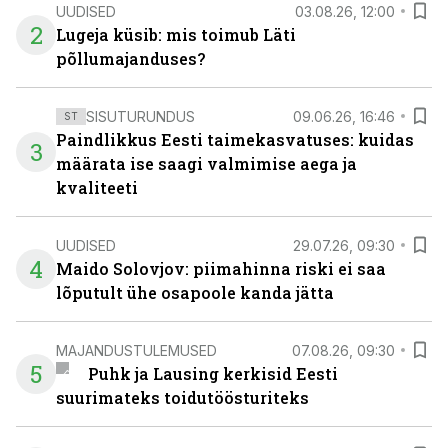
UUDISED
03.08.26, 12:00
2
Lugeja küsib: mis toimub Läti
põllumajanduses?
SISUTURUNDUS
09.06.26, 16:46
ST
Paindlikkus Eesti taimekasvatuses: kuidas
3
määrata ise saagi valmimise aega ja
kvaliteeti
UUDISED
29.07.26, 09:30
4
Maido Solovjov: piimahinna riski ei saa
lõputult ühe osapoole kanda jätta
MAJANDUSTULEMUSED
07.08.26, 09:30
5
Puhk ja Lausing kerkisid Eesti
suurimateks toidutöösturiteks