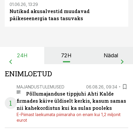
01.06.26, 13:29
Nutikad akusalvestid muudavad
päikeseenergia taas tasuvaks
24H
72H
Nädal
ENIMLOETUD
MAJANDUSTULEMUSED
06.08.26, 09:34
Põllumajanduse tippjuhi Ahti Kalde
firmades käive üldiselt kerkis, kasum samas
1
nii kahekordistus kui ka sulas pooleks
E-Piimast laekumata piimaraha on enam kui 1,2 miljonit
eurot