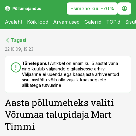
Esimene kuu -70%
Avaleht
Kõik lood
Arvamused
Galeriid
TOPid
Sisu
cebook
cebook
Tagasi
Twitter)
Twitter)
22.10.09, 19:23
kedIn
kedIn
Tähelepanu!
Artikkel on enam kui 5 aastat vana
ning kuulub väljaande digitaalsesse arhiivi.
ail
ail
Väljaanne ei uuenda ega kaasajasta arhiveeritud
sisu, mistõttu võib olla vajalik kaasaegsete
k
k
allikatega tutvumine
Aasta põllumeheks valiti
Võrumaa talupidaja Mart
Timmi