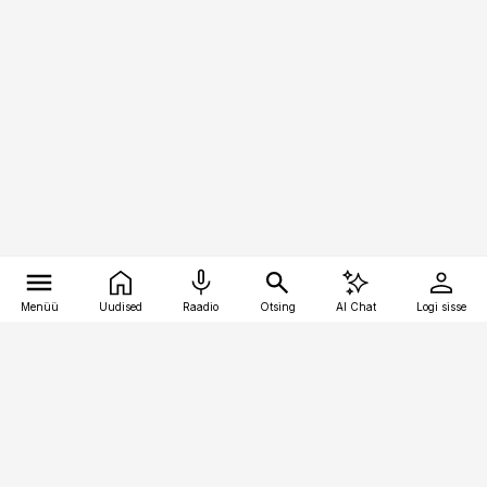
Menüü
Uudised
Raadio
Otsing
AI Chat
Logi sisse
Vana-Lõuna 39/1, 19094 Tallinn
(+372) 667 0111
pollumajandus@pollumajandus.ee