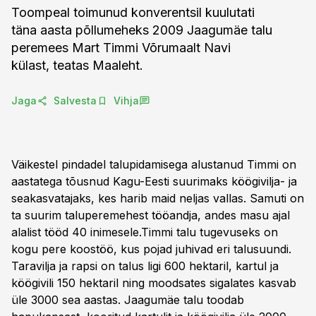
Toompeal toimunud konverentsil kuulutati
täna aasta põllumeheks 2009 Jaagumäe talu
peremees Mart Timmi Võrumaalt Navi
külast, teatas Maaleht.
Jaga
Salvesta
Vihja
Väikestel pindadel talupidamisega alustanud Timmi on
aastatega tõusnud Kagu-Eesti suurimaks köögivilja- ja
seakasvatajaks, kes harib maid neljas vallas. Samuti on
ta suurim taluperemehest tööandja, andes masu ajal
alalist tööd 40 inimesele.Timmi talu tugevuseks on
kogu pere koostöö, kus pojad juhivad eri talusuundi.
Taravilja ja rapsi on talus ligi 600 hektaril, kartul ja
köögivili 150 hektaril ning moodsates sigalates kasvab
üle 3000 sea aastas. Jaagumäe talu toodab