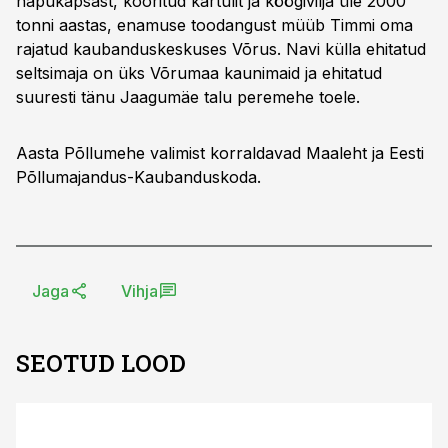
hapukapsast, kooritud kartulit ja köögivilja üle 2000
tonni aastas, enamuse toodangust müüb Timmi oma
rajatud kaubanduskeskuses Võrus. Navi külla ehitatud
seltsimaja on üks Võrumaa kaunimaid ja ehitatud
suuresti tänu Jaagumäe talu peremehe toele.
Aasta Põllumehe valimist korraldavad Maaleht ja Eesti
Põllumajandus-Kaubanduskoda.
Jaga
Vihja
SEOTUD LOOD
ST