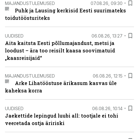
MAJANDUSTULEMUSED
07.08.26, 09:30
Puhk ja Lausing kerkisid Eesti suurimateks
toidutöösturiteks
UUDISED
06.08.26, 13:27
Aita kaitsta Eesti põllumajandust, metsi ja
loodust – ära too reisilt kaasa soovimatuid
„kaasreisijaid“
MAJANDUSTULEMUSED
06.08.26, 12:15
Arke Lihatööstuse ärikasum kasvas üle
kaheksa korra
UUDISED
06.08.26, 10:14
Jaekettide lepingud luubi all: tootjale ei tohi
veeretada ostja äririski