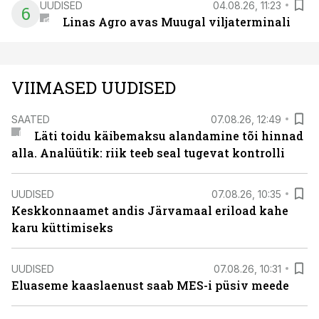
UUDISED
04.08.26, 11:23
6
Linas Agro avas Muugal viljaterminali
VIIMASED UUDISED
SAATED
07.08.26, 12:49
Läti toidu käibemaksu alandamine tõi hinnad
alla. Analüütik: riik teeb seal tugevat kontrolli
UUDISED
07.08.26, 10:35
Keskkonnaamet andis Järvamaal eriload kahe
karu küttimiseks
UUDISED
07.08.26, 10:31
Eluaseme kaaslaenust saab MES-i püsiv meede