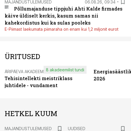
MAJANDUSTULEMUSED
06.08.26, 09:34
Põllumajanduse tippjuhi Ahti Kalde firmades
käive üldiselt kerkis, kasum samas nii
kahekordistus kui ka sulas pooleks
E-Piimast laekumata piimaraha on enam kui 1,2 miljonit eurot
ÜRITUSED
8 akadeemilist tundi
Energiasäästli
ÄRIPÄEVA AKADEEMIA
Tehisintellekti meistriklass
2026
juhtidele - vundament
HETKEL KUUM
MAJANDUSTULEMUSED
UUDISED