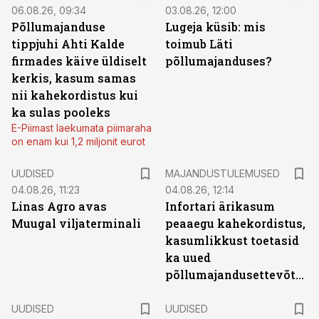
06.08.26, 09:34
03.08.26, 12:00
Põllumajanduse
Lugeja küsib: mis
tippjuhi Ahti Kalde
toimub Läti
firmades käive üldiselt
põllumajanduses?
kerkis, kasum samas
nii kahekordistus kui
ka sulas pooleks
E-Piimast laekumata piimaraha
on enam kui 1,2 miljonit eurot
UUDISED
MAJANDUSTULEMUSED
04.08.26, 11:23
04.08.26, 12:14
Linas Agro avas
Infortari ärikasum
Muugal viljaterminali
peaaegu kahekordistus,
kasumlikkust toetasid
ka uued
põllumajandusettevõtted
UUDISED
UUDISED