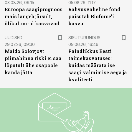
03.08.26, 09:15
05.08.26, 11:17
Euroopa saagiprognoos:
Rahvusvaheline fond
mais langeb järsult,
paisutab Bioforce’i
õlikultuurid kasvavad
kasvu
ST
UUDISED
SISUTURUNDUS
29.07.26, 09:30
09.06.26, 16:46
Maido Solovjov:
Paindlikkus Eesti
piimahinna riski ei saa
taimekasvatuses:
lõputult ühe osapoole
kuidas määrata ise
kanda jätta
saagi valmimise aega ja
kvaliteeti