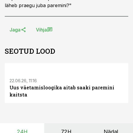
läheb praegu juba paremini?"
Jaga
Vihja
SEOTUD LOOD
ST
22.06.26, 11:16
Uus väetamisloogika aitab saaki paremini
kaitsta
24H
72H
Nädal