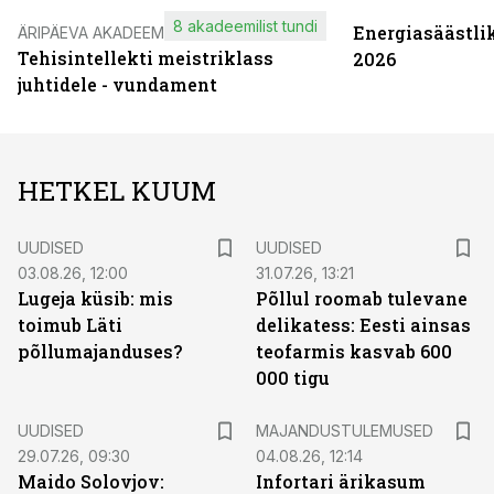
8 akadeemilist tundi
Energiasäästli
ÄRIPÄEVA AKADEEMIA
Tehisintellekti meistriklass
2026
juhtidele - vundament
HETKEL KUUM
UUDISED
UUDISED
03.08.26, 12:00
31.07.26, 13:21
Lugeja küsib: mis
Põllul roomab tulevane
toimub Läti
delikatess: Eesti ainsas
põllumajanduses?
teofarmis kasvab 600
000 tigu
UUDISED
MAJANDUSTULEMUSED
29.07.26, 09:30
04.08.26, 12:14
Maido Solovjov:
Infortari ärikasum