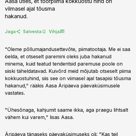
Aasa ütles, et toorpiima kokkuostu hind on
viimasel ajal tõusma
hakanud.
Jaga
Salvesta
Vihja
"Oleme põllumajandusettevõte, piimatootaja. Me ei saa
öelda, et otseselt paremini oleks juba hakanud
minema, kuid teatud tendentsid paremuse poole on
siiski täheldatavad. Kuivõrd meid mõjutab otseselt piima
kokkuostuhind, siis see on viimasel ajal tasapisi tõusma
hakanud," rääkis Aasa Äripäeva päevaküsimusele
vastates.
"Ühesõnaga, kahjumit saame ikka, aga praegu lihtsalt
vähem kui varem," lisas Aasa.
Äripäeva tänaseks päevaküsimuseks oli: "Kas teil