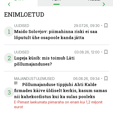
ENIMLOETUD
UUDISED
29.07.26, 09:30
1
Maido Solovjov: piimahinna riski ei saa
lõputult ühe osapoole kanda jätta
UUDISED
03.08.26, 12:00
2
Lugeja küsib: mis toimub Läti
põllumajanduses?
MAJANDUSTULEMUSED
06.08.26, 09:34
Põllumajanduse tippjuhi Ahti Kalde
firmades käive üldiselt kerkis, kasum samas
3
nii kahekordistus kui ka sulas pooleks
E-Piimast laekumata piimaraha on enam kui 1,2 miljonit
eurot