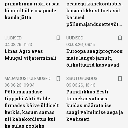
piimahinna riski ei saa
peaaegu kahekordistus,
lõputult ühe osapoole
kasumlikkust toetasid
kanda jätta
ka uued
põllumajandusettevõtted
UUDISED
UUDISED
04.08.26, 11:23
03.08.26, 09:15
Linas Agro avas
Euroopa saagiprognoos:
Muugal viljaterminali
mais langeb järsult,
õlikultuurid kasvavad
ST
MAJANDUSTULEMUSED
SISUTURUNDUS
06.08.26, 09:34
09.06.26, 16:46
Põllumajanduse
Paindlikkus Eesti
tippjuhi Ahti Kalde
taimekasvatuses:
firmades käive üldiselt
kuidas määrata ise
kerkis, kasum samas
saagi valmimise aega ja
nii kahekordistus kui
kvaliteeti
ka sulas pooleks