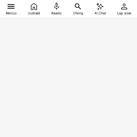
Menüü
Uudised
Raadio
Otsing
AI Chat
Logi sisse
Vana-Lõuna 39/1, 19094 Tallinn
(+372) 667 0111
pollumajandus@pollumajandus.ee
Telli
Reklaam
Firmast
Sisu kasutamisõigused
Ajakirjaniku
eetikakoodeks
Üldtingimused
Privaatsustingimused
Küpsiste poliitika
KKK
Eesti Meediaettevõtete
Eelistuste haldamine
Liit