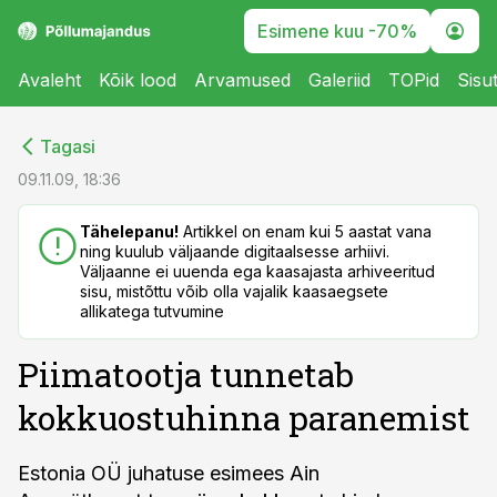
Esimene kuu -70%
Avaleht
Kõik lood
Arvamused
Galeriid
TOPid
Sisu
cebook
cebook
Tagasi
Twitter)
Twitter)
09.11.09, 18:36
kedIn
kedIn
Tähelepanu!
Artikkel on enam kui 5 aastat vana
ning kuulub väljaande digitaalsesse arhiivi.
ail
ail
Väljaanne ei uuenda ega kaasajasta arhiveeritud
sisu, mistõttu võib olla vajalik kaasaegsete
k
k
allikatega tutvumine
Piimatootja tunnetab
kokkuostuhinna paranemist
Estonia OÜ juhatuse esimees Ain