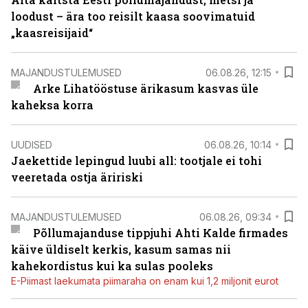
loodust – ära too reisilt kaasa soovimatuid
„kaasreisijaid“
MAJANDUSTULEMUSED
06.08.26, 12:15
Arke Lihatööstuse ärikasum kasvas üle
kaheksa korra
UUDISED
06.08.26, 10:14
Jaekettide lepingud luubi all: tootjale ei tohi
veeretada ostja äririski
MAJANDUSTULEMUSED
06.08.26, 09:34
Põllumajanduse tippjuhi Ahti Kalde firmades
käive üldiselt kerkis, kasum samas nii
kahekordistus kui ka sulas pooleks
E-Piimast laekumata piimaraha on enam kui 1,2 miljonit eurot