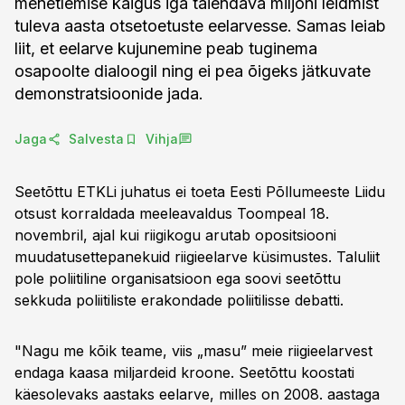
menetlemise käigus iga täiendava miljoni leidmist
tuleva aasta otsetoetuste eelarvesse. Samas leiab
liit, et eelarve kujunemine peab tuginema
osapoolte dialoogil ning ei pea õigeks jätkuvate
demonstratsioonide jada.
Jaga
Salvesta
Vihja
Seetõttu ETKLi juhatus ei toeta Eesti Põllumeeste Liidu
otsust korraldada meeleavaldus Toompeal 18.
novembril, ajal kui riigikogu arutab opositsiooni
muudatusettepanekuid riigieelarve küsimustes. Taluliit
pole poliitiline organisatsioon ega soovi seetõttu
sekkuda poliitiliste erakondade poliitilisse debatti.
"Nagu me kõik teame, viis „masu” meie riigieelarvest
endaga kaasa miljardeid kroone. Seetõttu koostati
käesolevaks aastaks eelarve, milles on 2008. aastaga