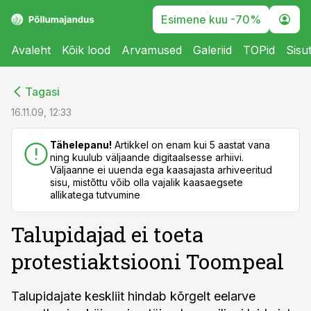
Esimene kuu -70%
Avaleht
Kõik lood
Arvamused
Galeriid
TOPid
Sisu
cebook
cebook
Tagasi
Twitter)
Twitter)
16.11.09, 12:33
kedIn
kedIn
Tähelepanu!
Artikkel on enam kui 5 aastat vana
ning kuulub väljaande digitaalsesse arhiivi.
ail
ail
Väljaanne ei uuenda ega kaasajasta arhiveeritud
sisu, mistõttu võib olla vajalik kaasaegsete
k
k
allikatega tutvumine
Talupidajad ei toeta
protestiaktsiooni Toompeal
Talupidajate keskliit hindab kõrgelt eelarve