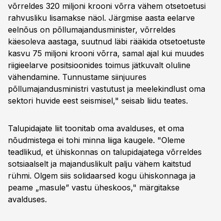
võrreldes 320 miljoni krooni võrra vähem otsetoetusi
rahvusliku lisamakse näol. Järgmise aasta eelarve
eelnõus on põllumajandusminister, võrreldes
käesoleva aastaga, suutnud läbi rääkida otsetoetuste
kasvu 75 miljoni krooni võrra, samal ajal kui muudes
riigieelarve positsioonides toimus jätkuvalt oluline
vähendamine. Tunnustame siinjuures
põllumajandusministri vastutust ja meelekindlust oma
sektori huvide eest seismisel," seisab liidu teates.
Talupidajate liit toonitab oma avalduses, et oma
nõudmistega ei tohi minna liiga kaugele. "Oleme
teadlikud, et ühiskonnas on talupidajatega võrreldes
sotsiaalselt ja majanduslikult palju vähem kaitstud
rühmi. Olgem siis solidaarsed kogu ühiskonnaga ja
peame „masule” vastu üheskoos," märgitakse
avalduses.