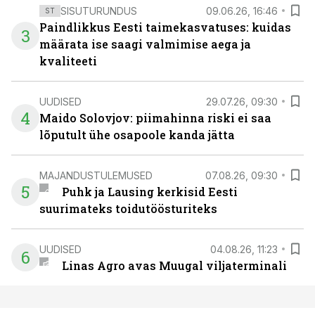
SISUTURUNDUS
09.06.26, 16:46
ST
Paindlikkus Eesti taimekasvatuses: kuidas
3
määrata ise saagi valmimise aega ja
kvaliteeti
UUDISED
29.07.26, 09:30
4
Maido Solovjov: piimahinna riski ei saa
lõputult ühe osapoole kanda jätta
MAJANDUSTULEMUSED
07.08.26, 09:30
5
Puhk ja Lausing kerkisid Eesti
suurimateks toidutöösturiteks
UUDISED
04.08.26, 11:23
6
Linas Agro avas Muugal viljaterminali