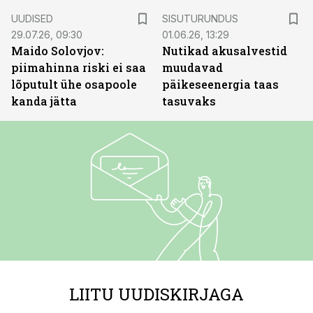
ST
UUDISED
SISUTURUNDUS
29.07.26, 09:30
01.06.26, 13:29
Maido Solovjov:
Nutikad akusalvestid
piimahinna riski ei saa
muudavad
lõputult ühe osapoole
päikeseenergia taas
kanda jätta
tasuvaks
LIITU UUDISKIRJAGA