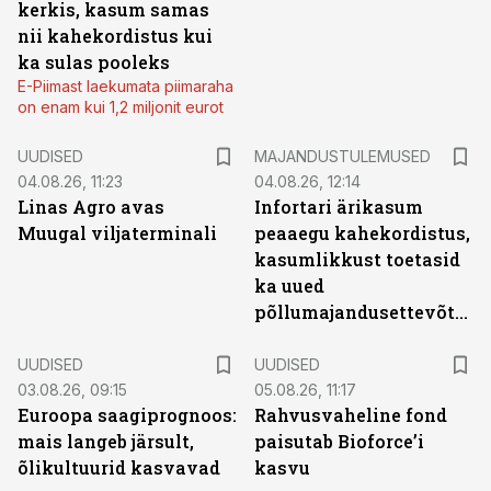
kerkis, kasum samas
nii kahekordistus kui
ka sulas pooleks
E-Piimast laekumata piimaraha
on enam kui 1,2 miljonit eurot
UUDISED
MAJANDUSTULEMUSED
04.08.26, 11:23
04.08.26, 12:14
Linas Agro avas
Infortari ärikasum
Muugal viljaterminali
peaaegu kahekordistus,
kasumlikkust toetasid
ka uued
põllumajandusettevõtted
UUDISED
UUDISED
03.08.26, 09:15
05.08.26, 11:17
Euroopa saagiprognoos:
Rahvusvaheline fond
mais langeb järsult,
paisutab Bioforce’i
õlikultuurid kasvavad
kasvu