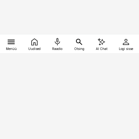
Menüü
Uudised
Raadio
Otsing
AI Chat
Logi sisse
Vana-Lõuna 39/1, 19094 Tallinn
(+372) 667 0111
pollumajandus@pollumajandus.ee
Telli
Reklaam
Firmast
Sisu kasutamisõigused
Ajakirjaniku