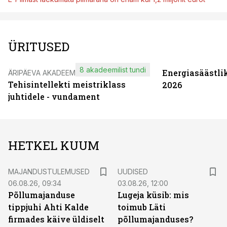
ÜRITUSED
8 akadeemilist tundi
Energiasäästli
ÄRIPÄEVA AKADEEMIA
Tehisintellekti meistriklass
2026
juhtidele - vundament
HETKEL KUUM
MAJANDUSTULEMUSED
UUDISED
06.08.26, 09:34
03.08.26, 12:00
Põllumajanduse
Lugeja küsib: mis
tippjuhi Ahti Kalde
toimub Läti
firmades käive üldiselt
põllumajanduses?