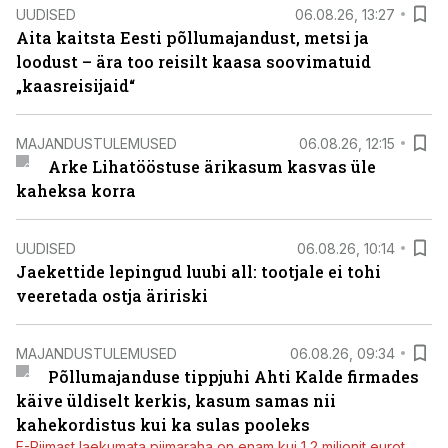
UUDISED
06.08.26, 13:27
Aita kaitsta Eesti põllumajandust, metsi ja
loodust – ära too reisilt kaasa soovimatuid
„kaasreisijaid“
MAJANDUSTULEMUSED
06.08.26, 12:15
Arke Lihatööstuse ärikasum kasvas üle
kaheksa korra
UUDISED
06.08.26, 10:14
Jaekettide lepingud luubi all: tootjale ei tohi
veeretada ostja äririski
MAJANDUSTULEMUSED
06.08.26, 09:34
Põllumajanduse tippjuhi Ahti Kalde firmades
käive üldiselt kerkis, kasum samas nii
kahekordistus kui ka sulas pooleks
E-Piimast laekumata piimaraha on enam kui 1,2 miljonit eurot