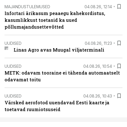
MAJANDUSTULEMUSED
04.08.26, 12:14
Infortari ärikasum peaaegu kahekordistus,
kasumlikkust toetasid ka uued
põllumajandusettevõtted
UUDISED
04.08.26, 11:23
Linas Agro avas Muugal viljaterminali
UUDISED
04.08.26, 10:54
METK: odavam tooraine ei tähenda automaatselt
odavamat toitu
UUDISED
04.08.26, 10:43
Värsked aerofotod uuendavad Eesti kaarte ja
toetavad ruumiotsuseid