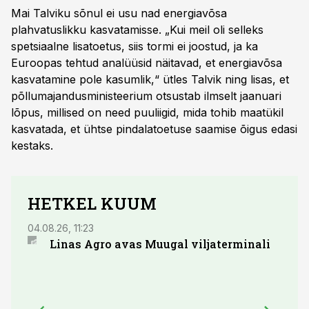
Mai Talviku sõnul ei usu nad energiavõsa
plahvatuslikku kasvatamisse. „Kui meil oli selleks
spetsiaalne lisatoetus, siis tormi ei joostud, ja ka
Euroopas tehtud analüüsid näitavad, et energiavõsa
kasvatamine pole kasumlik,“ ütles Talvik ning lisas, et
põllumajandusministeerium otsustab ilmselt jaanuari
lõpus, millised on need puuliigid, mida tohib maatükil
kasvatada, et ühtse pindalatoetuse saamise õigus edasi
kestaks.
HETKEL KUUM
04.08.26, 11:23
03.08.
Linas Agro avas Muugal viljaterminali
Euro
õlik