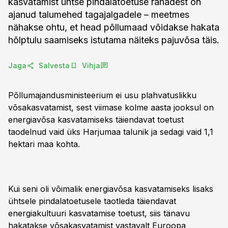
kasvatamist ühtse pindalatoetuse rahadest on
ajanud talumehed tagajalgadele – meetmes
nähakse ohtu, et head põllumaad võidakse hakata
hõlptulu saamiseks istutama näiteks pajuvõsa täis.
Jaga
Salvesta
Vihja
Põllumajandusministeerium ei usu plahvatuslikku
võsakasvatamist, sest viimase kolme aasta jooksul on
energiavõsa kasvatamiseks täiendavat toetust
taodelnud vaid üks Harjumaa talunik ja sedagi vaid 1,1
hektari maa kohta.
Kui seni oli võimalik energiavõsa kasvatamiseks lisaks
ühtsele pindalatoetusele taotleda täiendavat
energiakultuuri kasvatamise toetust, siis tänavu
hakatakse võsakasvatamist vastavalt Euroopa