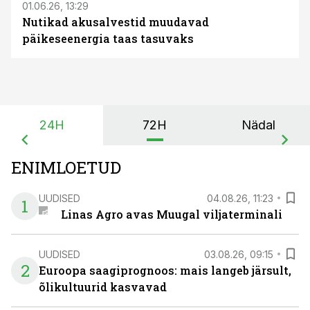
01.06.26, 13:29
Nutikad akusalvestid muudavad
päikeseenergia taas tasuvaks
24H
72H
Nädal
ENIMLOETUD
UUDISED
04.08.26, 11:23
1
Linas Agro avas Muugal viljaterminali
UUDISED
03.08.26, 09:15
2
Euroopa saagiprognoos: mais langeb järsult,
õlikultuurid kasvavad