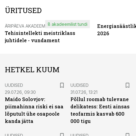
ÜRITUSED
8 akadeemilist tundi
Energiasäästli
ÄRIPÄEVA AKADEEMIA
Tehisintellekti meistriklass
2026
juhtidele - vundament
HETKEL KUUM
UUDISED
UUDISED
29.07.26, 09:30
31.07.26, 13:21
Maido Solovjov:
Põllul roomab tulevane
piimahinna riski ei saa
delikatess: Eesti ainsas
lõputult ühe osapoole
teofarmis kasvab 600
kanda jätta
000 tigu
UUDISED
UUDISED