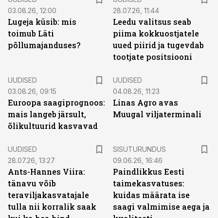
03.08.26, 12:00
28.07.26, 11:44
Lugeja küsib: mis
Leedu valitsus seab
toimub Läti
piima kokkuostjatele
põllumajanduses?
uued piirid ja tugevdab
tootjate positsiooni
UUDISED
UUDISED
03.08.26, 09:15
04.08.26, 11:23
Euroopa saagiprognoos:
Linas Agro avas
mais langeb järsult,
Muugal viljaterminali
õlikultuurid kasvavad
ST
UUDISED
SISUTURUNDUS
28.07.26, 13:27
09.06.26, 16:46
Ants-Hannes Viira:
Paindlikkus Eesti
tänavu võib
taimekasvatuses:
teraviljakasvatajale
kuidas määrata ise
tulla nii korralik saak
saagi valmimise aega ja