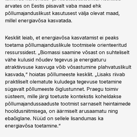
arvates on Eestis piisavalt vaba maad ehk
põllumajanduslikust kasutusest välja olevat maad,
millel energiavõsa kasvatada.
Keskliit leiab, et energiavõsa kasvatamist ei peaks
toetama põllumajanduslikule tootmisele orienteeritud
ressurssidest. „Biomassi saamine võsast on suhteliselt
vähe kulusid nõudev tegevus ja energiaturu
atraktiivsuse kasvuga võib võsastumine plahvatuslikult
kasvada,“ hoiatas põllumeeste keskliit. „Lisaks riivab
praktiliselt olematute kuludega tegevuse toetamine
sügavalt põllumeeste õiglustunnet. Praegu toimiv
süsteem, mille järgi toetuste kontekstis koheldakse
põllumajandussaaduste tootmist sarnaselt heintaimede
hooldusniitmisega, on äärmiselt arusaamatu ning
ebaõiglane. Nüüd on sellele lisandumas ka
energiavõsa toetamine.“