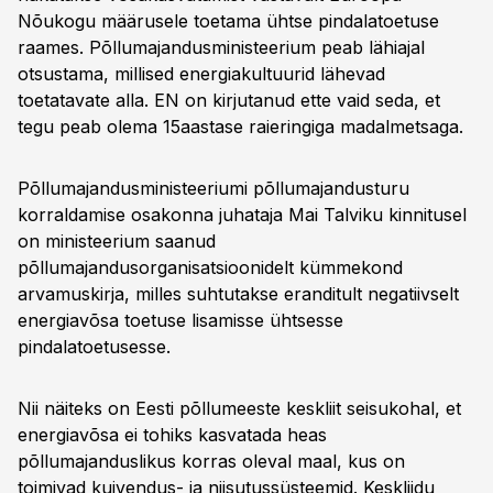
Nõukogu määrusele toetama ühtse pindalatoetuse
raames. Põllumajandusministeerium peab lähiajal
otsustama, millised energiakultuurid lähevad
toetatavate alla. EN on kirjutanud ette vaid seda, et
tegu peab olema 15aastase raieringiga madalmetsaga.
Põllumajandusministeeriumi põllumajandusturu
korraldamise osakonna juhataja Mai Talviku kinnitusel
on ministeerium saanud
põllumajandusorganisatsioonidelt kümmekond
arvamuskirja, milles suhtutakse eranditult negatiivselt
energiavõsa toetuse lisamisse ühtsesse
pindalatoetusesse.
Nii näiteks on Eesti põllumeeste keskliit seisukohal, et
energiavõsa ei tohiks kasvatada heas
põllumajanduslikus korras oleval maal, kus on
toimivad kuivendus- ja niisutussüsteemid. Keskliidu