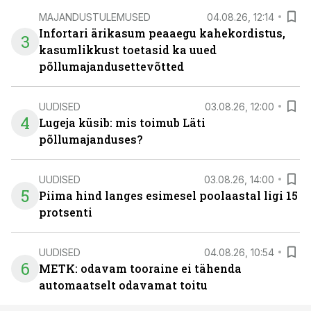
MAJANDUSTULEMUSED
04.08.26, 12:14
Infortari ärikasum peaaegu kahekordistus,
3
kasumlikkust toetasid ka uued
põllumajandusettevõtted
UUDISED
03.08.26, 12:00
4
Lugeja küsib: mis toimub Läti
põllumajanduses?
UUDISED
03.08.26, 14:00
5
Piima hind langes esimesel poolaastal ligi 15
protsenti
UUDISED
04.08.26, 10:54
6
METK: odavam tooraine ei tähenda
automaatselt odavamat toitu