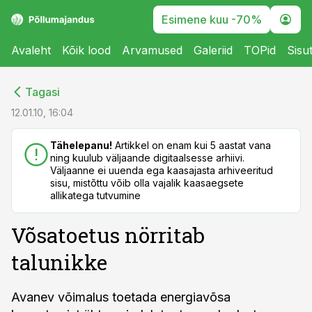
Esimene kuu -70%
Avaleht
Kõik lood
Arvamused
Galeriid
TOPid
Sisu
cebook
cebook
Tagasi
Twitter)
Twitter)
12.01.10, 16:04
kedIn
kedIn
Tähelepanu!
Artikkel on enam kui 5 aastat vana
ning kuulub väljaande digitaalsesse arhiivi.
ail
ail
Väljaanne ei uuenda ega kaasajasta arhiveeritud
sisu, mistõttu võib olla vajalik kaasaegsete
k
k
allikatega tutvumine
Võsatoetus nörritab
talunikke
Avanev võimalus toetada energiavõsa