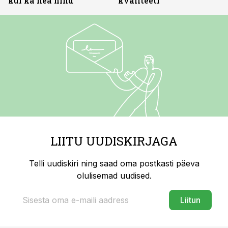
kui ka hea hind
kvaliteeti
LIITU UUDISKIRJAGA
Telli uudiskiri ning saad oma postkasti päeva
olulisemad uudised.
Liitun