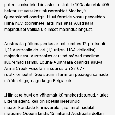
potentsiaalsetele hiinlastest ostjatele 100aakri ehk 405
hektarilist veisekasvatuserantšot Mackay’s,
Queenslandi osariigis. Huvi farmide vastu peegeldab
Hiina huvi toorainete järgi, mis aitas Austraalia
majandusel vältida üleilmset majanduslangust.
Austraalia põllumajandus annab umbes 12 protsenti
1,21 Austraalia dollari (1,1 triljoni USA dollarilist)
majandusest. Austraalias asuvad mõned maailma
suuremad farmid. Lõuna-Austraalia osariigis asuva
Anna Creek veisefarmi suurus on 23 677
ruutkilomeetrit. See suurim farm on peaaegu samade
mõõtmetega, nagu kogu Belgia riik.
„Hiinlaste huvi on vähemalt kümnekordistunud,“ ütles
Eldersi agent, kes on spetsialiseerunud
maapiirkondade kinnisvarale. „Eelmisel nädalal
müüsime Queenslandis 15 miljonid Austraalia dollari