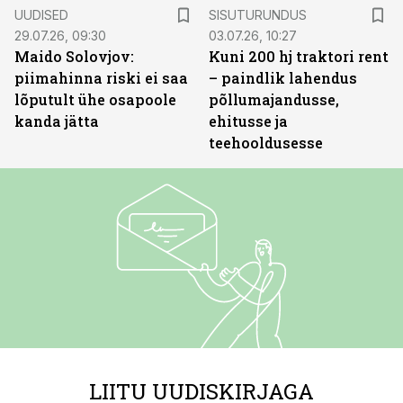
ST
UUDISED
SISUTURUNDUS
29.07.26, 09:30
03.07.26, 10:27
Maido Solovjov:
Kuni 200 hj traktori rent
piimahinna riski ei saa
– paindlik lahendus
lõputult ühe osapoole
põllumajandusse,
kanda jätta
ehitusse ja
teehooldusesse
LIITU UUDISKIRJAGA