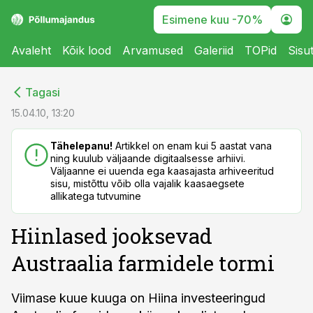
Esimene kuu -70%
Avaleht
Kõik lood
Arvamused
Galeriid
TOPid
Sisu
cebook
cebook
Tagasi
Twitter)
Twitter)
15.04.10, 13:20
kedIn
kedIn
Tähelepanu!
Artikkel on enam kui 5 aastat vana
ning kuulub väljaande digitaalsesse arhiivi.
ail
ail
Väljaanne ei uuenda ega kaasajasta arhiveeritud
sisu, mistõttu võib olla vajalik kaasaegsete
k
k
allikatega tutvumine
Hiinlased jooksevad
Austraalia farmidele tormi
Viimase kuue kuuga on Hiina investeeringud