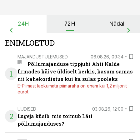
24H
72H
Nädal
ENIMLOETUD
MAJANDUSTULEMUSED
06.08.26, 09:34
Põllumajanduse tippjuhi Ahti Kalde
firmades käive üldiselt kerkis, kasum samas
1
nii kahekordistus kui ka sulas pooleks
E-Piimast laekumata piimaraha on enam kui 1,2 miljonit
eurot
UUDISED
03.08.26, 12:00
2
Lugeja küsib: mis toimub Läti
põllumajanduses?