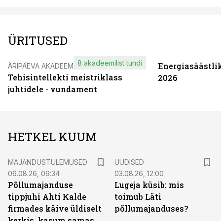
ÜRITUSED
8 akadeemilist tundi
Energiasäästli
ÄRIPÄEVA AKADEEMIA
Tehisintellekti meistriklass
2026
juhtidele - vundament
HETKEL KUUM
MAJANDUSTULEMUSED
UUDISED
06.08.26, 09:34
03.08.26, 12:00
Põllumajanduse
Lugeja küsib: mis
tippjuhi Ahti Kalde
toimub Läti
firmades käive üldiselt
põllumajanduses?
kerkis, kasum samas