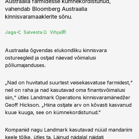
Austraalia farmidesse kümnekordistunud,
vahendab Bloomberg Austraalia
kinnisvaramaaklerite sõnu.
Jaga
Salvesta
Vihja
Austraalia õgvendas elukondliku kinnisvara
ostureegleid ja ostjad näevad võimalusi
põllumajanduses.
„Nad on huvitatud suurtest veisekasvatuse farmidest,“
neil on raha ja nad kasutavad oma finantsvõimalusi
siin,“ ütles Landmark Operations kinnisvaramänedžer
Geoff Hickson. „Hiina ostjate arv on kõvasti kasvanud
kuue kuuga, see on kümnekordistunud."
Kompaniid nagu Landmark kasutavad nüüd mandariini
keele tõlke, ütles ta. Läinud nädalal näidati