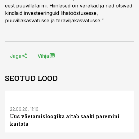
eest puuvillafarmi. Hiinlased on varakad ja nad otsivad
kindlaid investeeringuid lihatööstusesse,
puuvillakasvatusse ja teraviljakasvatusse.“
Jaga
Vihja
SEOTUD LOOD
ST
22.06.26, 11:16
Uus väetamisloogika aitab saaki paremini
kaitsta