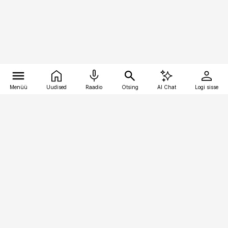
Menüü
Uudised
Raadio
Otsing
AI Chat
Logi sisse
Vana-Lõuna 39/1, 19094 Tallinn
(+372) 667 0111
pollumajandus@pollumajandus.ee
Telli
Reklaam
Firmast