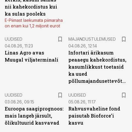
nii kahekordistus kui
ka sulas pooleks
E-Piimast laekumata piimaraha
on enam kui 1,2 miljonit eurot
UUDISED
MAJANDUSTULEMUSED
04.08.26, 11:23
04.08.26, 12:14
Linas Agro avas
Infortari ärikasum
Muugal viljaterminali
peaaegu kahekordistus,
kasumlikkust toetasid
ka uued
põllumajandusettevõtted
UUDISED
UUDISED
03.08.26, 09:15
05.08.26, 11:17
Euroopa saagiprognoos:
Rahvusvaheline fond
mais langeb järsult,
paisutab Bioforce’i
õlikultuurid kasvavad
kasvu