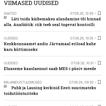
VIIMASED UUDISED
SAATED
07.08.26, 12:49
Läti toidu käibemaksu alandamine tõi hinnad
alla. Analüütik: riik teeb seal tugevat kontrolli
UUDISED
07.08.26, 10:35
Keskkonnaamet andis Järvamaal eriload kahe
karu küttimiseks
UUDISED
07.08.26, 10:31
Eluaseme kaaslaenust saab MES-i püsiv meede
MAJANDUSTULEMUSED
07.08.26, 09:30
Puhk ja Lausing kerkisid Eesti suurimateks
toidutöösturiteks