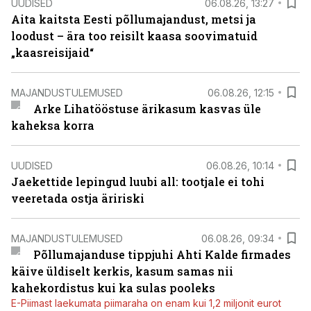
UUDISED
06.08.26, 13:27
Aita kaitsta Eesti põllumajandust, metsi ja
loodust – ära too reisilt kaasa soovimatuid
„kaasreisijaid“
MAJANDUSTULEMUSED
06.08.26, 12:15
Arke Lihatööstuse ärikasum kasvas üle
kaheksa korra
UUDISED
06.08.26, 10:14
Jaekettide lepingud luubi all: tootjale ei tohi
veeretada ostja äririski
MAJANDUSTULEMUSED
06.08.26, 09:34
Põllumajanduse tippjuhi Ahti Kalde firmades
käive üldiselt kerkis, kasum samas nii
kahekordistus kui ka sulas pooleks
E-Piimast laekumata piimaraha on enam kui 1,2 miljonit eurot