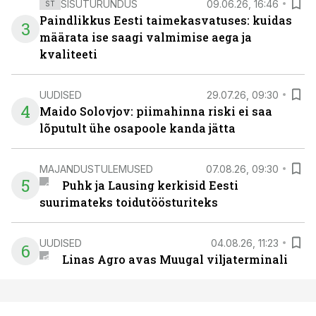
SISUTURUNDUS
09.06.26, 16:46
ST
Paindlikkus Eesti taimekasvatuses: kuidas
3
määrata ise saagi valmimise aega ja
kvaliteeti
UUDISED
29.07.26, 09:30
4
Maido Solovjov: piimahinna riski ei saa
lõputult ühe osapoole kanda jätta
MAJANDUSTULEMUSED
07.08.26, 09:30
5
Puhk ja Lausing kerkisid Eesti
suurimateks toidutöösturiteks
UUDISED
04.08.26, 11:23
6
Linas Agro avas Muugal viljaterminali