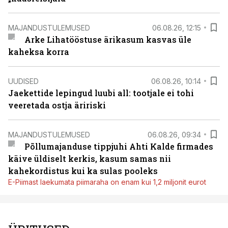
MAJANDUSTULEMUSED
06.08.26, 12:15
Arke Lihatööstuse ärikasum kasvas üle
kaheksa korra
UUDISED
06.08.26, 10:14
Jaekettide lepingud luubi all: tootjale ei tohi
veeretada ostja äririski
MAJANDUSTULEMUSED
06.08.26, 09:34
Põllumajanduse tippjuhi Ahti Kalde firmades
käive üldiselt kerkis, kasum samas nii
kahekordistus kui ka sulas pooleks
E-Piimast laekumata piimaraha on enam kui 1,2 miljonit eurot