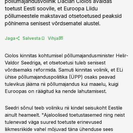
põllumajandusvolinik Dacian Ciolos avaldas
toetust Eesti soovile, et Euroopa Liidu
põllumeestele makstavad otsetoetused peaksid
põhinema senisest võrdsematel alustel.
Jaga
Salvesta
Vihja
Ciolos kinnitas kohtumisel põllumajandusminister Helir-
Valdor Seedriga, et otsetoetusi tuleb senisest
võrdsemaks reformida. Samuti kinnitas volinik, et ELi
ühise põllumajanduspoliitika (ÜPP) osaks peavad
tulevikus jääma nii põllumajandus kui maaelu, kuigi
Euroopas on räägitud ka nende lahutamisest.
Seedri sõnul teeb voliniku nii kindel seisukoht Eestile
ainult heameelt. "Ajaloolised toetustasemed ning neist
tulenevad väga suured toetuste erinevused
liikmesriikide vahel mõjuvad täna ühenduse sees