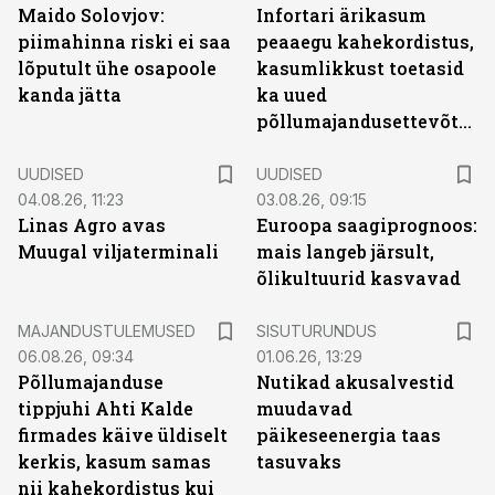
Maido Solovjov:
Infortari ärikasum
piimahinna riski ei saa
peaaegu kahekordistus,
lõputult ühe osapoole
kasumlikkust toetasid
kanda jätta
ka uued
põllumajandusettevõtted
UUDISED
UUDISED
04.08.26, 11:23
03.08.26, 09:15
Linas Agro avas
Euroopa saagiprognoos:
Muugal viljaterminali
mais langeb järsult,
õlikultuurid kasvavad
ST
MAJANDUSTULEMUSED
SISUTURUNDUS
06.08.26, 09:34
01.06.26, 13:29
Põllumajanduse
Nutikad akusalvestid
tippjuhi Ahti Kalde
muudavad
firmades käive üldiselt
päikeseenergia taas
kerkis, kasum samas
tasuvaks
nii kahekordistus kui