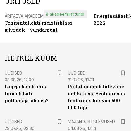
ÜRITUSED
8 akadeemilist tundi
Energiasäästli
ÄRIPÄEVA AKADEEMIA
Tehisintellekti meistriklass
2026
juhtidele - vundament
HETKEL KUUM
UUDISED
UUDISED
03.08.26, 12:00
31.07.26, 13:21
Lugeja küsib: mis
Põllul roomab tulevane
toimub Läti
delikatess: Eesti ainsas
põllumajanduses?
teofarmis kasvab 600
000 tigu
UUDISED
MAJANDUSTULEMUSED
29.07.26, 09:30
04.08.26, 12:14