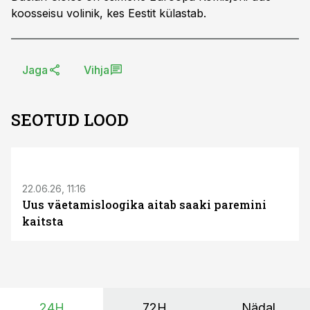
koosseisu volinik, kes Eestit külastab.
Jaga
Vihja
SEOTUD LOOD
ST
22.06.26, 11:16
Uus väetamisloogika aitab saaki paremini
kaitsta
24H
72H
Nädal