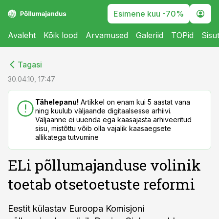
Esimene kuu -70%
Avaleht
Kõik lood
Arvamused
Galeriid
TOPid
Sisu
cebook
cebook
Tagasi
Twitter)
Twitter)
30.04.10, 17:47
kedIn
kedIn
Tähelepanu!
Artikkel on enam kui 5 aastat vana
ning kuulub väljaande digitaalsesse arhiivi.
ail
ail
Väljaanne ei uuenda ega kaasajasta arhiveeritud
sisu, mistõttu võib olla vajalik kaasaegsete
k
k
allikatega tutvumine
ELi põllumajanduse volinik
toetab otsetoetuste reformi
Eestit külastav Euroopa Komisjoni