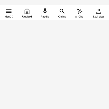
Menüü
Uudised
Raadio
Otsing
AI Chat
Logi sisse
Vana-Lõuna 39/1, 19094 Tallinn
(+372) 667 0111
pollumajandus@pollumajandus.ee
Telli
Reklaam
Firmast
Sisu kasutamisõigused
Ajakirjaniku
eetikakoodeks
Üldtingimused
Privaatsustingimused
Küpsiste poliitika
KKK