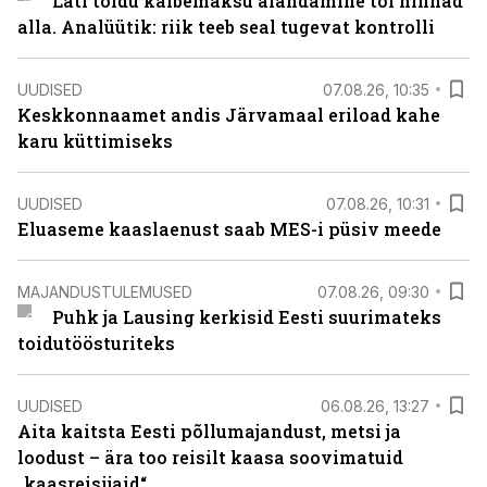
Läti toidu käibemaksu alandamine tõi hinnad
alla. Analüütik: riik teeb seal tugevat kontrolli
UUDISED
07.08.26, 10:35
Keskkonnaamet andis Järvamaal eriload kahe
karu küttimiseks
UUDISED
07.08.26, 10:31
Eluaseme kaaslaenust saab MES-i püsiv meede
MAJANDUSTULEMUSED
07.08.26, 09:30
Puhk ja Lausing kerkisid Eesti suurimateks
toidutöösturiteks
UUDISED
06.08.26, 13:27
Aita kaitsta Eesti põllumajandust, metsi ja
loodust – ära too reisilt kaasa soovimatuid
„kaasreisijaid“