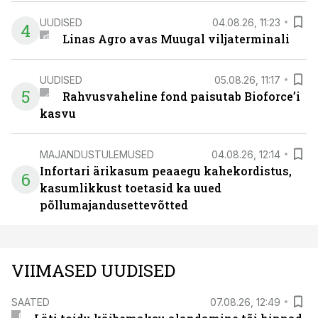
UUDISED
04.08.26, 11:23
4
Linas Agro avas Muugal viljaterminali
UUDISED
05.08.26, 11:17
5
Rahvusvaheline fond paisutab Bioforce’i
kasvu
MAJANDUSTULEMUSED
04.08.26, 12:14
Infortari ärikasum peaaegu kahekordistus,
6
kasumlikkust toetasid ka uued
põllumajandusettevõtted
VIIMASED UUDISED
SAATED
07.08.26, 12:49