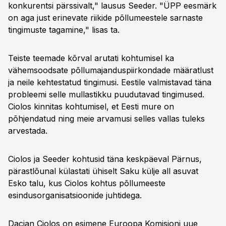
konkurentsi pärssivalt," lausus Seeder. "ÜPP eesmärk
on aga just erinevate riikide põllumeestele sarnaste
tingimuste tagamine," lisas ta.
Teiste teemade kõrval arutati kohtumisel ka
vähemsoodsate põllumajanduspiirkondade määratlust
ja neile kehtestatud tingimusi. Eestile valmistavad täna
probleemi selle mullastikku puudutavad tingimused.
Ciolos kinnitas kohtumisel, et Eesti mure on
põhjendatud ning meie arvamusi selles vallas tuleks
arvestada.
Ciolos ja Seeder kohtusid täna keskpäeval Pärnus,
pärastlõunal külastati ühiselt Saku külje all asuvat
Esko talu, kus Ciolos kohtus põllumeeste
esindusorganisatsioonide juhtidega.
Dacian Ciolos on esimene Euroopa Komisjoni uue