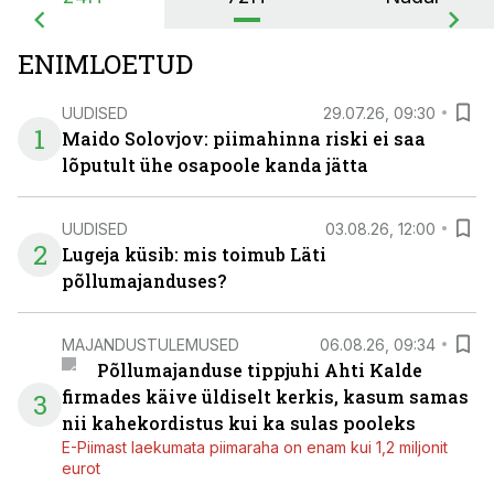
ENIMLOETUD
UUDISED
29.07.26, 09:30
1
Maido Solovjov: piimahinna riski ei saa
lõputult ühe osapoole kanda jätta
UUDISED
03.08.26, 12:00
2
Lugeja küsib: mis toimub Läti
põllumajanduses?
MAJANDUSTULEMUSED
06.08.26, 09:34
Põllumajanduse tippjuhi Ahti Kalde
firmades käive üldiselt kerkis, kasum samas
3
nii kahekordistus kui ka sulas pooleks
E-Piimast laekumata piimaraha on enam kui 1,2 miljonit
eurot