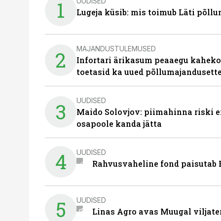
UUDISED
1
Lugeja küsib: mis toimub Läti põll
MAJANDUSTULEMUSED
2
Infortari ärikasum peaaegu kaheko
toetasid ka uued põllumajandusett
UUDISED
3
Maido Solovjov: piimahinna riski ei
osapoole kanda jätta
UUDISED
4
Rahvusvaheline fond paisutab B
UUDISED
5
Linas Agro avas Muugal viljate