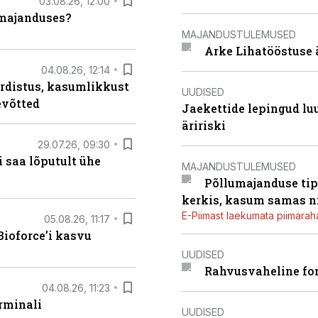
03.08.26, 12:00
umajanduses?
MAJANDUSTULEMUSED
Arke Lihatööstuse 
04.08.26, 12:14
rdistus, kasumlikkust
UUDISED
evõtted
Jaekettide lepingud luub
äririski
29.07.26, 09:30
 saa lõputult ühe
MAJANDUSTULEMUSED
Põllumajanduse tip
kerkis, kasum samas ni
E-Piimast laekumata piimaraha
05.08.26, 11:17
ioforce’i kasvu
UUDISED
Rahvusvaheline fon
04.08.26, 11:23
rminali
UUDISED