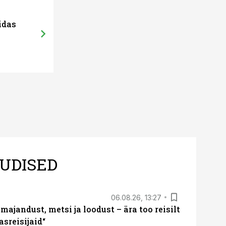
idas
UDISED
06.08.26, 13:27
majandust, metsi ja loodust – ära too reisilt
sreisijaid“