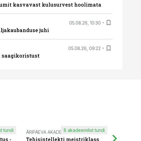
umit kasvavast kulusurvest hoolimata
05.08.26, 10:30
ljakaubanduse juhi
05.08.26, 09:22
 saagikoristust
t tundi
8 akadeemilist tundi
ÄRIPÄEVA AKADEEMIA
IT KOOLIT
tus -
Tehisintellekti meistriklass
Muutuste