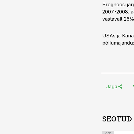
Prognoosi jär
2007.-2008. a
vastavalt 26%
USAs ja Kanad
põllumajandus
Jaga
SEOTUD