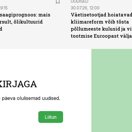
UUDISED
9:15
30.07.26, 12:00
saagiprognoos: mais
Väetisetootjad hoiatavad
rsult, õlikultuurid
kliimareform võib tõsta
d
põllumeeste kulusid ja vi
tootmise Euroopast välja
KIRJAGA
ti päeva olulisemad uudised.
Liitun