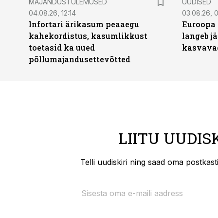
MAJANDUSTULEMUSED
UUDISED
04.08.26, 12:14
03.08.26, 0
Infortari ärikasum peaaegu
Euroopa 
kahekordistus, kasumlikkust
langeb jä
toetasid ka uued
kasvava
põllumajandusettevõtted
LIITU UUDIS
Telli uudiskiri ning saad oma postkas