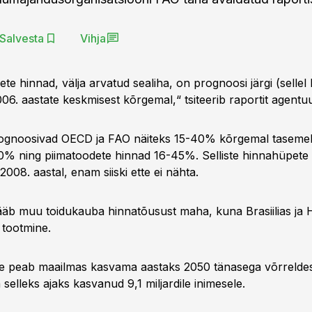
Salvesta
Vihja
nete hinnad, välja arvatud sealiha, on prognoosi järgi (selle
006. aastate keskmisest kõrgemal,“ tsiteerib raportit agent
ognoosivad OECD ja FAO näiteks 15-40% kõrgemal tasemel,
40% ning piimatoodete hinnad 16-45%. Selliste hinnahüpete
2008. aastal, enam siiski ette ei nähta.
jääb muu toidukauba hinnatõusust maha, kuna Brasiilias ja 
a tootmine.
ne peab maailmas kasvama aastaks 2050 tänasega võrreld
selleks ajaks kasvanud 9,1 miljardile inimesele.