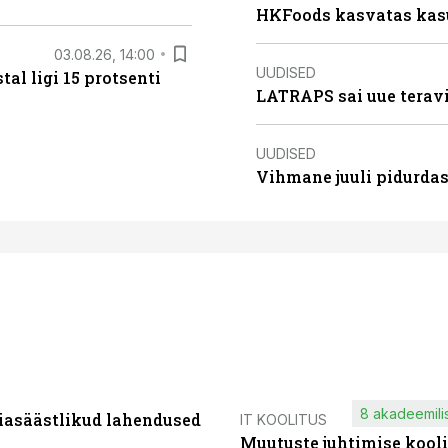
HKFoods kasvatas kas
03.08.26, 14:00
UUDISED
al ligi 15 protsenti
LATRAPS sai uue teravi
UUDISED
Vihmane juuli pidurdas
8 akadeemilis
iasäästlikud lahendused
IT KOOLITUS
Muutuste juhtimise kooli