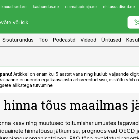
tikauudised.ee
kaubandus.ee
raamatupidaja.ee
ehitusuudised.ee
Infopank
Radar
Sisuturundus
Töö
Podcastid
Videod
Üritused
Kasul
panu!
Artikkel on enam kui 5 aastat vana ning kuulub väljaande digi
. Väljaanne ei uuenda ega kaasajasta arhiveeritud sisu, mistõttu võib ol
sete allikatega tutvumine
 hinna tõus maailmas j
onna kasv ning muutused toitumisharjumustes tagavad
oiduainete hinnatõusu jätkumise, prognoosivad OECD 
llumajandusorganisatsiooni FAO täna avaldatud raporti