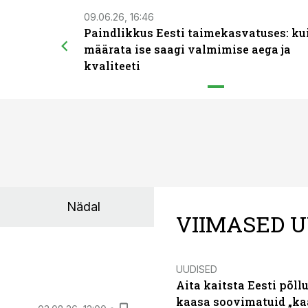
09.06.26, 16:46
Paindlikkus Eesti taimekasvatuses: ku
määrata ise saagi valmimise aega ja
kvaliteeti
Nädal
VIIMASED U
UUDISED
Aita kaitsta Eesti põllu
kaasa soovimatuid „kaa