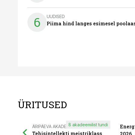
UUDISED
6
Piima hind langes esimesel poolaast
ÜRITUSED
8 akadeemilist tundi
Energ
ÄRIPÄEVA AKADEEMIA
Tehisintellekti meistriklass
2026