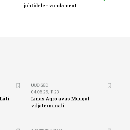
juhtidele - vundament
praktilis
UUDISED
04.08.26, 11:23
Läti
Linas Agro avas Muugal
viljaterminali
ST