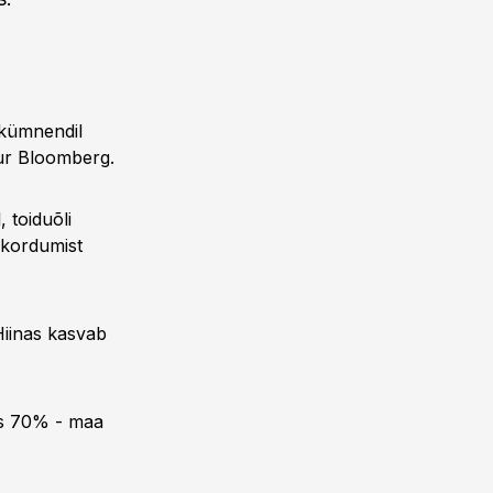
l kümnendil
uur Bloomberg.
 toiduõli
 kordumist
Hiinas kasvab
es 70% - maa