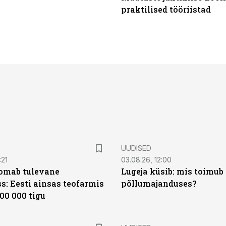
praktilised tööriistad
UUDISED
:21
03.08.26, 12:00
oomab tulevane
Lugeja küsib: mis toimub 
s: Eesti ainsas teofarmis
põllumajanduses?
00 000 tigu