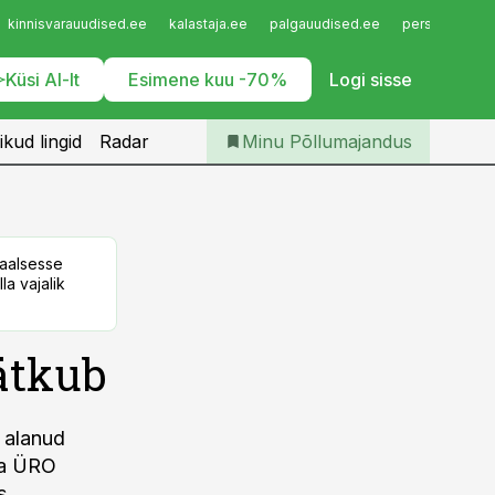
Iseteenindus
kinnisvarauudised.ee
kalastaja.ee
palgauudised.ee
personaliuudi
Telli Põllumajandus
Küsi AI-lt
Esimene kuu -70%
Logi sisse
ikud lingid
Radar
Minu Põllumajandus
taalsesse
la vajalik
ätkub
 alanud
ja ÜRO
s.