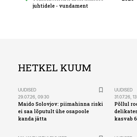
juhtidele - vundament
HETKEL KUUM
UUDISED
UUDISED
29.07.26, 09:30
31.07.26, 13
Maido Solovjov: piimahinna riski
Põllul r
ei saa lõputult ühe osapoole
delikates
kanda jätta
kasvab 6