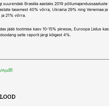
gi suurendab Brasiilia aastaks 2019 põllumajandussaaduste 
astate tasemest 40% võrra, Ukraina 29% ning Venemaa ja 
 ja 21% võrra.
as jääb tootmise kasv 10-15% piiresse, Euroopa Liidus ka
toodang selle raporti järgi kõigest 4%.
Vihja
 LOOD