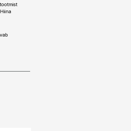
tootmist
Hiina
svab