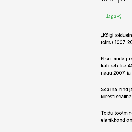
Jaga
„Kõigi toiduai
toim.) 1997-2
Nisu hinda pr
kallineb üle 
nagu 2007. ja 
Sealiha hind 
kiiresti sealih
Toidu tootmi
elanikkond on 