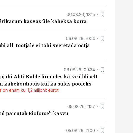
06.08.26, 12:15
ärikasum kasvas üle kaheksa korra
06.08.26, 10:14
i all: tootjale ei tohi veeretada ostja
06.08.26, 09:34
pjuhi Ahti Kalde firmades käive üldiselt
i kahekordistus kui ka sulas pooleks
 on enam kui 1,2 miljonit eurot
05.08.26, 11:17
d paisutab Bioforce’i kasvu
05.08.26, 11:00