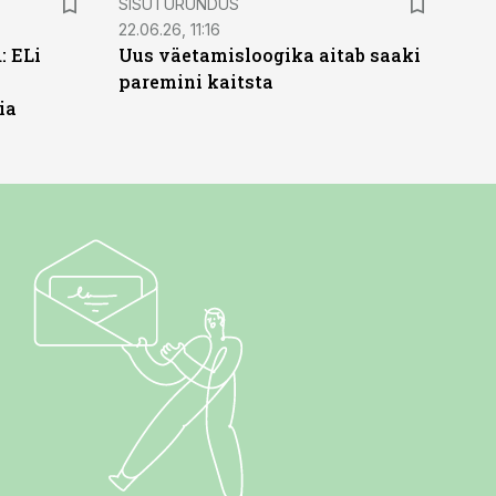
SISUTURUNDUS
22.06.26, 11:16
: ELi
Uus väetamisloogika aitab saaki
paremini kaitsta
ia