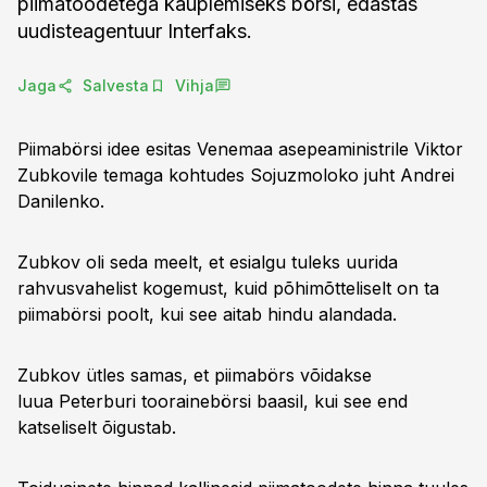
piimatoodetega kauplemiseks börsi, edastas
uudisteagentuur Interfaks.
Jaga
Salvesta
Vihja
Piimabörsi idee esitas Venemaa asepeaministrile Viktor
Zubkovile temaga kohtudes Sojuzmoloko juht Andrei
Danilenko.
Zubkov oli seda meelt, et esialgu tuleks uurida
rahvusvahelist kogemust, kuid põhimõtteliselt on ta
piimabörsi poolt, kui see aitab hindu alandada.
Zubkov ütles samas, et piimabörs võidakse
luua Peterburi toorainebörsi baasil, kui see end
katseliselt õigustab.