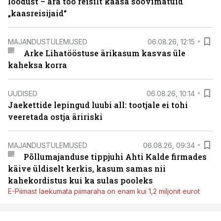
loodust – ära too reisilt kaasa soovimatuid
„kaasreisijaid“
MAJANDUSTULEMUSED
06.08.26, 12:15
Arke Lihatööstuse ärikasum kasvas üle
kaheksa korra
UUDISED
06.08.26, 10:14
Jaekettide lepingud luubi all: tootjale ei tohi
veeretada ostja äririski
MAJANDUSTULEMUSED
06.08.26, 09:34
Põllumajanduse tippjuhi Ahti Kalde firmades
käive üldiselt kerkis, kasum samas nii
kahekordistus kui ka sulas pooleks
E-Piimast laekumata piimaraha on enam kui 1,2 miljonit eurot