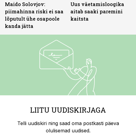
Maido Solovjov:
Uus väetamisloogika
piimahinna riski ei saa
aitab saaki paremini
lõputult ühe osapoole
kaitsta
kanda jätta
LIITU UUDISKIRJAGA
Telli uudiskiri ning saad oma postkasti päeva
olulisemad uudised.