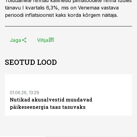
Toiduainete hinnad kallinesid piimatoodete hinna tuules
tänavu I kvartalis 6,3%, mis on Venemaa vastava
perioodi inflatsioonist kaks korda kõrgem näitaja.
Jaga
Vihja
SEOTUD LOOD
ST
01.06.26, 13:29
Nutikad akusalvestid muudavad
päikeseenergia taas tasuvaks