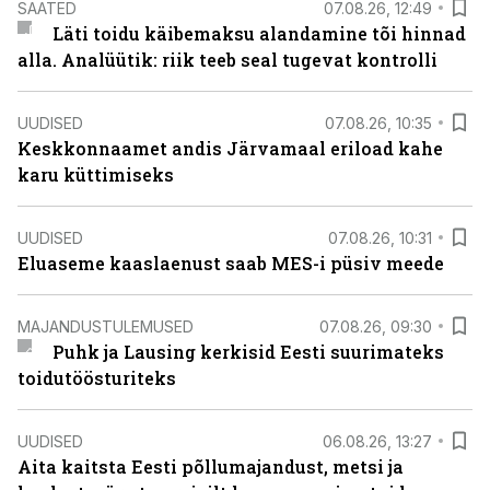
SAATED
07.08.26, 12:49
Läti toidu käibemaksu alandamine tõi hinnad
alla. Analüütik: riik teeb seal tugevat kontrolli
UUDISED
07.08.26, 10:35
Keskkonnaamet andis Järvamaal eriload kahe
karu küttimiseks
UUDISED
07.08.26, 10:31
Eluaseme kaaslaenust saab MES-i püsiv meede
MAJANDUSTULEMUSED
07.08.26, 09:30
Puhk ja Lausing kerkisid Eesti suurimateks
toidutöösturiteks
UUDISED
06.08.26, 13:27
Aita kaitsta Eesti põllumajandust, metsi ja