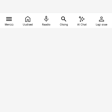
Menüü
Uudised
Raadio
Otsing
AI Chat
Logi sisse
Vana-Lõuna 39/1, 19094 Tallinn
(+372) 667 0111
pollumajandus@pollumajandus.ee
Telli
Reklaam
Firmast
Sisu kasutamisõigused
Ajakirjaniku
eetikakoodeks
Üldtingimused
Privaatsustingimused