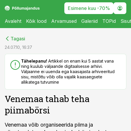
Esimene kuu -70%
Avaleht
Kõik lood
Arvamused
Galeriid
TOPid
Sisu
cebook
cebook
Tagasi
Twitter)
Twitter)
24.07.10, 16:37
kedIn
kedIn
Tähelepanu!
Artikkel on enam kui 5 aastat vana
ning kuulub väljaande digitaalsesse arhiivi.
ail
ail
Väljaanne ei uuenda ega kaasajasta arhiveeritud
sisu, mistõttu võib olla vajalik kaasaegsete
k
k
allikatega tutvumine
Venemaa tahab teha
piimabörsi
Venemaa võib organiseerida piima ja