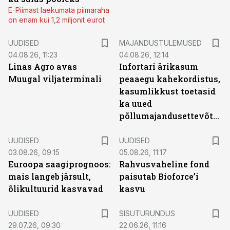
E-Piimast laekumata piimaraha
on enam kui 1,2 miljonit eurot
UUDISED
MAJANDUSTULEMUSED
04.08.26, 11:23
04.08.26, 12:14
Linas Agro avas
Infortari ärikasum
Muugal viljaterminali
peaaegu kahekordistus,
kasumlikkust toetasid
ka uued
põllumajandusettevõtted
UUDISED
UUDISED
03.08.26, 09:15
05.08.26, 11:17
Euroopa saagiprognoos:
Rahvusvaheline fond
mais langeb järsult,
paisutab Bioforce’i
õlikultuurid kasvavad
kasvu
ST
UUDISED
SISUTURUNDUS
29.07.26, 09:30
22.06.26, 11:16