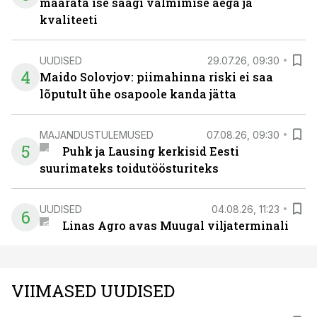
määrata ise saagi valmimise aega ja
kvaliteeti
UUDISED
29.07.26, 09:30
4
Maido Solovjov: piimahinna riski ei saa
lõputult ühe osapoole kanda jätta
MAJANDUSTULEMUSED
07.08.26, 09:30
5
Puhk ja Lausing kerkisid Eesti
suurimateks toidutöösturiteks
UUDISED
04.08.26, 11:23
6
Linas Agro avas Muugal viljaterminali
VIIMASED UUDISED