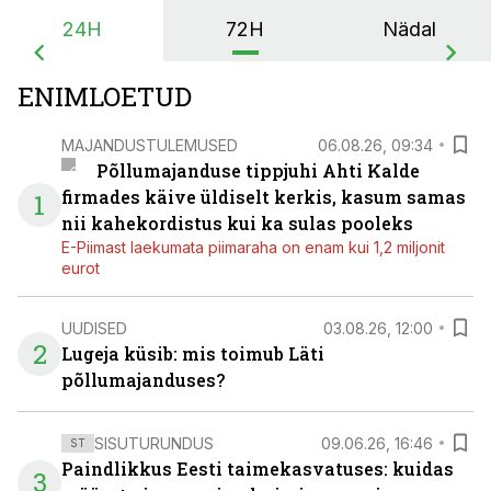
24H
72H
Nädal
ENIMLOETUD
MAJANDUSTULEMUSED
06.08.26, 09:34
Põllumajanduse tippjuhi Ahti Kalde
firmades käive üldiselt kerkis, kasum samas
1
nii kahekordistus kui ka sulas pooleks
E-Piimast laekumata piimaraha on enam kui 1,2 miljonit
eurot
UUDISED
03.08.26, 12:00
2
Lugeja küsib: mis toimub Läti
põllumajanduses?
SISUTURUNDUS
09.06.26, 16:46
ST
Paindlikkus Eesti taimekasvatuses: kuidas
3