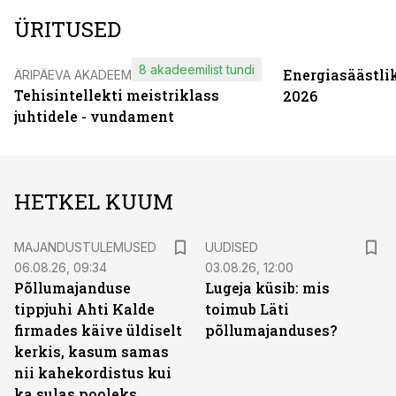
ÜRITUSED
8 akadeemilist tundi
Energiasäästli
ÄRIPÄEVA AKADEEMIA
Tehisintellekti meistriklass
2026
juhtidele - vundament
HETKEL KUUM
MAJANDUSTULEMUSED
UUDISED
06.08.26, 09:34
03.08.26, 12:00
Põllumajanduse
Lugeja küsib: mis
tippjuhi Ahti Kalde
toimub Läti
firmades käive üldiselt
põllumajanduses?
kerkis, kasum samas
nii kahekordistus kui
ka sulas pooleks