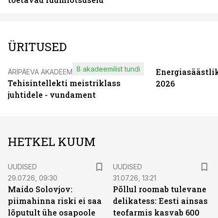
ÜRITUSED
8 akadeemilist tundi
Energiasäästli
ÄRIPÄEVA AKADEEMIA
Tehisintellekti meistriklass
2026
juhtidele - vundament
HETKEL KUUM
UUDISED
UUDISED
29.07.26, 09:30
31.07.26, 13:21
Maido Solovjov:
Põllul roomab tulevane
piimahinna riski ei saa
delikatess: Eesti ainsas
lõputult ühe osapoole
teofarmis kasvab 600