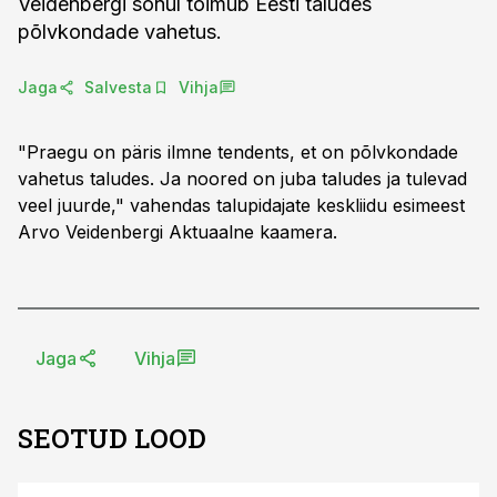
Veidenbergi sõnul toimub Eesti taludes
põlvkondade vahetus.
Jaga
Salvesta
Vihja
"Praegu on päris ilmne tendents, et on põlvkondade
vahetus taludes. Ja noored on juba taludes ja tulevad
veel juurde," vahendas talupidajate keskliidu esimeest
Arvo Veidenbergi Aktuaalne kaamera.
Jaga
Vihja
SEOTUD LOOD
ST