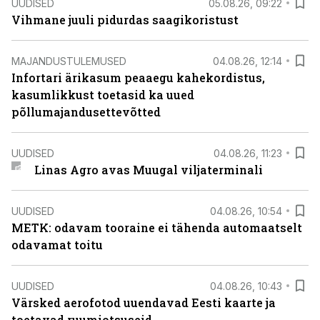
UUDISED
05.08.26, 09:22
Vihmane juuli pidurdas saagikoristust
MAJANDUSTULEMUSED
04.08.26, 12:14
Infortari ärikasum peaaegu kahekordistus,
kasumlikkust toetasid ka uued
põllumajandusettevõtted
UUDISED
04.08.26, 11:23
Linas Agro avas Muugal viljaterminali
UUDISED
04.08.26, 10:54
METK: odavam tooraine ei tähenda automaatselt
odavamat toitu
UUDISED
04.08.26, 10:43
Värsked aerofotod uuendavad Eesti kaarte ja
toetavad ruumiotsuseid