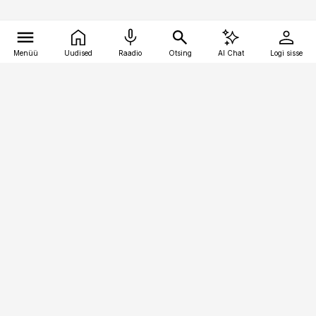
Menüü
Uudised
Raadio
Otsing
AI Chat
Logi sisse
Vana-Lõuna 39/1, 19094 Tallinn
(+372) 667 0111
pollumajandus@pollumajandus.ee
Telli
Reklaam
Firmast
Sisu kasutamisõigused
Ajakirjaniku
eetikakoodeks
Üldtingimused
Privaatsustingimused
Küpsiste poliitika
KKK