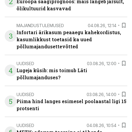
2
Euroopa saagiprognoos: mais langeb järsult,
õlikultuurid kasvavad
MAJANDUSTULEMUSED
04.08.26, 12:14
Infortari ärikasum peaaegu kahekordistus,
3
kasumlikkust toetasid ka uued
põllumajandusettevõtted
UUDISED
03.08.26, 12:00
4
Lugeja küsib: mis toimub Läti
põllumajanduses?
UUDISED
03.08.26, 14:00
5
Piima hind langes esimesel poolaastal ligi 15
protsenti
UUDISED
04.08.26, 10:54