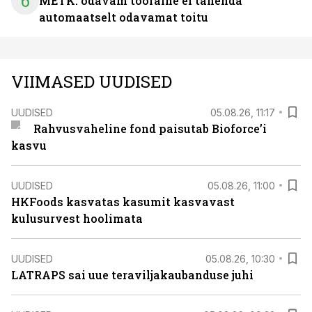
6
METK: odavam tooraine ei tähenda
automaatselt odavamat toitu
VIIMASED UUDISED
UUDISED
05.08.26, 11:17
Rahvusvaheline fond paisutab Bioforce’i
kasvu
UUDISED
05.08.26, 11:00
HKFoods kasvatas kasumit kasvavast
kulusurvest hoolimata
UUDISED
05.08.26, 10:30
LATRAPS sai uue teraviljakaubanduse juhi