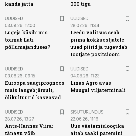
kanda jätta
000 tigu
UUDISED
UUDISED
03.08.26, 12:00
28.07.26, 11:44
Lugeja küsib: mis
Leedu valitsus seab
toimub Läti
piima kokkuostjatele
põllumajanduses?
uued piirid ja tugevdab
tootjate positsiooni
UUDISED
UUDISED
03.08.26, 09:15
04.08.26, 11:23
Euroopa saagiprognoos:
Linas Agro avas
mais langeb järsult,
Muugal viljaterminali
õlikultuurid kasvavad
ST
UUDISED
SISUTURUNDUS
28.07.26, 13:27
22.06.26, 11:16
Ants-Hannes Viira:
Uus väetamisloogika
tänavu võib
aitab saaki paremini