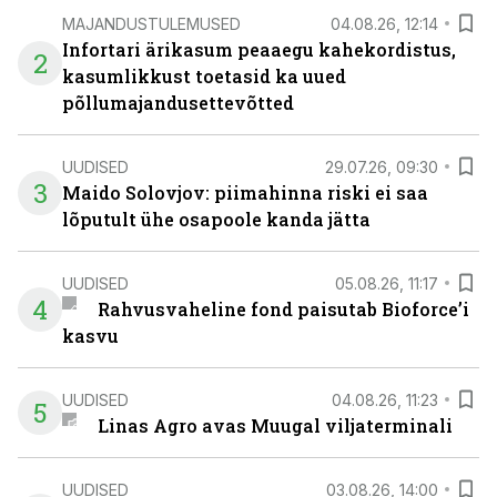
MAJANDUSTULEMUSED
04.08.26, 12:14
Infortari ärikasum peaaegu kahekordistus,
2
kasumlikkust toetasid ka uued
põllumajandusettevõtted
UUDISED
29.07.26, 09:30
3
Maido Solovjov: piimahinna riski ei saa
lõputult ühe osapoole kanda jätta
UUDISED
05.08.26, 11:17
4
Rahvusvaheline fond paisutab Bioforce’i
kasvu
UUDISED
04.08.26, 11:23
5
Linas Agro avas Muugal viljaterminali
UUDISED
03.08.26, 14:00