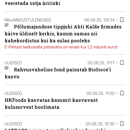
veeretada ostja äririski
MAJANDUSTULEMUSED
06.08.26, 09:34
Põllumajanduse tippjuhi Ahti Kalde firmades
käive üldiselt kerkis, kasum samas nii
kahekordistus kui ka sulas pooleks
E-Piimast laekumata piimaraha on enam kui 1,2 miljonit eurot
UUDISED
05.08.26, 11:17
Rahvusvaheline fond paisutab Bioforce’i
kasvu
UUDISED
05.08.26, 11:00
HKFoods kasvatas kasumit kasvavast
kulusurvest hoolimata
UUDISED
05.08.26, 10:30