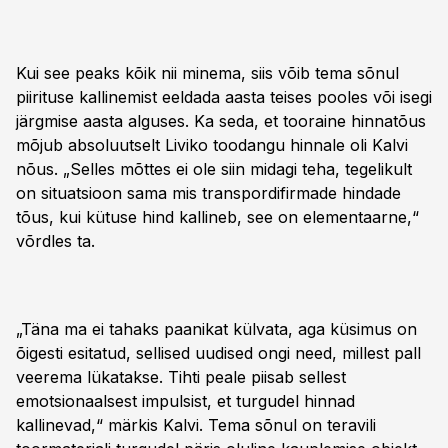
Kui see peaks kõik nii minema, siis võib tema sõnul
piirituse kallinemist eeldada aasta teises pooles või isegi
järgmise aasta alguses. Ka seda, et tooraine hinnatõus
mõjub absoluutselt Liviko toodangu hinnale oli Kalvi
nõus. „Selles mõttes ei ole siin midagi teha, tegelikult
on situatsioon sama mis transpordifirmade hindade
tõus, kui kütuse hind kallineb, see on elementaarne,“
võrdles ta.
„Täna ma ei tahaks paanikat külvata, aga küsimus on
õigesti esitatud, sellised uudised ongi need, millest pall
veerema lükatakse. Tihti peale piisab sellest
emotsionaalsest impulsist, et turgudel hinnad
kallinevad,“ märkis Kalvi. Tema sõnul on teravili