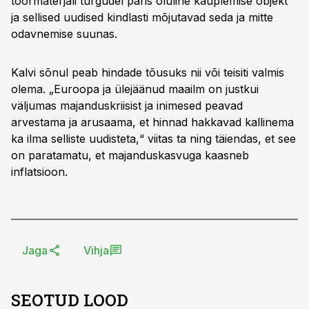
toormaterjali turgudel päris oluline kauplemise objekt
ja sellised uudised kindlasti mõjutavad seda ja mitte
odavnemise suunas.
Kalvi sõnul peab hindade tõusuks nii või teisiti valmis
olema. „Euroopa ja ülejäänud maailm on justkui
väljumas majanduskriisist ja inimesed peavad
arvestama ja arusaama, et hinnad hakkavad kallinema
ka ilma selliste uudisteta,“ viitas ta ning täiendas, et see
on paratamatu, et majanduskasvuga kaasneb
inflatsioon.
Jaga
Vihja
SEOTUD LOOD