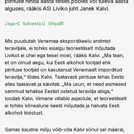
piirituse hinda aasta teises pooles või tuleva aasta
alguses, rääkis ASi Liviko juht Janek Kalvi.
Jaga
Salvesta
Vihja
Mis puudutab Venemaa ekspordikeelu andmist
teraviljale, ei tohiks esialgu teoreetiliselt mõjutada
Livikot ei ühel ega teisel moel, rääkis Kalvi. „Ma tean,
et on olnud aegu, kui Eesti alkoholi tootjad ehk
piirituse tootjad on kasutanud Venemaalt imporditud
teravilja,“ tõdes Kalvi. Teatavasti piirituse tehas Eestis
alles taasavati ja käivitati. „Ma usun, et need esimesed
sammud tehakse Eestist ostetud teravilja abiga,“
loodab Kalvi. Viimane viitabki asjaolule, et teoreetiliselt
ei tohiks kõnealune keeld mõjutada ja halvata Eesti
alkoholi tööstust.
Samas kaudne mõju võib-olla Kalvi sõnul sel määral,