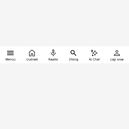
Menüü
Uudised
Raadio
Otsing
AI Chat
Logi sisse
Vana-Lõuna 39/1, 19094 Tallinn
(+372) 667 0111
pollumajandus@pollumajandus.ee
Telli
Reklaam
Firmast