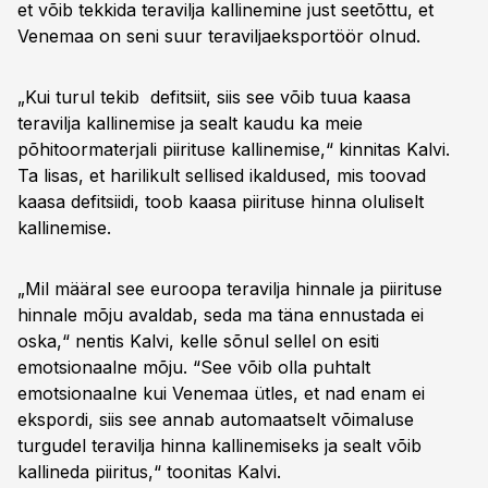
et võib tekkida teravilja kallinemine just seetõttu, et
Venemaa on seni suur teraviljaeksportöör olnud.
„Kui turul tekib defitsiit, siis see võib tuua kaasa
teravilja kallinemise ja sealt kaudu ka meie
põhitoormaterjali piirituse kallinemise,“ kinnitas Kalvi.
Ta lisas, et harilikult sellised ikaldused, mis toovad
kaasa defitsiidi, toob kaasa piirituse hinna oluliselt
kallinemise.
„Mil määral see euroopa teravilja hinnale ja piirituse
hinnale mõju avaldab, seda ma täna ennustada ei
oska,“ nentis Kalvi, kelle sõnul sellel on esiti
emotsionaalne mõju. “See võib olla puhtalt
emotsionaalne kui Venemaa ütles, et nad enam ei
ekspordi, siis see annab automaatselt võimaluse
turgudel teravilja hinna kallinemiseks ja sealt võib
kallineda piiritus,“ toonitas Kalvi.