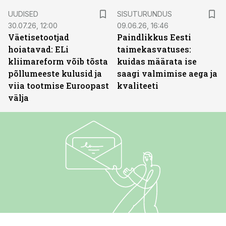
ST
UUDISED
SISUTURUNDUS
30.07.26, 12:00
09.06.26, 16:46
Väetisetootjad
Paindlikkus Eesti
hoiatavad: ELi
taimekasvatuses:
kliimareform võib tõsta
kuidas määrata ise
põllumeeste kulusid ja
saagi valmimise aega ja
viia tootmise Euroopast
kvaliteeti
välja