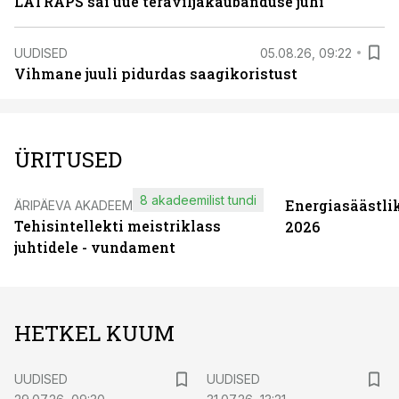
LATRAPS sai uue teraviljakaubanduse juhi
UUDISED
05.08.26, 09:22
Vihmane juuli pidurdas saagikoristust
ÜRITUSED
8 akadeemilist tundi
Energiasäästli
ÄRIPÄEVA AKADEEMIA
Tehisintellekti meistriklass
2026
juhtidele - vundament
HETKEL KUUM
UUDISED
UUDISED