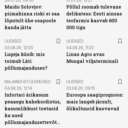
29.07.26, 09:30
31.07.26, 13:21
Maido Solovjov:
Põllul roomab tulevane
piimahinna riski ei saa
delikatess: Eesti ainsas
lõputult ühe osapoole
teofarmis kasvab 600
kanda jätta
000 tigu
UUDISED
UUDISED
03.08.26, 12:00
04.08.26, 11:23
Lugeja küsib: mis
Linas Agro avas
toimub Läti
Muugal viljaterminali
põllumajanduses?
MAJANDUSTULEMUSED
UUDISED
04.08.26, 12:14
03.08.26, 09:15
Infortari ärikasum
Euroopa saagiprognoos:
peaaegu kahekordistus,
mais langeb järsult,
kasumlikkust toetasid
õlikultuurid kasvavad
ka uued
põllumajandusettevõtted