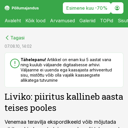
Esimene kuu -70%
Avaleht
Kõik lood
Arvamused
Galeriid
TOPid
Sisu
cebook
cebook
Tagasi
Twitter)
Twitter)
07.08.10, 14:02
kedIn
kedIn
Tähelepanu!
Artikkel on enam kui 5 aastat vana
ning kuulub väljaande digitaalsesse arhiivi.
ail
ail
Väljaanne ei uuenda ega kaasajasta arhiveeritud
sisu, mistõttu võib olla vajalik kaasaegsete
k
k
allikatega tutvumine
Liviko: piiritus kallineb aasta
teises pooles
Venemaa teravilja ekspordikeeld võib mõjutada