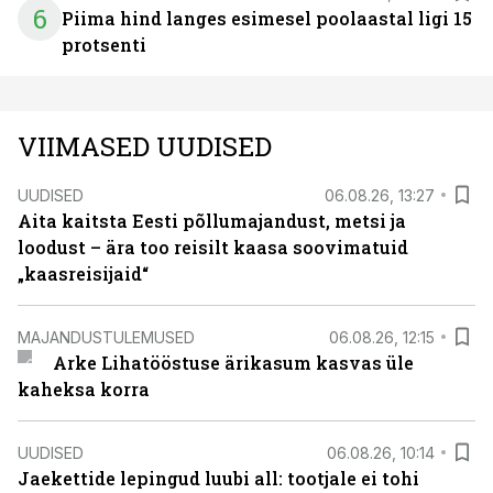
6
Piima hind langes esimesel poolaastal ligi 15
protsenti
VIIMASED UUDISED
UUDISED
06.08.26, 13:27
Aita kaitsta Eesti põllumajandust, metsi ja
loodust – ära too reisilt kaasa soovimatuid
„kaasreisijaid“
MAJANDUSTULEMUSED
06.08.26, 12:15
Arke Lihatööstuse ärikasum kasvas üle
kaheksa korra
UUDISED
06.08.26, 10:14
Jaekettide lepingud luubi all: tootjale ei tohi