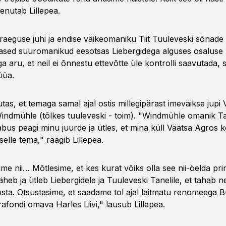
nutab Lillepea.
aeguse juhi ja endise väikeomaniku Tiit Tuuleveski sõnade 
nased suuromanikud eesotsas Liebergidega alguses osaluse 
a aru, et neil ei õnnestu ettevõtte üle kontrolli saavutada, s
üüa.
tas, et temaga samal ajal ostis millegipärast imeväikse jupi
indmühle (tõlkes tuuleveski - toim). "Windmühle omanik T
bus peagi minu juurde ja ütles, et mina küll Väätsa Agros ko
selle tema," räägib Lillepea.
ime nii… Mõtlesime, et kes kurat võiks olla see nii-öelda pri
äheb ja ütleb Liebergidele ja Tuuleveski Tanelile, et tahab 
sta. Otsustasime, et saadame tol ajal laitmatu renomeega B
afondi omava Harles Liivi," lausub Lillepea.