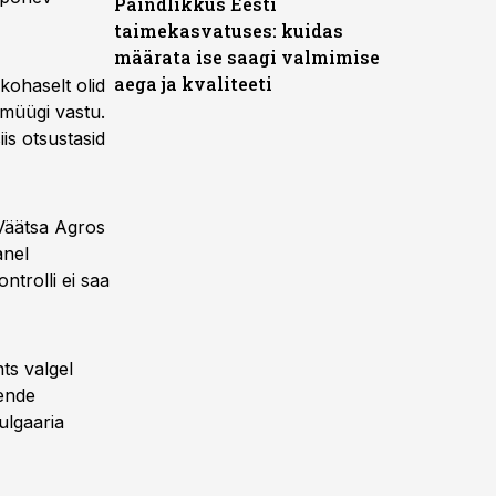
Paindlikkus Eesti
taimekasvatuses: kuidas
määrata ise saagi valmimise
aega ja kvaliteeti
kohaselt olid
müügi vastu.
iis otsustasid
 Väätsa Agros
anel
ntrolli ei saa
nts valgel
nende
ulgaaria