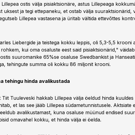
i Lillepea ostis välja pisiaktsionäre, astus Lillepeaga kokku
est uksest ja tegi ettepaneku, et ostab välja suuraktsionärid, 
egutseb Lillepea vastasena ja üritab vältida ettevõttes kontro
arles Liebergide ja teistega kokku leppis, oli 5,3-5,5 krooni 
rohkem, kui oma osaluste eest said pisiaktsionärid," väidab 
ta ostis suuromanike 65%se osaluse Swedbankist ja Hanseatic
a, tehingute summa oli kokku 86 miljonit krooni.
ha tehingu hinda avalikustada
Tiit Tuuleveski hakkab Lillepea välja öeldud hinda kuuldes 
itab, et las see jääb Lillepea südametunnistusele. Aktsiate
keeldub avalikustamast, kuna osaluse müünud endised su
isid omavahel kokku, et hinda välja ei öelda.