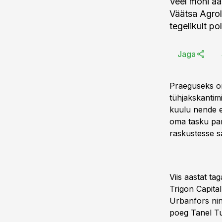
Veel mõni aa
Väätsa Agrole
tegelikult p
Jaga
Praeguseks on 
tühjakskantimi
kuulu nende et
oma tasku pan
raskustesse s
Viis aastat ta
Trigon Capita
Urbanfors nin
poeg Tanel Tu