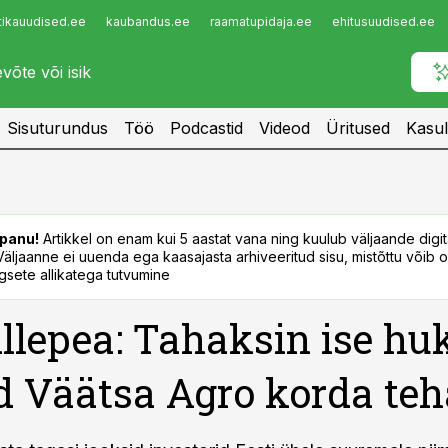
tikauudised.ee
kaubandus.ee
raamatupidaja.ee
ehitusuudised.ee
Infopank
Radar
Sisuturundus
Töö
Podcastid
Videod
Üritused
Kasul
panu!
Artikkel on enam kui 5 aastat vana ning kuulub väljaande digi
. Väljaanne ei uuenda ega kaasajasta arhiveeritud sisu, mistõttu võib ol
sete allikatega tutvumine
illepea: Tahaksin ise hu
d Väätsa Agro korda teh