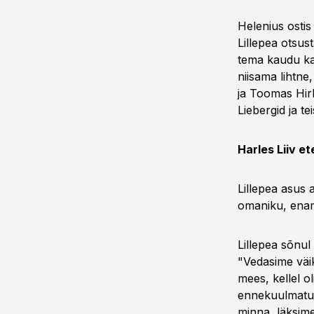
Helenius ostis 
Lillepea otsus
tema kaudu kas
niisama lihtn
ja Toomas Hirb
Liebergid ja t
Harles Liiv et
Lillepea asus a
omaniku, enami
Lillepea sõnul
"Vedasime väik
mees, kellel o
ennekuulmatu. 
minna, läksime