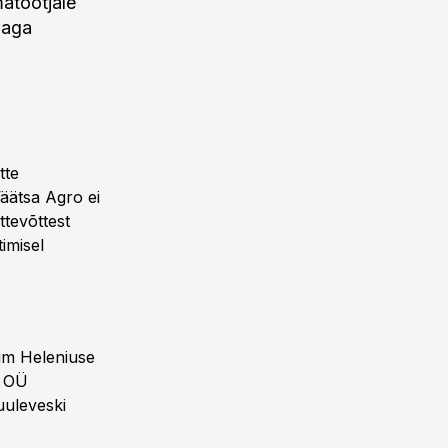
matootjale
 aga
tte
Väätsa Agro ei
ttevõttest
imisel
kim Heleniuse
d OÜ
uuleveski