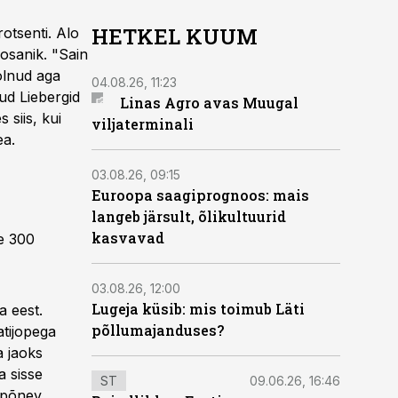
HETKEL KUUM
rotsenti. Alo
 osanik. "Sain
olnud aga
04.08.26, 11:23
ud Liebergid
Linas Agro avas Muugal
 siis, kui
viljaterminali
ea.
03.08.26, 09:15
Euroopa saagiprognoos: mais
langeb järsult, õlikultuurid
kasvavad
le 300
03.08.26, 12:00
Lugeja küsib: mis toimub Läti
a eest.
põllumajanduses?
atijopega
a jaoks
a sisse
ST
09.06.26, 16:46
i põnev