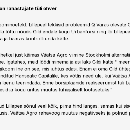
on rahastajate tüli ohver
oominoefekt. Lillepeal tekkisid probleemid Q Varas olevate G
a tõttu nõudis Gild endale kogu Urbanforsi ning lõi Lillepe
 ja haaras kontrolli enda kätte.
el hetkel just käimas Väätsa Agro viimine Stockholmi alternati
me. Igatahes, meid löödi minema ja asi läks Gildi kätte," meen
gikoomiline on see, mis juhtus edasi. Enam ei oma Gild ühtegi
anditud Hanseatic Capitalile, kes võttis need üle, kui Väätsa 
laenu teenindada. Enne börsiplaanide realiseerumist tuli 
pesid ja kogu üritus muutus lühiajaliselt lootusetuks."
d Lillepea sõnul veel kõik, piima hind langes, samas kui si
usis. Väätsa Agro rahavoog muutus negatiivseks ja polnud