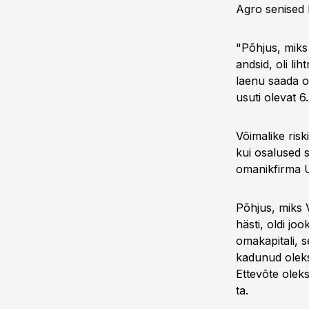
Agro senised 
"Põhjus, miks
andsid, oli lih
laenu saada ol
usuti olevat 6.
Võimalike risk
kui osalused 
omanikfirma U
Põhjus, miks Vä
hästi, oldi jo
omakapitali, s
kadunud oleks
Ettevõte oleks
ta.