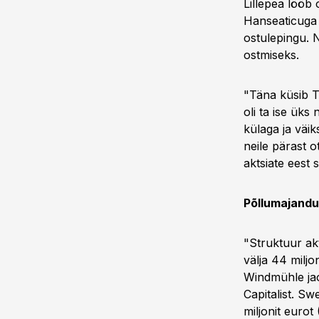
Lillepea lööb
Hanseaticuga 
ostulepingu. 
ostmiseks.
"Täna küsib Tu
oli ta ise üks
külaga ja väi
neile pärast 
aktsiate eest 
Põllumajandus
"Struktuur akt
välja 44 miljo
Windmühle jao
Capitalist. Sw
miljonit eurot