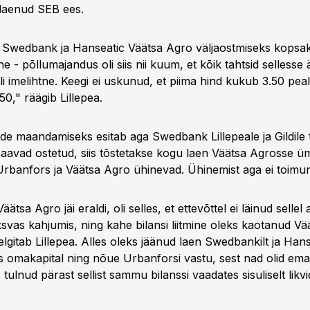
laenud SEB ees.
 Swedbank ja Hanseatic Väätsa Agro väljaostmiseks kopsa
tne - põllumajandus oli siis nii kuum, et kõik tahtsid sellesse ä
i imelihtne. Keegi ei uskunud, et piima hind kukub 3.50 pea
50," räägib Lillepea.
ide maandamiseks esitab aga Swedbank Lillepeale ja Gildile 
saavad ostetud, siis tõstetakse kogu laen Väätsa Agrosse 
rbanfors ja Väätsa Agro ühinevad. Ühinemist aga ei toimu
ätsa Agro jäi eraldi, oli selles, et ettevõttel ei läinud sellel
oksvas kahjumis, ning kahe bilansi liitmine oleks kaotanud V
elgitab Lillepea. Alles oleks jäänud laen Swedbankilt ja Hans
 omakapital ning nõue Urbanforsi vastu, sest nad olid ema j
 tulnud pärast sellist sammu bilanssi vaadates sisuliselt likvi