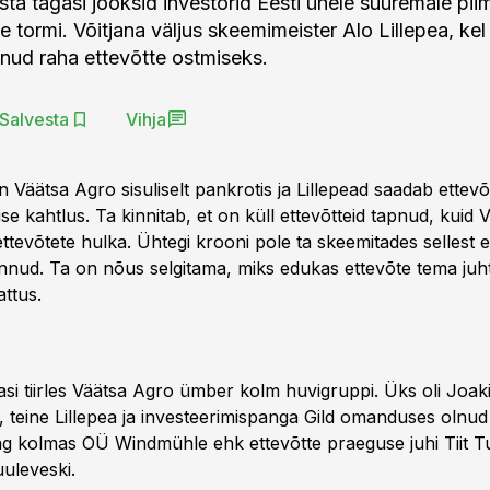
sta tagasi jooksid investorid Eesti ühele suuremale pii
 tormi. Võitjana väljus skeemimeister Alo Lillepea, kel
olnud raha ettevõtte ostmiseks.
Salvesta
Vihja
Väätsa Agro sisuliselt pankrotis ja Lillepead saadab ettevõ
se kahtlus. Ta kinnitab, et on küll ettevõtteid tapnud, kuid 
tevõtete hulka. Ühtegi krooni pole ta skeemitades sellest e
nud. Ta on nõus selgitama, miks edukas ettevõte tema juht
attus.
gasi tiirles Väätsa Agro ümber kolm huvigruppi. Üks oli Joa
l, teine Lillepea ja investeerimispanga Gild omanduses olnu
g kolmas OÜ Windmühle ehk ettevõtte praeguse juhi Tiit T
uleveski.