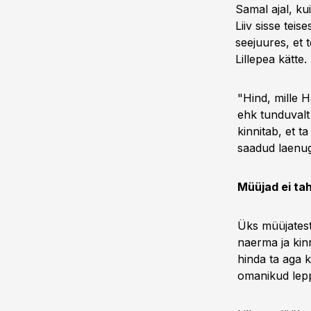
Samal ajal, ku
Liiv sisse teis
seejuures, et t
Lillepea kätte.
"Hind, mille H
ehk tunduvalt 
kinnitab, et 
saadud laenug
Müüjad ei ta
Üks müüjatest 
naerma ja kinn
hinda ta aga 
omanikud lepp