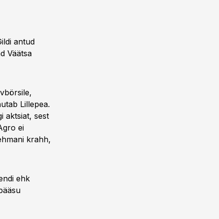
ildi antud
ad Väätsa
ivbörsile,
utab Lillepea.
 aktsiat, sest
Agro ei
Lehmani krahh,
sendi ehk
 pääsu