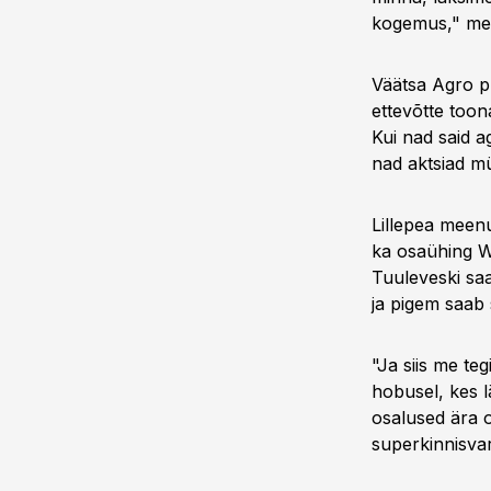
kogemus," mee
Väätsa Agro pr
ettevõtte too
Kui nad said ag
nad aktsiad m
Lillepea meenu
ka osaühing W
Tuuleveski saa
ja pigem saab 
"Ja siis me teg
hobusel, kes l
osalused ära o
superkinnisvar