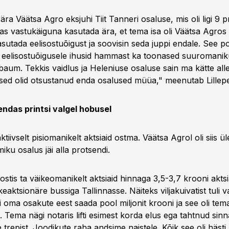
ära Väätsa Agro eksjuhi Tiit Tanneri osaluse, mis oli ligi 9 p
tas vastukäiguna kasutada ära, et tema isa oli Väätsa Agros
utada eelisostuõigust ja soovisin seda juppi endale. See p
e, eelisostuõigusele ihusid hammast ka toonased suuromanik
aum. Tekkis vaidlus ja Heleniuse osaluse sain ma kätte alles
eised olid otsustanud enda osalused müüa," meenutab Lillep
endas printsi valgel hobusel
ktiivselt pisiomanikelt aktsiaid ostma. Väätsa Agrol oli siis ü
ku osalus jäi alla protsendi.
 ostis ta väikeomanikelt aktsiaid hinnaga 3,5-3,7 krooni aktsi
eaktsionäre bussiga Tallinnasse. Näiteks viljakuivatist tuli v
li oma osakute eest saada pool miljonit krooni ja see oli tem
Tema nägi notaris lifti esimest korda elus ega tahtnud sinn
 trepist. Joodikute raha andsime naistele. Kõik see oli häst