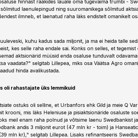
 osaluse hinnast rääkides lauale oma tugevaima trumbi - Sw
sõlmitud laenulepingud ning suuromanikega sõlmitud aktsi
Nendest ilmneb, et laenatud raha läks endistelt omanikelt o
uleveski, kuhu kadus sada miljonit, ja ma ei heida talle se
 neist, kes selle raha endale sai. Konks on selles, et tegemist
ksemad aktsionärid müüsid enda osaluse tunduvalt odavamalt
otsa vaadata?" selgitab Lillepea, miks osa Väätsa Agro omani
saadud hinda avalikustada.
 oli rahastajate üks lemmikuid
siate ostuks oli selline, et Urbanfors ehk Gild ja meie Q Va
nit krooni, mis läks Heleniuse ja pisiaktsionäride osaluste s
ks meil enam raha polnud ja võtsime laenu Swedbankist ja
edbank andis 3 miljonit eurot (47 mln kr - toim) ja Hanseatic
 (39 mln kr)," selgitab Lillepea. Lisaks refinantseeris Swedb