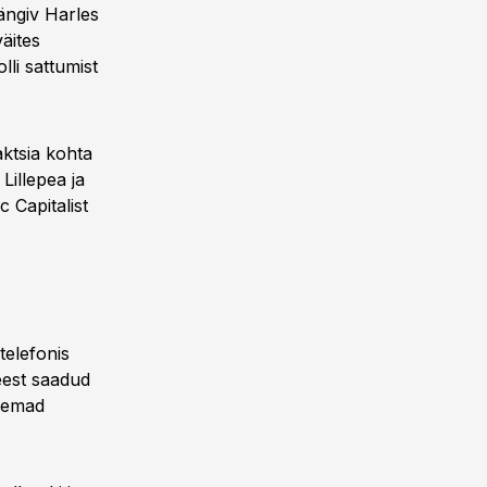
mängiv Harles
väites
lli sattumist
aktsia kohta
Lillepea ja
 Capitalist
telefonis
 eest saadud
uremad