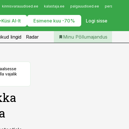
Iseteenindus
kinnisvarauudised.ee
kalastaja.ee
palgauudised.ee
personaliuudi
Telli Põllumajandus
Küsi AI-lt
Esimene kuu -70%
Logi sisse
ikud lingid
Radar
Minu Põllumajandus
taalsesse
la vajalik
kka
a