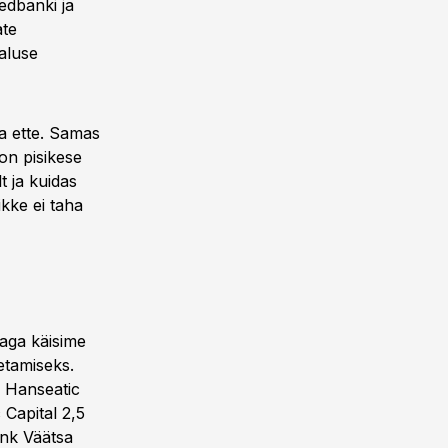
edbanki ja
ate
saluse
da ette. Samas
 on pisikese
 ja kuidas
kke ei taha
raga käisime
oetamiseks.
 Hanseatic
 Capital 2,5
ank Väätsa