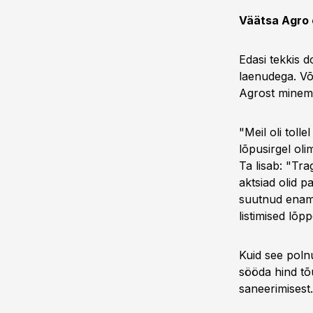
Väätsa Agro 
Edasi tekkis d
laenudega. Võl
Agrost minema
"Meil oli toll
lõpusirgel oli
Ta lisab: "Tra
aktsiad olid p
suutnud enam 
listimised lõp
Kuid see polnu
sööda hind tõ
saneerimisest.