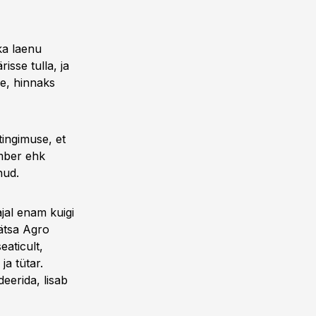
ka laenu
risse tulla, ja
le, hinnaks
tingimuse, et
ümber ehk
nud.
 ajal enam kuigi
äätsa Agro
eaticult,
a tütar.
deerida, lisab