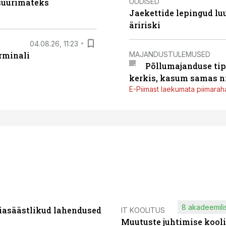
UUDISED
 suurimateks
Jaekettide lepingud luub
äririski
04.08.26, 11:23
MAJANDUSTULEMUSED
rminali
Põllumajanduse tip
kerkis, kasum samas ni
E-Piimast laekumata piimaraha
8 akadeemilis
iasäästlikud lahendused
IT KOOLITUS
Muutuste juhtimise kooli