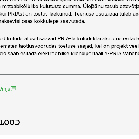
 mitteabikõlblike kulutuste summa. Ülejäänu tasub ettevõtj
, kui PRIAst on toetus laekunud. Teenuse osutajaga tuleb aga
 makseviisi osas kokkulepe saavutada.
utud kulude alusel saavad PRIA-le kuludeklaratsioone esitad
mates taotlusvoorudes toetuse saajad, kel on projekt veel
d saab esitada elektroonilise kliendiportaali e-PRIA vahen
Vihja
 LOOD