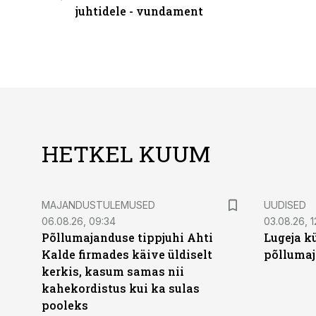
juhtidele - vundament
HETKEL KUUM
MAJANDUSTULEMUSED
UUDISED
06.08.26, 09:34
03.08.26, 1
Põllumajanduse tippjuhi Ahti
Lugeja kü
Kalde firmades käive üldiselt
põllumaj
kerkis, kasum samas nii
kahekordistus kui ka sulas
pooleks