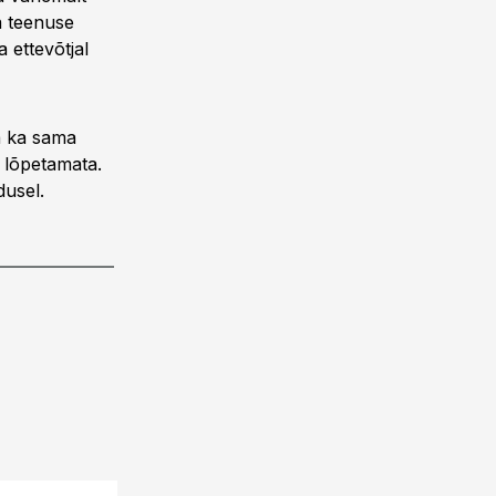
a teenuse
 ettevõtjal
a ka sama
 lõpetamata.
dusel.