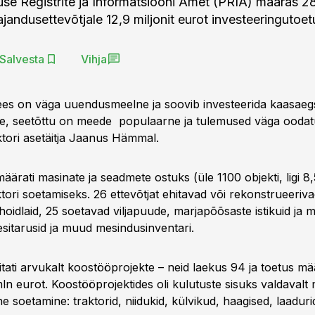
se Registrite ja Informatsiooni Amet (PRIA) määras 
andusettevõtjale 12,9 miljonit eurot investeeringutoetu
Salvesta
Vihja
ees on väga uuendusmeelne ja soovib investeerida kaasaeg
e, seetõttu on meede populaarne ja tulemused väga oodatu
tori asetäitja Jaanus Hämmal.
äärati masinate ja seadmete ostuks (üle 1100 objekti, ligi 8
ktori soetamiseks. 26 ettevõtjat ehitavad või rekonstrueeriva
ljahoidlaid, 25 soetavad viljapuude, marjapõõsaste istikuid ja 
sitarusid ja muud mesindusinventari.
tati arvukalt koostööprojekte – neid laekus 94 ja toetus mä
n eurot. Koostööprojektides oli kulutuste sisuks valdavalt 
 soetamine: traktorid, niidukid, külvikud, haagised, laadur