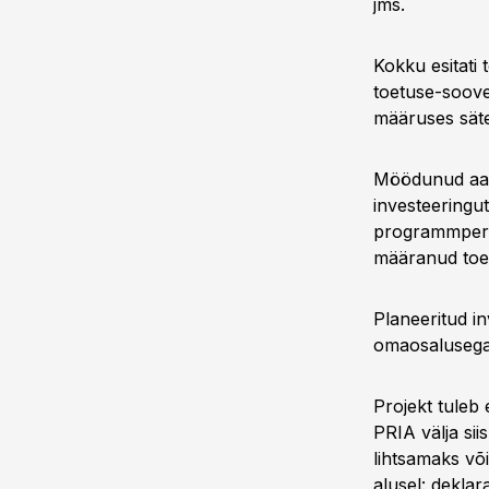
jms.
Kokku esitati
toetuse-soove 
määruses säte
Möödunud aas
investeeringu
programmperio
määranud toet
Planeeritud i
omaosalusega 
Projekt tuleb
PRIA välja sii
lihtsamaks võ
alusel: dekla