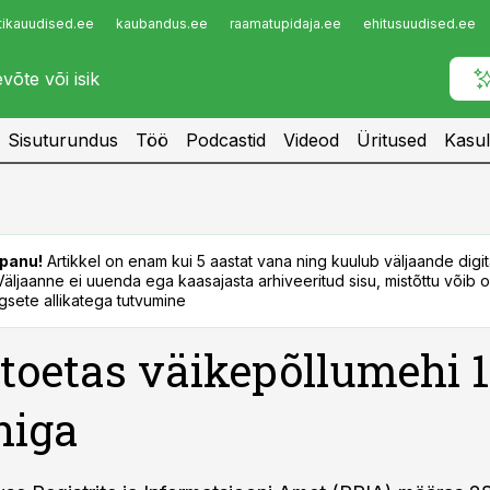
tikauudised.ee
kaubandus.ee
raamatupidaja.ee
ehitusuudised.ee
Infopank
Radar
Sisuturundus
Töö
Podcastid
Videod
Üritused
Kasul
panu!
Artikkel on enam kui 5 aastat vana ning kuulub väljaande digi
. Väljaanne ei uuenda ega kaasajasta arhiveeritud sisu, mistõttu võib ol
sete allikatega tutvumine
toetas väikepõllumehi 
niga