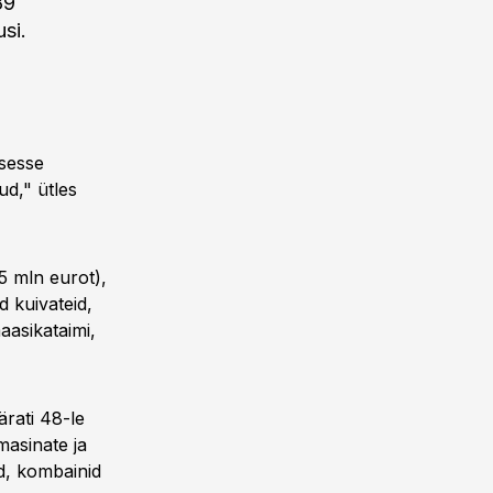
289
si.
sesse
d," ütles
,5 mln eurot),
d kuivateid,
maasikataimi,
ärati 48-le
masinate ja
id, kombainid