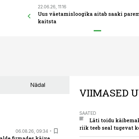
22.06.26, 11:16
Uus väetamisloogika aitab saaki pare
kaitsta
Nädal
VIIMASED U
SAATED
Läti toidu käibema
riik teeb seal tugevat k
06.08.26, 09:34
alde firmades käive