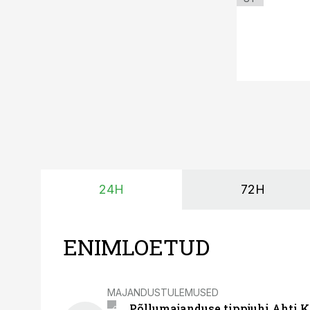
24H
72H
ENIMLOETUD
MAJANDUSTULEMUSED
Põllumajanduse tippjuhi Ahti K