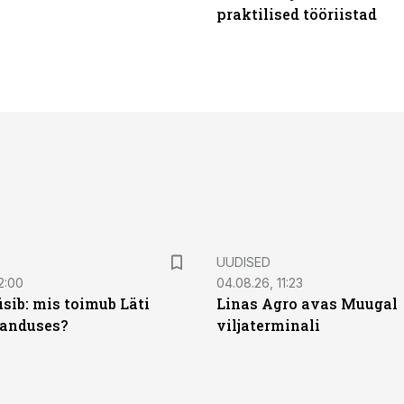
praktilised tööriistad
UUDISED
2:00
04.08.26, 11:23
sib: mis toimub Läti
Linas Agro avas Muugal
anduses?
viljaterminali