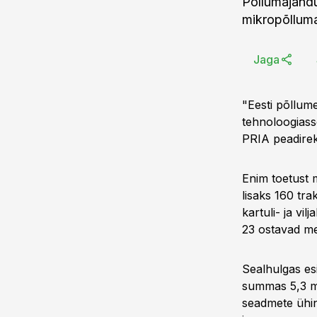
Põllumajandu
mikropõllumaj
Jaga
"Eesti põllum
tehnoloogiass
PRIA peadirek
Enim toetust m
lisaks 160 tra
kartuli- ja vi
23 ostavad me
Sealhulgas esi
summas 5,3 ml
seadmete ühine