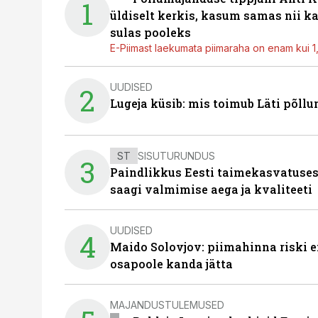
1
üldiselt kerkis, kasum samas nii k
sulas pooleks
E-Piimast laekumata piimaraha on enam kui 1,2
UUDISED
2
Lugeja küsib: mis toimub Läti põll
ST
SISUTURUNDUS
3
Paindlikkus Eesti taimekasvatuses
saagi valmimise aega ja kvaliteeti
UUDISED
4
Maido Solovjov: piimahinna riski ei
osapoole kanda jätta
MAJANDUSTULEMUSED