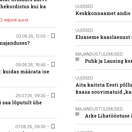
ahekordistus kui ka
UUDISED
Keskkonnaamet andis J
 miljonit eurot
UUDISED
03.08.26, 12:00
Eluaseme kaaslaenust 
umajanduses?
MAJANDUSTULEMUSED
Puhk ja Lausing ke
09.06.26, 16:46
: kuidas määrata ise
UUDISED
Aita kaitsta Eesti põllu
kaasa soovimatuid „kaa
29.07.26, 09:30
 saa lõputult ühe
MAJANDUSTULEMUSED
Arke Lihatööstuse 
07.08.26, 09:30