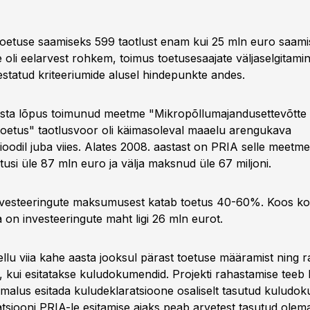
 toetuse saamiseks 599 taotlust enam kui 25 mln euro saami
oli eelarvest rohkem, toimus toetusesaajate väljaselgitamin
statud kriteeriumide alusel hindepunkte andes.
ta lõpus toimunud meetme "Mikropõllumajandusettevõtte
toetus" taotlusvoor oli käimasoleval maaelu arengukava
odil juba viies. Alates 2008. aastast on PRIA selle meetm
usi üle 87 mln euro ja välja maksnud üle 67 miljoni.
nvesteeringute maksumusest katab toetus 40-60%. Koos ko
on investeeringute maht ligi 26 mln eurot.
 ellu viia kahe aasta jooksul pärast toetuse määramist ning
s, kui esitatakse kuludokumendid. Projekti rahastamise teeb k
imalus esitada kuludeklaratsioone osaliselt tasutud kuludo
ratsiooni PRIA-le esitamise ajaks peab arvetest tasutud ole