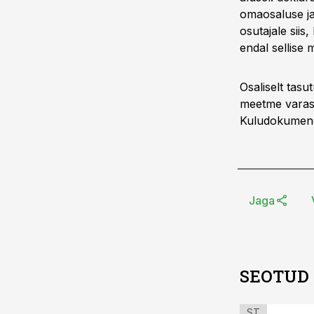
omaosaluse ja
osutajale siis
endal sellise
Osaliselt tas
meetme varase
Kuludokumendi
Jaga
SEOTUD
ST