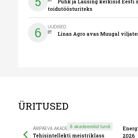
5
Puhk ja Lausing kerkisid Eesti
toidutöösturiteks
UUDISED
6
Linas Agro avas Muugal viljate
ÜRITUSED
8 akadeemilist tundi
Energ
ÄRIPÄEVA AKADEEMIA
Tehisintellekti meistriklass
2026