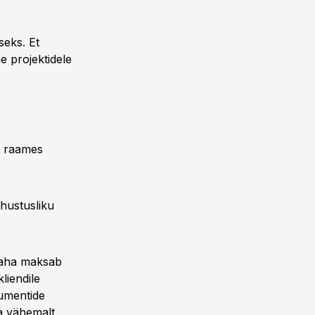
seks. Et
e projektidele
e raames
hustusliku
 raha maksab
liendile
kumentide
ma vähemalt