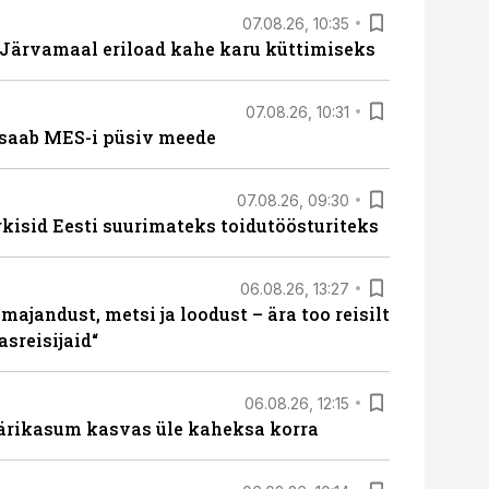
07.08.26, 10:35
ärvamaal eriload kahe karu küttimiseks
07.08.26, 10:31
saab MES-i püsiv meede
07.08.26, 09:30
rkisid Eesti suurimateks toidutöösturiteks
06.08.26, 13:27
majandust, metsi ja loodust – ära too reisilt
sreisijaid“
06.08.26, 12:15
ärikasum kasvas üle kaheksa korra