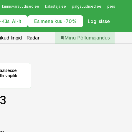
Iseteenindus
kinnisvarauudised.ee
kalastaja.ee
palgauudised.ee
personaliuudi
Telli Põllumajandus
Küsi AI-lt
Esimene kuu -70%
Logi sisse
ikud lingid
Radar
Minu Põllumajandus
taalsesse
la vajalik
13