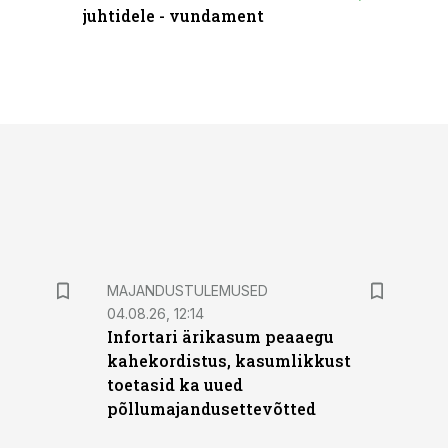
juhtidele - vundament
praktilis
MAJANDUSTULEMUSED
04.08.26, 12:14
Infortari ärikasum peaaegu
kahekordistus, kasumlikkust
toetasid ka uued
põllumajandusettevõtted