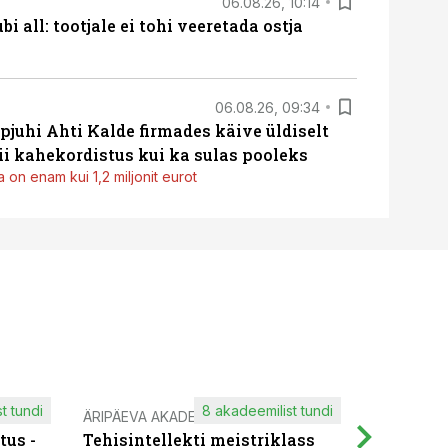
06.08.26, 10:14
i all: tootjale ei tohi veeretada ostja
06.08.26, 09:34
pjuhi Ahti Kalde firmades käive üldiselt
i kahekordistus kui ka sulas pooleks
 on enam kui 1,2 miljonit eurot
t tundi
8 akadeemilist tundi
ÄRIPÄEVA AKADEEMIA
IT KOOLIT
tus -
Tehisintellekti meistriklass
Muutuste