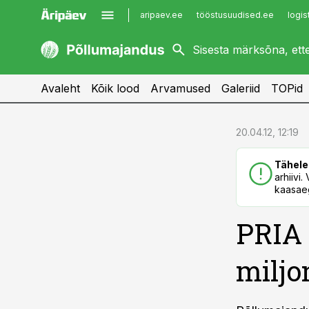
aripaev.ee
tööstusuudised.ee
logis
kaubandus.ee
imelineajalugu.ee
kinnisvarauudised.ee
imelineteadus.ee
Avaleht
Kõik lood
Arvamused
Galeriid
TOPid
cebook
cebook
20.04.12, 12:19
Twitter)
Twitter)
Tähele
kedIn
kedIn
arhiivi
kaasaeg
ail
ail
PRIA 
k
k
miljo