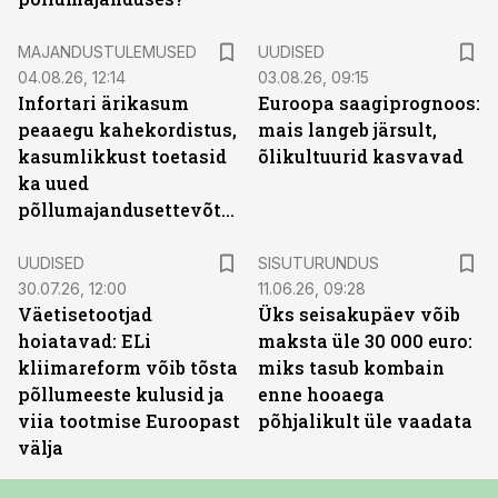
MAJANDUSTULEMUSED
UUDISED
04.08.26, 12:14
03.08.26, 09:15
Infortari ärikasum
Euroopa saagiprognoos:
peaaegu kahekordistus,
mais langeb järsult,
kasumlikkust toetasid
õlikultuurid kasvavad
ka uued
põllumajandusettevõtted
ST
UUDISED
SISUTURUNDUS
30.07.26, 12:00
11.06.26, 09:28
Väetisetootjad
Üks seisakupäev võib
hoiatavad: ELi
maksta üle 30 000 euro:
kliimareform võib tõsta
miks tasub kombain
põllumeeste kulusid ja
enne hooaega
viia tootmise Euroopast
põhjalikult üle vaadata
välja