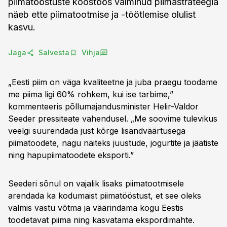
piimatööstuste koostöös valminud piimastrateegia
näeb ette piimatootmise ja -töötlemise olulist
kasvu.
Jaga
Salvesta
Vihja
„Eesti piim on väga kvaliteetne ja juba praegu toodame
me piima ligi 60% rohkem, kui ise tarbime,”
kommenteeris põllumajandusminister Helir-Valdor
Seeder pressiteate vahendusel. „Me soovime tulevikus
veelgi suurendada just kõrge lisandväärtusega
piimatoodete, nagu näiteks juustude, jogurtite ja jäätiste
ning hapupiimatoodete eksporti.”
Seederi sõnul on vajalik lisaks piimatootmisele
arendada ka kodumaist piimatööstust, et see oleks
valmis vastu võtma ja väärindama kogu Eestis
toodetavat piima ning kasvatama ekspordimahte.