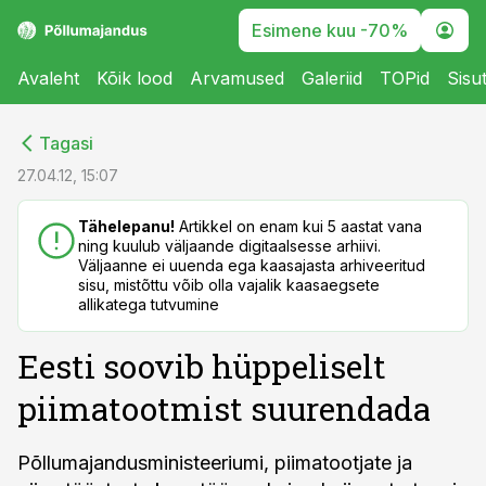
Esimene kuu -70%
Avaleht
Kõik lood
Arvamused
Galeriid
TOPid
Sisu
cebook
cebook
Tagasi
Twitter)
Twitter)
27.04.12, 15:07
kedIn
kedIn
Tähelepanu!
Artikkel on enam kui 5 aastat vana
ning kuulub väljaande digitaalsesse arhiivi.
ail
ail
Väljaanne ei uuenda ega kaasajasta arhiveeritud
sisu, mistõttu võib olla vajalik kaasaegsete
k
k
allikatega tutvumine
Eesti soovib hüppeliselt
piimatootmist suurendada
Põllumajandusministeeriumi, piimatootjate ja