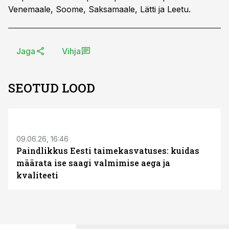
Venemaale, Soome, Saksamaale, Lätti ja Leetu.
Jaga
Vihja
SEOTUD LOOD
ST
09.06.26, 16:46
Paindlikkus Eesti taimekasvatuses: kuidas
määrata ise saagi valmimise aega ja
kvaliteeti