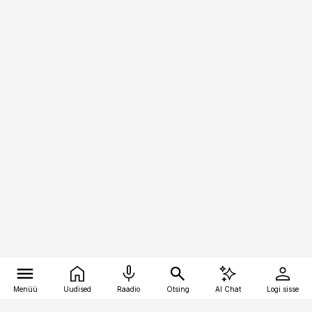
Menüü
Uudised
Raadio
Otsing
AI Chat
Logi sisse