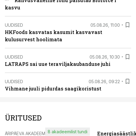
Rahvusvaheline fond paisutab Bioforce’i
kasvu
UUDISED
05.08.26, 11:00
HKFoods kasvatas kasumit kasvavast
kulusurvest hoolimata
UUDISED
05.08.26, 10:30
LATRAPS sai uue teraviljakaubanduse juhi
UUDISED
05.08.26, 09:22
Vihmane juuli pidurdas saagikoristust
ÜRITUSED
8 akadeemilist tundi
Energiasäästli
ÄRIPÄEVA AKADEEMIA