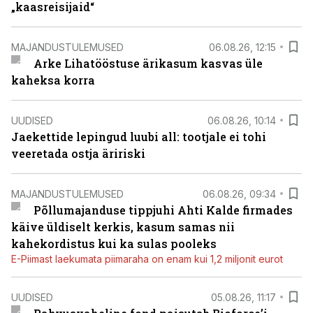
„kaasreisijaid“
MAJANDUSTULEMUSED
06.08.26, 12:15
Arke Lihatööstuse ärikasum kasvas üle
kaheksa korra
UUDISED
06.08.26, 10:14
Jaekettide lepingud luubi all: tootjale ei tohi
veeretada ostja äririski
MAJANDUSTULEMUSED
06.08.26, 09:34
Põllumajanduse tippjuhi Ahti Kalde firmades
käive üldiselt kerkis, kasum samas nii
kahekordistus kui ka sulas pooleks
E-Piimast laekumata piimaraha on enam kui 1,2 miljonit eurot
UUDISED
05.08.26, 11:17