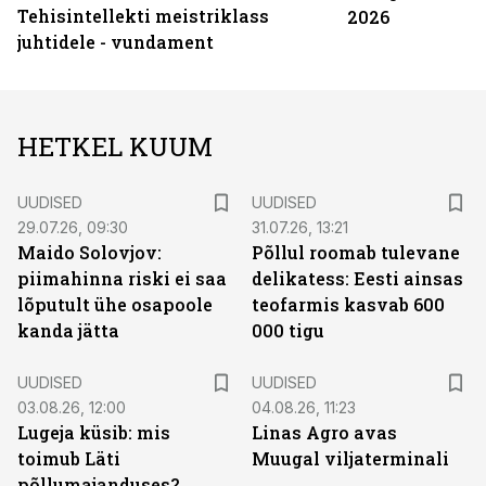
Tehisintellekti meistriklass
2026
juhtidele - vundament
HETKEL KUUM
UUDISED
UUDISED
29.07.26, 09:30
31.07.26, 13:21
Maido Solovjov:
Põllul roomab tulevane
piimahinna riski ei saa
delikatess: Eesti ainsas
lõputult ühe osapoole
teofarmis kasvab 600
kanda jätta
000 tigu
UUDISED
UUDISED
03.08.26, 12:00
04.08.26, 11:23
Lugeja küsib: mis
Linas Agro avas
toimub Läti
Muugal viljaterminali
põllumajanduses?