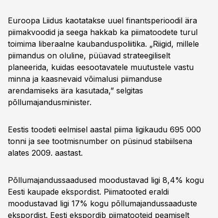
Euroopa Liidus kaotatakse uuel finantsperioodil ära
piimakvoodid ja seega hakkab ka piimatoodete turul
toimima liberaalne kaubanduspoliitika. „Riigid, millele
piimandus on oluline, püüavad strateegiliselt
planeerida, kuidas eesootavatele muutustele vastu
minna ja kaasnevaid võimalusi piimanduse
arendamiseks ära kasutada,” selgitas
põllumajandusminister.
Eestis toodeti eelmisel aastal piima ligikaudu 695 000
tonni ja see tootmisnumber on püsinud stabiilsena
alates 2009. aastast.
Põllumajandussaadused moodustavad ligi 8,4% kogu
Eesti kaupade ekspordist. Piimatooted eraldi
moodustavad ligi 17% kogu põllumajandussaaduste
ekspordist. Eesti ekspordib piimatooteid peamiselt