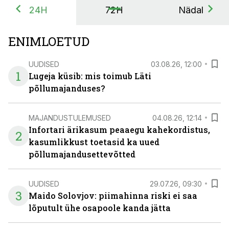
24H
72H
Nädal
ENIMLOETUD
UUDISED
03.08.26, 12:00
1
Lugeja küsib: mis toimub Läti
põllumajanduses?
MAJANDUSTULEMUSED
04.08.26, 12:14
Infortari ärikasum peaaegu kahekordistus,
2
kasumlikkust toetasid ka uued
põllumajandusettevõtted
UUDISED
29.07.26, 09:30
3
Maido Solovjov: piimahinna riski ei saa
lõputult ühe osapoole kanda jätta