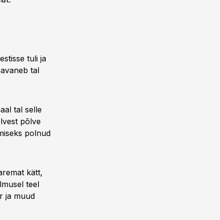
tisse tuli ja
 avaneb tal
al tal selle
lvest põlve
tmiseks polnud
aremat kätt,
lmusel teel
or ja muud