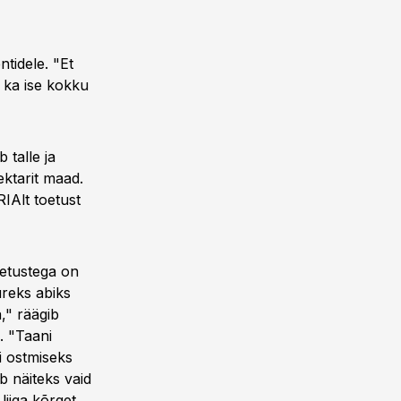
tidele. "Et
 ka ise kokku
 talle ja
ktarit maad.
IAlt toetust
oetustega on
ureks abiks
," räägib
. "Taani
i ostmiseks
ub näiteks vaid
liiga kõrget