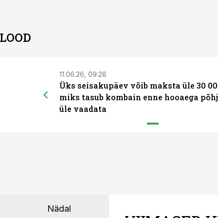
 LOOD
11.06.26, 09:28
Üks seisakupäev võib maksta üle 30 00
miks tasub kombain enne hooaega põhj
üle vaadata
Nädal