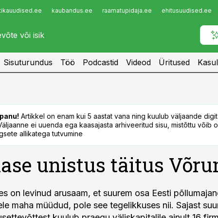
tikauudised.ee
kaubandus.ee
raamatupidaja.ee
ehitusuudised.ee
Infopank
Radar
Sisuturundus
Töö
Podcastid
Videod
Üritused
Kasul
panu!
Artikkel on enam kui 5 aastat vana ning kuulub väljaande digi
. Väljaanne ei uuenda ega kaasajasta arhiveeritud sisu, mistõttu võib ol
sete allikatega tutvumine
ase unistus täitus Võr
es on levinud arusaam, et suurem osa Eesti põllumaja
ele maha müüdud, pole see tegelikkuses nii. Sajast su
ettevõttest kuulub praegu väliskapitalile ainult 16 firm