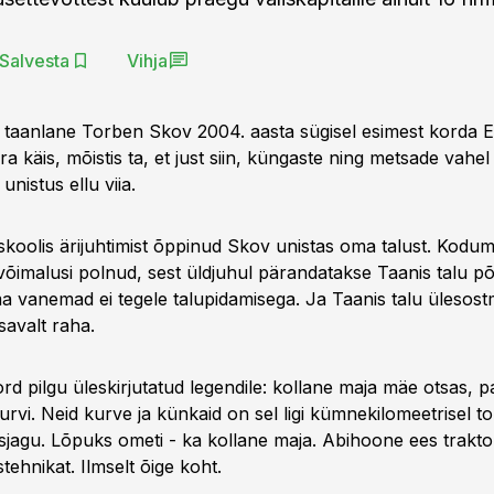
Salvesta
Vihja
 taanlane Torben Skov 2004. aasta sügisel esimest korda Ees
ra käis, mõistis ta, et just siin, küngaste ning metsade vahel
nistus ellu viia.
koolis ärijuhtimist õppinud Skov unistas oma talust. Koduma
võimalusi polnud, sest üldjuhul pärandatakse Taanis talu põ
ma vanemad ei tegele talupidamisega. Ja Taanis talu ülesos
savalt raha.
rd pilgu üleskirjutatud legendile: kollane maja mäe otsas, p
rvi. Neid kurve ja künkaid on sel ligi kümnekilomeetrisel to
sjagu. Lõpuks ometi - ka kollane maja. Abihoone ees trakt
ehnikat. Ilmselt õige koht.