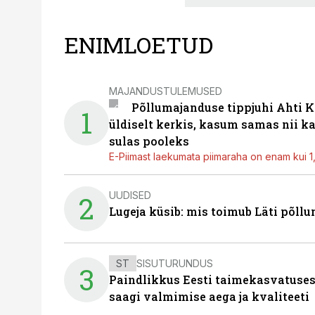
ENIMLOETUD
MAJANDUSTULEMUSED
Põllumajanduse tippjuhi Ahti K
1
üldiselt kerkis, kasum samas nii k
sulas pooleks
E-Piimast laekumata piimaraha on enam kui 1,2
UUDISED
2
Lugeja küsib: mis toimub Läti põll
ST
SISUTURUNDUS
3
Paindlikkus Eesti taimekasvatuses
saagi valmimise aega ja kvaliteeti