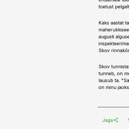
toetust pelgal
Kaks aastat 
maherukkisee
augusti algus
inspekteerima
Skov rinnakõrg
Skov tunnistab
tunneb, on me
lausub ta. "S
on minu jaoks 
Jaga