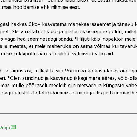
t maa hooldamise ehk niitmise eest.
tagasi hakkas Skov kasvatama mahekaeraseemet ja tänavu 
met. Skov näitab uhkusega maherukkiseemne põldu, millel
es väga hea seemnesaagi saada. "Hiljuti käis inspektor mei
s ja imestas, et meie maherukis on sama võimas kui tavaruk
use rukkipõllu ääres ja silitab valmivaid viljapäid.
, et ainus asi, millest ta siin Võrumaa kolkas elades aeg-aj
ri. "Olen sündinud ja kasvanud ikkagi mere ääres, võib-oll
amas mulle pööraselt meeldib siin metsade ja küngaste vahe
nagu elustiil. Ja talupidamine on minu jaoks justkui meeldiv
Vihja