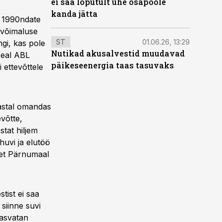
ei saa lõputult ühe osapoole
kanda jätta
d 1990ndate
 võimaluse
ST
01.06.26, 13:29
ngi, kas pole
Nutikad akusalvestid muudavad
 seal ABL
päikeseenergia taas tasuvaks
 ettevõttele
aastal omandas
evõtte,
tat hiljem
huvi ja elutöö
 et Pärnumaal
tist ei saa
 siinne suvi
Kasvatan