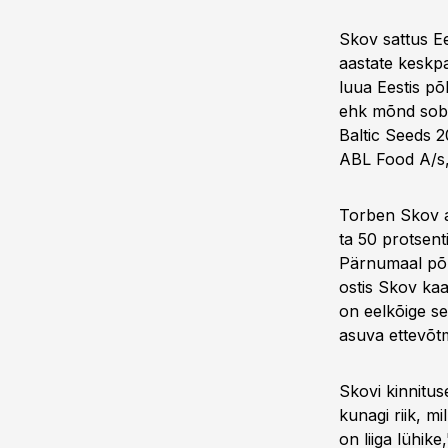
Skov sattus Ee
aastate keskpa
luua Eestis põ
ehk mõnd sobiv
Baltic Seeds 2
ABL Food A/s,
Torben Skov a
ta 50 protsenti
Pärnumaal põl
ostis Skov kaa
on eelkõige se
asuva ettevõtm
Skovi kinnitus
kunagi riik, m
on liiga lühik