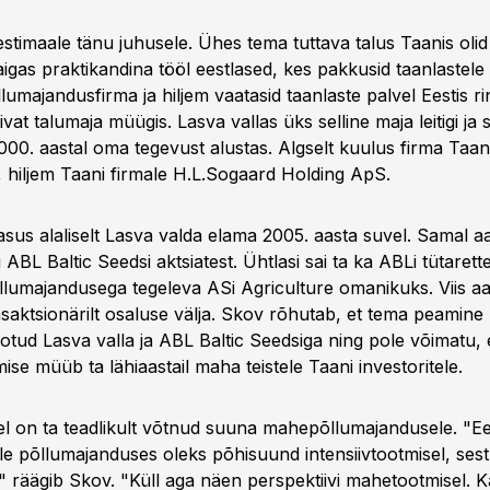
stimaale tänu juhusele. Ühes tema tuttava talus Taanis oli
igas praktikandina tööl eestlased, kes pakkusid taanlastele
llumajandusfirma ja hiljem vaatasid taanlaste palvel Eestis ri
at talumaja müügis. Lasva vallas üks selline maja leitigi ja
000. aastal oma tegevust alustas. Algselt kuulus firma Taani
 hiljem Taani firmale H.L.Sogaard Holding ApS.
sus alaliselt Lasva valda elama 2005. aasta suvel. Samal 
 ABL Baltic Seedsi aktsiatest. Ühtlasi sai ta ka ABLi tütarett
lumajandusega tegeleva ASi Agriculture omanikuks. Viis aas
saktsionärilt osaluse välja. Skov rõhutab, et tema peamine 
otud Lasva valla ja ABL Baltic Seedsiga ning pole võimatu,
ise müüb ta lähiaastail maha teistele Taani investoritele.
el on ta teadlikult võtnud suuna mahepõllumajandusele. "Ees
ille põllumajanduses oleks põhisuund intensiivtootmisel, sest
e," räägib Skov. "Küll aga näen perspektiivi mahetootmisel. 