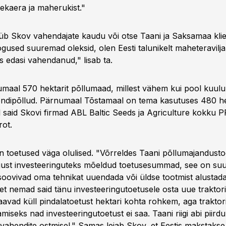
ekaera ja maherukist."
 Skov vahendajate kaudu või otse Taani ja Saksamaa klien
used suuremad oleksid, olen Eesti talunikelt maheteravilja
is edasi vahendanud," lisab ta.
maal 570 hektarit põllumaad, millest vähem kui pool kuulub
endipõllud. Pärnumaal Tõstamaal on tema kasutuses 480 he
l said Skovi firmad ABL Baltic Seeds ja Agriculture kokku PR
rot.
n toetused väga olulised. "Võrreldes Taani põllumajandust
s just investeeringuteks mõeldud toetusesummad, see on su
soovivad oma tehnikat uuendada või üldse tootmist alustada
 et nemad said tänu investeeringutoetusele osta uue traktori
avad küll pindalatoetust hektari kohta rohkem, aga traktor
amiseks nad investeeringutoetust ei saa. Taani riigi abi piird
vahendite ostmisel." Samas leiab Skov, et Eestis makstakse 