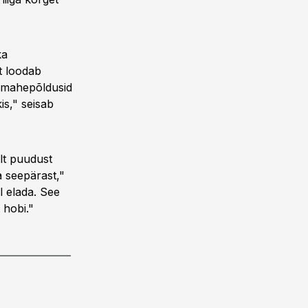
ka
t loodab
e mahepõldusid
is," seisab
alt puudust
a seepärast,"
l elada. See
 hobi."