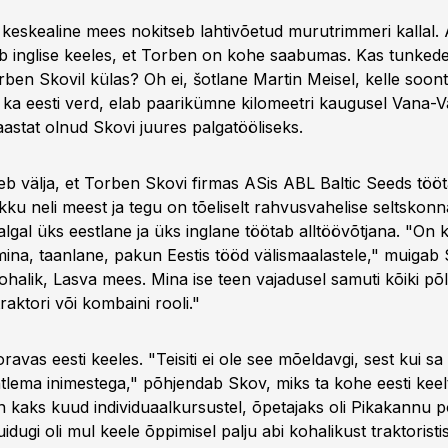
 keskealine mees nokitseb lahtivõetud murutrimmeri kallal.
leb inglise keeles, et Torben on kohe saabumas. Kas tunke
rben Skovil külas? Oh ei, šotlane Martin Meisel, kelle soon
e ka eesti verd, elab paarikümne kilomeetri kaugusel Vana-Va
astat olnud Skovi juures palgatööliseks.
uleb välja, et Torben Skovi firmas ASis ABL Baltic Seeds töö
u neli meest ja tegu on tõeliselt rahvusvahelise seltskonna
algal üks eestlane ja üks inglane töötab alltöövõtjana. "On
t mina, taanlane, pakun Eestis tööd välismaalastele," muigab
kohalik, Lasva mees. Mina ise teen vajadusel samuti kõiki põll
raktori või kombaini rooli."
avas eesti keeles. "Teisiti ei ole see mõeldavgi, sest kui sa s
tlema inimestega," põhjendab Skov, miks ta kohe eesti kee
n kaks kuud individuaalkursustel, õpetajaks oli Pikakannu p
idugi oli mul keele õppimisel palju abi kohalikust traktoristi