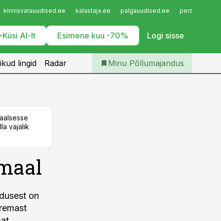
Iseteenindus
kinnisvarauudised.ee
kalastaja.ee
palgauudised.ee
personaliuudi
Telli Põllumajandus
Küsi AI-lt
Esimene kuu -70%
Logi sisse
ikud lingid
Radar
Minu Põllumajandus
taalsesse
la vajalik
umaal
ndusest on
uremast
at.