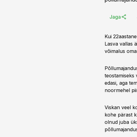
Jaga
Kui 22aastane
Lasva vallas ä
võimalus oma u
Põllumajandus
teostamiseks 
edasi, aga te
noormehel pii
Viskan veel ko
kohe pärast ku
olnud juba ük
põllumajandust