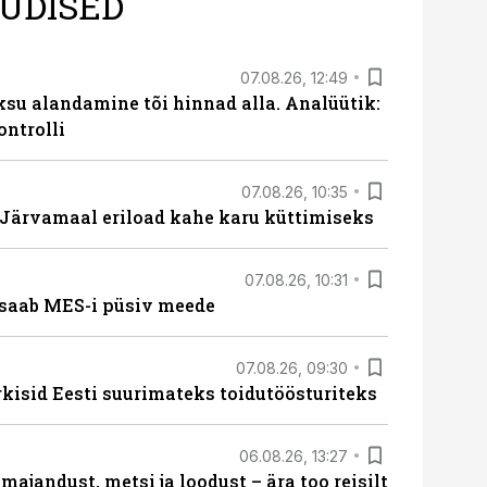
UDISED
07.08.26, 12:49
ksu alandamine tõi hinnad alla. Analüütik:
ontrolli
07.08.26, 10:35
ärvamaal eriload kahe karu küttimiseks
07.08.26, 10:31
saab MES-i püsiv meede
07.08.26, 09:30
rkisid Eesti suurimateks toidutöösturiteks
06.08.26, 13:27
majandust, metsi ja loodust – ära too reisilt