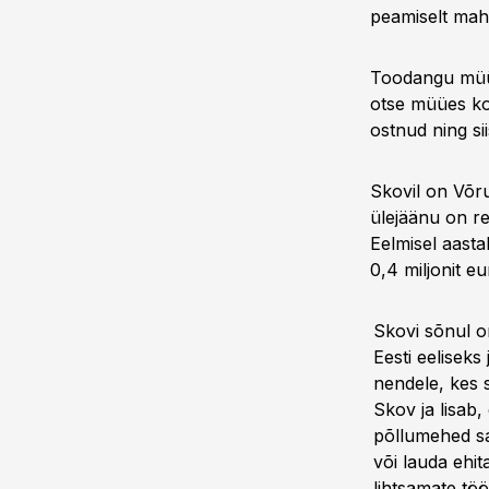
peamiselt mah
Toodangu müüb
otse müües kog
ostnud ning si
Skovil on Võru
ülejäänu on r
Eelmisel aasta
0,4 miljonit eu
Skovi sõnul o
Eesti eelisek
nendele, kes 
Skov ja lisab,
põllumehed sa
või lauda ehit
lihtsamate töö