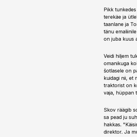
Pikk tunkedes
terekäe ja üt
taanlane ja To
tänu emaliinil
on juba kuus a
Veidi hiljem t
omanikuga kokk
šotlasele on p
kuidagi nii, e
traktorist on 
vaja, hüppan t
Skov räägib sor
sa pead ju suh
hakkas. "Käisi
direktor. Ja mu