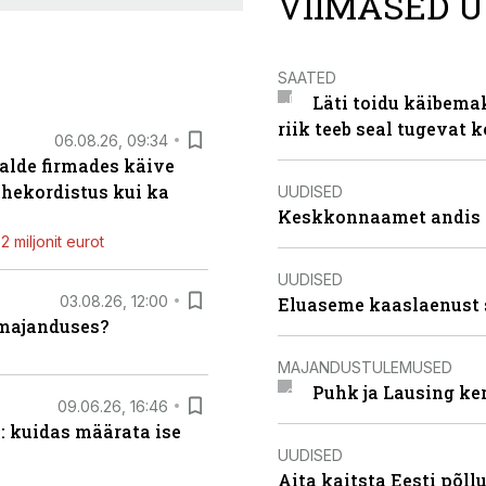
VIIMASED U
SAATED
Läti toidu käibema
riik teeb seal tugevat k
06.08.26, 09:34
alde firmades käive
ahekordistus kui ka
UUDISED
Keskkonnaamet andis J
 miljonit eurot
UUDISED
03.08.26, 12:00
Eluaseme kaaslaenust 
umajanduses?
MAJANDUSTULEMUSED
Puhk ja Lausing ke
09.06.26, 16:46
: kuidas määrata ise
UUDISED
Aita kaitsta Eesti põllu