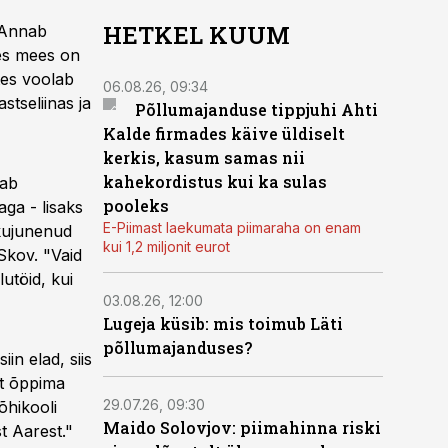
HETKEL KUUM
 Annab
des mees on
tes voolab
06.08.26, 09:34
stseliinas ja
Põllumajanduse tippjuhi Ahti
Kalde firmades käive üldiselt
kerkis, kasum samas nii
kahekordistus kui ka sulas
tab
pooleks
ga - lisaks
E-Piimast laekumata piimaraha on enam
 kujunenud
kui 1,2 miljonit eurot
 Skov. "Vaid
utöid, kui
03.08.26, 12:00
Lugeja küsib: mis toimub Läti
põllumajanduses?
iin elad, siis
lt õppima
29.07.26, 09:30
õhikooli
Maido Solovjov: piimahinna riski
st Aarest."