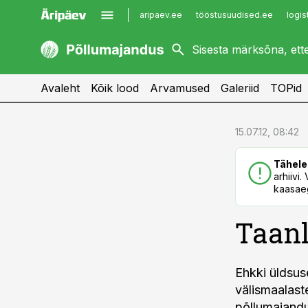
aripaev.ee
tööstusuudised.ee
logis
kaubandus.ee
imelineajalugu.ee
kinnisvarauudised.ee
imelineteadus.ee
Avaleht
Kõik lood
Arvamused
Galeriid
TOPid
cebook
cebook
15.07.12, 08:42
Twitter)
Twitter)
Tähele
kedIn
kedIn
arhiivi
kaasaeg
ail
ail
Taanl
k
k
Ehkki üldsus
välismaalast
põllumajandus