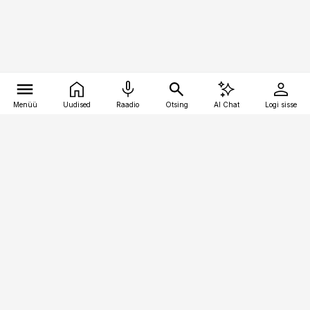
Menüü
Uudised
Raadio
Otsing
AI Chat
Logi sisse
Vana-Lõuna 39/1, 19094 Tallinn
(+372) 667 0111
pollumajandus@pollumajandus.ee
Telli
Reklaam
Firmast
Sisu kasutamisõigused
Ajakirjaniku