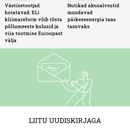
Väetisetootjad
Nutikad akusalvestid
hoiatavad: ELi
muudavad
kliimareform võib tõsta
päikeseenergia taas
põllumeeste kulusid ja
tasuvaks
viia tootmise Euroopast
välja
LIITU UUDISKIRJAGA