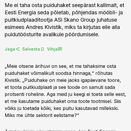
Me ei taha osta puiduhaket seepärast kallimalt, et
Eesti Energia seda põletab, põhjendas mööbli- ja
puitkiudplaaditootja ASi Skano Group juhatuse
esimees Andres Kivistik, miks ta kirjutas eile alla
puidutöösturite avalikule pöördumisele.
Jaga
Salvesta
Vihja
„Meie otsene ärihuvi on see, et me tahaksime osta
puiduhaket võimalikult soodsa hinnaga,“ rõhutas
Kivistik. „Puiduhake on meie jaoks igapäevane toore,
et toota puitkiudplaati ja see toode on samuti sada
protsenti roheline. Aga meid ju keegi ei toeta selle eest,
et me kasutame puiduhaket oma toote tootmisel. Siis
võiks ju toetada kõiki, kes puitu kasutavad millekski.
Miks me ühte sektorit eelistame?“