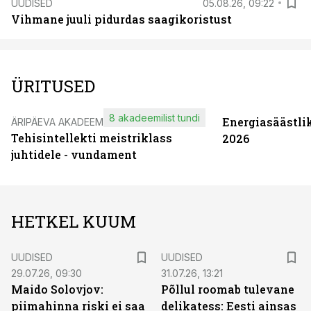
UUDISED
05.08.26, 09:22
Vihmane juuli pidurdas saagikoristust
ÜRITUSED
8 akadeemilist tundi
Energiasäästli
ÄRIPÄEVA AKADEEMIA
Tehisintellekti meistriklass
2026
juhtidele - vundament
HETKEL KUUM
UUDISED
UUDISED
29.07.26, 09:30
31.07.26, 13:21
Maido Solovjov:
Põllul roomab tulevane
piimahinna riski ei saa
delikatess: Eesti ainsas