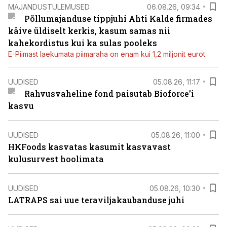
MAJANDUSTULEMUSED
06.08.26, 09:34
Põllumajanduse tippjuhi Ahti Kalde firmades
käive üldiselt kerkis, kasum samas nii
kahekordistus kui ka sulas pooleks
E-Piimast laekumata piimaraha on enam kui 1,2 miljonit eurot
UUDISED
05.08.26, 11:17
Rahvusvaheline fond paisutab Bioforce’i
kasvu
UUDISED
05.08.26, 11:00
HKFoods kasvatas kasumit kasvavast
kulusurvest hoolimata
UUDISED
05.08.26, 10:30
LATRAPS sai uue teraviljakaubanduse juhi