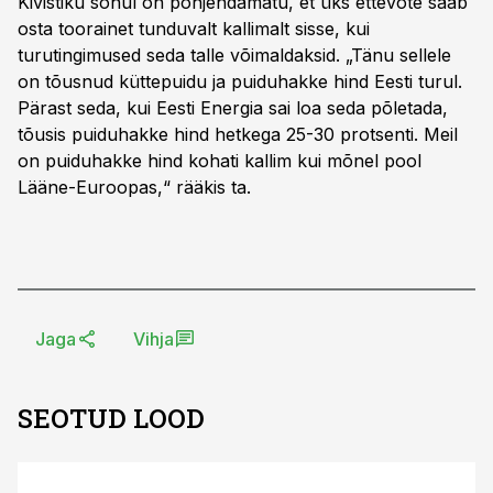
Kivistiku sõnul on põhjendamatu, et üks ettevõte saab
osta toorainet tunduvalt kallimalt sisse, kui
turutingimused seda talle võimaldaksid. „Tänu sellele
on tõusnud küttepuidu ja puiduhakke hind Eesti turul.
Pärast seda, kui Eesti Energia sai loa seda põletada,
tõusis puiduhakke hind hetkega 25-30 protsenti. Meil
on puiduhakke hind kohati kallim kui mõnel pool
Lääne-Euroopas,“ rääkis ta.
Jaga
Vihja
SEOTUD LOOD
ST