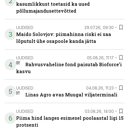
2
kasumlikkust toetasid ka uued
põllumajandusettevõtted
UUDISED
29.07.26, 09:30
3
Maido Solovjov: piimahinna riski ei saa
lõputult ühe osapoole kanda jätta
UUDISED
05.08.26, 11:17
4
Rahvusvaheline fond paisutab Bioforce’i
kasvu
UUDISED
04.08.26, 11:23
5
Linas Agro avas Muugal viljaterminali
UUDISED
03.08.26, 14:00
6
Piima hind langes esimesel poolaastal ligi 15
protsenti