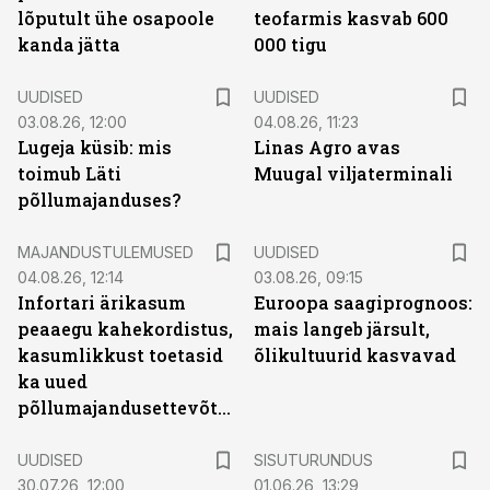
lõputult ühe osapoole
teofarmis kasvab 600
kanda jätta
000 tigu
UUDISED
UUDISED
03.08.26, 12:00
04.08.26, 11:23
Lugeja küsib: mis
Linas Agro avas
toimub Läti
Muugal viljaterminali
põllumajanduses?
MAJANDUSTULEMUSED
UUDISED
04.08.26, 12:14
03.08.26, 09:15
Infortari ärikasum
Euroopa saagiprognoos:
peaaegu kahekordistus,
mais langeb järsult,
kasumlikkust toetasid
õlikultuurid kasvavad
ka uued
põllumajandusettevõtted
ST
UUDISED
SISUTURUNDUS
30.07.26, 12:00
01.06.26, 13:29