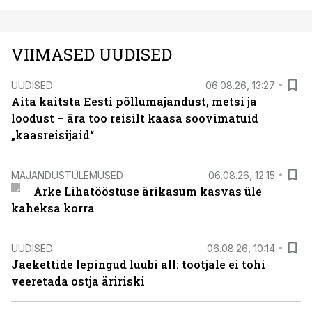
VIIMASED UUDISED
UUDISED
06.08.26, 13:27
Aita kaitsta Eesti põllumajandust, metsi ja
loodust – ära too reisilt kaasa soovimatuid
„kaasreisijaid“
MAJANDUSTULEMUSED
06.08.26, 12:15
Arke Lihatööstuse ärikasum kasvas üle
kaheksa korra
UUDISED
06.08.26, 10:14
Jaekettide lepingud luubi all: tootjale ei tohi
veeretada ostja äririski