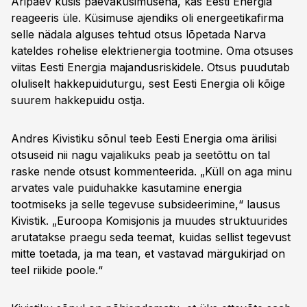
Äripäev küsis päevaküsimusena, kas Eesti Energia
reageeris üle. Küsimuse ajendiks oli energeetikafirma
selle nädala alguses tehtud otsus lõpetada Narva
kateldes rohelise elektrienergia tootmine. Oma otsuses
viitas Eesti Energia majandusriskidele. Otsus puudutab
oluliselt hakkepuiduturgu, sest Eesti Energia oli kõige
suurem hakkepuidu ostja.
Andres Kivistiku sõnul teeb Eesti Energia oma ärilisi
otsuseid nii nagu vajalikuks peab ja seetõttu on tal
raske nende otsust kommenteerida. „Küll on aga minu
arvates vale puiduhakke kasutamine energia
tootmiseks ja selle tegevuse subsideerimine,“ lausus
Kivistik. „Euroopa Komisjonis ja muudes struktuurides
arutatakse praegu seda teemat, kuidas sellist tegevust
mitte toetada, ja ma tean, et vastavad märgukirjad on
teel riikide poole.“