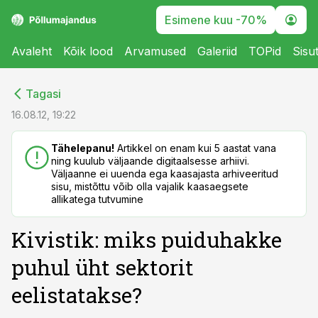
Esimene kuu -70%
Avaleht
Kõik lood
Arvamused
Galeriid
TOPid
Sisu
cebook
cebook
Tagasi
Twitter)
Twitter)
16.08.12, 19:22
kedIn
kedIn
Tähelepanu!
Artikkel on enam kui 5 aastat vana
ning kuulub väljaande digitaalsesse arhiivi.
ail
ail
Väljaanne ei uuenda ega kaasajasta arhiveeritud
sisu, mistõttu võib olla vajalik kaasaegsete
k
k
allikatega tutvumine
Kivistik: miks puiduhakke
puhul üht sektorit
eelistatakse?