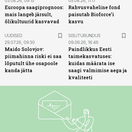
03.08.26, 09:15
05.08.26, 11:17
Euroopa saagiprognoos:
Rahvusvaheline fond
mais langeb järsult,
paisutab Bioforce’i
õlikultuurid kasvavad
kasvu
ST
UUDISED
SISUTURUNDUS
29.07.26, 09:30
09.06.26, 16:46
Maido Solovjov:
Paindlikkus Eesti
piimahinna riski ei saa
taimekasvatuses:
lõputult ühe osapoole
kuidas määrata ise
kanda jätta
saagi valmimise aega ja
kvaliteeti