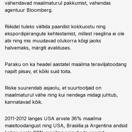
vähendavad maailmaturul pakkumist, vahendas
agentuur Bloomberg.
Riikidel tuleks vältida paanilist kokkuostu ning
ekspordipiirangute kehtestamist, millest reeglina ei ole
abi ning mis muudavad olukorra kõigi jaoks
halvemaks, märgiti avalduses.
Paraku on ka headel aastatel maailma teraviljatoodang
napilt piisav, et kõiki suid toita.
Riske suurendab asjaolu, et suurtootjaid on
maailmaturul vähe ning kui nendega midagi juhtub,
kannatavad kõik.
2011-2012 langes USA arvele 36% maailma
maisitoodangust ning USA, Brasiilia ja Argentina andsid