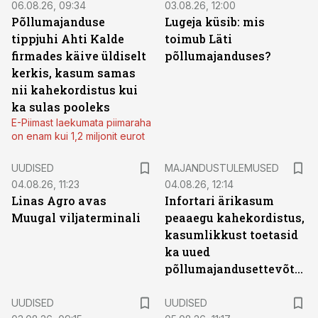
06.08.26, 09:34
03.08.26, 12:00
Põllumajanduse
Lugeja küsib: mis
tippjuhi Ahti Kalde
toimub Läti
firmades käive üldiselt
põllumajanduses?
kerkis, kasum samas
nii kahekordistus kui
ka sulas pooleks
E-Piimast laekumata piimaraha
on enam kui 1,2 miljonit eurot
UUDISED
MAJANDUSTULEMUSED
04.08.26, 11:23
04.08.26, 12:14
Linas Agro avas
Infortari ärikasum
Muugal viljaterminali
peaaegu kahekordistus,
kasumlikkust toetasid
ka uued
põllumajandusettevõtted
UUDISED
UUDISED