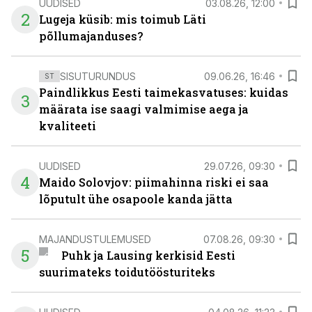
UUDISED
03.08.26, 12:00
2
Lugeja küsib: mis toimub Läti
põllumajanduses?
SISUTURUNDUS
09.06.26, 16:46
ST
Paindlikkus Eesti taimekasvatuses: kuidas
3
määrata ise saagi valmimise aega ja
kvaliteeti
UUDISED
29.07.26, 09:30
4
Maido Solovjov: piimahinna riski ei saa
lõputult ühe osapoole kanda jätta
MAJANDUSTULEMUSED
07.08.26, 09:30
5
Puhk ja Lausing kerkisid Eesti
suurimateks toidutöösturiteks