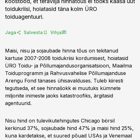
koostööd, et teravilja hinnatõus ei tooks kaasa uut
toidukriisi, hoiatasid täna kolm ÜRO
toiduagentuuri.
Jaga
Salvesta
Vihja
Maisi, nisu ja sojaubade hinna tõus on tekitanud
kartuse 2007-2008 toidukriisi kordumisest, hoiatasid
ÜRO Toidu- ja Põllumajandusorganisatsioon, Maailma
Toiduprogramm ja Rahvusvahelise Põllumajanduse
Arengu Fond tänases ühisavalduses. Tuleb kiiresti
tegutseda, et see hinnašokk ei muutuks kümnete
miljonite inimeste jaoks katastroofiks, ärgitasid
agentuurid.
Nisu hind on tulevikutehingutes Chicago börsil
kerkinud 37%, sojaubade hind 47% ja maisi hind 25%,
kuna kardetakse, et suured põuad USAs ja Venemaal