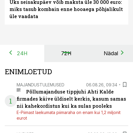
Üks seisakupäev võib maksta üle 30 000 euro:
miks tasub kombain enne hooaega põhjalikult
üle vaadata
24H
72H
Nädal
ENIMLOETUD
MAJANDUSTULEMUSED
06.08.26, 09:34
Põllumajanduse tippjuhi Ahti Kalde
firmades käive üldiselt kerkis, kasum samas
1
nii kahekordistus kui ka sulas pooleks
E-Piimast laekumata piimaraha on enam kui 1,2 miljonit
eurot