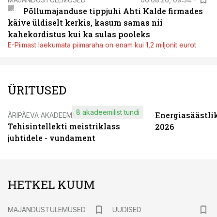
Põllumajanduse tippjuhi Ahti Kalde firmades
käive üldiselt kerkis, kasum samas nii
kahekordistus kui ka sulas pooleks
E-Piimast laekumata piimaraha on enam kui 1,2 miljonit eurot
ÜRITUSED
8 akadeemilist tundi
Energiasäästli
ÄRIPÄEVA AKADEEMIA
Tehisintellekti meistriklass
2026
juhtidele - vundament
HETKEL KUUM
MAJANDUSTULEMUSED
UUDISED