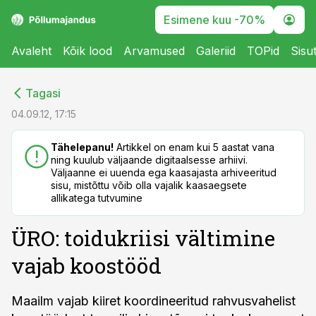
Esimene kuu -70%
Avaleht
Kõik lood
Arvamused
Galeriid
TOPid
Sisu
cebook
cebook
Tagasi
Twitter)
Twitter)
04.09.12, 17:15
kedIn
kedIn
Tähelepanu!
Artikkel on enam kui 5 aastat vana
ning kuulub väljaande digitaalsesse arhiivi.
ail
ail
Väljaanne ei uuenda ega kaasajasta arhiveeritud
sisu, mistõttu võib olla vajalik kaasaegsete
k
k
allikatega tutvumine
ÜRO: toidukriisi vältimine
vajab koostööd
Maailm vajab kiiret koordineeritud rahvusvahelist