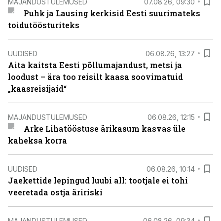
MAJANDUSTULEMUSED
07.08.26, 09:30
Puhk ja Lausing kerkisid Eesti suurimateks
toidutöösturiteks
UUDISED
06.08.26, 13:27
Aita kaitsta Eesti põllumajandust, metsi ja
loodust – ära too reisilt kaasa soovimatuid
„kaasreisijaid“
MAJANDUSTULEMUSED
06.08.26, 12:15
Arke Lihatööstuse ärikasum kasvas üle
kaheksa korra
UUDISED
06.08.26, 10:14
Jaekettide lepingud luubi all: tootjale ei tohi
veeretada ostja äririski
MAJANDUSTULEMUSED
06.08.26, 09:34