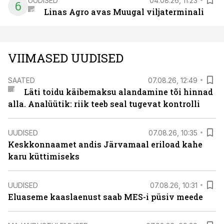
UUDISED
04.08.26, 11:23
6
Linas Agro avas Muugal viljaterminali
VIIMASED UUDISED
SAATED
07.08.26, 12:49
Läti toidu käibemaksu alandamine tõi hinnad
alla. Analüütik: riik teeb seal tugevat kontrolli
UUDISED
07.08.26, 10:35
Keskkonnaamet andis Järvamaal eriload kahe
karu küttimiseks
UUDISED
07.08.26, 10:31
Eluaseme kaaslaenust saab MES-i püsiv meede