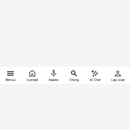
Menüü
Uudised
Raadio
Otsing
AI Chat
Logi sisse
Vana-Lõuna 39/1, 19094 Tallinn
(+372) 667 0111
pollumajandus@pollumajandus.ee