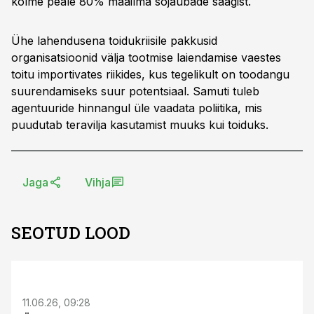
kolme peale 80% maailma sojaubade saagist.
Ühe lahendusena toidukriisile pakkusid
organisatsioonid välja tootmise laiendamise vaestes
toitu importivates riikides, kus tegelikult on toodangu
suurendamiseks suur potentsiaal. Samuti tuleb
agentuuride hinnangul üle vaadata poliitika, mis
puudutab teravilja kasutamist muuks kui toiduks.
Jaga
Vihja
SEOTUD LOOD
ST
11.06.26, 09:28