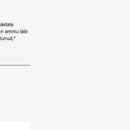
näidata
 on ammu läbi
tunud,"