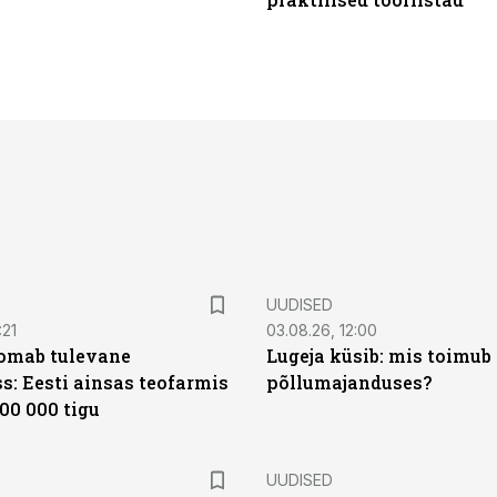
UUDISED
:21
03.08.26, 12:00
oomab tulevane
Lugeja küsib: mis toimub 
s: Eesti ainsas teofarmis
põllumajanduses?
00 000 tigu
UUDISED