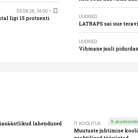
03.08.26, 14:00
UUDISED
al ligi 15 protsenti
LATRAPS sai uue teravi
UUDISED
Vihmane juuli pidurdas
8 akadeemilis
iasäästlikud lahendused
IT KOOLITUS
Muutuste juhtimise kooli
praktilised tööriistad