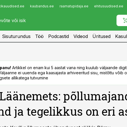
tikauudised.ee
kaubandus.ee
raamatupidaja.ee
ehitusuudised.ee
Infopank
Radar
Sisuturundus
Töö
Podcastid
Videod
Üritused
Kasul
panu!
Artikkel on enam kui 5 aastat vana ning kuulub väljaande digi
. Väljaanne ei uuenda ega kaasajasta arhiveeritud sisu, mistõttu võib ol
sete allikatega tutvumine
Läänemets: põllumajan
d ja tegelikkus on eri a