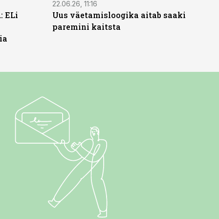
22.06.26, 11:16
: ELi
Uus väetamisloogika aitab saaki
paremini kaitsta
ia