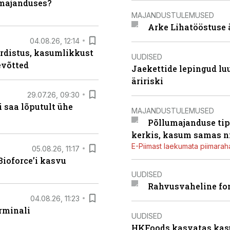
umajanduses?
MAJANDUSTULEMUSED
Arke Lihatööstuse 
04.08.26, 12:14
rdistus, kasumlikkust
UUDISED
evõtted
Jaekettide lepingud luub
äririski
29.07.26, 09:30
 saa lõputult ühe
MAJANDUSTULEMUSED
Põllumajanduse tip
kerkis, kasum samas ni
E-Piimast laekumata piimaraha
05.08.26, 11:17
ioforce’i kasvu
UUDISED
Rahvusvaheline fon
04.08.26, 11:23
rminali
UUDISED
HKFoods kasvatas kas