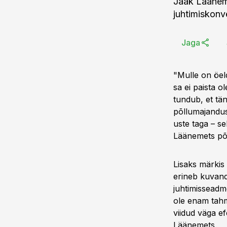
Jaak Lääneme
juhtimiskonv
Jaga
"Mulle on öel
sa ei paista o
tundub, et tän
põllumajandus
uste taga – se
Läänemets põ
Lisaks märkis 
erineb kuvandi
juhtimisseadm
ole enam tahm
viidud väga ef
Läänemets.