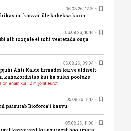
06.08.26, 12:15
ärikasum kasvas üle kaheksa korra
06.08.26, 10:14
i all: tootjale ei tohi veeretada ostja
06.08.26, 09:34
pjuhi Ahti Kalde firmades käive üldiselt
i kahekordistus kui ka sulas pooleks
 on enam kui 1,2 miljonit eurot
05.08.26, 11:17
d paisutab Bioforce’i kasvu
05.08.26, 11:00
umit kasvavast kulusurvest hoolimata