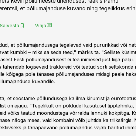
ts Kevili põllumeeste ühendusest rääkis Pärnu
erentsil, et põllumajanduse kuvand ning tegelikkus erin
Salvesta
Vihja
dud, et põllumajandusega tegelevad vaid pururikkad või nat
levat kumbki – miks sa seda teed," märkis ta. "Selliste küsim
asest Eesti põllumajandusest ei tea inimesed just liiga palju.
 tähendab logisevaid traktoreid või teatud sorti seltskond
lle kõigega pole tänases põllumajanduses midagi peale hakat
llumajanduse kuvandile.
ta, et seostame põllundusega ka ilma kirumist ja eurotoetus
st omajagu. "Tegelikult on põldudel kasutusel tipptehnika, 
eid võiks teatud mööndustega võrrelda lennuki kokpitiga. K
ase näoga mees, vaid kombaini võib juhtida ka triiksärgis.
ektiivseks ja tänapäevane põllumajandus vajab haritud inimes