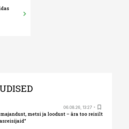
idas
UDISED
06.08.26, 13:27
majandust, metsi ja loodust – ära too reisilt
sreisijaid“