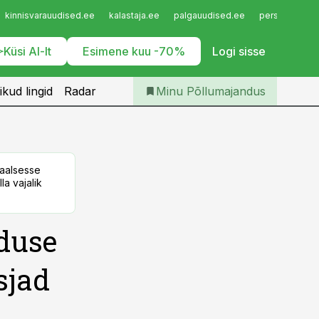
Iseteenindus
kinnisvarauudised.ee
kalastaja.ee
palgauudised.ee
personaliuudi
Telli Põllumajandus
Küsi AI-lt
Esimene kuu -70%
Logi sisse
ikud lingid
Radar
Minu Põllumajandus
taalsesse
la vajalik
duse
sjad