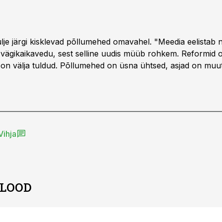
ulje järgi kisklevad põllumehed omavahel. "Meedia eelistab 
 vägikaikavedu, sest selline uudis müüb rohkem. Reformid
t on välja tuldud. Põllumehed on üsna ühtsed, asjad on muu
Vihja
 LOOD