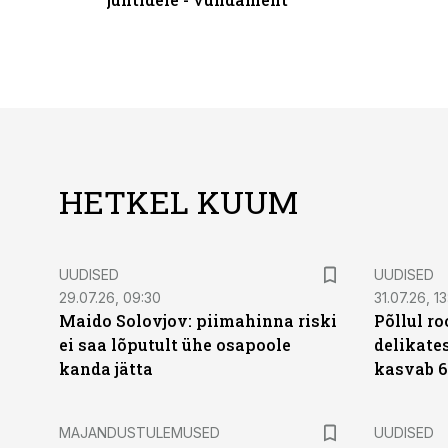
HETKEL KUUM
UUDISED
UUDISED
29.07.26, 09:30
31.07.26, 13
Maido Solovjov: piimahinna riski
Põllul r
ei saa lõputult ühe osapoole
delikates
kanda jätta
kasvab 6
MAJANDUSTULEMUSED
UUDISED