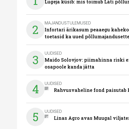
1
Lugeja küsib: mis toimub Läti põll
MAJANDUSTULEMUSED
2
Infortari ärikasum peaaegu kaheko
toetasid ka uued põllumajandusett
UUDISED
3
Maido Solovjov: piimahinna riski ei
osapoole kanda jätta
UUDISED
4
Rahvusvaheline fond paisutab B
UUDISED
5
Linas Agro avas Muugal viljate