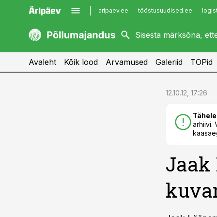
aripaev.ee
tööstusuudised.ee
logis
kaubandus.ee
imelineajalugu.ee
kinnisvarauudised.ee
imelineteadus.ee
Avaleht
Kõik lood
Arvamused
Galeriid
TOPid
cebook
cebook
12.10.12, 17:26
Twitter)
Twitter)
Tähele
kedIn
kedIn
arhiivi
kaasaeg
ail
ail
Jaak 
k
k
kuvan