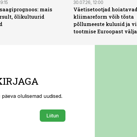
9:15
30.07.26, 12:00
saagiprognoos: mais
Väetisetootjad hoiatavad
rsult, õlikultuurid
kliimareform võib tõsta
d
põllumeeste kulusid ja vi
tootmise Euroopast välja
KIRJAGA
ti päeva olulisemad uudised.
Liitun