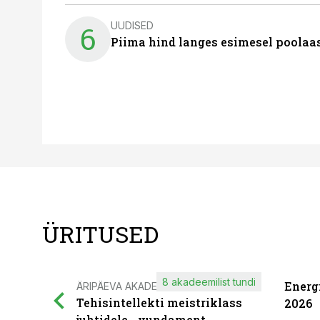
UUDISED
6
Piima hind langes esimesel poolaast
ÜRITUSED
8 akadeemilist tundi
Energ
ÄRIPÄEVA AKADEEMIA
Tehisintellekti meistriklass
2026
juhtidele - vundament