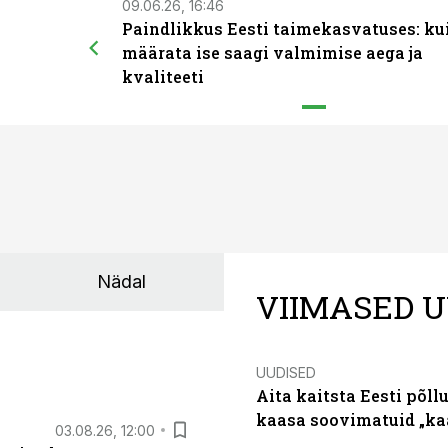
09.06.26, 16:46
Paindlikkus Eesti taimekasvatuses: ku
määrata ise saagi valmimise aega ja
kvaliteeti
Nädal
VIIMASED U
UUDISED
Aita kaitsta Eesti põllu
kaasa soovimatuid „kaa
03.08.26, 12:00