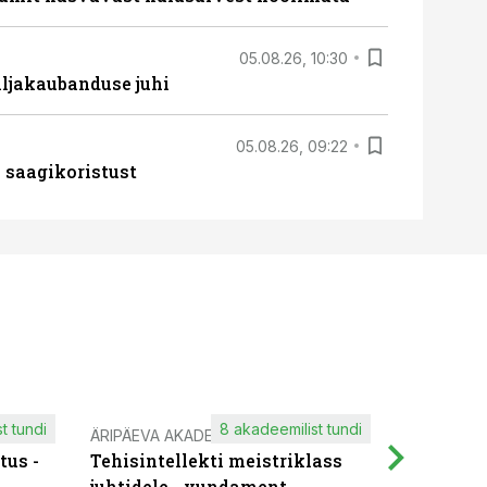
05.08.26, 10:30
ljakaubanduse juhi
05.08.26, 09:22
 saagikoristust
t tundi
8 akadeemilist tundi
ÄRIPÄEVA AKADEEMIA
IT KOOLIT
tus -
Tehisintellekti meistriklass
Muutuste
juhtidele - vundament
praktilis