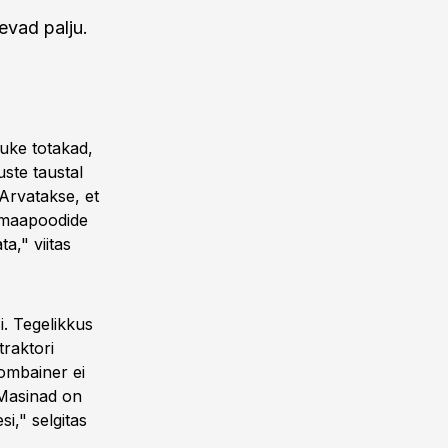
evad palju.
uke totakad,
uste taustal
 Arvatakse, et
a maapoodide
a," viitas
i. Tegelikkus
traktori
ombainer ei
 Masinad on
i," selgitas