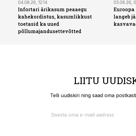
04.08.26, 12:14
03.08.26, 0
Infortari ärikasum peaaegu
Euroopa 
kahekordistus, kasumlikkust
langeb jä
toetasid ka uued
kasvava
põllumajandusettevõtted
LIITU UUDIS
Telli uudiskiri ning saad oma postkas