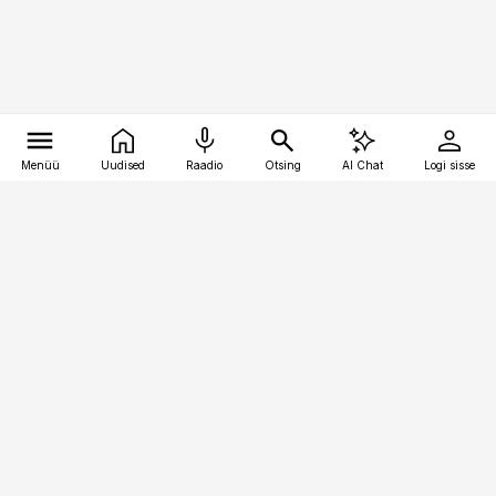
Menüü
Uudised
Raadio
Otsing
AI Chat
Logi sisse
Vana-Lõuna 39/1, 19094 Tallinn
(+372) 667 0111
pollumajandus@pollumajandus.ee
Telli
Reklaam
Firmast
Sisu kasutamisõigused
Ajakirjaniku