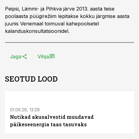
Peipsi, Lämmi- ja Pihkva järve 2013. aasta teise
poolaasta püügirežiim lepitakse kokku järgmise aasta
juunis Venemaal toimuval kahepoolsetel
kalanduskonsultatsioonidel.
Jaga
Vihja
SEOTUD LOOD
ST
01.06.26, 13:29
Nutikad akusalvestid muudavad
päikeseenergia taas tasuvaks