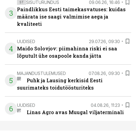
SISUTURUNDUS
09.06.26, 16:46
ST
Paindlikkus Eesti taimekasvatuses: kuidas
3
määrata ise saagi valmimise aega ja
kvaliteeti
UUDISED
29.07.26, 09:30
4
Maido Solovjov: piimahinna riski ei saa
lõputult ühe osapoole kanda jätta
MAJANDUSTULEMUSED
07.08.26, 09:30
5
Puhk ja Lausing kerkisid Eesti
suurimateks toidutöösturiteks
UUDISED
04.08.26, 11:23
6
Linas Agro avas Muugal viljaterminali