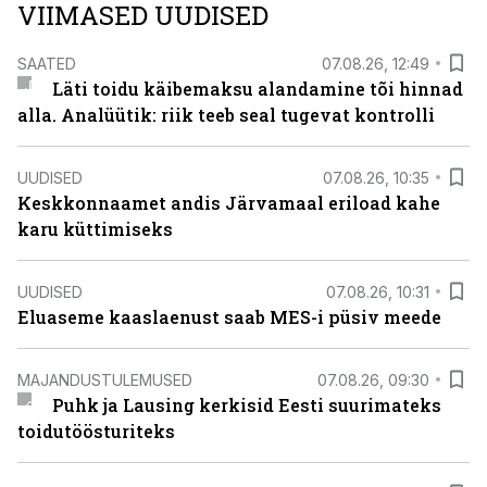
VIIMASED UUDISED
SAATED
07.08.26, 12:49
Läti toidu käibemaksu alandamine tõi hinnad
alla. Analüütik: riik teeb seal tugevat kontrolli
UUDISED
07.08.26, 10:35
Keskkonnaamet andis Järvamaal eriload kahe
karu küttimiseks
UUDISED
07.08.26, 10:31
Eluaseme kaaslaenust saab MES-i püsiv meede
MAJANDUSTULEMUSED
07.08.26, 09:30
Puhk ja Lausing kerkisid Eesti suurimateks
toidutöösturiteks