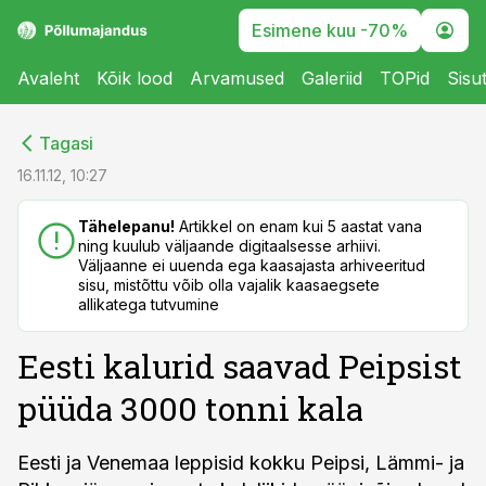
Esimene kuu -70%
Avaleht
Kõik lood
Arvamused
Galeriid
TOPid
Sisu
cebook
cebook
Tagasi
Twitter)
Twitter)
16.11.12, 10:27
kedIn
kedIn
Tähelepanu!
Artikkel on enam kui 5 aastat vana
ning kuulub väljaande digitaalsesse arhiivi.
ail
ail
Väljaanne ei uuenda ega kaasajasta arhiveeritud
sisu, mistõttu võib olla vajalik kaasaegsete
k
k
allikatega tutvumine
Eesti kalurid saavad Peipsist
püüda 3000 tonni kala
Eesti ja Venemaa leppisid kokku Peipsi, Lämmi- ja