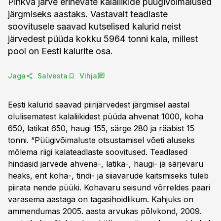
Pihkva järve erinevate kalaliikide püügivõimalused
järgmiseks aastaks. Vastavalt teadlaste
soovitusele saavad kutselised kalurid neist
järvedest püüda kokku 5964 tonni kala, millest
pool on Eesti kalurite osa.
Jaga
Salvesta
Vihja
Eesti kalurid saavad piirijärvedest järgmisel aastal
olulisematest kalaliikidest püüda ahvenat 1000, koha
650, latikat 650, haugi 155, särge 280 ja rääbist 15
tonni. “Püügivõimaluste otsustamisel võeti aluseks
mõlema riigi kalateadlaste soovitused. Teadlased
hindasid järvede ahvena-, latika-, haugi- ja särjevaru
heaks, ent koha-, tindi- ja siiavarude kaitsmiseks tuleb
piirata nende püüki. Kohavaru seisund võrreldes paari
varasema aastaga on tagasihoidlikum. Kahjuks on
ammendumas 2005. aasta arvukas põlvkond, 2009.