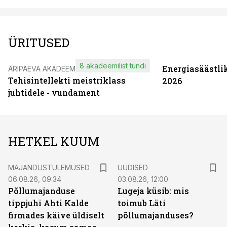
ÜRITUSED
8 akadeemilist tundi
Energiasäästli
ÄRIPÄEVA AKADEEMIA
Tehisintellekti meistriklass
2026
juhtidele - vundament
HETKEL KUUM
MAJANDUSTULEMUSED
UUDISED
06.08.26, 09:34
03.08.26, 12:00
Põllumajanduse
Lugeja küsib: mis
tippjuhi Ahti Kalde
toimub Läti
firmades käive üldiselt
põllumajanduses?