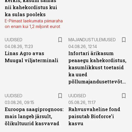
kerkis, kasum samas
nii kahekordistus kui
ka sulas pooleks
E-Piimast laekumata piimaraha
on enam kui 1,2 miljonit eurot
UUDISED
MAJANDUSTULEMUSED
04.08.26, 11:23
04.08.26, 12:14
Linas Agro avas
Infortari ärikasum
Muugal viljaterminali
peaaegu kahekordistus,
kasumlikkust toetasid
ka uued
põllumajandusettevõtted
UUDISED
UUDISED
03.08.26, 09:15
05.08.26, 11:17
Euroopa saagiprognoos:
Rahvusvaheline fond
mais langeb järsult,
paisutab Bioforce’i
õlikultuurid kasvavad
kasvu