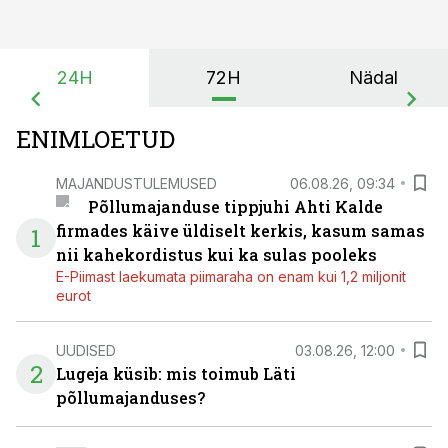
24H
72H
Nädal
ENIMLOETUD
MAJANDUSTULEMUSED
06.08.26, 09:34
Põllumajanduse tippjuhi Ahti Kalde
firmades käive üldiselt kerkis, kasum samas
1
nii kahekordistus kui ka sulas pooleks
E-Piimast laekumata piimaraha on enam kui 1,2 miljonit
eurot
UUDISED
03.08.26, 12:00
2
Lugeja küsib: mis toimub Läti
põllumajanduses?