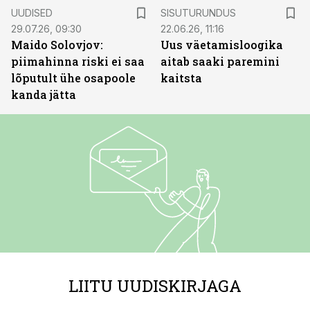
ST
UUDISED
SISUTURUNDUS
29.07.26, 09:30
22.06.26, 11:16
Maido Solovjov:
Uus väetamisloogika
piimahinna riski ei saa
aitab saaki paremini
lõputult ühe osapoole
kaitsta
kanda jätta
LIITU UUDISKIRJAGA