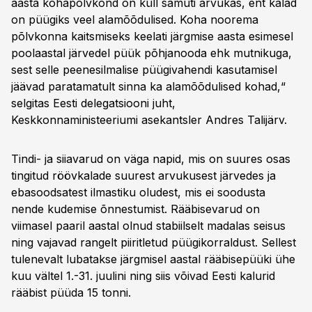
aasta kohapõlvkond on küll samuti arvukas, ent kalad
on püügiks veel alamõõdulised. Koha noorema
põlvkonna kaitsmiseks keelati järgmise aasta esimesel
poolaastal järvedel püük põhjanooda ehk mutnikuga,
sest selle peenesilmalise püügivahendi kasutamisel
jäävad paratamatult sinna ka alamõõdulised kohad,“
selgitas Eesti delegatsiooni juht,
Keskkonnaministeeriumi asekantsler Andres Talijärv.
Tindi- ja siiavarud on väga napid, mis on suures osas
tingitud röövkalade suurest arvukusest järvedes ja
ebasoodsatest ilmastiku oludest, mis ei soodusta
nende kudemise õnnestumist. Rääbisevarud on
viimasel paaril aastal olnud stabiilselt madalas seisus
ning vajavad rangelt piiritletud püügikorraldust. Sellest
tulenevalt lubatakse järgmisel aastal rääbisepüüki ühe
kuu vältel 1.-31. juulini ning siis võivad Eesti kalurid
rääbist püüda 15 tonni.