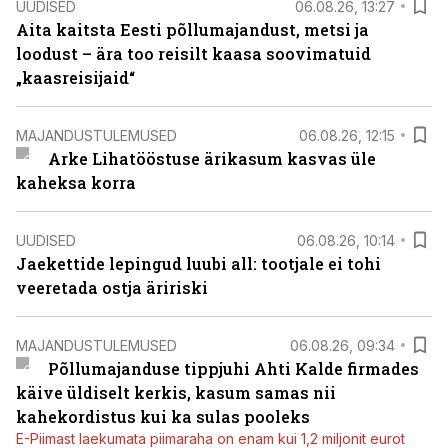
UUDISED
06.08.26, 13:27
Aita kaitsta Eesti põllumajandust, metsi ja
loodust – ära too reisilt kaasa soovimatuid
„kaasreisijaid“
MAJANDUSTULEMUSED
06.08.26, 12:15
Arke Lihatööstuse ärikasum kasvas üle
kaheksa korra
UUDISED
06.08.26, 10:14
Jaekettide lepingud luubi all: tootjale ei tohi
veeretada ostja äririski
MAJANDUSTULEMUSED
06.08.26, 09:34
Põllumajanduse tippjuhi Ahti Kalde firmades
käive üldiselt kerkis, kasum samas nii
kahekordistus kui ka sulas pooleks
E-Piimast laekumata piimaraha on enam kui 1,2 miljonit eurot