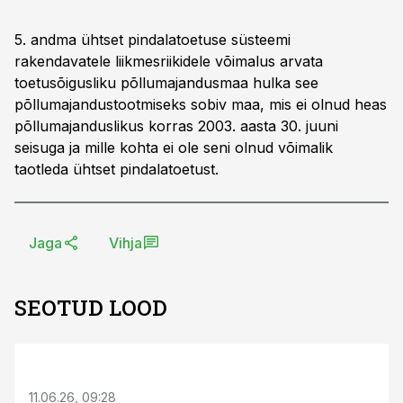
5. andma ühtset pindalatoetuse süsteemi
rakendavatele liikmesriikidele võimalus arvata
toetusõigusliku põllumajandusmaa hulka see
põllumajandustootmiseks sobiv maa, mis ei olnud heas
põllumajanduslikus korras 2003. aasta 30. juuni
seisuga ja mille kohta ei ole seni olnud võimalik
taotleda ühtset pindalatoetust.
Jaga
Vihja
SEOTUD LOOD
ST
11.06.26, 09:28