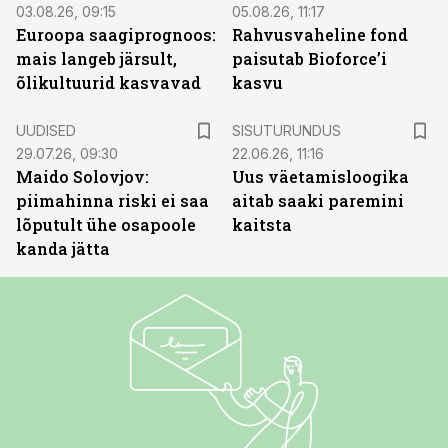
03.08.26, 09:15
05.08.26, 11:17
Euroopa saagiprognoos:
Rahvusvaheline fond
mais langeb järsult,
paisutab Bioforce’i
õlikultuurid kasvavad
kasvu
ST
UUDISED
SISUTURUNDUS
29.07.26, 09:30
22.06.26, 11:16
Maido Solovjov:
Uus väetamisloogika
piimahinna riski ei saa
aitab saaki paremini
lõputult ühe osapoole
kaitsta
kanda jätta