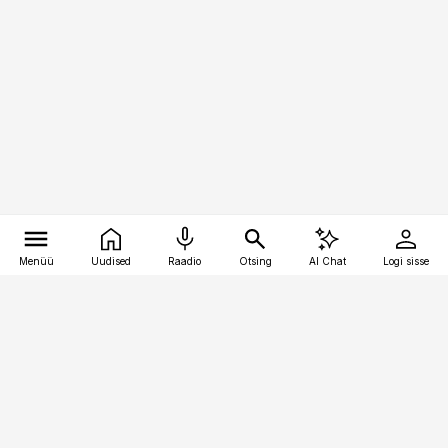
Menüü
Uudised
Raadio
Otsing
AI Chat
Logi sisse
Vana-Lõuna 39/1, 19094 Tallinn
(+372) 667 0111
pollumajandus@pollumajandus.ee