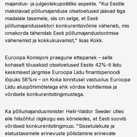
majandus- ja julgeolekupoliitilisi aspekte. "Kui Eestile
makstavad põllumajanduse otsetoetused jäävad liiga
madalale tasemele, siis on selge, et Eesti
põllumajandussektori konkurentsivõime väheneb, mis
omakorda tähendab Eesti põllumajandustootmise
vähenemist ja kokkukuivamist," lisas Kokk.
Euroopa Komisjoni praegune ettepanek – selle
kohaselt tõuseksid otsetoetused Eestis 42%-lt liidu
keskmisest järgmise Euroopa Liidu finantsperioodi
lõpuks 58%ni – on Koka kinnitusel vastuolus Euroopa
Liidu aluspõhimõtetega ehk võrdse kohtlemise ja
võrdsete konkurentsitingimustega.
Ka põllumajandusminister Helir-Valdor Seeder ütles
eile hilisõhtul riigikogu ees kõneledes, et Eesti soovib
võrdseid konkurentsitingimusi. "Sissetulekute ja
elatustasemete erinevuste põlistamine erinevate