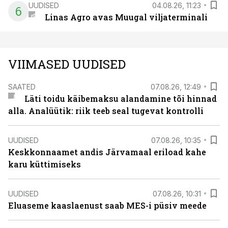
UUDISED
04.08.26, 11:23
6
Linas Agro avas Muugal viljaterminali
VIIMASED UUDISED
SAATED
07.08.26, 12:49
Läti toidu käibemaksu alandamine tõi hinnad
alla. Analüütik: riik teeb seal tugevat kontrolli
UUDISED
07.08.26, 10:35
Keskkonnaamet andis Järvamaal eriload kahe
karu küttimiseks
UUDISED
07.08.26, 10:31
Eluaseme kaaslaenust saab MES-i püsiv meede