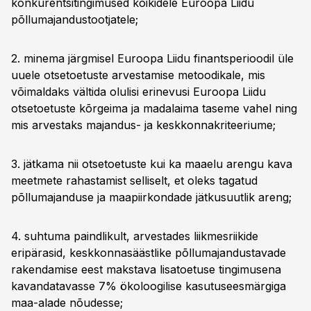
konkurentsitingimused kõikidele Euroopa Liidu
põllumajandustootjatele;
2. minema järgmisel Euroopa Liidu finantsperioodil üle
uuele otsetoetuste arvestamise metoodikale, mis
võimaldaks vältida olulisi erinevusi Euroopa Liidu
otsetoetuste kõrgeima ja madalaima taseme vahel ning
mis arvestaks majandus- ja keskkonnakriteeriume;
3. jätkama nii otsetoetuste kui ka maaelu arengu kava
meetmete rahastamist selliselt, et oleks tagatud
põllumajanduse ja maapiirkondade jätkusuutlik areng;
4. suhtuma paindlikult, arvestades liikmesriikide
eripärasid, keskkonnasäästlike põllumajandustavade
rakendamise eest makstava lisatoetuse tingimusena
kavandatavasse 7% ökoloogilise kasutuseesmärgiga
maa-alade nõudesse;