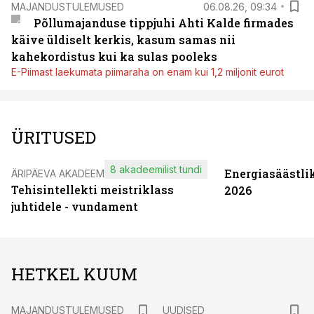
MAJANDUSTULEMUSED
06.08.26, 09:34
Põllumajanduse tippjuhi Ahti Kalde firmades
käive üldiselt kerkis, kasum samas nii
kahekordistus kui ka sulas pooleks
E-Piimast laekumata piimaraha on enam kui 1,2 miljonit eurot
ÜRITUSED
8 akadeemilist tundi
Energiasäästli
ÄRIPÄEVA AKADEEMIA
Tehisintellekti meistriklass
2026
juhtidele - vundament
HETKEL KUUM
MAJANDUSTULEMUSED
UUDISED