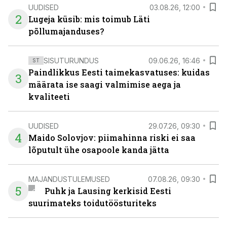
UUDISED
03.08.26, 12:00
2
Lugeja küsib: mis toimub Läti
põllumajanduses?
SISUTURUNDUS
09.06.26, 16:46
ST
Paindlikkus Eesti taimekasvatuses: kuidas
3
määrata ise saagi valmimise aega ja
kvaliteeti
UUDISED
29.07.26, 09:30
4
Maido Solovjov: piimahinna riski ei saa
lõputult ühe osapoole kanda jätta
MAJANDUSTULEMUSED
07.08.26, 09:30
5
Puhk ja Lausing kerkisid Eesti
suurimateks toidutöösturiteks