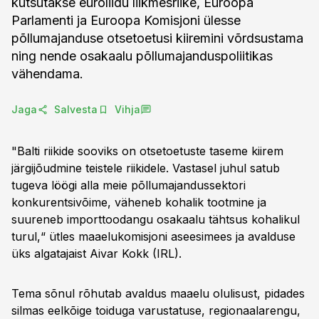
kutsutakse euroliidu liikmesriike, Euroopa
Parlamenti ja Euroopa Komisjoni ülesse
põllumajanduse otsetoetusi kiiremini võrdsustama
ning nende osakaalu põllumajanduspoliitikas
vähendama.
Jaga
Salvesta
Vihja
"Balti riikide sooviks on otsetoetuste taseme kiirem
järgijõudmine teistele riikidele. Vastasel juhul satub
tugeva löögi alla meie põllumajandussektori
konkurentsivõime, väheneb kohalik tootmine ja
suureneb importtoodangu osakaalu tähtsus kohalikul
turul,“ ütles maaelukomisjoni aseesimees ja avalduse
üks algatajaist Aivar Kokk (IRL).
Tema sõnul rõhutab avaldus maaelu olulisust, pidades
silmas eelkõige toiduga varustatuse, regionaalarengu,