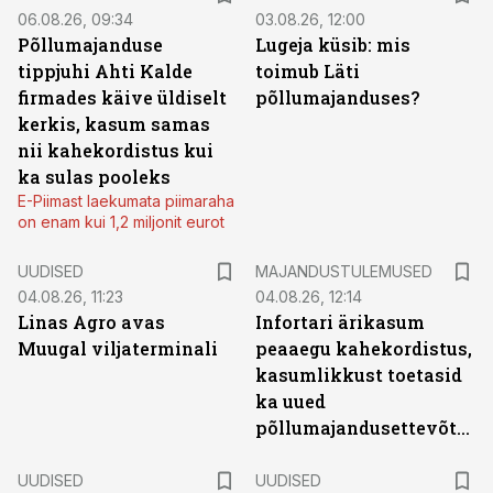
06.08.26, 09:34
03.08.26, 12:00
Põllumajanduse
Lugeja küsib: mis
tippjuhi Ahti Kalde
toimub Läti
firmades käive üldiselt
põllumajanduses?
kerkis, kasum samas
nii kahekordistus kui
ka sulas pooleks
E-Piimast laekumata piimaraha
on enam kui 1,2 miljonit eurot
UUDISED
MAJANDUSTULEMUSED
04.08.26, 11:23
04.08.26, 12:14
Linas Agro avas
Infortari ärikasum
Muugal viljaterminali
peaaegu kahekordistus,
kasumlikkust toetasid
ka uued
põllumajandusettevõtted
UUDISED
UUDISED