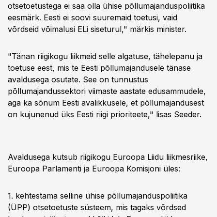
otsetoetustega ei saa olla ühise põllumajanduspoliitika
eesmärk. Eesti ei soovi suuremaid toetusi, vaid
võrdseid võimalusi ELi siseturul," märkis minister.
"Tänan riigikogu liikmeid selle algatuse, tähelepanu ja
toetuse eest, mis te Eesti põllumajandusele tänase
avaldusega osutate. See on tunnustus
põllumajandussektori viimaste aastate edusammudele,
aga ka sõnum Eesti avalikkusele, et põllumajandusest
on kujunenud üks Eesti riigi prioriteete," lisas Seeder.
Avaldusega kutsub riigikogu Euroopa Liidu liikmesriike,
Euroopa Parlamenti ja Euroopa Komisjoni üles:
1. kehtestama selline ühise põllumajanduspoliitika
(ÜPP) otsetoetuste süsteem, mis tagaks võrdsed