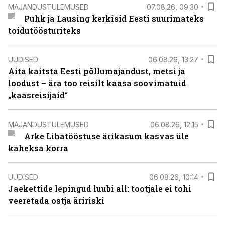
MAJANDUSTULEMUSED
07.08.26, 09:30
Puhk ja Lausing kerkisid Eesti suurimateks
toidutöösturiteks
UUDISED
06.08.26, 13:27
Aita kaitsta Eesti põllumajandust, metsi ja
loodust – ära too reisilt kaasa soovimatuid
„kaasreisijaid“
MAJANDUSTULEMUSED
06.08.26, 12:15
Arke Lihatööstuse ärikasum kasvas üle
kaheksa korra
UUDISED
06.08.26, 10:14
Jaekettide lepingud luubi all: tootjale ei tohi
veeretada ostja äririski