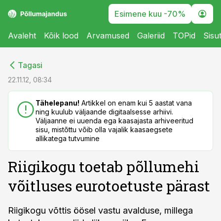
Esimene kuu -70%
Avaleht
Kõik lood
Arvamused
Galeriid
TOPid
Sisu
cebook
cebook
Tagasi
Twitter)
Twitter)
22.11.12, 08:34
kedIn
kedIn
Tähelepanu!
Artikkel on enam kui 5 aastat vana
ning kuulub väljaande digitaalsesse arhiivi.
ail
ail
Väljaanne ei uuenda ega kaasajasta arhiveeritud
sisu, mistõttu võib olla vajalik kaasaegsete
k
k
allikatega tutvumine
Riigikogu toetab põllumehi
võitluses eurotoetuste pärast
Riigikogu võttis öösel vastu avalduse, millega