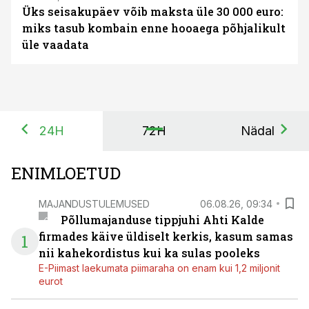
Üks seisakupäev võib maksta üle 30 000 euro:
miks tasub kombain enne hooaega põhjalikult
üle vaadata
24H
72H
Nädal
ENIMLOETUD
MAJANDUSTULEMUSED
06.08.26, 09:34
Põllumajanduse tippjuhi Ahti Kalde
firmades käive üldiselt kerkis, kasum samas
1
nii kahekordistus kui ka sulas pooleks
E-Piimast laekumata piimaraha on enam kui 1,2 miljonit
eurot