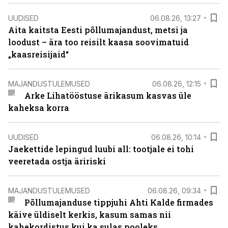
UUDISED
06.08.26, 13:27
Aita kaitsta Eesti põllumajandust, metsi ja
loodust – ära too reisilt kaasa soovimatuid
„kaasreisijaid“
MAJANDUSTULEMUSED
06.08.26, 12:15
Arke Lihatööstuse ärikasum kasvas üle
kaheksa korra
UUDISED
06.08.26, 10:14
Jaekettide lepingud luubi all: tootjale ei tohi
veeretada ostja äririski
MAJANDUSTULEMUSED
06.08.26, 09:34
Põllumajanduse tippjuhi Ahti Kalde firmades
käive üldiselt kerkis, kasum samas nii
kahekordistus kui ka sulas pooleks