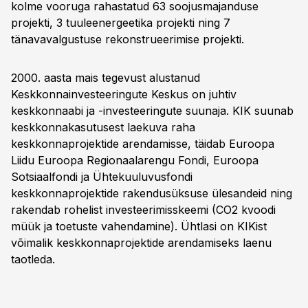
kolme vooruga rahastatud 63 soojusmajanduse
projekti, 3 tuuleenergeetika projekti ning 7
tänavavalgustuse rekonstrueerimise projekti.
2000. aasta mais tegevust alustanud
Keskkonnainvesteeringute Keskus on juhtiv
keskkonnaabi ja -investeeringute suunaja. KIK suunab
keskkonnakasutusest laekuva raha
keskkonnaprojektide arendamisse, täidab Euroopa
Liidu Euroopa Regionaalarengu Fondi, Euroopa
Sotsiaalfondi ja Ühtekuuluvusfondi
keskkonnaprojektide rakendusüksuse ülesandeid ning
rakendab rohelist investeerimisskeemi (CO2 kvoodi
müük ja toetuste vahendamine). Ühtlasi on KIKist
võimalik keskkonnaprojektide arendamiseks laenu
taotleda.