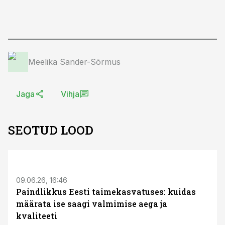
Meelika Sander-Sõrmus
Jaga
Vihja
SEOTUD LOOD
ST
09.06.26, 16:46
Paindlikkus Eesti taimekasvatuses: kuidas
määrata ise saagi valmimise aega ja
kvaliteeti