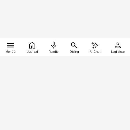
Menüü
Uudised
Raadio
Otsing
AI Chat
Logi sisse
Vana-Lõuna 39/1, 19094 Tallinn
(+372) 667 0111
pollumajandus@pollumajandus.ee
Telli
Reklaam
Firmast