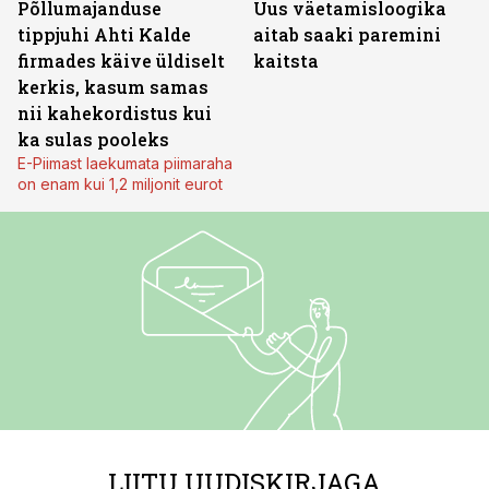
Põllumajanduse
Uus väetamisloogika
tippjuhi Ahti Kalde
aitab saaki paremini
firmades käive üldiselt
kaitsta
kerkis, kasum samas
nii kahekordistus kui
ka sulas pooleks
E-Piimast laekumata piimaraha
on enam kui 1,2 miljonit eurot
LIITU UUDISKIRJAGA