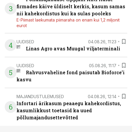
firmades käive üldiselt kerkis, kasum samas
3
nii kahekordistus kui ka sulas pooleks
E-Piimast laekumata piimaraha on enam kui 1,2 miljonit
eurot
UUDISED
04.08.26, 11:23
4
Linas Agro avas Muugal viljaterminali
UUDISED
05.08.26, 11:17
5
Rahvusvaheline fond paisutab Bioforce’i
kasvu
MAJANDUSTULEMUSED
04.08.26, 12:14
Infortari ärikasum peaaegu kahekordistus,
6
kasumlikkust toetasid ka uued
põllumajandusettevõtted