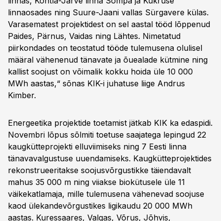
linnas, Kohtla-Järve linna Sompa ja Kukruse
linnaosades ning Suure-Jaani vallas Sürgavere külas.
Varasematest projektidest on sel aastal tööd lõppenud
Paides, Pärnus, Vaidas ning Lähtes. Nimetatud
piirkondades on teostatud tööde tulemusena olulisel
määral vähenenud tänavate ja õuealade kütmine ning
kallist soojust on võimalik kokku hoida üle 10 000
MWh aastas,“ sõnas KIK-i juhatuse liige Andrus
Kimber.
Energeetika projektide toetamist jätkab KIK ka edaspidi.
Novembri lõpus sõlmiti toetuse saajatega lepingud 22
kaugkütteprojekti elluviimiseks ning 7 Eesti linna
tänavavalgustuse uuendamiseks. Kaugkütteprojektides
rekonstrueeritakse soojusvõrgustikke täiendavalt
mahus 35 000 m ning viiakse biokütusele üle 11
väikekatlamaja, mille tulemusena vähenevad soojuse
kaod ülekandevõrgustikes ligikaudu 20 000 MWh
aastas. Kuressaares, Valgas, Võrus, Jõhvis,