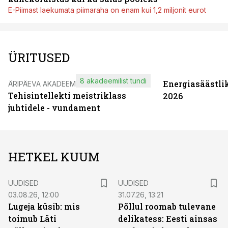
E-Piimast laekumata piimaraha on enam kui 1,2 miljonit eurot
ÜRITUSED
8 akadeemilist tundi
Energiasäästli
ÄRIPÄEVA AKADEEMIA
Tehisintellekti meistriklass
2026
juhtidele - vundament
HETKEL KUUM
UUDISED
UUDISED
03.08.26, 12:00
31.07.26, 13:21
Lugeja küsib: mis
Põllul roomab tulevane
toimub Läti
delikatess: Eesti ainsas