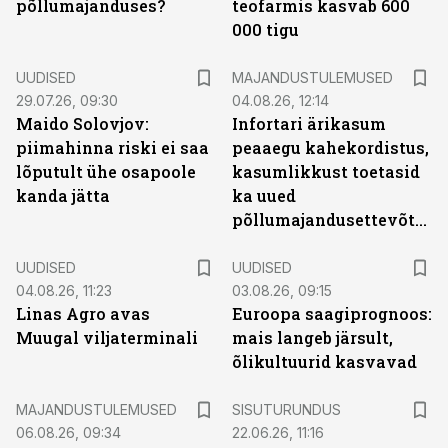
põllumajanduses?
teofarmis kasvab 600
000 tigu
UUDISED
MAJANDUSTULEMUSED
29.07.26, 09:30
04.08.26, 12:14
Maido Solovjov:
Infortari ärikasum
piimahinna riski ei saa
peaaegu kahekordistus,
lõputult ühe osapoole
kasumlikkust toetasid
kanda jätta
ka uued
põllumajandusettevõtted
UUDISED
UUDISED
04.08.26, 11:23
03.08.26, 09:15
Linas Agro avas
Euroopa saagiprognoos:
Muugal viljaterminali
mais langeb järsult,
õlikultuurid kasvavad
ST
MAJANDUSTULEMUSED
SISUTURUNDUS
06.08.26, 09:34
22.06.26, 11:16