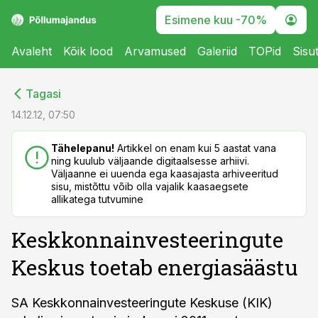
Esimene kuu -70%
Avaleht
Kõik lood
Arvamused
Galeriid
TOPid
Sisu
cebook
cebook
Tagasi
Twitter)
Twitter)
14.12.12, 07:50
kedIn
kedIn
Tähelepanu!
Artikkel on enam kui 5 aastat vana
ning kuulub väljaande digitaalsesse arhiivi.
ail
ail
Väljaanne ei uuenda ega kaasajasta arhiveeritud
sisu, mistõttu võib olla vajalik kaasaegsete
k
k
allikatega tutvumine
Keskkonnainvesteeringute
Keskus toetab energiasäästu
SA Keskkonnainvesteeringute Keskuse (KIK)