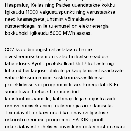
Haapsalus, Keilas ning Paides uuendatakse kokku
ligikaudu 11000 valgustuspunkti ning varustatakse
need kaasaegsete juhtimist võimaldavate
süsteemidega, mille tulemusel on elektrienergia
kokkuhoid ligikaudu 5000 MWh aastas.
CO2 kvoodimüügist rahastatav roheline
investeerimisskeem on välisõhu kaitse seaduse
tähenduses Kyoto protokolli artikli 17 kohaste riigi
lubatud heitkoguse ühikutega kauplemisest saadavate
vahendite suunamine keskkonnasäästlikesse
projektidesse või programmidesse. Praegu läbi KIKi
suunatavad toetused on mõeldud
koostootmisjaamade, katlamajade ja soojustrasside
renoveerimiseks ning tuuleenergia arendamiseks.
Täiendavalt on käivitunud ka tänavavalgustuse
rekonstrueerimise programm. SA KIK-i poolt
rakendatavast rohelisest investeerimiskeemist on siiani