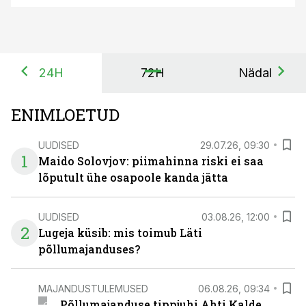
24H
72H
Nädal
ENIMLOETUD
UUDISED
29.07.26, 09:30
1
Maido Solovjov: piimahinna riski ei saa
lõputult ühe osapoole kanda jätta
UUDISED
03.08.26, 12:00
2
Lugeja küsib: mis toimub Läti
põllumajanduses?
MAJANDUSTULEMUSED
06.08.26, 09:34
Põllumajanduse tippjuhi Ahti Kalde