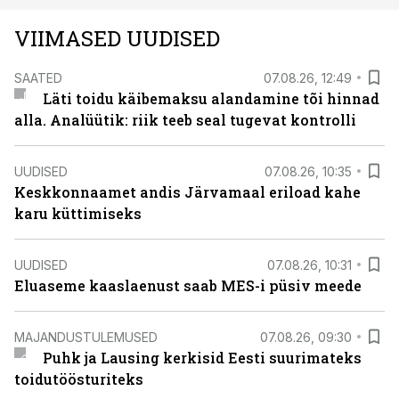
VIIMASED UUDISED
SAATED
07.08.26, 12:49
Läti toidu käibemaksu alandamine tõi hinnad
alla. Analüütik: riik teeb seal tugevat kontrolli
UUDISED
07.08.26, 10:35
Keskkonnaamet andis Järvamaal eriload kahe
karu küttimiseks
UUDISED
07.08.26, 10:31
Eluaseme kaaslaenust saab MES-i püsiv meede
MAJANDUSTULEMUSED
07.08.26, 09:30
Puhk ja Lausing kerkisid Eesti suurimateks
toidutöösturiteks