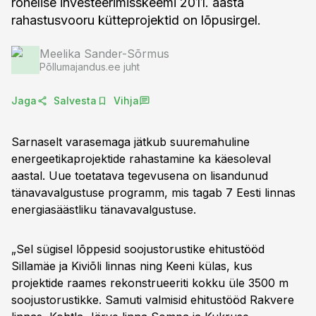
rohelise investeerimisskeemi 2011. aasta
rahastusvooru kütteprojektid on lõpusirgel.
Meelika Sander-Sõrmus
Põllumajandus.ee juht
Jaga
Salvesta
Vihja
Sarnaselt varasemaga jätkub suuremahuline
energeetikaprojektide rahastamine ka käesoleval
aastal. Uue toetatava tegevusena on lisandunud
tänavavalgustuse programm, mis tagab 7 Eesti linnas
energiasäästliku tänavavalgustuse.
„Sel sügisel lõppesid soojustorustike ehitustööd
Sillamäe ja Kiviõli linnas ning Keeni külas, kus
projektide raames rekonstrueeriti kokku üle 3500 m
soojustorustikke. Samuti valmisid ehitustööd Rakvere