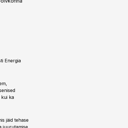
 põlvkonna
ti Energia
sem,
senised
 kui ka
is jäid tehase
a juurutamise