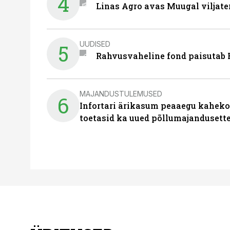
4
Linas Agro avas Muugal viljate
UUDISED
5
Rahvusvaheline fond paisutab B
MAJANDUSTULEMUSED
6
Infortari ärikasum peaaegu kaheko
toetasid ka uued põllumajandusett