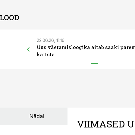
 LOOD
22.06.26, 11:16
Uus väetamisloogika aitab saaki pare
kaitsta
Nädal
VIIMASED U