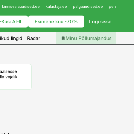
Iseteenindus
kinnisvarauudised.ee
kalastaja.ee
palgauudised.ee
personaliuudi
Telli Põllumajandus
Küsi AI-lt
Esimene kuu -70%
Logi sisse
ikud lingid
Radar
Minu Põllumajandus
taalsesse
la vajalik