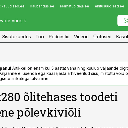
tikauudised.ee
kaubandus.ee
raamatupidaja.ee
ehitusuudised.ee
Infopank
Radar
Sisuturundus
Töö
Podcastid
Videod
Üritused
Kasul
panu!
Artikkel on enam kui 5 aastat vana ning kuulub väljaande digi
. Väljaanne ei uuenda ega kaasajasta arhiveeritud sisu, mistõttu võib ol
sete allikatega tutvumine
t280 õlitehases toodeti
ne põlevkiviõli