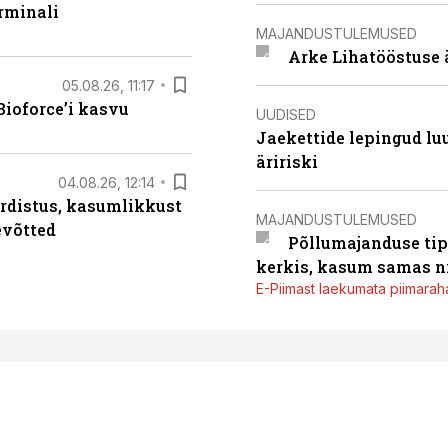
rminali
MAJANDUSTULEMUSED
Arke Lihatööstuse 
05.08.26, 11:17
ioforce’i kasvu
UUDISED
Jaekettide lepingud luub
äririski
04.08.26, 12:14
rdistus, kasumlikkust
MAJANDUSTULEMUSED
evõtted
Põllumajanduse tip
kerkis, kasum samas ni
E-Piimast laekumata piimaraha