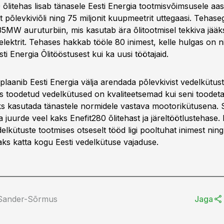
õlitehas lisab tänasele Eesti Energia tootmisvõimsusele aast
lit põlevkiviõli ning 75 miljonit kuupmeetrit uttegaasi. Tehas
 35MW auruturbiin, mis kasutab ära õlitootmisel tekkiva jääk
 elektrit. Tehases hakkab tööle 80 inimest, kelle hulgas on 
sti Energia Õlitööstusest kui ka uusi töötajaid.
plaanib Eesti Energia välja arendada põlevkivist vedelkütus
s toodetud vedelkütused on kvaliteetsemad kui seni toodetav
ks kasutada tänastele normidele vastava mootorikütusena. 
a juurde veel kaks Enefit280 õlitehast ja järeltöötlustehase
elkütuste tootmises otseselt tööd ligi pooltuhat inimest ni
ks katta kogu Eesti vedelkütuse vajaduse.
 Sander-Sõrmus
Jaga