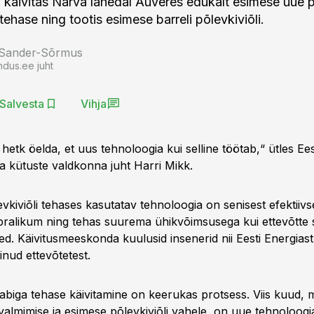
a käivitas Narva lähedal Auveres edukalt esimese uue
tehase ning tootis esimese barreli põlevkiviõli.
 Sander-Sõrmus
ndus.ee juht
Salvesta
Vihja
hetk öelda, et uus tehnoloogia kui selline töötab,“ ütles Ees
 ja kütuste valdkonna juht Harri Mikk.
vkiviõli tehases kasutatav tehnoloogia on senisest efektiiv
alikum ning tehas suurema ühikvõimsusega kui ettevõtte 
d. Käivitusmeeskonda kuulusid insenerid nii Eesti Energiast
inud ettevõtetest.
abiga tehase käivitamine on keerukas protsess. Viis kuud, m
valmimise ja esimese põlevkiviõli vahele, on uue tehnoloogi