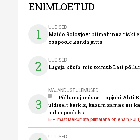
ENIMLOETUD
UUDISED
1
Maido Solovjov: piimahinna riski ei
osapoole kanda jätta
UUDISED
2
Lugeja küsib: mis toimub Läti põll
MAJANDUSTULEMUSED
Põllumajanduse tippjuhi Ahti K
3
üldiselt kerkis, kasum samas nii k
sulas pooleks
E-Piimast laekumata piimaraha on enam kui 1,2
UUDISED