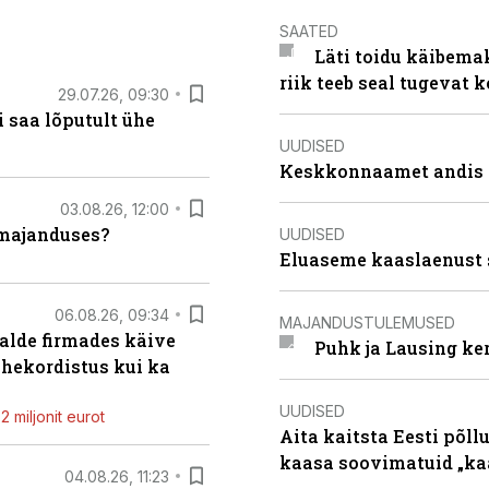
SAATED
Läti toidu käibema
riik teeb seal tugevat k
29.07.26, 09:30
 saa lõputult ühe
UUDISED
Keskkonnaamet andis J
03.08.26, 12:00
umajanduses?
UUDISED
Eluaseme kaaslaenust 
06.08.26, 09:34
MAJANDUSTULEMUSED
alde firmades käive
Puhk ja Lausing ke
ahekordistus kui ka
UUDISED
 miljonit eurot
Aita kaitsta Eesti põllu
kaasa soovimatuid „kaa
04.08.26, 11:23