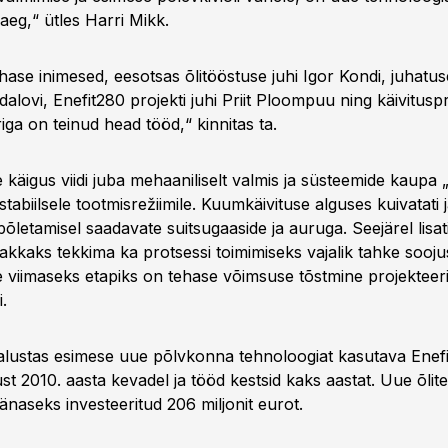
aeg,“ ütles Harri Mikk.
ase inimesed, eesotsas õlitööstuse juhi Igor Kondi, juhatus
alovi, Enefit280 projekti juhi Priit Ploompuu ning käivituspr
ga on teinud head tööd,“ kinnitas ta.
käigus viidi juba mehaaniliselt valmis ja süsteemide kaupa „
 stabiilsele tootmisrežiimile. Kuumkäivituse alguses kuivatati 
põletamisel saadavate suitsugaaside ja auruga. Seejärel lisat
hakkaks tekkima ka protsessi toimimiseks vajalik tahke sooj
 viimaseks etapiks on tehase võimsuse tõstmine projekteer
.
 alustas esimese uue põlvkonna tehnoloogiat kasutava Enef
ust 2010. aasta kevadel ja tööd kestsid kaks aastat. Uue õlit
änaseks investeeritud 206 miljonit eurot.