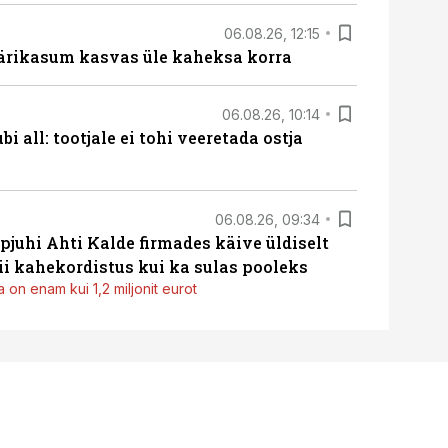
06.08.26, 12:15
ärikasum kasvas üle kaheksa korra
06.08.26, 10:14
i all: tootjale ei tohi veeretada ostja
06.08.26, 09:34
pjuhi Ahti Kalde firmades käive üldiselt
i kahekordistus kui ka sulas pooleks
 on enam kui 1,2 miljonit eurot