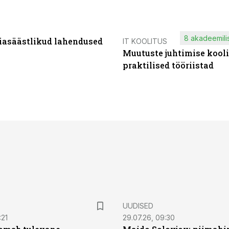
8 akadeemilis
iasäästlikud lahendused
IT KOOLITUS
Muutuste juhtimise kooli
praktilised tööriistad
UUDISED
:21
29.07.26, 09:30