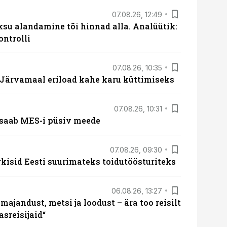
07.08.26, 12:49
ksu alandamine tõi hinnad alla. Analüütik:
ontrolli
07.08.26, 10:35
ärvamaal eriload kahe karu küttimiseks
07.08.26, 10:31
saab MES-i püsiv meede
07.08.26, 09:30
rkisid Eesti suurimateks toidutöösturiteks
06.08.26, 13:27
majandust, metsi ja loodust – ära too reisilt
sreisijaid“