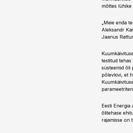
mõttes lühike 
„Meie enda teh
Aleksandr Kaid
Jaanus Ratturi
Kuumkäivituse 
testitud tehas
süsteemid õli 
põlevkivi, et 
Kuumkäivituse
parameetriteni
Eesti Energia
õlitehase ehit
rajamisse on t