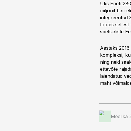
Üks Enefit280 
miljonit barre
integreeritud
tootes sellest
spetsialiste Ee
Aastaks 2016 
kompleksi, ku
ning neid saa
ettevõte rajad
laiendatud ved
maht võimalda
Meelika