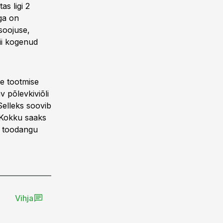
as ligi 2
ega on
soojuse,
nii kogenud
te tootmise
 põlevkiviõli
Selleks soovib
. Kokku saaks
ng toodangu
Vihja