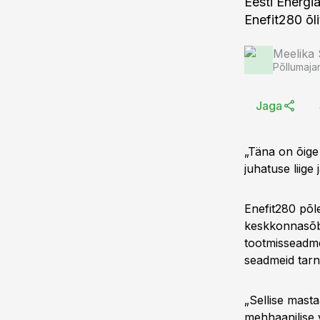
Eesti Energi
Enefit280 õli
Meelika
Põllumaja
Jaga
„Täna on õige 
juhatuse liige
Enefit280 põle
keskkonnasõbr
tootmisseadme
seadmeid tarn
„Sellise masta
mehhaanilise 