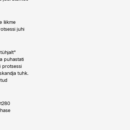
e liikme
otsessi juhi
tühjalt"
ja puhastati
i protsessi
uskandja tuhk.
itud
it280
ehase