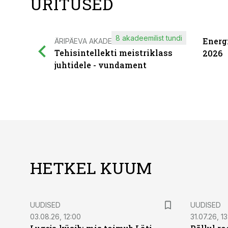
ÜRITUSED
8 akadeemilist tundi
Energ
ÄRIPÄEVA AKADEEMIA
Tehisintellekti meistriklass
2026
juhtidele - vundament
HETKEL KUUM
UUDISED
UUDISED
03.08.26, 12:00
31.07.26, 13