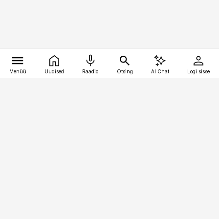
Menüü
Uudised
Raadio
Otsing
AI Chat
Logi sisse
Vana-Lõuna 39/1, 19094 Tallinn
(+372) 667 0111
pollumajandus@pollumajandus.ee
Telli
Reklaam
Firmast
Sisu kasutamisõigused
Ajakirjaniku