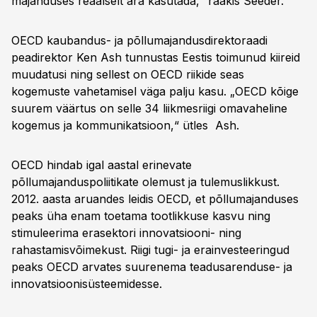
majanduses reaalselt ära kasutada,“ rääkis Seeder.
OECD kaubandus- ja põllumajandusdirektoraadi
peadirektor Ken Ash tunnustas Eestis toimunud kiireid
muudatusi ning sellest on OECD riikide seas
kogemuste vahetamisel väga palju kasu. „OECD kõige
suurem väärtus on selle 34 liikmesriigi omavaheline
kogemus ja kommunikatsioon,“ ütles Ash.
OECD hindab igal aastal erinevate
põllumajanduspoliitikate olemust ja tulemuslikkust.
2012. aasta aruandes leidis OECD, et põllumajanduses
peaks üha enam toetama tootlikkuse kasvu ning
stimuleerima erasektori innovatsiooni- ning
rahastamisvõimekust. Riigi tugi- ja erainvesteeringud
peaks OECD arvates suurenema teadusarenduse- ja
innovatsioonisüsteemidesse.