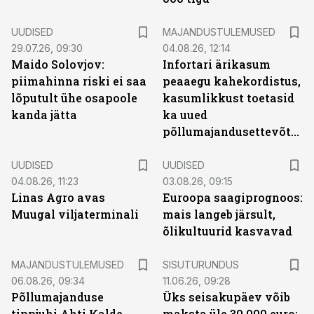
UUDISED
MAJANDUSTULEMUSED
29.07.26, 09:30
04.08.26, 12:14
Maido Solovjov:
Infortari ärikasum
piimahinna riski ei saa
peaaegu kahekordistus,
lõputult ühe osapoole
kasumlikkust toetasid
kanda jätta
ka uued
põllumajandusettevõtted
UUDISED
UUDISED
04.08.26, 11:23
03.08.26, 09:15
Linas Agro avas
Euroopa saagiprognoos:
Muugal viljaterminali
mais langeb järsult,
õlikultuurid kasvavad
ST
MAJANDUSTULEMUSED
SISUTURUNDUS
06.08.26, 09:34
11.06.26, 09:28
Põllumajanduse
Üks seisakupäev võib
tippjuhi Ahti Kalde
maksta üle 30 000 euro: