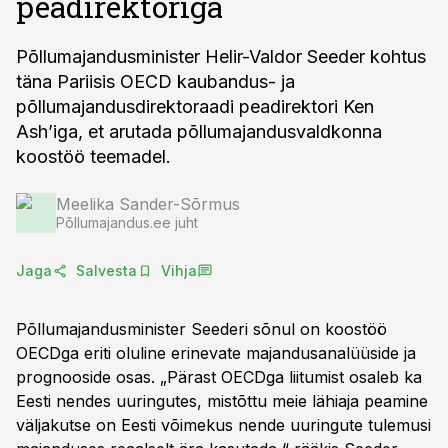
peadirektoriga
Põllumajandusminister Helir-Valdor Seeder kohtus
täna Pariisis OECD kaubandus- ja
põllumajandusdirektoraadi peadirektori Ken
Ash’iga, et arutada põllumajandusvaldkonna
koostöö teemadel.
Meelika Sander-Sõrmus
Põllumajandus.ee juht
Jaga
Salvesta
Vihja
Põllumajandusminister Seederi sõnul on koostöö
OECDga eriti oluline erinevate majandusanalüüside ja
prognooside osas. „Pärast OECDga liitumist osaleb ka
Eesti nendes uuringutes, mistõttu meie lähiaja peamine
väljakutse on Eesti võimekus nende uuringute tulemusi