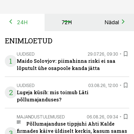
24H
72H
Nädal
ENIMLOETUD
UUDISED
29.07.26, 09:30
1
Maido Solovjov: piimahinna riski ei saa
lõputult ühe osapoole kanda jätta
UUDISED
03.08.26, 12:00
2
Lugeja küsib: mis toimub Läti
põllumajanduses?
MAJANDUSTULEMUSED
06.08.26, 09:34
Põllumajanduse tippjuhi Ahti Kalde
firmades käive üldiselt kerkis, kasum samas
3