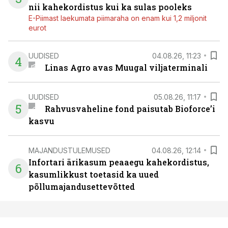
nii kahekordistus kui ka sulas pooleks
E-Piimast laekumata piimaraha on enam kui 1,2 miljonit
eurot
UUDISED
04.08.26, 11:23
4
Linas Agro avas Muugal viljaterminali
UUDISED
05.08.26, 11:17
5
Rahvusvaheline fond paisutab Bioforce’i
kasvu
MAJANDUSTULEMUSED
04.08.26, 12:14
Infortari ärikasum peaaegu kahekordistus,
6
kasumlikkust toetasid ka uued
põllumajandusettevõtted