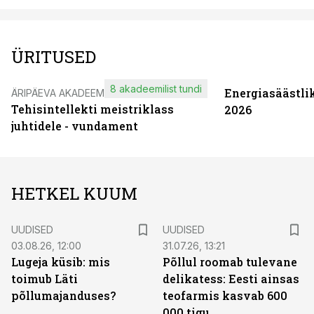
ÜRITUSED
8 akadeemilist tundi
Energiasäästli
ÄRIPÄEVA AKADEEMIA
Tehisintellekti meistriklass
2026
juhtidele - vundament
HETKEL KUUM
UUDISED
UUDISED
03.08.26, 12:00
31.07.26, 13:21
Lugeja küsib: mis
Põllul roomab tulevane
toimub Läti
delikatess: Eesti ainsas
põllumajanduses?
teofarmis kasvab 600
000 tigu