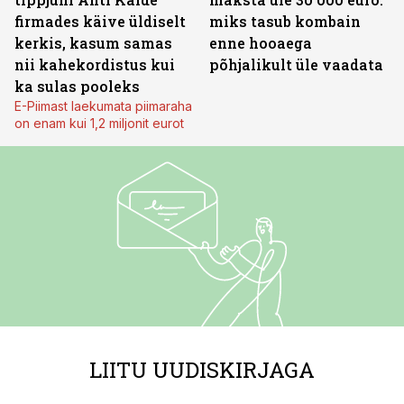
firmades käive üldiselt
miks tasub kombain
kerkis, kasum samas
enne hooaega
nii kahekordistus kui
põhjalikult üle vaadata
ka sulas pooleks
E-Piimast laekumata piimaraha
on enam kui 1,2 miljonit eurot
LIITU UUDISKIRJAGA