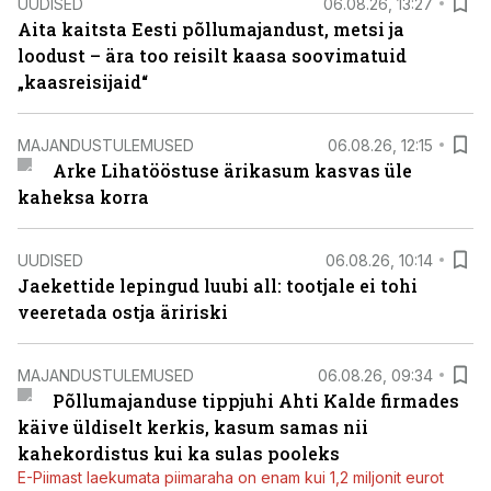
UUDISED
06.08.26, 13:27
Aita kaitsta Eesti põllumajandust, metsi ja
loodust – ära too reisilt kaasa soovimatuid
„kaasreisijaid“
MAJANDUSTULEMUSED
06.08.26, 12:15
Arke Lihatööstuse ärikasum kasvas üle
kaheksa korra
UUDISED
06.08.26, 10:14
Jaekettide lepingud luubi all: tootjale ei tohi
veeretada ostja äririski
MAJANDUSTULEMUSED
06.08.26, 09:34
Põllumajanduse tippjuhi Ahti Kalde firmades
käive üldiselt kerkis, kasum samas nii
kahekordistus kui ka sulas pooleks
E-Piimast laekumata piimaraha on enam kui 1,2 miljonit eurot