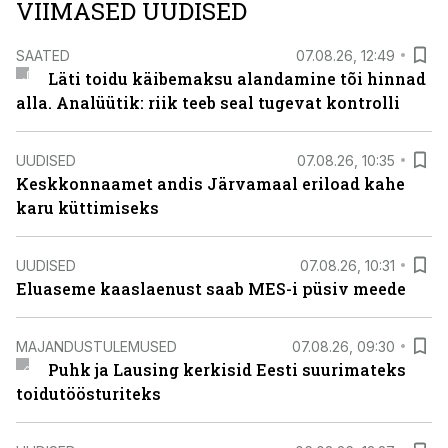
VIIMASED UUDISED
SAATED
07.08.26, 12:49
Läti toidu käibemaksu alandamine tõi hinnad
alla. Analüütik: riik teeb seal tugevat kontrolli
UUDISED
07.08.26, 10:35
Keskkonnaamet andis Järvamaal eriload kahe
karu küttimiseks
UUDISED
07.08.26, 10:31
Eluaseme kaaslaenust saab MES-i püsiv meede
MAJANDUSTULEMUSED
07.08.26, 09:30
Puhk ja Lausing kerkisid Eesti suurimateks
toidutöösturiteks