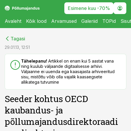
Esimene kuu -70%
Avaleht
Kõik lood
Arvamused
Galeriid
TOPid
Sisu
cebook
cebook
Tagasi
Twitter)
Twitter)
29.01.13, 12:51
kedIn
kedIn
Tähelepanu!
Artikkel on enam kui 5 aastat vana
ning kuulub väljaande digitaalsesse arhiivi.
ail
ail
Väljaanne ei uuenda ega kaasajasta arhiveeritud
sisu, mistõttu võib olla vajalik kaasaegsete
k
k
allikatega tutvumine
Seeder kohtus OECD
kaubandus- ja
põllumajandusdirektoraadi