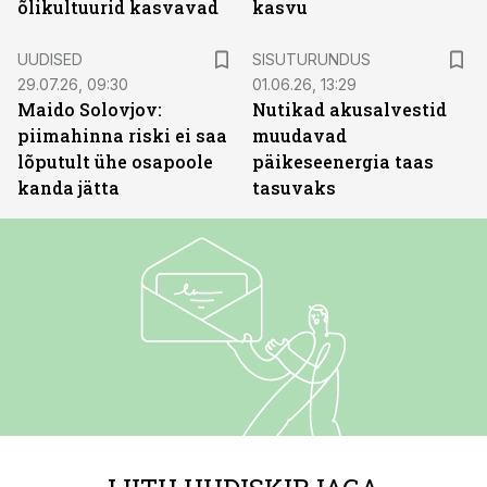
õlikultuurid kasvavad
kasvu
ST
UUDISED
SISUTURUNDUS
29.07.26, 09:30
01.06.26, 13:29
Maido Solovjov:
Nutikad akusalvestid
piimahinna riski ei saa
muudavad
lõputult ühe osapoole
päikeseenergia taas
kanda jätta
tasuvaks