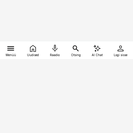
Menüü
Uudised
Raadio
Otsing
AI Chat
Logi sisse
Vana-Lõuna 39/1, 19094 Tallinn
(+372) 667 0111
pollumajandus@pollumajandus.ee
Telli
Reklaam
Firmast