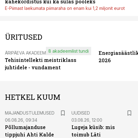
kahekordistus kui ka sulas pooleks
E-Piimast laekumata piimaraha on enam kui 1,2 miljonit eurot
ÜRITUSED
8 akadeemilist tundi
Energiasäästli
ÄRIPÄEVA AKADEEMIA
Tehisintellekti meistriklass
2026
juhtidele - vundament
HETKEL KUUM
MAJANDUSTULEMUSED
UUDISED
06.08.26, 09:34
03.08.26, 12:00
Põllumajanduse
Lugeja küsib: mis
tippjuhi Ahti Kalde
toimub Läti