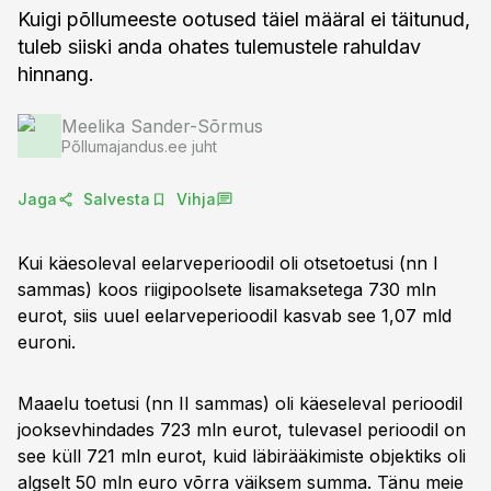
Kuigi põllumeeste ootused täiel määral ei täitunud,
tuleb siiski anda ohates tulemustele rahuldav
hinnang.
Meelika Sander-Sõrmus
Põllumajandus.ee juht
Jaga
Salvesta
Vihja
Kui käesoleval eelarveperioodil oli otsetoetusi (nn I
sammas) koos riigipoolsete lisamaksetega 730 mln
eurot, siis uuel eelarveperioodil kasvab see 1,07 mld
euroni.
Maaelu toetusi (nn II sammas) oli käeseleval perioodil
jooksevhindades 723 mln eurot, tulevasel perioodil on
see küll 721 mln eurot, kuid läbirääkimiste objektiks oli
algselt 50 mln euro võrra väiksem summa. Tänu meie