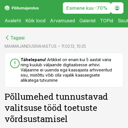
Esimene kuu -70%
Avaleht
Kõik lood
Arvamused
Galeriid
TOPid
Sisu
cebook
cebook
Tagasi
Twitter)
Twitter)
MAAMAJANDUSRAHASTUS
11.02.13, 10:25
kedIn
kedIn
Tähelepanu!
Artikkel on enam kui 5 aastat vana
ning kuulub väljaande digitaalsesse arhiivi.
ail
ail
Väljaanne ei uuenda ega kaasajasta arhiveeritud
sisu, mistõttu võib olla vajalik kaasaegsete
k
k
allikatega tutvumine
Põllumehed tunnustavad
valitsuse tööd toetuste
võrdsustamisel