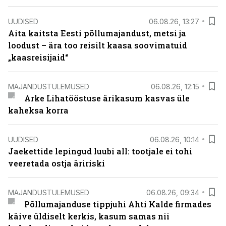
UUDISED
06.08.26, 13:27
Aita kaitsta Eesti põllumajandust, metsi ja
loodust – ära too reisilt kaasa soovimatuid
„kaasreisijaid“
MAJANDUSTULEMUSED
06.08.26, 12:15
Arke Lihatööstuse ärikasum kasvas üle
kaheksa korra
UUDISED
06.08.26, 10:14
Jaekettide lepingud luubi all: tootjale ei tohi
veeretada ostja äririski
MAJANDUSTULEMUSED
06.08.26, 09:34
Põllumajanduse tippjuhi Ahti Kalde firmades
käive üldiselt kerkis, kasum samas nii