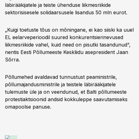
läbirääkijatele ja teiste ühenduse liikmesriikide
sektorisisesele solidaarsusele lisandus 50 mln eurot.
„Kuigi toetuste tõus on mõningane, ei kao siiski ka uuel
EL eelarveperioodil suured konkurentsierinevused
liikmesriikide vahel, kuid need on pisutki tasandunud“,
nentis Eesti Põllumeeste Keskliidu asepresident Jaan
Sõrra.
Põllumehed avaldavad tunnustust peaministrile,
põllumajandusministrile ja teistele läbirääkijatele
tulemuste üle ja on veendunud, et Balti põllumeeste
protestiaktsioonid andsid kokkuleppe saavutamiseks
omapoolse panuse.