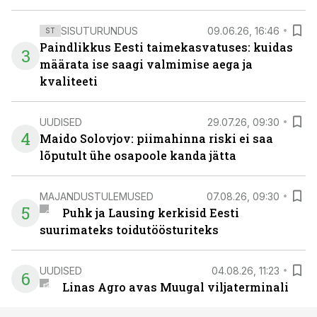
SISUTURUNDUS
09.06.26, 16:46
ST
Paindlikkus Eesti taimekasvatuses: kuidas
3
määrata ise saagi valmimise aega ja
kvaliteeti
UUDISED
29.07.26, 09:30
4
Maido Solovjov: piimahinna riski ei saa
lõputult ühe osapoole kanda jätta
MAJANDUSTULEMUSED
07.08.26, 09:30
5
Puhk ja Lausing kerkisid Eesti
suurimateks toidutöösturiteks
UUDISED
04.08.26, 11:23
6
Linas Agro avas Muugal viljaterminali