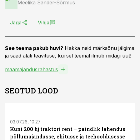
Meelika Sander-Sõrmus
Jaga
Vihja
See teema pakub huvi?
Hakka neid märksõnu jälgima
ja saad alati teavituse, kui sel teemal ilmub midagi uut!
maamajandusrahastus
SEOTUD LOOD
ST
03.07.26, 10:27
Kuni 200 hj traktori rent – paindlik lahendus
põllumajandusse, ehitusse ja teehooldusesse