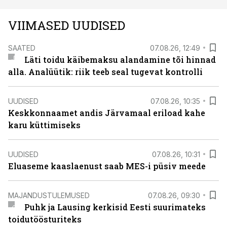
VIIMASED UUDISED
SAATED
07.08.26, 12:49
Läti toidu käibemaksu alandamine tõi hinnad
alla. Analüütik: riik teeb seal tugevat kontrolli
UUDISED
07.08.26, 10:35
Keskkonnaamet andis Järvamaal eriload kahe
karu küttimiseks
UUDISED
07.08.26, 10:31
Eluaseme kaaslaenust saab MES-i püsiv meede
MAJANDUSTULEMUSED
07.08.26, 09:30
Puhk ja Lausing kerkisid Eesti suurimateks
toidutöösturiteks