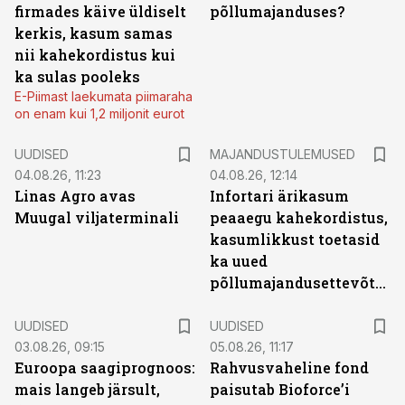
firmades käive üldiselt
põllumajanduses?
kerkis, kasum samas
nii kahekordistus kui
ka sulas pooleks
E-Piimast laekumata piimaraha
on enam kui 1,2 miljonit eurot
UUDISED
MAJANDUSTULEMUSED
04.08.26, 11:23
04.08.26, 12:14
Linas Agro avas
Infortari ärikasum
Muugal viljaterminali
peaaegu kahekordistus,
kasumlikkust toetasid
ka uued
põllumajandusettevõtted
UUDISED
UUDISED
03.08.26, 09:15
05.08.26, 11:17
Euroopa saagiprognoos:
Rahvusvaheline fond
mais langeb järsult,
paisutab Bioforce’i