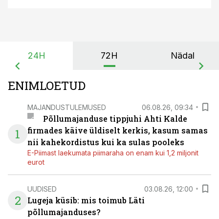
24H
72H
Nädal
ENIMLOETUD
MAJANDUSTULEMUSED
06.08.26, 09:34
Põllumajanduse tippjuhi Ahti Kalde
firmades käive üldiselt kerkis, kasum samas
1
nii kahekordistus kui ka sulas pooleks
E-Piimast laekumata piimaraha on enam kui 1,2 miljonit
eurot
UUDISED
03.08.26, 12:00
2
Lugeja küsib: mis toimub Läti
põllumajanduses?