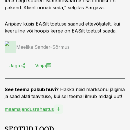
teha nagu suured. Märkimisväärne osa toodest on
pakend. Klient nõuab seda," selgitas Särgava.
Äripäev küsis EASilt toetuse saanud ettevõtjatelt, kui
keeruline või hoopis kerge on EASilt toetust saada.
Meelika Sander-Sõrmus
Jaga
Vihja
See teema pakub huvi?
Hakka neid märksõnu jälgima
ja saad alati teavituse, kui sel teemal ilmub midagi uut!
maamajandusrahastus
SEOTUD LOOD