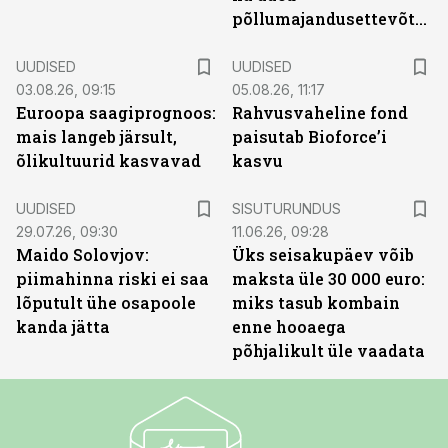
põllumajandusettevõtted
UUDISED
UUDISED
03.08.26, 09:15
05.08.26, 11:17
Euroopa saagiprognoos:
Rahvusvaheline fond
mais langeb järsult,
paisutab Bioforce’i
õlikultuurid kasvavad
kasvu
ST
UUDISED
SISUTURUNDUS
29.07.26, 09:30
11.06.26, 09:28
Maido Solovjov:
Üks seisakupäev võib
piimahinna riski ei saa
maksta üle 30 000 euro:
lõputult ühe osapoole
miks tasub kombain
kanda jätta
enne hooaega
põhjalikult üle vaadata