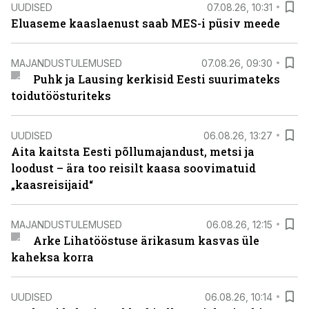
UUDISED
07.08.26, 10:31
Eluaseme kaaslaenust saab MES-i püsiv meede
MAJANDUSTULEMUSED
07.08.26, 09:30
Puhk ja Lausing kerkisid Eesti suurimateks
toidutöösturiteks
UUDISED
06.08.26, 13:27
Aita kaitsta Eesti põllumajandust, metsi ja
loodust – ära too reisilt kaasa soovimatuid
„kaasreisijaid“
MAJANDUSTULEMUSED
06.08.26, 12:15
Arke Lihatööstuse ärikasum kasvas üle
kaheksa korra
UUDISED
06.08.26, 10:14