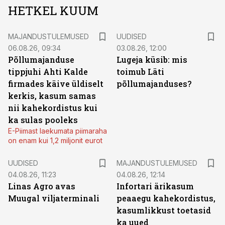
HETKEL KUUM
MAJANDUSTULEMUSED
UUDISED
06.08.26, 09:34
03.08.26, 12:00
Põllumajanduse
Lugeja küsib: mis
tippjuhi Ahti Kalde
toimub Läti
firmades käive üldiselt
põllumajanduses?
kerkis, kasum samas
nii kahekordistus kui
ka sulas pooleks
E-Piimast laekumata piimaraha
on enam kui 1,2 miljonit eurot
UUDISED
MAJANDUSTULEMUSED
04.08.26, 11:23
04.08.26, 12:14
Linas Agro avas
Infortari ärikasum
Muugal viljaterminali
peaaegu kahekordistus,
kasumlikkust toetasid
ka uued