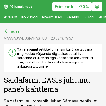
Esimene kuu -70%
Avaleht
Kõik lood
Arvamused
Galeriid
TOPid
Sisu
cebook
cebook
Tagasi
Twitter)
Twitter)
MAAMAJANDUSRAHASTUS
26.02.13, 19:57
kedIn
kedIn
Tähelepanu!
Artikkel on enam kui 5 aastat vana
ning kuulub väljaande digitaalsesse arhiivi.
ail
ail
Väljaanne ei uuenda ega kaasajasta arhiveeritud
sisu, mistõttu võib olla vajalik kaasaegsete
k
k
allikatega tutvumine
Saidafarm: EASis juhtunu
paneb kahtlema
Saidafarmi suuromanik Juhan Särgava nentis, et