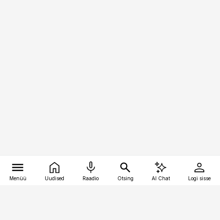
Menüü
Uudised
Raadio
Otsing
AI Chat
Logi sisse
Vana-Lõuna 39/1, 19094 Tallinn