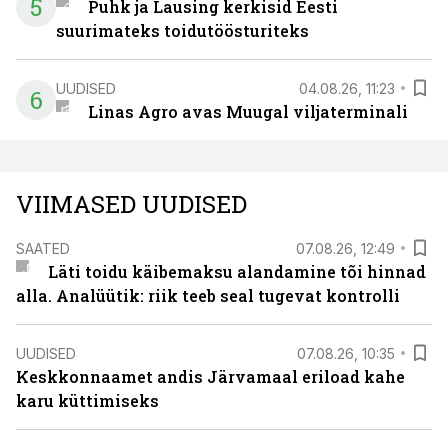
5
Puhk ja Lausing kerkisid Eesti
suurimateks toidutöösturiteks
UUDISED
04.08.26, 11:23
6
Linas Agro avas Muugal viljaterminali
VIIMASED UUDISED
SAATED
07.08.26, 12:49
Läti toidu käibemaksu alandamine tõi hinnad
alla. Analüütik: riik teeb seal tugevat kontrolli
UUDISED
07.08.26, 10:35
Keskkonnaamet andis Järvamaal eriload kahe
karu küttimiseks