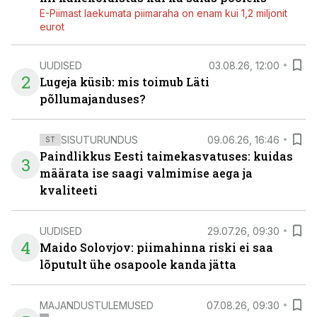
E-Piimast laekumata piimaraha on enam kui 1,2 miljonit
eurot
UUDISED
03.08.26, 12:00
2
Lugeja küsib: mis toimub Läti
põllumajanduses?
SISUTURUNDUS
09.06.26, 16:46
ST
Paindlikkus Eesti taimekasvatuses: kuidas
3
määrata ise saagi valmimise aega ja
kvaliteeti
UUDISED
29.07.26, 09:30
4
Maido Solovjov: piimahinna riski ei saa
lõputult ühe osapoole kanda jätta
MAJANDUSTULEMUSED
07.08.26, 09:30