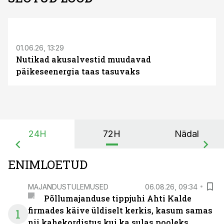
ST
01.06.26, 13:29
Nutikad akusalvestid muudavad
päikeseenergia taas tasuvaks
24H
72H
Nädal
ENIMLOETUD
MAJANDUSTULEMUSED
06.08.26, 09:34
Põllumajanduse tippjuhi Ahti Kalde
firmades käive üldiselt kerkis, kasum samas
1
nii kahekordistus kui ka sulas pooleks