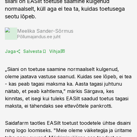
siiani on EASilt toetuse saamine kulgenud
normaalselt, küll aga ei tea ta, kuidas toetusega
seotu lõpeb.
Meelika Sander-Sõrmus
Põllumajandus.ee juht
Jaga
Salvesta
Vihja
„Siiani on toetuse saamine normaalselt kulgenud,
oleme jaatava vastuse saanud. Kuidas see lõpeb, ei tea
- kas peab tagasi maksma ka. Aasta tagasi juhtunu
näitab, et peab kahtlema,” märkis Särgava, kes
kinnitas, et isegi kui tuleks EASilt saadud toetus tagasi
maksta, ei tähendaks see ettevõttele pankrotti.
Saidafarm taotles EASilt toetust toodetele ühtse disaini
ning logo loomiseks. "Meie oleme väiketegija ja üritame