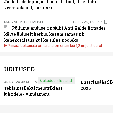
Jaekettide lepingud luubi all: tootjale ei tohi
veeretada ostja äririski
MAJANDUSTULEMUSED
06.08.26, 09:34
Põllumajanduse tippjuhi Ahti Kalde firmades
käive üldiselt kerkis, kasum samas nii
kahekordistus kui ka sulas pooleks
E-Piimast laekumata piimaraha on enam kui 1,2 miljonit eurot
ÜRITUSED
8 akadeemilist tundi
Energiasäästli
ÄRIPÄEVA AKADEEMIA
Tehisintellekti meistriklass
2026
juhtidele - vundament