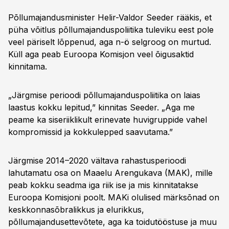
Põllumajandusminister Helir-Valdor Seeder rääkis, et
püha võitlus põllumajanduspoliitika tuleviku eest pole
veel päriselt lõppenud, aga n-ö selgroog on murtud.
Küll aga peab Euroopa Komisjon veel õigusaktid
kinnitama.
„Järgmise perioodi põllumajanduspoliitika on laias
laastus kokku lepitud,” kinnitas Seeder. „Aga me
peame ka siseriiklikult erinevate huvigruppide vahel
kompromissid ja kokkulepped saavutama.”
Järgmise 2014–2020 vältava rahastusperioodi
lahutamatu osa on Maaelu Arengukava (MAK), mille
peab kokku seadma iga riik ise ja mis kinnitatakse
Euroopa Komisjoni poolt. MAKi olulised märksõnad on
keskkonnasõbralikkus ja elurikkus,
põllumajandusettevõtete, aga ka toidutööstuse ja muu