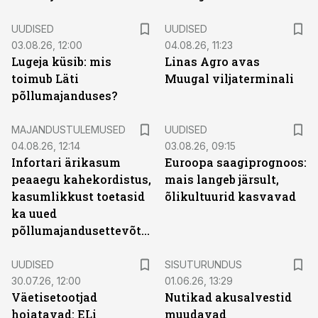
UUDISED
UUDISED
03.08.26, 12:00
04.08.26, 11:23
Lugeja küsib: mis
Linas Agro avas
toimub Läti
Muugal viljaterminali
põllumajanduses?
MAJANDUSTULEMUSED
UUDISED
04.08.26, 12:14
03.08.26, 09:15
Infortari ärikasum
Euroopa saagiprognoos:
peaaegu kahekordistus,
mais langeb järsult,
kasumlikkust toetasid
õlikultuurid kasvavad
ka uued
põllumajandusettevõtted
ST
UUDISED
SISUTURUNDUS
30.07.26, 12:00
01.06.26, 13:29
Väetisetootjad
Nutikad akusalvestid
hoiatavad: ELi
muudavad