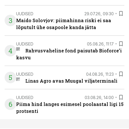
UUDISED
29.07.26, 09:30
3
Maido Solovjov: piimahinna riski ei saa
lõputult ühe osapoole kanda jätta
UUDISED
05.08.26, 11:17
4
Rahvusvaheline fond paisutab Bioforce’i
kasvu
UUDISED
04.08.26, 11:23
5
Linas Agro avas Muugal viljaterminali
UUDISED
03.08.26, 14:00
6
Piima hind langes esimesel poolaastal ligi 15
protsenti