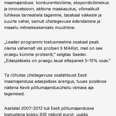
maamajanduse konkurentsivõime, ekspordivõimekus
ja innovatsioon, aktiivne maakasutus, võimalikult
lühikese tarneahela tagamine, tasakaal väikeste ja
suurte vahel, samuti ühistegevuse edendamine ja
maaelu mitmekesisemaks muutmine.
„Leader-programmi toetusmeetme osakaal peab
olema vähemalt viis protsen ti MAKist, meil on see
praegu kümme protsenti,” selgitas Seeder.
„Edaspidiseks on praegu laual ettepanek 5–15% osas.”
Ta rõhutas ühistegevuse osatähtsust Eesti
maamajanduse edaspidises arengus, tuues positiivse
näitena Kevili põllumajandusühistu viimase aja
tegemised.
Aastatel 2007–2013 tuli Eesti põllumajandusse
toetustena kokku 935 miljonit eurot, uueks