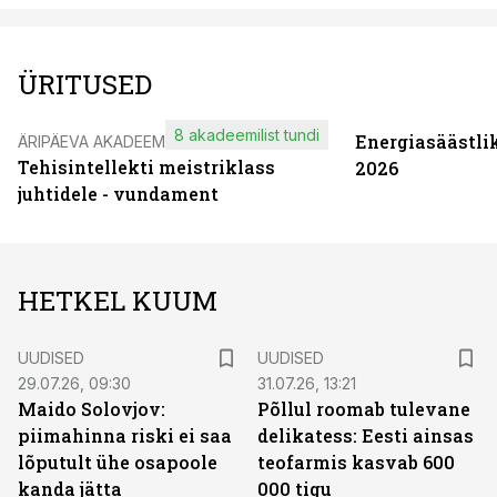
ÜRITUSED
8 akadeemilist tundi
Energiasäästli
ÄRIPÄEVA AKADEEMIA
Tehisintellekti meistriklass
2026
juhtidele - vundament
HETKEL KUUM
UUDISED
UUDISED
29.07.26, 09:30
31.07.26, 13:21
Maido Solovjov:
Põllul roomab tulevane
piimahinna riski ei saa
delikatess: Eesti ainsas
lõputult ühe osapoole
teofarmis kasvab 600
kanda jätta
000 tigu