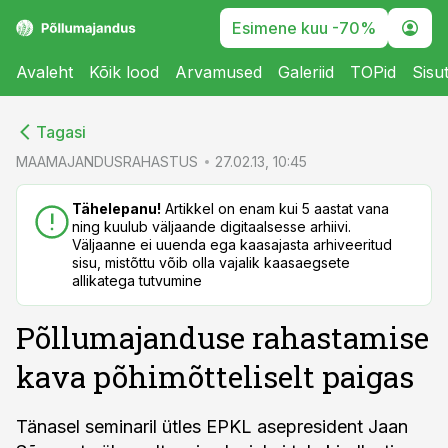
Esimene kuu -70%
Avaleht
Kõik lood
Arvamused
Galeriid
TOPid
Sisu
cebook
cebook
Tagasi
Twitter)
Twitter)
MAAMAJANDUSRAHASTUS
27.02.13, 10:45
kedIn
kedIn
Tähelepanu!
Artikkel on enam kui 5 aastat vana
ning kuulub väljaande digitaalsesse arhiivi.
ail
ail
Väljaanne ei uuenda ega kaasajasta arhiveeritud
sisu, mistõttu võib olla vajalik kaasaegsete
k
k
allikatega tutvumine
Põllumajanduse rahastamise
kava põhimõtteliselt paigas
Tänasel seminaril ütles EPKL asepresident Jaan