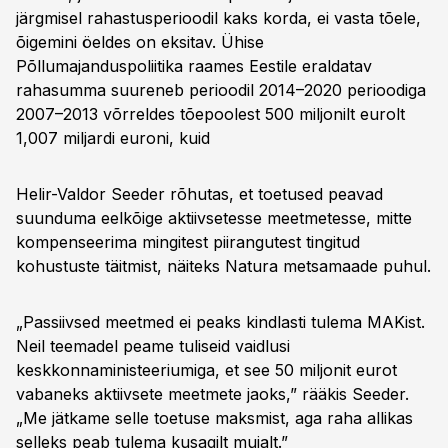
järgmisel rahastusperioodil kaks korda, ei vasta tõele,
õigemini öeldes on eksitav. Ühise
Põllumajanduspoliitika raames Eestile eraldatav
rahasumma suureneb perioodil 2014–2020 perioodiga
2007–2013 võrreldes tõepoolest 500 miljonilt eurolt
1,007 miljardi euroni, kuid
Helir-Valdor Seeder rõhutas, et toetused peavad
suunduma eelkõige aktiivsetesse meetmetesse, mitte
kompenseerima mingitest piirangutest tingitud
kohustuste täitmist, näiteks Natura metsamaade puhul.
„Passiivsed meetmed ei peaks kindlasti tulema MAKist.
Neil teemadel peame tuliseid vaidlusi
keskkonnaministeeriumiga, et see 50 miljonit eurot
vabaneks aktiivsete meetmete jaoks,” rääkis Seeder.
„Me jätkame selle toetuse maksmist, aga raha allikas
selleks peab tulema kusagilt mujalt.”