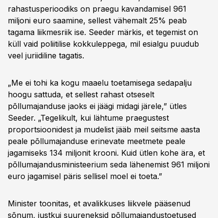
rahastusperioodiks on praegu kavandamisel 961
miljoni euro saamine, sellest vähemalt 25% peab
tagama liikmesriik ise. Seeder märkis, et tegemist on
küll vaid poliitilise kokkuleppega, mil esialgu puudub
veel juriidiline tagatis.
„Me ei tohi ka kogu maaelu toetamisega sedapalju
hoogu sattuda, et sellest rahast otseselt
põllumajanduse jaoks ei jäägi midagi järele,” ütles
Seeder. „Tegelikult, kui lähtume praegustest
proportsioonidest ja mudelist jääb meil seitsme aasta
peale põllumajanduse erinevate meetmete peale
jagamiseks 134 miljonit krooni. Kuid ütlen kohe ära, et
põllumajandusministeerium seda lähenemist 961 miljoni
euro jagamisel päris sellisel moel ei toeta.”
Minister toonitas, et avalikkuses liikvele pääsenud
sõnum, justkui suureneksid põllumajandustoetused