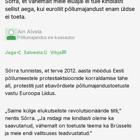
Sõrra, et vähemalt meie eluajal ei tule kindlasti
sellist aega, kui euroliit põllumajandust enam üldse
ei toeta.
Ain Alvela
Põllumajandus.ee kaasautor
Jaga
Salvesta
Vihja
Sõrra tunnistas, et terve 2012. aasta möödus Eesti
põllumeestele protestiaktsioonide korraldamise tähe
all, protestiti just ebavõrdsete põllumajandustoetuste
vastu Euroopa Liidus.
„Saime külge elukutseliste revolutsionääride tiitli,”
nentis Sõrra. „Ja midagi me kindlasti oleme ka
saavutanud, vähemalt on toetuste teema ka Brüsselis
ja meie endi valitsuses teadvustatud.”