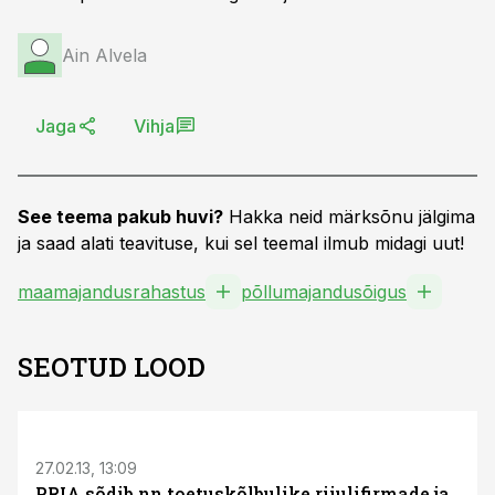
Ain Alvela
Jaga
Vihja
See teema pakub huvi?
Hakka neid märksõnu jälgima
ja saad alati teavituse, kui sel teemal ilmub midagi uut!
maamajandusrahastus
põllumajandusõigus
SEOTUD LOOD
27.02.13, 13:09
PRIA sõdib nn toetuskõlbulike riiulifirmade ja