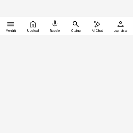
Menüü
Uudised
Raadio
Otsing
AI Chat
Logi sisse
Vana-Lõuna 39/1, 19094 Tallinn
(+372) 667 0111
pollumajandus@pollumajandus.ee
Telli
Reklaam
Firmast
Sisu kasutamisõigused
Ajakirjaniku
eetikakoodeks
Üldtingimused
Privaatsustingimused