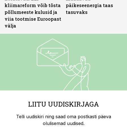
kliimareform võib tõsta
päikeseenergia taas
põllumeeste kulusid ja
tasuvaks
viia tootmise Euroopast
välja
LIITU UUDISKIRJAGA
Telli uudiskiri ning saad oma postkasti päeva
olulisemad uudised.