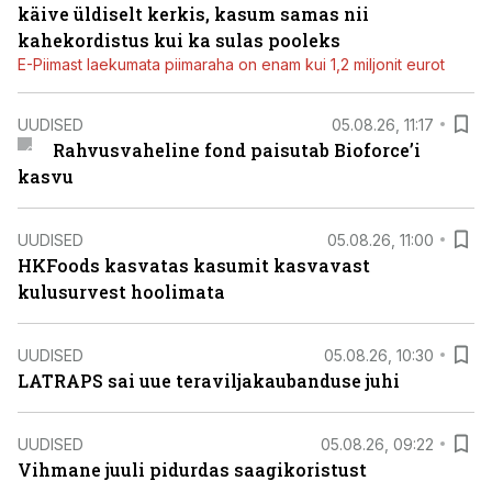
käive üldiselt kerkis, kasum samas nii
kahekordistus kui ka sulas pooleks
E-Piimast laekumata piimaraha on enam kui 1,2 miljonit eurot
UUDISED
05.08.26, 11:17
Rahvusvaheline fond paisutab Bioforce’i
kasvu
UUDISED
05.08.26, 11:00
HKFoods kasvatas kasumit kasvavast
kulusurvest hoolimata
UUDISED
05.08.26, 10:30
LATRAPS sai uue teraviljakaubanduse juhi
UUDISED
05.08.26, 09:22
Vihmane juuli pidurdas saagikoristust