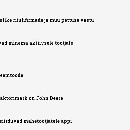
like riiulifirmade ja muu pettuse vastu
vad minema aktiivsele tootjale
bleemtoode
raktorimark on John Deere
siirduvad mahetootjatele appi