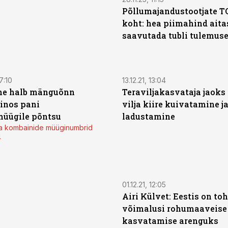
Põllumajandustootjate TO
koht: hea piimahind aita
saavutada tubli tulemus
7:10
13.12.21, 13:04
he halb mänguõnn
Teraviljakasvataja jaoks 
inos pani
vilja kiire kuivatamine j
üügile põntsu
ladustamine
 ja kombainide müüginumbrid
4
01.12.21, 12:05
Airi Külvet: Eestis on toh
võimalusi rohumaaveise
kasvatamise arenguks