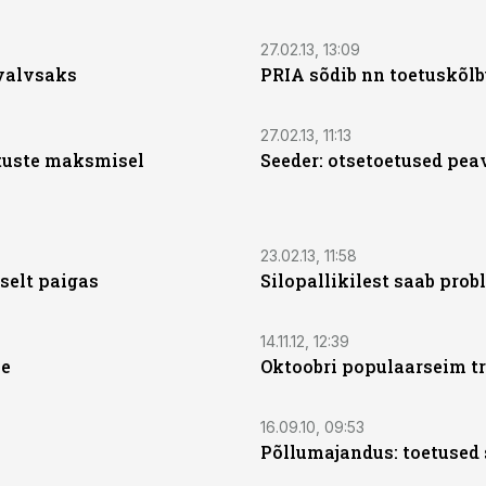
27.02.13, 13:09
valvsaks
PRIA sõdib nn toetuskõlbu
27.02.13, 11:13
etuste maksmisel
Seeder: otsetoetused pea
23.02.13, 11:58
selt paigas
Silopallikilest saab pro
14.11.12, 12:39
ne
Oktoobri populaarseim t
16.09.10, 09:53
Põllumajandus: toetused 