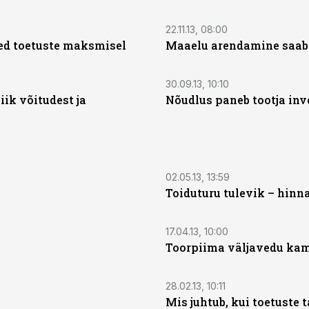
22.11.13, 08:00
ed toetuste maksmisel
Maaelu arendamine saab 
30.09.13, 10:10
iik võitudest ja
Nõudlus paneb tootja in
02.05.13, 13:59
Toiduturu tulevik – hinn
17.04.13, 10:00
Toorpiima väljavedu kam
28.02.13, 10:11
Mis juhtub, kui toetuste