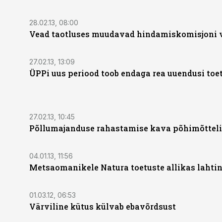
28.02.13, 08:00
Vead taotluses muudavad hindamiskomisjoni 
27.02.13, 13:09
ÜPPi uus periood toob endaga rea uuendusi to
27.02.13, 10:45
Põllumajanduse rahastamise kava põhimõtteli
04.01.13, 11:56
Metsaomanikele Natura toetuste allikas lahti
01.03.12, 06:53
Värviline kütus külvab ebavõrdsust