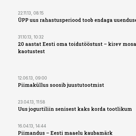
22.11.13, 08:15
ÜPP uus rahastusperiood toob endaga uuendus
31.10.13, 10:32
20 aastat Eesti oma toidutööstust – kirev mosa
kaotustest
12.06.13, 09:00
Piimaküllus soosib juustutootmist
23.04.13, 11:58
Uus jogurtiliin senisest kaks korda tootlikum
16.04.13, 14:44
Piimandus – Eesti maaelu kaubamärk