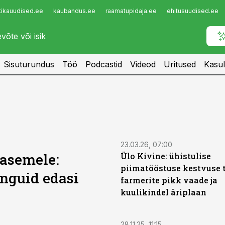
tikauudised.ee
kaubandus.ee
raamatupidaja.ee
ehitusuudised.ee
Infopank
Radar
Sisuturundus
Töö
Podcastid
Videod
Üritused
Kasul
23.03.26, 07:00
tasemele:
Ülo Kivine: ühistulise
piimatööstuse kestvuse 
nguid edasi
farmerite pikk vaade ja
kuulikindel äriplaan
28.11.25, 11:15