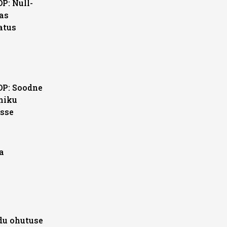
P: Null-
as
atus
OP: Soodne
niku
isse
a
du ohutuse