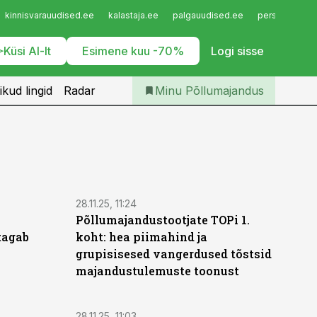
Iseteenindus
kinnisvarauudised.ee
kalastaja.ee
palgauudised.ee
personaliuudi
Telli Põllumajandus
Küsi AI-lt
Esimene kuu -70%
Logi sisse
ikud lingid
Radar
Minu Põllumajandus
28.11.25, 11:24
Põllumajandustootjate TOPi 1.
tagab
koht: hea piimahind ja
grupisisesed vangerdused tõstsid
majandustulemuste toonust
28.11.25, 11:03