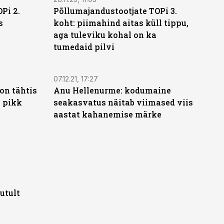
Pi 2.
Põllumajandustootjate TOPi 3.
s
koht: piimahind aitas küll tippu,
e
aga tuleviku kohal on ka
tumedaid pilvi
07.12.21, 17:27
on tähtis
Anu Hellenurme: kodumaine
a pikk
seakasvatus näitab viimased viis
aastat kahanemise märke
utult