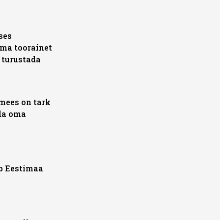
ses
ma toorainet
 turustada
umees on tark
ida oma
eb Eestimaa