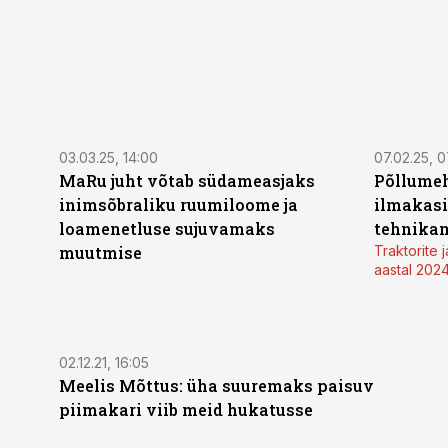
03.03.25, 14:00
07.02.25, 0
MaRu juht võtab südameasjaks
Põllume
inimsõbraliku ruumiloome ja
ilmakasi
loamenetluse sujuvamaks
tehnikam
muutmise
Traktorite
aastal 202
02.12.21, 16:05
Meelis Mõttus: üha suuremaks paisuv
piimakari viib meid hukatusse