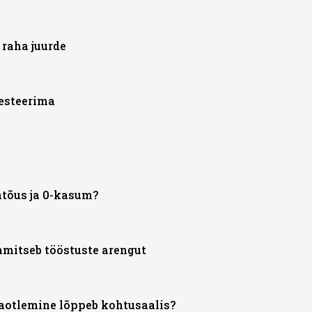
raha juurde
vesteerima
atõus ja 0-kasum?
mitseb tööstuste arengut
 taotlemine lõppeb kohtusaalis?