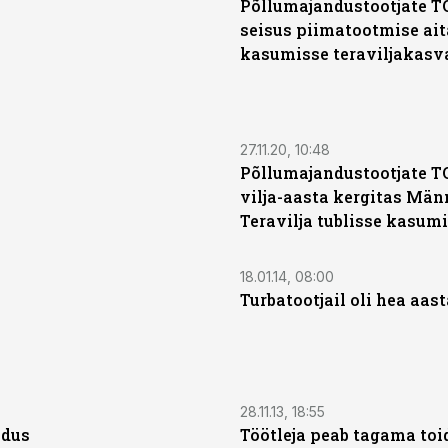
Põllumajandustootjate TO
seisus piimatootmise ait
kasumisse teraviljakasv
27.11.20, 10:48
Põllumajandustootjate T
vilja-aasta kergitas Män
Teravilja tublisse kasum
18.01.14, 08:00
Turbatootjail oli hea aast
28.11.13, 18:55
edus
Töötleja peab tagama toi