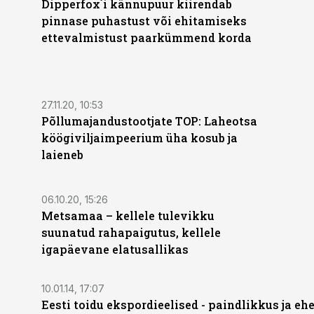
Dipperfox´i kännupuur kiirendab
pinnase puhastust või ehitamiseks
ettevalmistust paarkümmend korda
27.11.20, 10:53
Põllumajandustootjate TOP: Laheotsa
köögiviljaimpeerium üha kosub ja
laieneb
ST
06.10.20, 15:26
Metsamaa – kellele tulevikku
suunatud rahapaigutus, kellele
igapäevane elatusallikas
10.01.14, 17:07
Eesti toidu ekspordieelised - paindlikkus ja eh