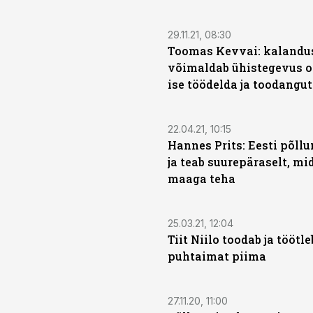
29.11.21, 08:30
Toomas Kevvai: kalandu
võimaldab ühistegevus o
ise töödelda ja toodangut
22.04.21, 10:15
Hannes Prits: Eesti põll
ja teab suurepäraselt, m
maaga teha
25.03.21, 12:04
Tiit Niilo toodab ja töötl
puhtaimat piima
27.11.20, 11:00