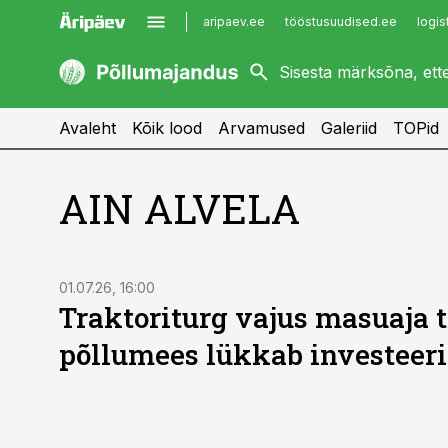
aripaev.ee
tööstusuudised.ee
logis
kaubandus.ee
imelineajalugu.ee
kinnisvarauudised.ee
imelineteadus.ee
Avaleht
Kõik lood
Arvamused
Galeriid
TOPid
AIN ALVELA
01.07.26, 16:00
Traktoriturg vajus masuaja 
põllumees lükkab investeeri