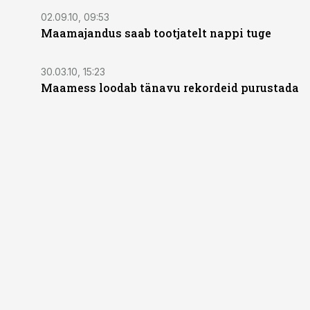
02.09.10, 09:53
Maamajandus saab tootjatelt nappi tuge
30.03.10, 15:23
Maamess loodab tänavu rekordeid purustada