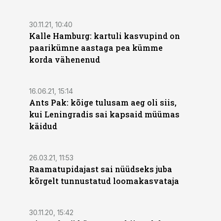
30.11.21, 10:40
Kalle Hamburg: kartuli kasvupind on
paarikümne aastaga pea kümme
korda vähenenud
16.06.21, 15:14
Ants Pak: kõige tulusam aeg oli siis,
kui Leningradis sai kapsaid müümas
käidud
26.03.21, 11:53
Raamatupidajast sai nüüdseks juba
kõrgelt tunnustatud loomakasvataja
ST
30.11.20, 15:42