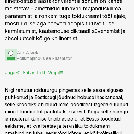
ainetööstuse aastakonverentsi sõnum on kaheti
mõistetav – ametnikud lubavad majanduskliima
paranemist ja rohkem tuge toidukraami töötlejale,
töösturid ise aga näevad hoopis turuvõitluse
karmistumist, kaubanduse diktaadi süvenemist ja
absoluutselt kõige kallinemist.
Ain Alvela
Põllumajandus.ee kaasautor
Jaga
Salvesta
Vihja
Niigi rahutut toiduturgu pingestas selle aasta alguses
puhkenud ja Eestissegi jõudnud hobuselihaskandaal,
selle krooniks on nüüd meie poodidest lagedale tulnud
mingit tundmatut päritolu konservid. Kogu selle mängu
ja noateral käimise tingib asjaolu, et Eestis toodetud,
eeldame, et kvaliteetse ja tervisliku toidukraami
omahind on juba sedavõrd kõrge, et kõikvõimalikul