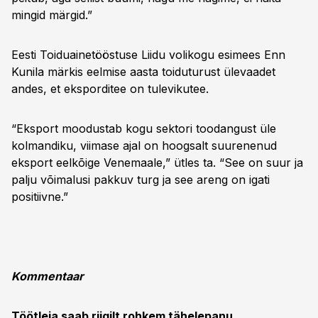
mingid märgid.”
Eesti Toiduainetööstuse Liidu volikogu esimees Enn
Kunila märkis eelmise aasta toiduturust ülevaadet
andes, et eksporditee on tulevikutee.
“Eksport moodustab kogu sektori toodangust üle
kolmandiku, viimase ajal on hoogsalt suurenenud
eksport eelkõige Venemaale,” ütles ta. “See on suur ja
palju võimalusi pakkuv turg ja see areng on igati
positiivne.”
Kommentaar
Töötleja saab riigilt rohkem tähelepanu