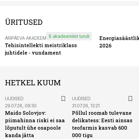
ÜRITUSED
8 akadeemilist tundi
Energiasäästli
ÄRIPÄEVA AKADEEMIA
Tehisintellekti meistriklass
2026
juhtidele - vundament
HETKEL KUUM
UUDISED
UUDISED
29.07.26, 09:30
31.07.26, 13:21
Maido Solovjov:
Põllul roomab tulevane
piimahinna riski ei saa
delikatess: Eesti ainsas
lõputult ühe osapoole
teofarmis kasvab 600
kanda jätta
000 tigu