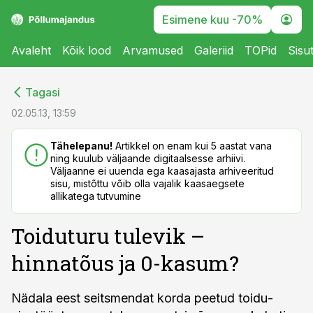
Esimene kuu -70%
Avaleht
Kõik lood
Arvamused
Galeriid
TOPid
Sisu
cebook
cebook
Tagasi
Twitter)
Twitter)
02.05.13, 13:59
kedIn
kedIn
Tähelepanu!
Artikkel on enam kui 5 aastat vana
ning kuulub väljaande digitaalsesse arhiivi.
ail
ail
Väljaanne ei uuenda ega kaasajasta arhiveeritud
sisu, mistõttu võib olla vajalik kaasaegsete
k
k
allikatega tutvumine
Toiduturu tulevik –
hinnatõus ja 0-kasum?
Nädala eest seitsmendat korda peetud toidu­