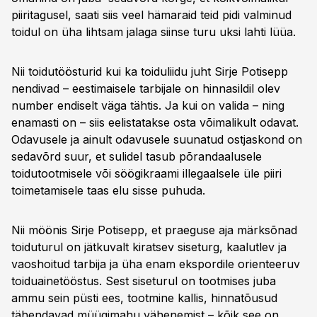
piiritagusel, saati siis veel hämaraid teid pidi valminud
toidul on üha lihtsam jalaga siinse turu uksi lahti lüüa.
Nii toidutöösturid kui ka toiduliidu juht Sirje Potisepp
nendivad – eestimaisele tarbijale on hinnasildil olev
number endiselt väga tähtis. Ja kui on valida – ning
enamasti on – siis eelistatakse osta võimalikult odavat.
Odavusele ja ainult odavusele suunatud ostjaskond on
sedavõrd suur, et sulidel tasub põrandaalusele
toidutootmisele või söögikraami illegaalsele üle piiri
toimetamisele taas elu sisse puhuda.
Nii möönis Sirje Potisepp, et praeguse aja märksõnad
toiduturul on jätkuvalt kiratsev siseturg, kaalutlev ja
vaoshoitud tarbija ja üha enam ekspordile orienteeruv
toiduainetööstus. Sest siseturul on tootmises juba
ammu sein püsti ees, tootmine kallis, hinnatõusud
tähendavad müügimahu vähenemist – kõik see on