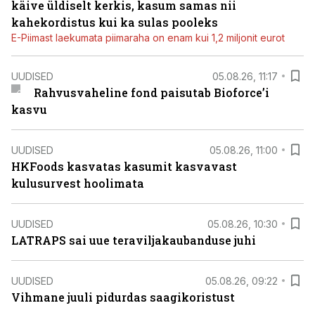
käive üldiselt kerkis, kasum samas nii
kahekordistus kui ka sulas pooleks
E-Piimast laekumata piimaraha on enam kui 1,2 miljonit eurot
UUDISED
05.08.26, 11:17
Rahvusvaheline fond paisutab Bioforce’i
kasvu
UUDISED
05.08.26, 11:00
HKFoods kasvatas kasumit kasvavast
kulusurvest hoolimata
UUDISED
05.08.26, 10:30
LATRAPS sai uue teraviljakaubanduse juhi
UUDISED
05.08.26, 09:22
Vihmane juuli pidurdas saagikoristust