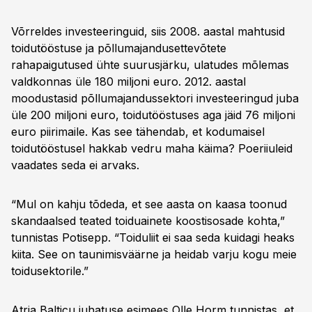
Võrreldes investeeringuid, siis 2008. aastal mahtusid
toidutööstuse ja põllumajandusettevõtete
rahapaigutused ühte suurusjärku, ulatudes mõlemas
valdkonnas üle 180 miljoni euro. 2012. aastal
moodustasid põllumajandussektori investeeringud juba
üle 200 miljoni euro, toidutööstuses aga jäid 76 miljoni
euro piirimaile. Kas see tähendab, et kodumaisel
toidutööstusel hakkab vedru maha käima? Poeriiuleid
vaadates seda ei arvaks.
“Mul on kahju tõdeda, et see aasta on kaasa toonud
skandaalsed teated toiduainete koostisosade kohta,”
tunnistas Potisepp. “Toiduliit ei saa seda kuidagi heaks
kiita. See on taunimisväärne ja heidab varju kogu meie
toidusektorile.”
Atria Balticu juhatuse esimees Olle Horm tunnistas, et