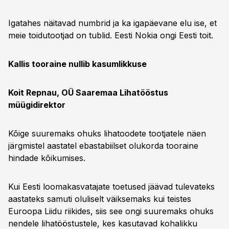
Igatahes näitavad numbrid ja ka igapäevane elu ise, et
meie toidutootjad on tublid. Eesti Nokia ongi Eesti toit.
Kallis tooraine nullib kasumlikkuse
Koit Repnau, OÜ Saaremaa Lihatööstus
müügidirektor
Kõige suuremaks ohuks lihatoodete tootjatele näen
järgmistel aastatel ebastabiilset olukorda tooraine
hindade kõikumises.
Kui Eesti loomakasvatajate toetused jäävad tulevateks
aastateks samuti oluliselt väiksemaks kui teistes
Euroopa Liidu riikides, siis see ongi suuremaks ohuks
nendele lihatööstustele, kes kasutavad kohalikku