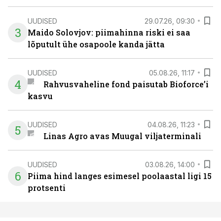
UUDISED
29.07.26, 09:30
3
Maido Solovjov: piimahinna riski ei saa
lõputult ühe osapoole kanda jätta
UUDISED
05.08.26, 11:17
4
Rahvusvaheline fond paisutab Bioforce’i
kasvu
UUDISED
04.08.26, 11:23
5
Linas Agro avas Muugal viljaterminali
UUDISED
03.08.26, 14:00
6
Piima hind langes esimesel poolaastal ligi 15
protsenti