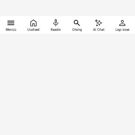
Menüü
Uudised
Raadio
Otsing
AI Chat
Logi sisse
Vana-Lõuna 39/1, 19094 Tallinn
(+372) 667 0111
pollumajandus@pollumajandus.ee
Telli
Reklaam
Firmast
Sisu kasutamisõigused
Ajakirjaniku
eetikakoodeks
Üldtingimused
Privaatsustingimused