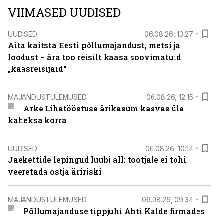
VIIMASED UUDISED
UUDISED
06.08.26, 13:27
Aita kaitsta Eesti põllumajandust, metsi ja
loodust – ära too reisilt kaasa soovimatuid
„kaasreisijaid“
MAJANDUSTULEMUSED
06.08.26, 12:15
Arke Lihatööstuse ärikasum kasvas üle
kaheksa korra
UUDISED
06.08.26, 10:14
Jaekettide lepingud luubi all: tootjale ei tohi
veeretada ostja äririski
MAJANDUSTULEMUSED
06.08.26, 09:34
Põllumajanduse tippjuhi Ahti Kalde firmades