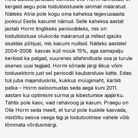
kergeid aegu pole toidutööstusele siinmail määratud.
Näiteks Atria pole kogu oma kaheksa tegevusaasta
jooksul Eestis kasumit näinud. Selle kaheksa aastat
jaotab Horm tinglikeks perioodideks, mis on
toidutööstuse olukorda määranud ja millest igaüks
sisaldas põhjusi, mis kasumi nullisid. Näiteks aastatel
2004–2008 kasvas küll müük 15%, aga samapalju
kerkisid ka palgad, suurenes allahindluste osa ja turule
sisenes uusi tegijaid. Hormi sõnade järgi liikus võim
toidusektoris just sel perioodil kaubanduse kätte. Edasi
tuli juba majanduskriis, kukkus müügimaht, kärbiti
palka – Horm iseloomustas seda ­aega kuni 2011.
aastani kui optimismi surma ja kibestumise ajajärku.
Tähtis pole kasv, vaid rahavoog ja kasum. Praegu on
Olle Horm seda meelt, et turul pole kuskile kasvada,
mistõttu seisva veega tiigi ja toidutootmise vahele võib
tõmmata võrdusmärgi.