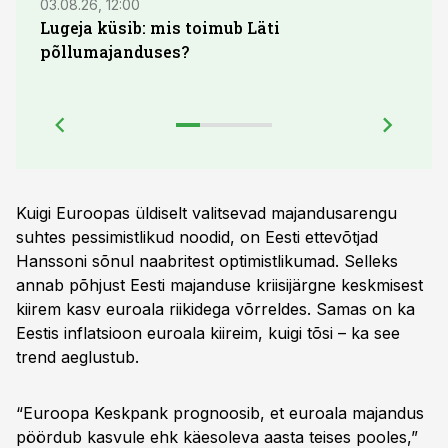
03.08.26, 12:00
04.08.
Lugeja küsib: mis toimub Läti
põllumajanduses?
Kuigi Euroopas üldiselt valitsevad majandusarengu
suhtes pessimistlikud noodid, on Eesti ettevõtjad
Hanssoni sõnul naabritest optimistlikumad. Selleks
annab põhjust Eesti majanduse kriisijärgne keskmisest
kiirem kasv euroala riikidega võrreldes. Samas on ka
Eestis inflatsioon euroala kiireim, kuigi tõsi – ka see
trend aeglustub.
“Euroopa Keskpank prognoosib, et euroala majandus
pöördub kasvule ehk käesoleva aasta teises pooles,”