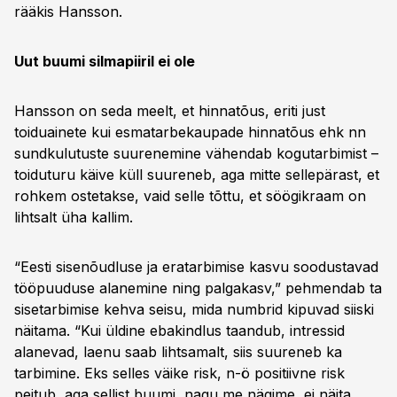
rääkis Hansson.
Uut buumi silmapiiril ei ole
Hansson on seda meelt, et hinnatõus, eriti just
toiduainete kui esmatarbekaupade hinnatõus ehk nn
sundkulutuste suurenemine vähendab kogutarbimist –
toiduturu käive küll suureneb, aga mitte sellepärast, et
rohkem ostetakse, vaid selle tõttu, et söögikraam on
lihtsalt üha kallim.
“Eesti sisenõudluse ja eratarbimise kasvu soodustavad
tööpuuduse alanemine ning palgakasv,” pehmendab ta
sisetarbimise kehva seisu, mida numbrid kipuvad siiski
näitama. “Kui üldine ebakindlus taandub, intressid
alanevad, laenu saab lihtsamalt, siis suureneb ka
tarbimine. Eks selles väike risk, n-ö positiivne risk
peitub, aga sellist buumi, nagu me nägime, ei näita