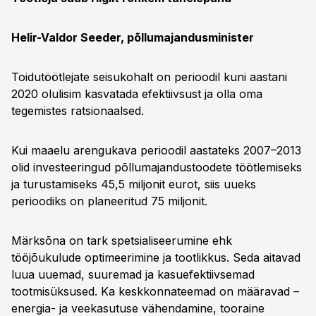
Helir-Valdor Seeder, põllumajandusminister
Toidutöötlejate seisukohalt on perioodil kuni aastani
2020 olulisim kasvatada efektiivsust ja olla oma
tegemistes ratsionaalsed.
Kui maaelu arengukava perioodil aastateks 2007–2013
olid investeeringud põllumajandustoodete töötlemiseks
ja turustamiseks 45,5 miljonit eurot, siis uueks
perioodiks on planeeritud 75 miljonit.
Märksõna on tark spetsialiseerumine ehk
tööjõukulude optimeerimine ja tootlikkus. Seda aitavad
luua uuemad, suuremad ja kasuefektiivsemad
tootmisüksused. Ka keskkonnateemad on määravad –
energia- ja veekasutuse vähendamine, tooraine