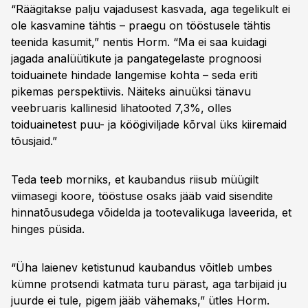
“Räägitakse palju vajadusest kasvada, aga tegelikult ei
ole kasvamine tähtis – praegu on tööstusele tähtis
teenida kasumit,” nentis Horm. “Ma ei saa kuidagi
jagada analüütikute ja pangategelaste prognoosi
toiduainete hindade langemise kohta – seda eriti
pikemas perspektiivis. Näiteks ainuüksi tänavu
veebruaris kallinesid lihatooted 7,3%, olles
toiduainetest puu- ja köögiviljade kõrval üks kiiremaid
tõusjaid.”
Teda teeb morniks, et kaubandus riisub müügilt
viimasegi koore, tööstuse osaks jääb vaid sisendite
hinnatõusudega võidelda ja tootevalikuga laveerida, et
hinges püsida.
“Üha laienev ketistunud kaubandus võitleb umbes
kümne protsendi katmata turu pärast, aga tarbijaid ju
juurde ei tule, pigem jääb vähemaks,” ütles Horm.