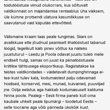
toidutööstuse viinud olukorrani, kus sõltuvalt
valdkonnast on majandamise rentaablus üha väiksem,
üle kümne protsendi ulatuva kasumlikkuse on
saavutanud vaid käputäis ettevõtteid.
Välismaine kraam taas peale tungimas. Siiani on
avalikkuse ette jõudnud peamiselt lihatööstust tabanud
löögid, tegelikult käib pinev võitlus ka näiteks
juustuturul – Leedu ja Poola odavat juustu tuleb meile
endiselt hulgi, samas on juust ka piimatööstusele
kriitilise tähtsusega eksportkaup. Ragistatakse ka
teistes valdkondades – väidetavalt dumpinghinnaga ei-
tea-kust tulev kala, kodumaistest palju odavamad
hoidised, konservid, mesi, munad, kuivained, puuviljad
jne. Ostja eelistus aga hakkab kodumaisuselt kalduma
hinna poole. Pealegi – Eesti firma paneb küll oma
kaubale uhkelt peale lipumärgi – toodetud Eestis –
selle tooraine aga võib pärineda ükskõik kust.