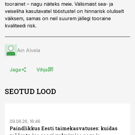
toorainet – nagu näiteks meie. Välismaist sea- ja
veiseliha kasutavatel tööstustel on hinnarisk oluliselt
väiksem, samas on neil suurem jällegi toor­aine
kvaliteedi risk.
Ain Alvela
Jaga
Vihja
SEOTUD LOOD
ST
09.06.26, 16:46
Paindlikkus Eesti taimekasvatuses: kuidas