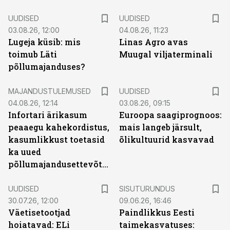
UUDISED
UUDISED
03.08.26, 12:00
04.08.26, 11:23
Lugeja küsib: mis
Linas Agro avas
toimub Läti
Muugal viljaterminali
põllumajanduses?
MAJANDUSTULEMUSED
UUDISED
04.08.26, 12:14
03.08.26, 09:15
Infortari ärikasum
Euroopa saagiprognoos:
peaaegu kahekordistus,
mais langeb järsult,
kasumlikkust toetasid
õlikultuurid kasvavad
ka uued
põllumajandusettevõtted
ST
UUDISED
SISUTURUNDUS
30.07.26, 12:00
09.06.26, 16:46
Väetisetootjad
Paindlikkus Eesti
hoiatavad: ELi
taimekasvatuses: