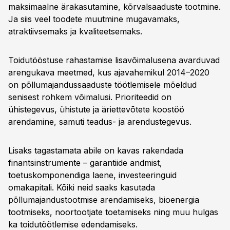
maksimaalne ärakasutamine, kõrvalsaaduste tootmine.
Ja siis veel toodete muutmine mugavamaks,
atraktiivsemaks ja kvaliteetsemaks.
Toidutööstuse rahastamise lisavõimalusena avarduvad
arengukava meetmed, kus ajavahemikul 2014–2020
on põllumajandussaaduste töötlemisele mõeldud
senisest rohkem võimalusi. Prioriteedid on
ühistegevus, ühistute ja äriettevõtete koostöö
arendamine, samuti teadus- ja arendustegevus.
Lisaks tagastamata abile on kavas rakendada
finantsinstrumente – garantiide andmist,
toetuskomponendiga laene, investeeringuid
omakapitali. Kõiki neid saaks kasutada
põllumajandustootmise arendamiseks, bioenergia
tootmiseks, noortootjate toetamiseks ning muu hulgas
ka toidutöötlemise edendamiseks.