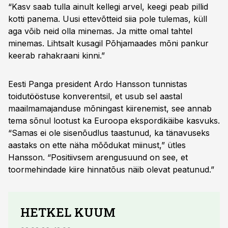
“Kasv saab tulla ainult kellegi arvel, keegi peab pillid
kotti panema. Uusi ettevõtteid siia pole tulemas, küll
aga võib neid olla minemas. Ja mitte omal tahtel
minemas. Lihtsalt kusagil Põhjamaades mõni pankur
keerab rahakraani kinni.”
Eesti Panga president Ardo Hansson tunnistas
toidutööstuse konverentsil, et usub sel aastal
maailmamajanduse mõningast kiirenemist, see annab
tema sõnul lootust ka Euroopa ekspordikäibe kasvuks.
“Samas ei ole sisenõudlus taastunud, ka tänavuseks
aastaks on ette näha mõõdukat miinust,” ütles
Hansson. “Positiivsem arengusuund on see, et
toormehindade kiire hinnatõus näib olevat peatunud.”
HETKEL KUUM