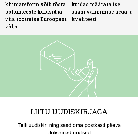
kliimareform võib tõsta
kuidas määrata ise
põllumeeste kulusid ja
saagi valmimise aega ja
viia tootmise Euroopast
kvaliteeti
välja
LIITU UUDISKIRJAGA
Telli uudiskiri ning saad oma postkasti päeva
olulisemad uudised.