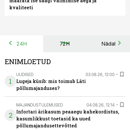
määrata ise saagi valmimise aega ja
kvaliteeti
24H
72H
Nädal
ENIMLOETUD
UUDISED
03.08.26, 12:00
1
Lugeja küsib: mis toimub Läti
põllumajanduses?
MAJANDUSTULEMUSED
04.08.26, 12:14
Infortari ärikasum peaaegu kahekordistus,
2
kasumlikkust toetasid ka uued
põllumajandusettevõtted