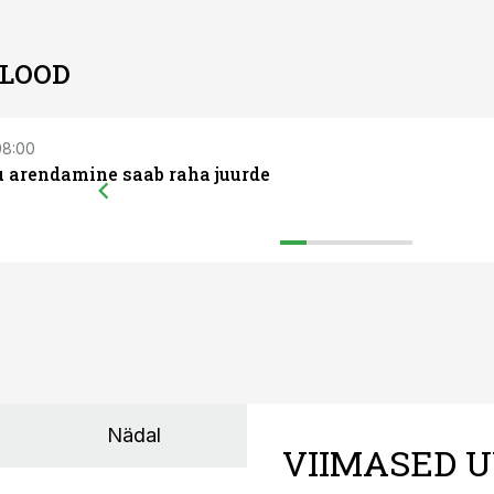
 LOOD
 08:00
 arendamine saab raha juurde
Nädal
VIIMASED U