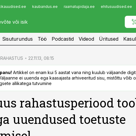
tikauudised.ee
kaubandus.ee
raamatupidaja.ee
ehitusuudised.ee
Infopank
Radar
Sisuturundus
Töö
Podcastid
Videod
Üritused
Kasul
RAHASTUS
22.11.13, 08:15
panu!
Artikkel on enam kui 5 aastat vana ning kuulub väljaande digi
. Väljaanne ei uuenda ega kaasajasta arhiveeritud sisu, mistõttu võib ol
sete allikatega tutvumine
us rahastusperiood too
a uuendused toetuste
misel