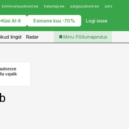
Iseteenindus
kinnisvarauudised.ee
kalastaja.ee
palgauudised.ee
personaliuudi
Telli Põllumajandus
Küsi AI-lt
Esimene kuu -70%
Logi sisse
ikud lingid
Radar
Minu Põllumajandus
taalsesse
la vajalik
b