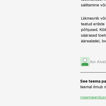
säilitamine v
Liikmesriik võ
teatud erilist
põhjused. Kõik
säärased toe
äärealadel, lo
Ain Alve
See teema pa
teemal ilmub m
maamajandusr