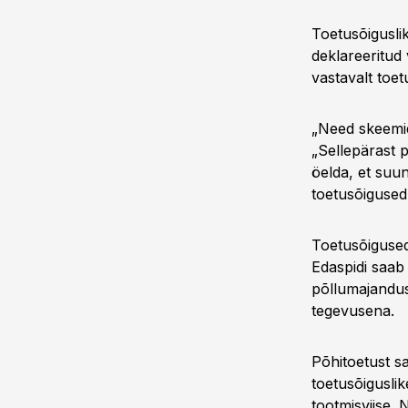
Toetusõiguslik
deklareeritud 
vastavalt toe
„Need skeemid 
„Sellepärast p
öelda, et suun
toetusõigused 
Toetusõigused
Edaspidi saab t
põllumajandus
tegevusena.
Põhitoetust 
toetusõiguslik
tootmisviise.