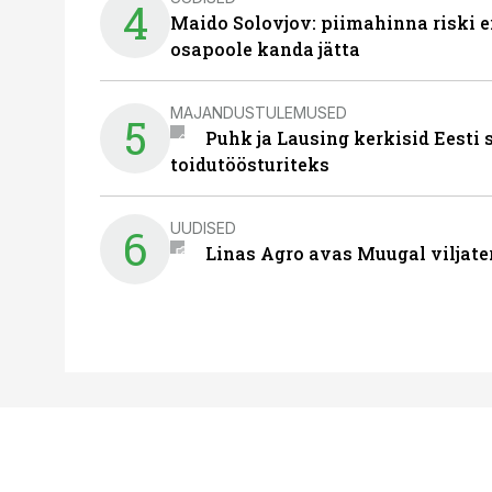
4
Maido Solovjov: piimahinna riski ei
osapoole kanda jätta
MAJANDUSTULEMUSED
5
Puhk ja Lausing kerkisid Eesti
toidutöösturiteks
UUDISED
6
Linas Agro avas Muugal viljate