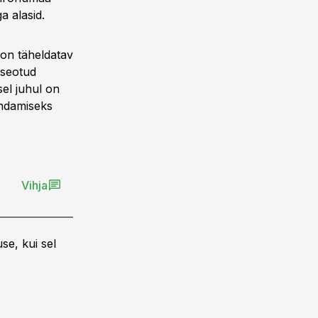
a alasid.
s on täheldatav
 seotud
sel juhul on
endamiseks
Vihja
se, kui sel