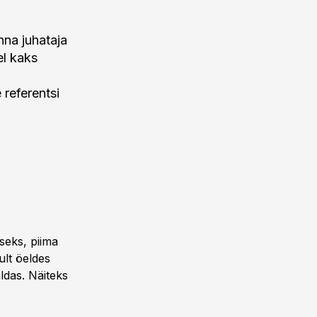
na juhataja
el kaks
 referentsi
seks, piima
ult öeldes
ldas. Näiteks