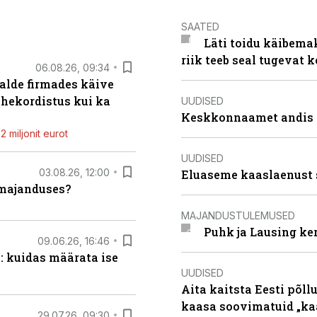
SAATED
Läti toidu käibema
riik teeb seal tugevat k
06.08.26, 09:34
alde firmades käive
ahekordistus kui ka
UUDISED
Keskkonnaamet andis J
 miljonit eurot
UUDISED
03.08.26, 12:00
Eluaseme kaaslaenust 
umajanduses?
MAJANDUSTULEMUSED
Puhk ja Lausing ke
09.06.26, 16:46
: kuidas määrata ise
UUDISED
Aita kaitsta Eesti põllu
kaasa soovimatuid „kaa
29.07.26, 09:30