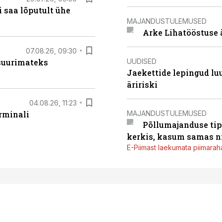
 saa lõputult ühe
MAJANDUSTULEMUSED
Arke Lihatööstuse 
07.08.26, 09:30
UUDISED
 suurimateks
Jaekettide lepingud luub
äririski
04.08.26, 11:23
MAJANDUSTULEMUSED
rminali
Põllumajanduse tip
kerkis, kasum samas ni
E-Piimast laekumata piimaraha