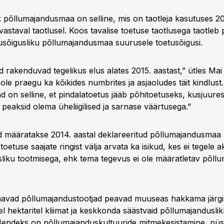
 põllumajandusmaa on selline, mis on taotleja kasutuses 201
vastaval taotlusel. Koos tavalise toetuse taotlusega taotleb
tusõigusliku põllumajandusmaa suurusele toetusõigusi.
rakenduvad tegelikus elus alates 2015. aastast,” ütles Mai 
ole praegu ka kõikides numbrites ja asjaoludes täit kindlust. 
d on selline, et pindalatoetus jääb põhitoetuseks, kusjuure
peaksid olema üheliigilised ja sarnase väärtusega.”
 määratakse 2014. aastal deklareeritud põllumajandusmaa a
oetuse saajate ringist välja arvata ka isikud, kes ei tegele ak
liku tootmisega, ehk tema tegevus ei ole määratletav põllu
saavad põllumajandustootjad peavad muuseas hakkama jär
el hektaritel kliimat ja keskkonda säästvaid põllumajandusli
 Nendeks on põllumajanduskultuuride mitmekesistamine, pü