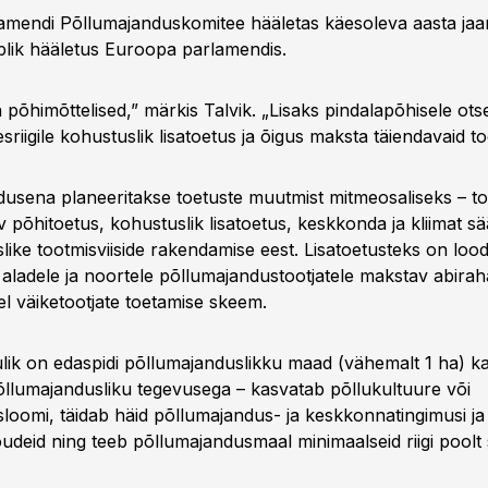
mendi Põllumajanduskomitee hääletas käesoleva aasta jaan
õplik hääletus Euroopa parlamendis.
põhimõttelised,” märkis Talvik. „Lisaks pindalapõhisele ots
esriigile kohustuslik lisatoetus ja õigus maksta täiendavaid to
dusena planeeritakse toetuste muutmist mitmeosaliseks – t
 põhitoetus, kohustuslik lisatoetus, keskkonda ja kliimat sä
ike tootmisviiside rakendamise eest. Lisatoetusteks on lood
 aladele ja noortele põllumajandustootjatele makstav abirah
el väiketootjate toetamise skeem.
lik on edaspidi põllumajanduslikku maad (vähemalt 1 ha) kas
õllumajandusliku tegevusega – kasvatab põllukultuure või
loomi, täidab häid põllumajandus- ja keskkonnatingimusi ja
deid ning teeb põllumajandusmaal minimaalseid riigi poolt 