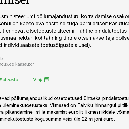
sministeeriumi põllumajandusturu korraldamise osakon
sõnul on käesoleva aasta seisuga paralleelselt kasutus
elt erinevat otsetoetuste skeemi – ühtne pindalatoetus
usmaa hektari kohta) ning ühtne otsemakse (ajaloolise
d individuaalsete toetusõiguste alusel).
la
ndus.ee kaasautor
Salvesta
Vihja
vad põllumajanduslikud otsetoetused ühtseks pindalatoetu
a üleminekutoetusteks. Viimased on Talviku hinnangul piltlik
a pikendamine, mille maksmist euroliit liikmesriikidele võima
minekutoetuste kogusumma veidi üle 22 miljoni euro.