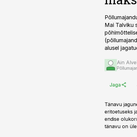
Põllumajandu
Mai Talviku 
põhimõttelis
(põllumajand
alusel jagatu
Ain Alve
Põllumaja
Jaga
Tänavu jagune
eritoetuseks j
endise olukorr
tänavu on üle