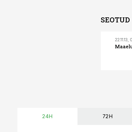
SEOTUD
22.11.13,
Maaelu
24H
72H