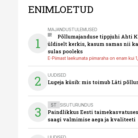
ENIMLOETUD
MAJANDUSTULEMUSED
Põllumajanduse tippjuhi Ahti K
1
üldiselt kerkis, kasum samas nii k
sulas pooleks
E-Piimast laekumata piimaraha on enam kui 1,2
UUDISED
2
Lugeja küsib: mis toimub Läti põll
ST
SISUTURUNDUS
3
Paindlikkus Eesti taimekasvatuses
saagi valmimise aega ja kvaliteeti
UUDISED