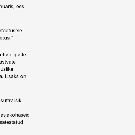
uaris, ees
etoetusele
etusi.”
oetusõiguste
ästvate
uslike
a. Lisaks on
utav isik,
 asjakohaseid
sätestatud