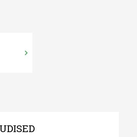
26.11.13, 09:52
Ministeerium saatis miljardilise e
kooskõlastusringile
UDISED