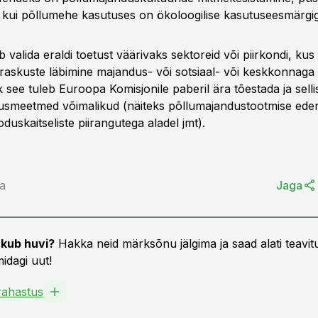
õi kui põllumehe kasutuses on ökoloogilise kasutuseesmärgig
ib valida eraldi toetust väärivaks sektoreid või piirkondi, ku
e raskuste läbimine majandus- või sotsiaal- või keskkonnaga
 see tuleb Euroopa Komisjonile paberil ära tõestada ja selli
tusmeetmed võimalikud (näiteks põllumajandustootmise ed
oduskaitseliste piirangutega aladel jmt).
la
Jaga
kub huvi?
Hakka neid märksõnu jälgima ja saad alati teavitu
idagi uut!
ahastus