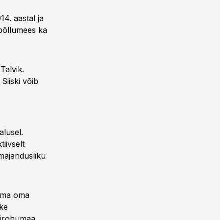
4. aastal ja
 põllumees ka
Talvik.
Siiski võib
s
lusel.
tiivselt
majandusliku
gima oma
kke
sirohumaa