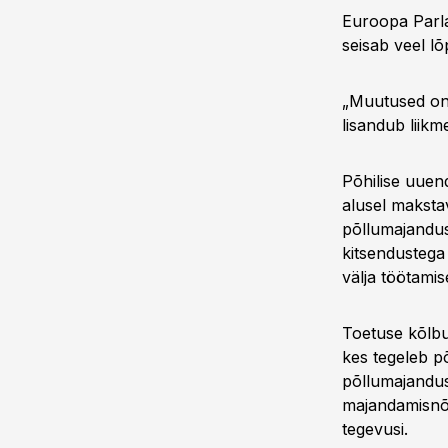
Euroopa Parla
seisab veel l
„Muutused on 
lisandub liikm
Põhilise uuen
alusel makstav
põllumajandusl
kitsendustega
välja töötamis
Toetuse kõlbu
kes tegeleb p
põllumajandus
majandamisnõu
tegevusi.