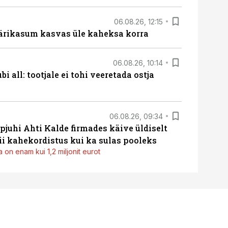
06.08.26, 12:15
ärikasum kasvas üle kaheksa korra
06.08.26, 10:14
i all: tootjale ei tohi veeretada ostja
06.08.26, 09:34
pjuhi Ahti Kalde firmades käive üldiselt
i kahekordistus kui ka sulas pooleks
 on enam kui 1,2 miljonit eurot