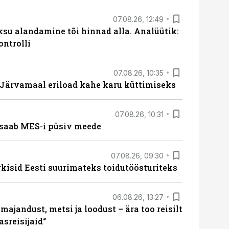
07.08.26, 12:49
ksu alandamine tõi hinnad alla. Analüütik:
ontrolli
07.08.26, 10:35
ärvamaal eriload kahe karu küttimiseks
07.08.26, 10:31
saab MES-i püsiv meede
07.08.26, 09:30
rkisid Eesti suurimateks toidutöösturiteks
06.08.26, 13:27
majandust, metsi ja loodust – ära too reisilt
sreisijaid“