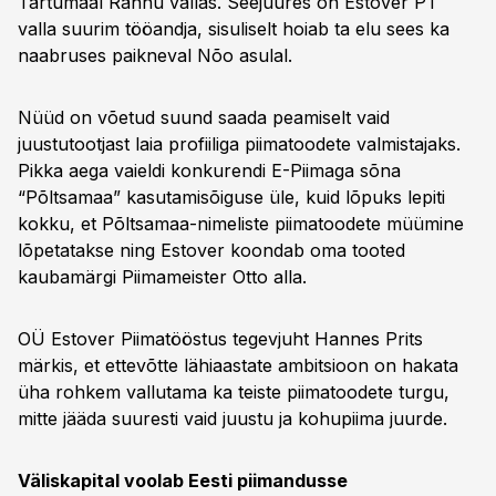
Tartumaal Rannu vallas. Seejuures on Estover PT
valla suurim tööandja, sisuliselt hoiab ta elu sees ka
naabruses paikneval Nõo asulal.
Nüüd on võetud suund saada peamiselt vaid
juustutootjast laia profiiliga piimatoodete valmistajaks.
Pikka aega vaieldi konkurendi E-Piimaga sõna
“Põltsamaa” kasutamisõiguse üle, kuid lõpuks lepiti
kokku, et Põltsamaa-nimeliste piimatoodete müümine
lõpetatakse ning Estover koondab oma tooted
kaubamärgi Piimameister Otto alla.
OÜ Estover Piimatööstus tegevjuht Hannes Prits
märkis, et ettevõtte lähiaastate ambitsioon on hakata
üha rohkem vallutama ka teiste piimatoodete turgu,
mitte jääda suuresti vaid juustu ja kohupiima juurde.
Väliskapital voolab Eesti piimandusse