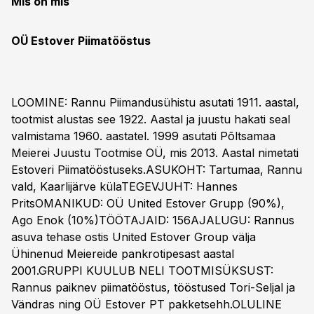
Mis on mis
OÜ Estover Piimatööstus
LOOMINE: Rannu Piimandusühistu asutati 1911. aastal,
tootmist alustas see 1922. Aastal ja juustu hakati seal
valmistama 1960. aastatel. 1999 asutati Põltsamaa
Meierei Juustu Tootmise OÜ, mis 2013. Aastal nimetati
Estoveri Piimatööstuseks.ASUKOHT: Tartumaa, Rannu
vald, Kaarlijärve külaTEGEVJUHT: Hannes
PritsOMANIKUD: OÜ United Estover Grupp (90%),
Ago Enok (10%)TÖÖTAJAID: 156AJALUGU: Rannus
asuva tehase ostis United Estover Group välja
Ühinenud Meiereide pankrotipesast aastal
2001.GRUPPI KUULUB NELI TOOTMISÜKSUST:
Rannus paiknev piimatööstus, tööstused Tori-Seljal ja
Vändras ning OÜ Estover PT pakketsehh.OLULINE