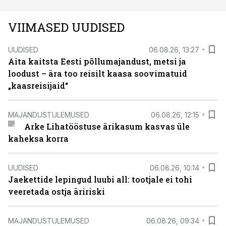
VIIMASED UUDISED
UUDISED
06.08.26, 13:27
Aita kaitsta Eesti põllumajandust, metsi ja
loodust – ära too reisilt kaasa soovimatuid
„kaasreisijaid“
MAJANDUSTULEMUSED
06.08.26, 12:15
Arke Lihatööstuse ärikasum kasvas üle
kaheksa korra
UUDISED
06.08.26, 10:14
Jaekettide lepingud luubi all: tootjale ei tohi
veeretada ostja äririski
MAJANDUSTULEMUSED
06.08.26, 09:34