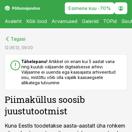
Esimene kuu -70%
Avaleht
Kõik lood
Arvamused
Galeriid
TOPid
Sisu
cebook
cebook
Tagasi
Twitter)
Twitter)
12.06.13, 09:00
kedIn
kedIn
Tähelepanu!
Artikkel on enam kui 5 aastat vana
ning kuulub väljaande digitaalsesse arhiivi.
ail
ail
Väljaanne ei uuenda ega kaasajasta arhiveeritud
sisu, mistõttu võib olla vajalik kaasaegsete
k
k
allikatega tutvumine
Piimaküllus soosib
juustutootmist
Kuna Eestis toodetakse aasta-aastalt üha rohkem