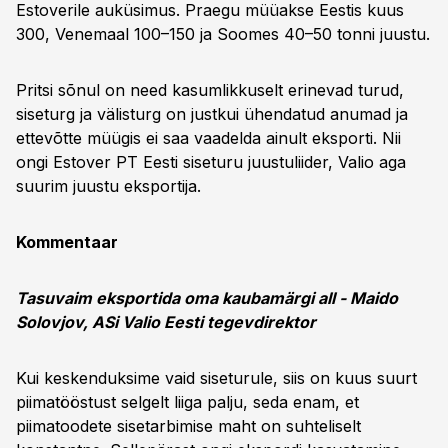
Estoverile auküsimus. Praegu müüakse Eestis kuus
300, Venemaal 100–150 ja Soomes 40–50 tonni juustu.
Pritsi sõnul on need kasumlikkuselt erinevad turud,
siseturg ja välisturg on justkui ühendatud anumad ja
ettevõtte müügis ei saa vaadelda ainult eksporti. Nii
ongi Estover PT Eesti siseturu juustuliider, Valio aga
suurim juustu eksportija.
Kommentaar
Tasuvaim eksportida oma kaubamärgi all - Maido
Solovjov, ASi Valio Eesti tegevdirektor
Kui keskenduksime vaid siseturule, siis on kuus suurt
piimatööstust selgelt liiga palju, seda enam, et
piimatoodete sisetarbimise maht on suhteliselt