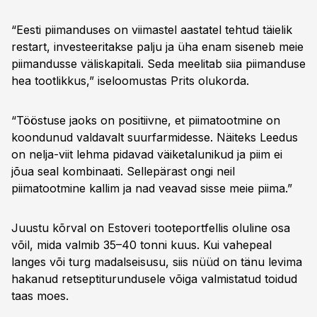
“Eesti piimanduses on viimastel aastatel tehtud täielik
restart, investeeritakse palju ja üha enam siseneb meie
piimandusse väliskapitali. Seda meelitab siia piimanduse
hea tootlikkus,” iseloomustas Prits olukorda.
“Tööstuse jaoks on positiivne, et piimatootmine on
koondunud valdavalt suurfarmidesse. Näiteks Leedus
on nelja-viit lehma pidavad väiketalunikud ja piim ei
jõua seal kombinaati. Sellepärast ongi neil
piimatootmine kallim ja nad veavad sisse meie piima.”
Juustu kõrval on Estoveri tooteportfellis oluline osa
võil, mida valmib 35–40 tonni kuus. Kui vahepeal
langes või turg madalseisusu, siis nüüd on tänu levima
hakanud retseptiturundusele võiga valmistatud toidud
taas moes.