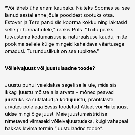
“Või läheb üha enam kaubaks. Näiteks Soomes sai see
läinud aastal enne jõule poodidest sootuks otsa.
Estover ja Tere panid siis koorma kokku ning läkitasid
selle põhjanaabritele,” rääkis Prits. “Toitu peaks
tutvustama kodumaisuse ja naturaalsuse kaudu, mitte
pookima sellele külge mingeid kaheldava väärtusega
omadusi. Turunduslikult on see tupiktee.”
Võileivajuust või juustulaadne toode?
Juustu puhul vaieldakse sageli selle üle, mida siis
ikkagi juustu mõiste alla arvata – mõned peavad
juustuks ka sulatatud ja kodujuustu, prantslaste
arvates pole aga Eestis toodetud Atleet või Hiirte juust
üldse mingi õige juust. Meie juustumeistrid ise
nimetavad viimaseid võileivajuustudeks, kuigi vahepeal
hakkas levima termin “juustulaadne toode”.