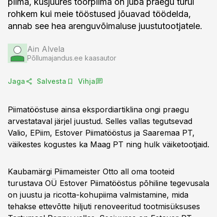
piima, kusjuures toorpiima on juba praegu turul
rohkem kui meie tööstused jõuavad töödelda,
annab see hea arenguvõimaluse juustutootjatele.
Ain Alvela
Põllumajandus.ee kaasautor
Jaga
Salvesta
Vihja
Piimatööstuse ainsa ekspordiartiklina ongi praegu
arvestataval järjel juustud. Selles vallas tegutsevad
Valio, EPiim, Estover Piimatööstus ja Saaremaa PT,
väikestes kogustes ka Maag PT ning hulk väiketootjaid.
Kaubamärgi Piimameister Otto all oma tooteid
turustava OÜ Estover Piimatööstus põhiline tegevusala
on juustu ja ricotta-kohupiima valmistamine, mida
tehakse ettevõtte hiljuti renoveeritud tootmisüksuses