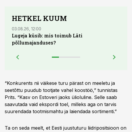
HETKEL KUUM
03.08.26, 12:00
04.08.
Lugeja küsib: mis toimub Läti
põllumajanduses?
“Konkurents nii väikese turu pärast on meeletu ja
seetõttu puudub tootjate vahel koostöö,” tunnistas
Prits. “Kasv on Estoveri jaoks ülioluline. Selle saab
saavutada vaid ekspordi toel, milleks aga on tarvis
suurendada tootmismahtu ja laiendada sortimenti.”
Ta on seda meelt, et Eesti juustuturu liidripositsioon on