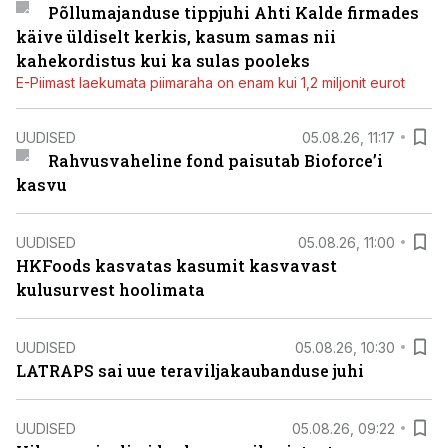
Põllumajanduse tippjuhi Ahti Kalde firmades
käive üldiselt kerkis, kasum samas nii
kahekordistus kui ka sulas pooleks
E-Piimast laekumata piimaraha on enam kui 1,2 miljonit eurot
UUDISED
05.08.26, 11:17
Rahvusvaheline fond paisutab Bioforce’i
kasvu
UUDISED
05.08.26, 11:00
HKFoods kasvatas kasumit kasvavast
kulusurvest hoolimata
UUDISED
05.08.26, 10:30
LATRAPS sai uue teraviljakaubanduse juhi
UUDISED
05.08.26, 09:22