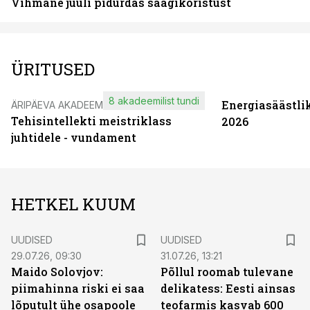
Vihmane juuli pidurdas saagikoristust
ÜRITUSED
8 akadeemilist tundi
Energiasäästli
ÄRIPÄEVA AKADEEMIA
Tehisintellekti meistriklass
2026
juhtidele - vundament
HETKEL KUUM
UUDISED
UUDISED
29.07.26, 09:30
31.07.26, 13:21
Maido Solovjov:
Põllul roomab tulevane
piimahinna riski ei saa
delikatess: Eesti ainsas
lõputult ühe osapoole
teofarmis kasvab 600