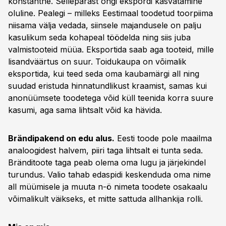
konstantne. Sellepärast ongi ekspordi kasvatamine
oluline. Pealegi – milleks Eestimaal toodetud toorpiima
niisama välja vedada, siinsele majandusele on palju
kasulikum seda kohapeal töödelda ning siis juba
valmistooteid müüa. Eksportida saab aga tooteid, mille
lisandväärtus on suur. Toidukaupa on võimalik
eksportida, kui teed seda oma kaubamärgi all ning
suudad eristuda hinnatundlikust kraamist, samas kui
anonüümsete toodetega võid küll teenida korra suure
kasumi, aga sama lihtsalt võid ka hävida.
Brändipakend on edu alus.
Eesti toode pole maailma
analoogidest halvem, piiri taga lihtsalt ei tunta seda.
Bränditoote taga peab olema oma lugu ja järjekindel
turundus. Valio tahab edaspidi keskenduda oma nime
all müümisele ja muuta n-ö nimeta toodete osakaalu
võimalikult väikseks, et mitte sattuda allhankija rolli.