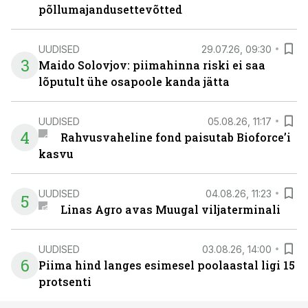
põllumajandusettevõtted
UUDISED
29.07.26, 09:30
3
Maido Solovjov: piimahinna riski ei saa
lõputult ühe osapoole kanda jätta
UUDISED
05.08.26, 11:17
4
Rahvusvaheline fond paisutab Bioforce’i
kasvu
UUDISED
04.08.26, 11:23
5
Linas Agro avas Muugal viljaterminali
UUDISED
03.08.26, 14:00
6
Piima hind langes esimesel poolaastal ligi 15
protsenti