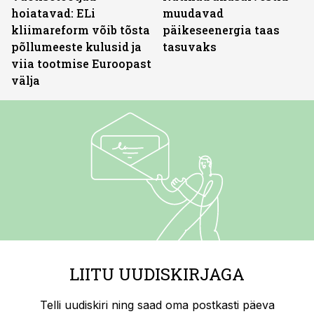
hoiatavad: ELi
muudavad
kliimareform võib tõsta
päikeseenergia taas
põllumeeste kulusid ja
tasuvaks
viia tootmise Euroopast
välja
LIITU UUDISKIRJAGA
Telli uudiskiri ning saad oma postkasti päeva