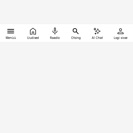
Menüü
Uudised
Raadio
Otsing
AI Chat
Logi sisse
Vana-Lõuna 39/1, 19094 Tallinn
(+372) 667 0111
pollumajandus@pollumajandus.ee
Telli
Reklaam
Firmast
Sisu kasutamisõigused
Ajakirjaniku
eetikakoodeks