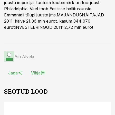
juustu importija, tuntuim kaubamärk on toorjuust
Philadelphia. Veel toob Eestisse hallitusjuuste,
Emmentali tüüpi juuste jms.MAJANDUSNÄITAJAD
2011: käive 21,36 mln eurot, kasum 344 070
eurotINVESTEERINGUD 2011: 2,72 mln eurot
Ain Alvela
Jaga
Vihja
SEOTUD LOOD
ST