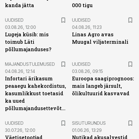
kanda jätta
000 tigu
UUDISED
UUDISED
03.08.26, 12:00
04.08.26, 11:23
Lugeja küsib: mis
Linas Agro avas
toimub Läti
Muugal viljaterminali
põllumajanduses?
MAJANDUSTULEMUSED
UUDISED
04.08.26, 12:14
03.08.26, 09:15
Infortari ärikasum
Euroopa saagiprognoos:
peaaegu kahekordistus,
mais langeb järsult,
kasumlikkust toetasid
õlikultuurid kasvavad
ka uued
põllumajandusettevõtted
ST
UUDISED
SISUTURUNDUS
30.07.26, 12:00
01.06.26, 13:29
Väetisetootjad
Nutikad akusalvestid