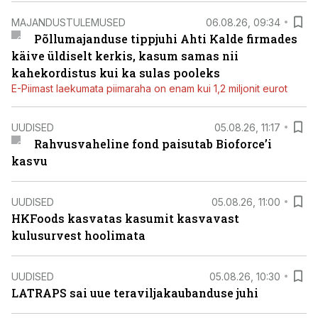
MAJANDUSTULEMUSED
06.08.26, 09:34
Põllumajanduse tippjuhi Ahti Kalde firmades
käive üldiselt kerkis, kasum samas nii
kahekordistus kui ka sulas pooleks
E-Piimast laekumata piimaraha on enam kui 1,2 miljonit eurot
UUDISED
05.08.26, 11:17
Rahvusvaheline fond paisutab Bioforce’i
kasvu
UUDISED
05.08.26, 11:00
HKFoods kasvatas kasumit kasvavast
kulusurvest hoolimata
UUDISED
05.08.26, 10:30
LATRAPS sai uue teraviljakaubanduse juhi