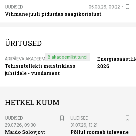
UUDISED
05.08.26, 09:22
Vihmane juuli pidurdas saagikoristust
ÜRITUSED
8 akadeemilist tundi
Energiasäästli
ÄRIPÄEVA AKADEEMIA
Tehisintellekti meistriklass
2026
juhtidele - vundament
HETKEL KUUM
UUDISED
UUDISED
29.07.26, 09:30
31.07.26, 13:21
Maido Solovjov:
Põllul roomab tulevane