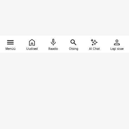
Menüü
Uudised
Raadio
Otsing
AI Chat
Logi sisse
Vana-Lõuna 39/1, 19094 Tallinn
(+372) 667 0111
pollumajandus@pollumajandus.ee
Telli
Reklaam
Firmast