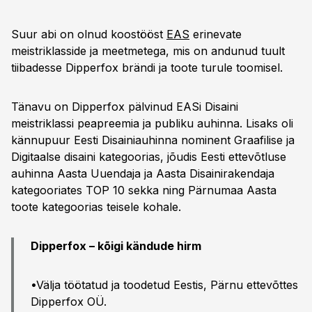
Suur abi on olnud koostööst
EAS
erinevate
meistriklasside ja meetmetega, mis on andunud tuult
tiibadesse Dipperfox brändi ja toote turule toomisel.
Tänavu on Dipperfox pälvinud EASi Disaini
meistriklassi peapreemia ja publiku auhinna. Lisaks oli
kännupuur Eesti Disainiauhinna nominent Graafilise ja
Digitaalse disaini kategoorias, jõudis Eesti ettevõtluse
auhinna Aasta Uuendaja ja Aasta Disainirakendaja
kategooriates TOP 10 sekka ning Pärnumaa Aasta
toote kategoorias teisele kohale.
Dipperfox – kõigi kändude hirm
•Välja töötatud ja toodetud Eestis, Pärnu ettevõttes
Dipperfox OÜ.