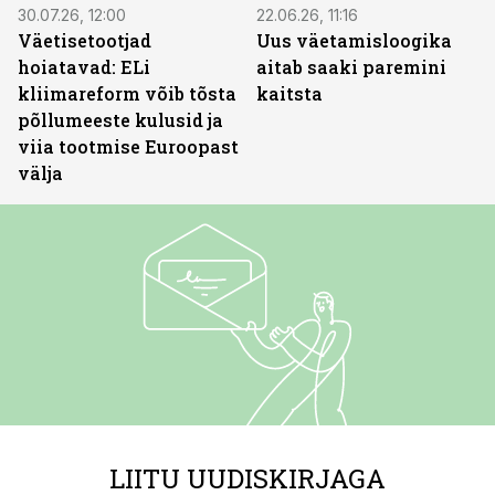
30.07.26, 12:00
22.06.26, 11:16
Väetisetootjad
Uus väetamisloogika
hoiatavad: ELi
aitab saaki paremini
kliimareform võib tõsta
kaitsta
põllumeeste kulusid ja
viia tootmise Euroopast
välja
LIITU UUDISKIRJAGA