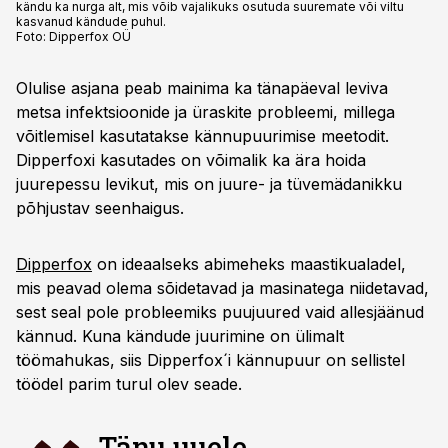
kändu ka nurga alt, mis võib vajalikuks osutuda suuremate või viltu
kasvanud kändude puhul.
Foto:
Dipperfox OÜ
Olulise asjana peab mainima ka tänapäeval leviva
metsa infektsioonide ja üraskite probleemi, millega
võitlemisel kasutatakse kännupuurimise meetodit.
Dipperfoxi kasutades on võimalik ka ära hoida
juurepessu levikut, mis on juure- ja tüvemädanikku
põhjustav seenhaigus.
Dipperfox
on ideaalseks abimeheks maastikualadel,
mis peavad olema sõidetavad ja masinatega niidetavad,
sest seal pole probleemiks puujuured vaid allesjäänud
kännud. Kuna kändude juurimine on ülimalt
töömahukas, siis Dipperfox´i kännupuur on sellistel
töödel parim turul olev seade.
„Tänu uuele