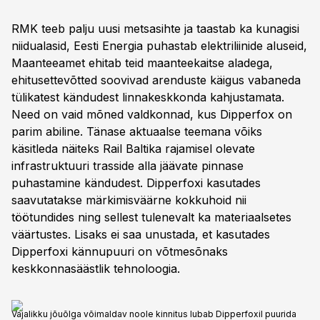
RMK teeb palju uusi metsasihte ja taastab ka kunagisi
niidualasid, Eesti Energia puhastab elektriliinide aluseid,
Maanteeamet ehitab teid maanteekaitse aladega,
ehitusettevõtted soovivad arenduste käigus vabaneda
tülikatest kändudest linnakeskkonda kahjustamata.
Need on vaid mõned valdkonnad, kus Dipperfox on
parim abiline. Tänase aktuaalse teemana võiks
käsitleda näiteks Rail Baltika rajamisel olevate
infrastruktuuri trasside alla jäävate pinnase
puhastamine kändudest. Dipperfoxi kasutades
saavutatakse märkimisväärne kokkuhoid nii
töötundides ning sellest tulenevalt ka materiaalsetes
väärtustes. Lisaks ei saa unustada, et kasutades
Dipperfoxi kännupuuri on võtmesõnaks
keskkonnasäästlik tehnoloogia.
Vajalikku jõuõlga võimaldav noole kinnitus lubab Dipperfoxil puurida