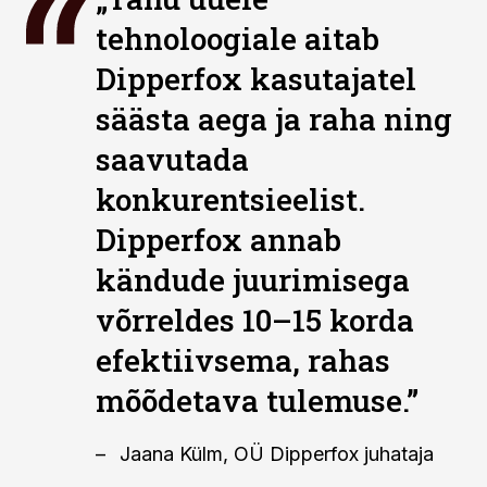
tehnoloogiale aitab
Dipperfox kasutajatel
säästa aega ja raha ning
saavutada
konkurentsieelist.
Dipperfox annab
kändude juurimisega
võrreldes 10–15 korda
efektiivsema, rahas
mõõdetava tulemuse.”
Jaana Külm, OÜ Dipperfox juhataja