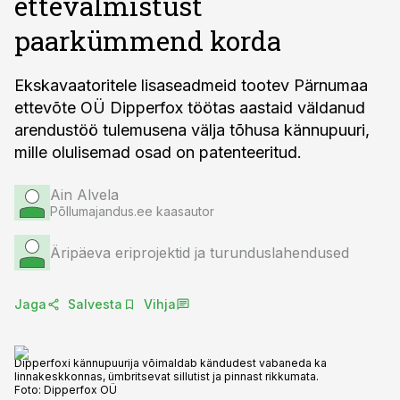
ettevalmistust
paarkümmend korda
Ekskavaatoritele lisaseadmeid tootev Pärnumaa
ettevõte OÜ Dipperfox töötas aastaid väldanud
arendustöö tulemusena välja tõhusa kännupuuri,
mille olulisemad osad on patenteeritud.
Ain Alvela
Põllumajandus.ee kaasautor
Äripäeva eriprojektid ja turunduslahendused
Jaga
Salvesta
Vihja
Dipperfoxi kännupuurija võimaldab kändudest vabaneda ka
linnakeskkonnas, ümbritsevat sillutist ja pinnast rikkumata.
Foto:
Dipperfox OÜ