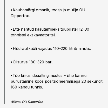
•Kaubamärgi omanik, tootja ja müüja OÜ
Dipperfox.
•Ette nähtud kasutamiseks tüüpilistel 12–30
tonnistel ekskavaatoritel.
•Hüdraulikaõli vajadus 110–220 liitrit/minutis.
•Õlisurve 180–320 bari.
•Töö kiirus ideaaltingimustes – ühe kännu
purustamine koos positsioneerimisega 20 sekundit,
180 kändu tunnis.
Allikas: OÜ Dipperfox