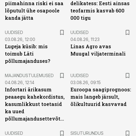
piimahinna riski ei saa
delikatess: Eesti ainsas
lõputult ühe osapoole
teofarmis kasvab 600
kanda jätta
000 tigu
UUDISED
UUDISED
03.08.26, 12:00
04.08.26, 11:23
Lugeja küsib: mis
Linas Agro avas
toimub Läti
Muugal viljaterminali
põllumajanduses?
MAJANDUSTULEMUSED
UUDISED
04.08.26, 12:14
03.08.26, 09:15
Infortari ärikasum
Euroopa saagiprognoos:
peaaegu kahekordistus,
mais langeb järsult,
kasumlikkust toetasid
õlikultuurid kasvavad
ka uued
põllumajandusettevõtted
ST
UUDISED
SISUTURUNDUS