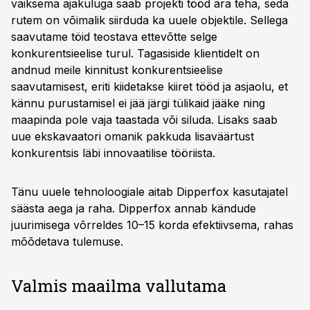
väiksema ajakuluga saab projekti tööd ära teha, seda
rutem on võimalik siirduda ka uuele objektile. Sellega
saavutame töid teostava ettevõtte selge
konkurentsieelise turul. Tagasiside klientidelt on
andnud meile kinnitust konkurentsieelise
saavutamisest, eriti kiidetakse kiiret tööd ja asjaolu, et
kännu purustamisel ei jää järgi tülikaid jääke ning
maapinda pole vaja taastada või siluda. Lisaks saab
uue ekskavaatori omanik pakkuda lisaväärtust
konkurentsis läbi innovaatilise tööriista.
Tänu uuele tehnoloogiale aitab Dipperfox kasutajatel
säästa aega ja raha. Dipperfox annab kändude
juurimisega võrreldes 10–15 korda efektiivsema, rahas
mõõdetava tulemuse.
Valmis maailma vallutama