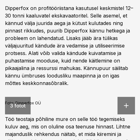
Dipperfox on profitööriistana kasutusel keskmistel 12–
30 tonni kaaluvatel ekskavaatoritel. Selle asemel, et
kännud välja juurida aega ja kütust kulutades ning
pinnast rikkudes, puurib Dipperfox kännu hetkega ja
probleem on lahendatud. Lisaks jääb ära tülikas
väljajuuritud kändude ära vedamise ja utiliseerimise
protsess. Alati võib valida kändude kuivatamise ja
puhastamise mooduse, kuid nende käitlemine on
pikaajalina ja ressurssi mahukas. Kännupuur säilitab
kännu ümbruses loodusliku maapinna ja on igas
mõttes keskkonnasõbralik.
Foto:
Dipperfox OÜ
3 fotot
Töö teostaja põhiline mure on selle töö tegemiseks
kuluv aeg, mis on oluline osa teenuse hinnast. Lihtne
majanduslik rehkendus näitab, et mida kiiremini ja