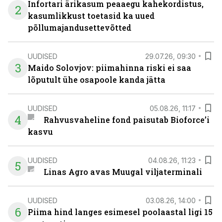
Infortari ärikasum peaaegu kahekordistus,
2
kasumlikkust toetasid ka uued
põllumajandusettevõtted
UUDISED
29.07.26, 09:30
3
Maido Solovjov: piimahinna riski ei saa
lõputult ühe osapoole kanda jätta
UUDISED
05.08.26, 11:17
4
Rahvusvaheline fond paisutab Bioforce’i
kasvu
UUDISED
04.08.26, 11:23
5
Linas Agro avas Muugal viljaterminali
UUDISED
03.08.26, 14:00
6
Piima hind langes esimesel poolaastal ligi 15