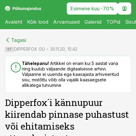
Esimene kuu -70%
Avaleht
Kõik lood
Arvamused
Galeriid
TOPid
Sisu
cebook
cebook
Tagasi
Twitter)
Twitter)
DIPPERFOX OÜ
30.11.20, 15:42
ST
kedIn
kedIn
Tähelepanu!
Artikkel on enam kui 5 aastat vana
ning kuulub väljaande digitaalsesse arhiivi.
ail
ail
Väljaanne ei uuenda ega kaasajasta arhiveeritud
sisu, mistõttu võib olla vajalik kaasaegsete
k
k
allikatega tutvumine
Dipperfox´i kännupuur
kiirendab pinnase puhastust
või ehitamiseks