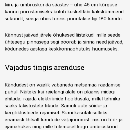
kiire ja ümbruskonda säästev – ühe 45 cm kõrguse
kännu purustamiseks kulub keskeltläbi kakskümmend
sekundit, seega ühes tunnis puuritakse ligi 180 kändu.
Kännust jäävad järele õhukesed liistakud, mille seade
ühteaegu pinnasega segi pöörab ja sinna need jäävad,
kõdunedes aastaga keskkonnaohutuks huumuseks.
Vajadus tingis arenduse
Kändudest on vajalik vabaneda metsamaa raadamise
puhul. Näiteks kui raielangi alale on plaanis midagi
ehitada, rajada elektriliinide hooldusala, millel tehnika
saaks takistusteta liikuda. Samuti uute sõidu- ja
kergliiklusteede rajamisel. Siiani kasutati selleks
enamasti lihtsalt kändude väljajuurimist, mis on töö- ja
ajamahukas ning mille tulemusel kogu ümbruskond