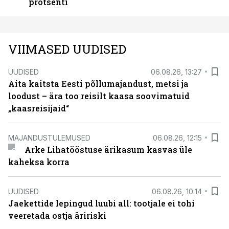
protsenti
VIIMASED UUDISED
UUDISED
06.08.26, 13:27
Aita kaitsta Eesti põllumajandust, metsi ja
loodust – ära too reisilt kaasa soovimatuid
„kaasreisijaid“
MAJANDUSTULEMUSED
06.08.26, 12:15
Arke Lihatööstuse ärikasum kasvas üle
kaheksa korra
UUDISED
06.08.26, 10:14
Jaekettide lepingud luubi all: tootjale ei tohi
veeretada ostja äririski