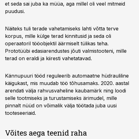
et seda sai juba ka müüa, aga millel oli veel mitmeid
puudusi.
Näiteks tuli terade vahetamiseks lahti võtta terve
korpus, mille külge terad kinnitusid ja seda oli
operaatoril tööobjektil äärmiselt tülikas teha.
Prototüübi edasiarendustes jõuti valmistooteni, mille
terad on eraldi ja kiiresti vahetatavad.
Kännupuuri tööd reguleerib automaatne hüdrauliline
käigukast, mis muudab töö tõhusamaks. 2020. aastal
arendati välja rahvusvaheline kaubamärk ning loodi
selle tootmiseks ja turustamiseks ärimudel, mille
pinnalt nüüd on võimalik välja töötada juba uusi
tooteseeriaid.
Võites aega teenid raha