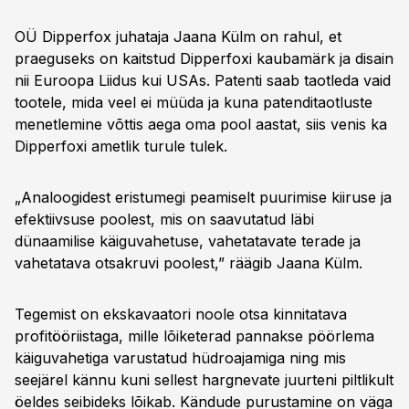
OÜ Dipperfox juhataja Jaana Külm on rahul, et
praeguseks on kaitstud Dipperfoxi kaubamärk ja disain
nii Euroopa Liidus kui USAs. Patenti saab taotleda vaid
tootele, mida veel ei müüda ja kuna patenditaotluste
menetlemine võttis aega oma pool aastat, siis venis ka
Dipperfoxi ametlik turule tulek.
„Analoogidest eristumegi peamiselt puurimise kiiruse ja
efektiivsuse poolest, mis on saavutatud läbi
dünaamilise käiguvahetuse, vahetatavate terade ja
vahetatava otsakruvi poolest,” räägib Jaana Külm.
Tegemist on ekskavaatori noole otsa kinnitatava
profitööriistaga, mille lõiketerad pannakse pöörlema
käiguvahetiga varustatud hüdroajamiga ning mis
seejärel kännu kuni sellest hargnevate juurteni piltlikult
öeldes seibideks lõikab. Kändude purustamine on väga