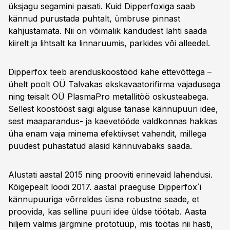
üksjagu segamini paisati. Kuid Dipperfoxiga saab
kännud purustada puhtalt, ümbruse pinnast
kahjustamata. Nii on võimalik kändudest lahti saada
kiirelt ja lihtsalt ka linnaruumis, parkides või alleedel.
Dipperfox teeb arenduskoostööd kahe ettevõttega –
ühelt poolt OÜ Talvakas ekskavaatorifirma vajadusega
ning teisalt OÜ PlasmaPro metallitöö oskusteabega.
Sellest koostööst saigi alguse tänase kännupuuri idee,
sest maaparandus- ja kaevetööde valdkonnas hakkas
üha enam vaja minema efektiivset vahendit, millega
puudest puhastatud alasid kännuvabaks saada.
Alustati aastal 2015 ning prooviti erinevaid lahendusi.
Kõigepealt loodi 2017. aastal praeguse Dipperfox´i
kännupuuriga võrreldes üsna robustne seade, et
proovida, kas selline puuri idee üldse töötab. Aasta
hiljem valmis järgmine prototüüp, mis töötas nii hästi,