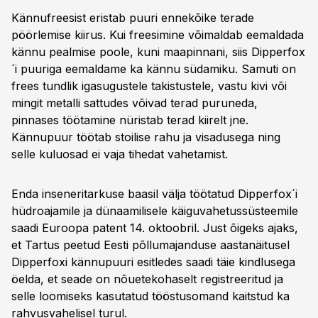
Kännufreesist eristab puuri ennekõike terade
pöörlemise kiirus. Kui freesimine võimaldab eemaldada
kännu pealmise poole, kuni maapinnani, siis Dipperfox
´i puuriga eemaldame ka kännu südamiku. Samuti on
frees tundlik igasugustele takistustele, vastu kivi või
mingit metalli sattudes võivad terad puruneda,
pinnases töötamine nüristab terad kiirelt jne.
Kännupuur töötab stoilise rahu ja visadusega ning
selle kuluosad ei vaja tihedat vahetamist.
Enda inseneritarkuse baasil välja töötatud Dipperfox´i
hüdroajamile ja dünaamilisele käiguvahetussüsteemile
saadi Euroopa patent 14. oktoobril. Just õigeks ajaks,
et Tartus peetud Eesti põllumajanduse aastanäitusel
Dipperfoxi kännupuuri esitledes saadi täie kindlusega
öelda, et seade on nõuetekohaselt registreeritud ja
selle loomiseks kasutatud tööstusomand kaitstud ka
rahvusvahelisel turul.