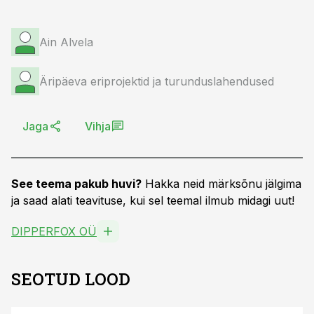
Ain Alvela
Äripäeva eriprojektid ja turunduslahendused
Jaga
Vihja
See teema pakub huvi?
Hakka neid märksõnu jälgima
ja saad alati teavituse, kui sel teemal ilmub midagi uut!
DIPPERFOX OÜ
SEOTUD LOOD
ST