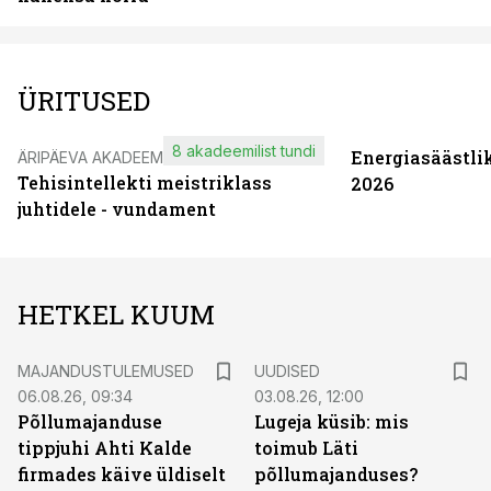
ÜRITUSED
8 akadeemilist tundi
Energiasäästli
ÄRIPÄEVA AKADEEMIA
Tehisintellekti meistriklass
2026
juhtidele - vundament
HETKEL KUUM
MAJANDUSTULEMUSED
UUDISED
06.08.26, 09:34
03.08.26, 12:00
Põllumajanduse
Lugeja küsib: mis
tippjuhi Ahti Kalde
toimub Läti
firmades käive üldiselt
põllumajanduses?