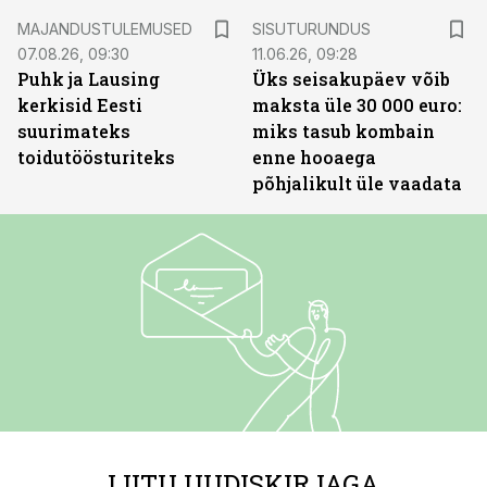
ST
MAJANDUSTULEMUSED
SISUTURUNDUS
07.08.26, 09:30
11.06.26, 09:28
Puhk ja Lausing
Üks seisakupäev võib
kerkisid Eesti
maksta üle 30 000 euro:
suurimateks
miks tasub kombain
toidutöösturiteks
enne hooaega
põhjalikult üle vaadata
LIITU UUDISKIRJAGA