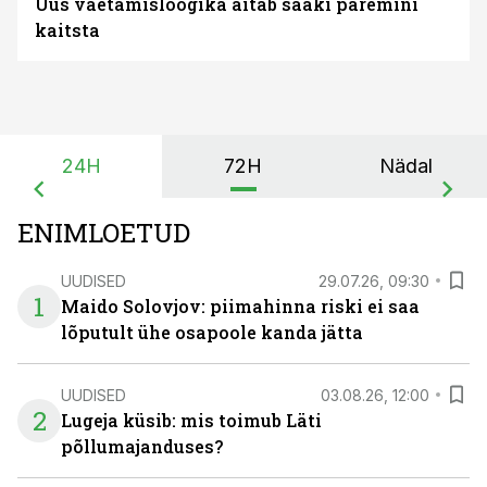
Uus väetamisloogika aitab saaki paremini
kaitsta
24H
72H
Nädal
ENIMLOETUD
UUDISED
29.07.26, 09:30
1
Maido Solovjov: piimahinna riski ei saa
lõputult ühe osapoole kanda jätta
UUDISED
03.08.26, 12:00
2
Lugeja küsib: mis toimub Läti
põllumajanduses?