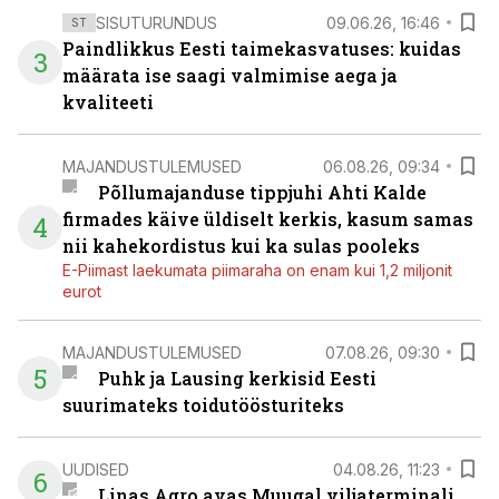
SISUTURUNDUS
09.06.26, 16:46
ST
Paindlikkus Eesti taimekasvatuses: kuidas
3
määrata ise saagi valmimise aega ja
kvaliteeti
MAJANDUSTULEMUSED
06.08.26, 09:34
Põllumajanduse tippjuhi Ahti Kalde
firmades käive üldiselt kerkis, kasum samas
4
nii kahekordistus kui ka sulas pooleks
E-Piimast laekumata piimaraha on enam kui 1,2 miljonit
eurot
MAJANDUSTULEMUSED
07.08.26, 09:30
5
Puhk ja Lausing kerkisid Eesti
suurimateks toidutöösturiteks
UUDISED
04.08.26, 11:23
6
Linas Agro avas Muugal viljaterminali