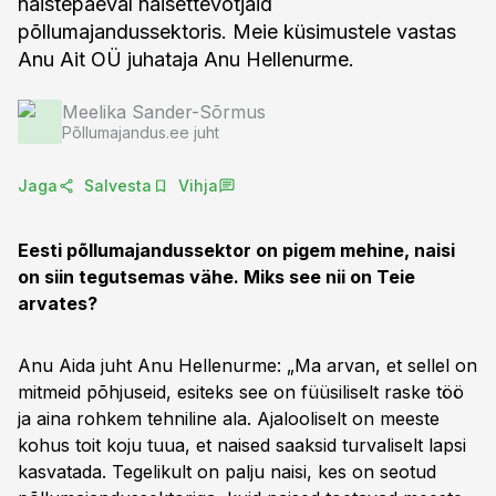
naistepäeval naisettevõtjaid
põllumajandussektoris. Meie küsimustele vastas
Anu Ait OÜ juhataja Anu Hellenurme.
Meelika Sander-Sõrmus
Põllumajandus.ee juht
Jaga
Salvesta
Vihja
Eesti põllumajandussektor on pigem mehine, naisi
on siin tegutsemas vähe. Miks see nii on Teie
arvates?
Anu Aida juht Anu Hellenurme: „Ma arvan, et sellel on
mitmeid põhjuseid, esiteks see on füüsiliselt raske töö
ja aina rohkem tehniline ala. Ajalooliselt on meeste
kohus toit koju tuua, et naised saaksid turvaliselt lapsi
kasvatada. Tegelikult on palju naisi, kes on seotud