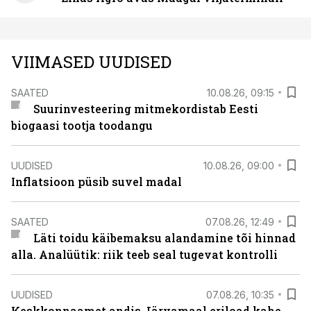
VIIMASED UUDISED
SAATED
10.08.26, 09:15
Suurinvesteering mitmekordistab Eesti
biogaasi tootja toodangu
UUDISED
10.08.26, 09:00
Inflatsioon püsib suvel madal
SAATED
07.08.26, 12:49
Läti toidu käibemaksu alandamine tõi hinnad
alla. Analüütik: riik teeb seal tugevat kontrolli
UUDISED
07.08.26, 10:35
Keskkonnaamet andis Järvamaal eriload kahe