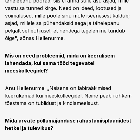
tähelepanu pöörad, siis ei anna sulle asu asjad, mille
vastu sa tunned kirge. Need on ideed, lootused ja
võimalused, mille poole sinu mõte iseenesest kaldub;
asjad, millele sa pühendaksid aega ja tähelepanu
pelgalt sel põhjusel, et nendega tegelemine tundub
õige", sõnas Hellenurme.
Mis on need probleemid, mida on keerulisem
lahendada, kui sama tööd tegevatel
meeskolleegidel?
Anu Hellenurme: „Naisena on läbirääkimised
keerukamad kui meeskolleegidel. Naine peab rohkem
tõestama on tublidust ja kindlameelsust.
Mida arvate põllumajanduse rahastamisplaanidest
hetkel ja tulevikus?