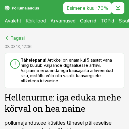
Esimene kuu -70%
Avaleht
Kõik lood
Arvamused
Galeriid
TOPid
Sisu
cebook
cebook
Tagasi
Twitter)
Twitter)
08.03.13, 12:36
kedIn
kedIn
Tähelepanu!
Artikkel on enam kui 5 aastat vana
ning kuulub väljaande digitaalsesse arhiivi.
ail
ail
Väljaanne ei uuenda ega kaasajasta arhiveeritud
sisu, mistõttu võib olla vajalik kaasaegsete
k
k
allikatega tutvumine
Hellenurme: iga eduka mehe
kõrval on hea naine
pollumajandus.ee küsitles tänasel päikeselisel