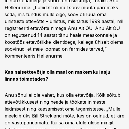
teinud südamega ja suure entusiasmiga,“ rääkis Anu
Hellenurme. „Lühidalt oli mul soov muuta paremaks
seda, mis tundus mulle õige, soov oli luua oma
unistuste ettevõtte - unistus, mis täitus 1999 aastal, mil
registreeriti ettevõtte nimega Anu Ait OÜ. Anu Ait OÜ
on tegutsenud 14 aastat tänu heale meeskonnale ja
koostöös ettevõtlikke klientidega, kellega ühiselt olema
soovinud, et meie loomad on farmides terved,“
kommenteeris Hellenurme.
Kas naisettevõtja olla maal on raskem kui asju
linnas toimetades?
Anu sõnul ei ole vahet, kus olla ettevõtja. Kõik sõltub
ettevõtlikkusest ning heade ja töökate inimeste
leidmisest ning kaasamisest oma tegemistesse. „Mulle
meeldib üks Bill Strickland mõte, kes on öelnud, et kirg
on vastupandamatu. Kui sa oma elule üldse mingit