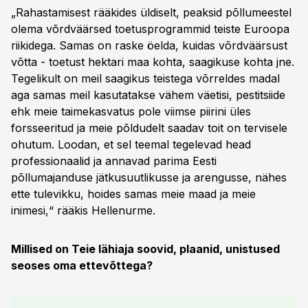
„Rahastamisest rääkides üldiselt, peaksid põllumeestel
olema võrdväärsed toetusprogrammid teiste Euroopa
riikidega. Samas on raske öelda, kuidas võrdväärsust
võtta - toetust hektari maa kohta, saagikuse kohta jne.
Tegelikult on meil saagikus teistega võrreldes madal
aga samas meil kasutatakse vähem väetisi, pestitsiide
ehk meie taimekasvatus pole viimse piirini üles
forsseeritud ja meie põldudelt saadav toit on tervisele
ohutum. Loodan, et sel teemal tegelevad head
professionaalid ja annavad parima Eesti
põllumajanduse jätkusuutlikusse ja arengusse, nähes
ette tulevikku, hoides samas meie maad ja meie
inimesi,“ rääkis Hellenurme.
Millised on Teie lähiaja soovid, plaanid, unistused
seoses oma ettevõttega?