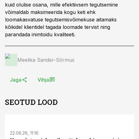
kuid olulise osana, mille efektiivsem tegutsemine
võimaldab maksimeerida kogu keti ehk
loomakasvatuse tegutsemisvõimekuse aitamaks
kõikidel klientidel tagada loomade tervist ning
parandada inimtoidu kvaliteeti.
Meelika Sander-Sõrmus
Jaga
Vihja
SEOTUD LOOD
ST
22.06.26, 11:16