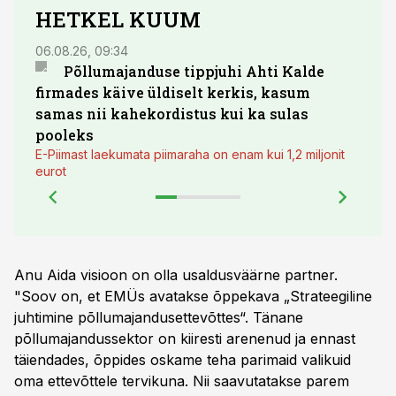
HETKEL KUUM
06.08.26, 09:34
03.08.
Põllumajanduse tippjuhi Ahti Kalde
Luge
firmades käive üldiselt kerkis, kasum
põll
samas nii kahekordistus kui ka sulas
pooleks
E-Piimast laekumata piimaraha on enam kui 1,2 miljonit
eurot
Anu Aida visioon on olla usaldusväärne partner.
"Soov on, et EMÜs avatakse õppekava „Strateegiline
juhtimine põllumajandusettevõttes“. Tänane
põllumajandussektor on kiiresti arenenud ja ennast
täiendades, õppides oskame teha parimaid valikuid
oma ettevõttele tervikuna. Nii saavutatakse parem