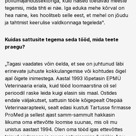
põllumajandussektoriga, kuid naised toetavad meeste
tegemisi, mida tihti ei näe. Iga eduka mehe kõrval on
hea naine, kes hoolitseb selle eest, et mehel on jõudu
ja tahtmist keerulise valdkonnaga tegeleda".
Kuidas sattusite tegema seda tööd, mida teete
praegu?
„Tagasi vaadates võin öelda, et see on juhtunud läbi
erinevate juhuste kokkulangemise või kohtudes õigel
ajal õigete inimestega. Aastal 1993 lõpetasin EPMÜ
Veterinaaria eriala, kuid tööd loomaarstina oli sel
perioodil raske leida kuigi elasin siis maal. Ostides
endale väljakutset, sattusin tööle kõigepealt Otepää
Veterinaarapteeki, sealt edasi kustuti Tartusse firmasse
ProMed ja sellest ajast samm-sammult hakkasin
liikuma oma ettevõtte loomise suunas, mis oli mu
unistus aastast 1994. Olen oma tööd igas ettevõttes