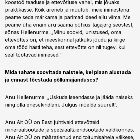
koostöö teaduse ja ettevõtluse vahel, mis jõuaks
praktikasse. Kõik areneb ja muutub, meie inimestena
peame seda märkama ja parimad ideed ellu viima. Me
peame üha enam aru saama põhjus-tagajärg seostest,
sõnas Hellenurme. „Minu soovid, unistused, oma
ettevõttes on, et meeskonnal jätkuks jõudu ja kirge
oma tööd hästi teha, sest ettevõtte on nii tugev, kui
seal töötavad inimesed."
Mida tahate soovitada naistele, kel plaan alustada
ja ennast tõestada põllumajanduses?
Anu Hellenurme: „Uskuda iseendasse ja jääda naiseks
ning olla enesekindlam. Julgus mõelda suurelt“.
Anu Ait OÜ on Eesti juhtivaid ettevõtteid
mineraalsöötade ja spetsiaaltäiendsöötade valdkonnas.
Anu Ait OÜ on määratlenud end toitumisahela väikese,