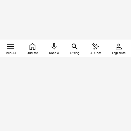
Menüü
Uudised
Raadio
Otsing
AI Chat
Logi sisse
Vana-Lõuna 39/1, 19094 Tallinn
(+372) 667 0111
pollumajandus@pollumajandus.ee
Telli
Reklaam
Firmast