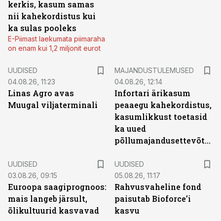
kerkis, kasum samas
nii kahekordistus kui
ka sulas pooleks
E-Piimast laekumata piimaraha
on enam kui 1,2 miljonit eurot
UUDISED
MAJANDUSTULEMUSED
04.08.26, 11:23
04.08.26, 12:14
Linas Agro avas
Infortari ärikasum
Muugal viljaterminali
peaaegu kahekordistus,
kasumlikkust toetasid
ka uued
põllumajandusettevõtted
UUDISED
UUDISED
03.08.26, 09:15
05.08.26, 11:17
Euroopa saagiprognoos:
Rahvusvaheline fond
mais langeb järsult,
paisutab Bioforce’i
õlikultuurid kasvavad
kasvu