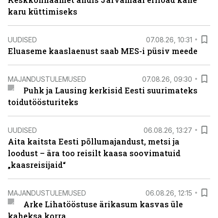
karu küttimiseks
UUDISED
07.08.26, 10:31
Eluaseme kaaslaenust saab MES-i püsiv meede
MAJANDUSTULEMUSED
07.08.26, 09:30
Puhk ja Lausing kerkisid Eesti suurimateks
toidutöösturiteks
UUDISED
06.08.26, 13:27
Aita kaitsta Eesti põllumajandust, metsi ja
loodust – ära too reisilt kaasa soovimatuid
„kaasreisijaid“
MAJANDUSTULEMUSED
06.08.26, 12:15
Arke Lihatööstuse ärikasum kasvas üle
kaheksa korra