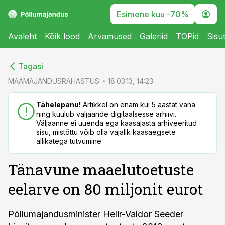
Esimene kuu -70%
Avaleht
Kõik lood
Arvamused
Galeriid
TOPid
Sisu
cebook
cebook
Tagasi
Twitter)
Twitter)
MAAMAJANDUSRAHASTUS
18.03.13, 14:23
kedIn
kedIn
Tähelepanu!
Artikkel on enam kui 5 aastat vana
ning kuulub väljaande digitaalsesse arhiivi.
ail
ail
Väljaanne ei uuenda ega kaasajasta arhiveeritud
sisu, mistõttu võib olla vajalik kaasaegsete
k
k
allikatega tutvumine
Tänavune maaelutoetuste
eelarve on 80 miljonit eurot
Põllumajandusminister Helir-Valdor Seeder