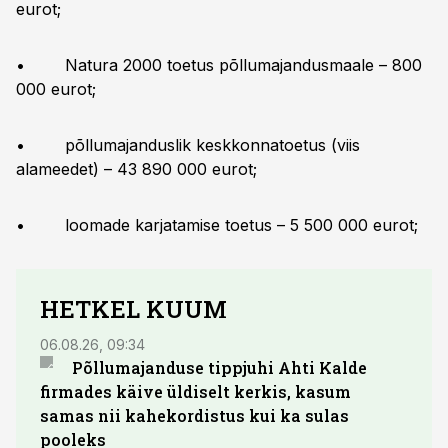
eurot;
• Natura 2000 toetus põllumajandusmaale – 800
000 eurot;
• põllumajanduslik keskkonnatoetus (viis
alameedet) – 43 890 000 eurot;
• loomade karjatamise toetus – 5 500 000 eurot;
HETKEL KUUM
06.08.26, 09:34
03.08.
Põllumajanduse tippjuhi Ahti Kalde
Luge
firmades käive üldiselt kerkis, kasum
põll
samas nii kahekordistus kui ka sulas
pooleks