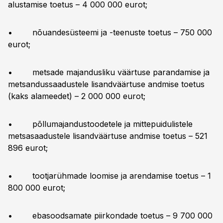
alustamise toetus – 4 000 000 eurot;
• nõuandesüsteemi ja -teenuste toetus – 750 000
eurot;
• metsade majandusliku väärtuse parandamise ja
metsandussaadustele lisandväärtuse andmise toetus
(kaks alameedet) – 2 000 000 eurot;
• põllumajandustoodetele ja mittepuidulistele
metsasaadustele lisandväärtuse andmise toetus – 521
896 eurot;
• tootjarühmade loomise ja arendamise toetus – 1
800 000 eurot;
• ebasoodsamate piirkondade toetus – 9 700 000