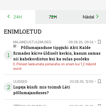
24H
72H
Nädal
ENIMLOETUD
MAJANDUSTULEMUSED
06.08.26, 09:34
Põllumajanduse tippjuhi Ahti Kalde
firmades käive üldiselt kerkis, kasum samas
1
nii kahekordistus kui ka sulas pooleks
E-Piimast laekumata piimaraha on enam kui 1,2 miljonit
eurot
UUDISED
03.08.26, 12:00
2
Lugeja küsib: mis toimub Läti
põllumajanduses?