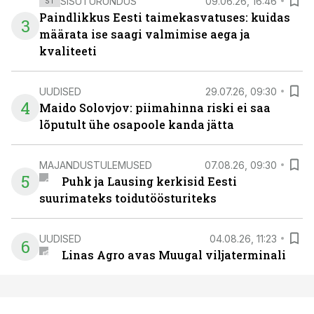
SISUTURUNDUS
09.06.26, 16:46
ST
Paindlikkus Eesti taimekasvatuses: kuidas
3
määrata ise saagi valmimise aega ja
kvaliteeti
UUDISED
29.07.26, 09:30
4
Maido Solovjov: piimahinna riski ei saa
lõputult ühe osapoole kanda jätta
MAJANDUSTULEMUSED
07.08.26, 09:30
5
Puhk ja Lausing kerkisid Eesti
suurimateks toidutöösturiteks
UUDISED
04.08.26, 11:23
6
Linas Agro avas Muugal viljaterminali