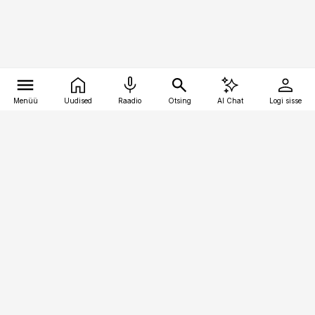
Menüü
Uudised
Raadio
Otsing
AI Chat
Logi sisse
Vana-Lõuna 39/1, 19094 Tallinn
(+372) 667 0111
pollumajandus@pollumajandus.ee
Telli
Reklaam
Firmast
Sisu kasutamisõigused
Ajakirjaniku