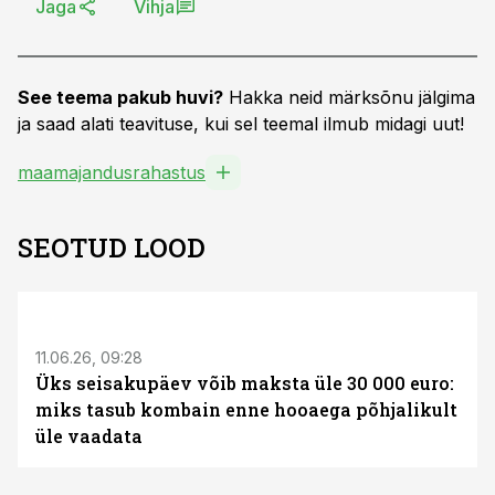
Jaga
Vihja
See teema pakub huvi?
Hakka neid märksõnu jälgima
ja saad alati teavituse, kui sel teemal ilmub midagi uut!
maamajandusrahastus
SEOTUD LOOD
ST
11.06.26, 09:28
Üks seisakupäev võib maksta üle 30 000 euro:
miks tasub kombain enne hooaega põhjalikult
üle vaadata