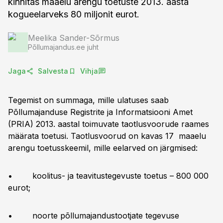
kinnitas maaelu arengu toetuste 2013. aasta
kogueelarveks 80 miljonit eurot.
Meelika Sander-Sõrmus
Põllumajandus.ee juht
Jaga
Salvesta
Vihja
Tegemist on summaga, mille ulatuses saab
Põllumajanduse Registrite ja Informatsiooni Amet
(PRIA) 2013. aastal toimuvate taotlusvoorude raames
määrata toetusi. Taotlusvoorud on kavas 17 maaelu
arengu toetusskeemil, mille eelarved on järgmised:
• koolitus- ja teavitustegevuste toetus – 800 000
eurot;
• noorte põllumajandustootjate tegevuse