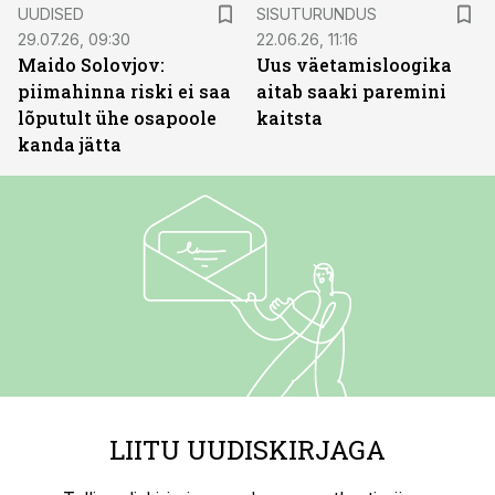
ST
UUDISED
SISUTURUNDUS
29.07.26, 09:30
22.06.26, 11:16
Maido Solovjov:
Uus väetamisloogika
piimahinna riski ei saa
aitab saaki paremini
lõputult ühe osapoole
kaitsta
kanda jätta
LIITU UUDISKIRJAGA