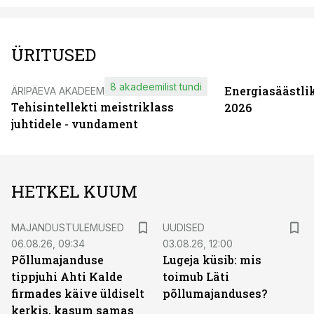
ÜRITUSED
8 akadeemilist tundi
Energiasäästli
ÄRIPÄEVA AKADEEMIA
Tehisintellekti meistriklass
2026
juhtidele - vundament
HETKEL KUUM
MAJANDUSTULEMUSED
UUDISED
06.08.26, 09:34
03.08.26, 12:00
Põllumajanduse
Lugeja küsib: mis
tippjuhi Ahti Kalde
toimub Läti
firmades käive üldiselt
põllumajanduses?
kerkis, kasum samas