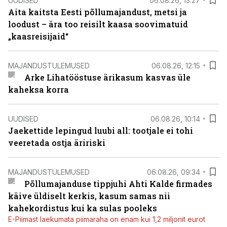
UUDISED
06.08.26, 13:27
Aita kaitsta Eesti põllumajandust, metsi ja
loodust – ära too reisilt kaasa soovimatuid
„kaasreisijaid“
MAJANDUSTULEMUSED
06.08.26, 12:15
Arke Lihatööstuse ärikasum kasvas üle
kaheksa korra
UUDISED
06.08.26, 10:14
Jaekettide lepingud luubi all: tootjale ei tohi
veeretada ostja äririski
MAJANDUSTULEMUSED
06.08.26, 09:34
Põllumajanduse tippjuhi Ahti Kalde firmades
käive üldiselt kerkis, kasum samas nii
kahekordistus kui ka sulas pooleks
E-Piimast laekumata piimaraha on enam kui 1,2 miljonit eurot