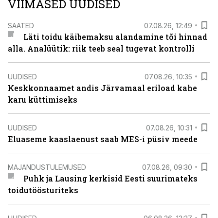
VIIMASED UUDISED
SAATED
07.08.26, 12:49
Läti toidu käibemaksu alandamine tõi hinnad
alla. Analüütik: riik teeb seal tugevat kontrolli
UUDISED
07.08.26, 10:35
Keskkonnaamet andis Järvamaal eriload kahe
karu küttimiseks
UUDISED
07.08.26, 10:31
Eluaseme kaaslaenust saab MES-i püsiv meede
MAJANDUSTULEMUSED
07.08.26, 09:30
Puhk ja Lausing kerkisid Eesti suurimateks
toidutöösturiteks