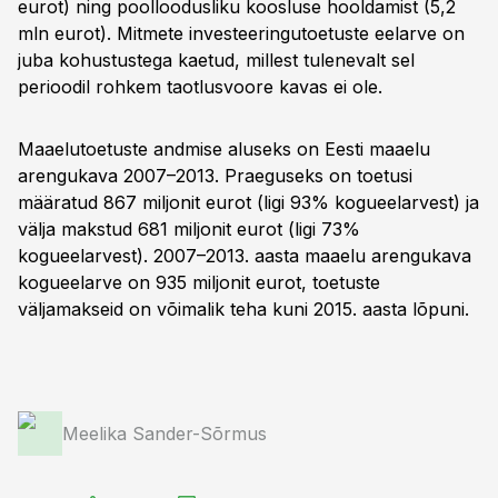
eurot) ning poolloodusliku koosluse hooldamist (5,2
mln eurot). Mitmete investeeringutoetuste eelarve on
juba kohustustega kaetud, millest tulenevalt sel
perioodil rohkem taotlusvoore kavas ei ole.
Maaelutoetuste andmise aluseks on Eesti maaelu
arengukava 2007–2013. Praeguseks on toetusi
määratud 867 miljonit eurot (ligi 93% kogueelarvest) ja
välja makstud 681 miljonit eurot (ligi 73%
kogueelarvest). 2007–2013. aasta maaelu arengukava
kogueelarve on 935 miljonit eurot, toetuste
väljamakseid on võimalik teha kuni 2015. aasta lõpuni.
Meelika Sander-Sõrmus