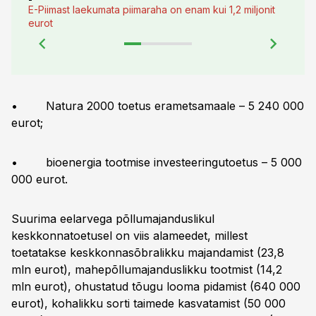
E-Piimast laekumata piimaraha on enam kui 1,2 miljonit
eurot
• Natura 2000 toetus erametsamaale – 5 240 000
eurot;
• bioenergia tootmise investeeringutoetus – 5 000
000 eurot.
Suurima eelarvega põllumajanduslikul
keskkonnatoetusel on viis alameedet, millest
toetatakse keskkonnasõbralikku majandamist (23,8
mln eurot), mahepõllumajanduslikku tootmist (14,2
mln eurot), ohustatud tõugu looma pidamist (640 000
eurot), kohalikku sorti taimede kasvatamist (50 000