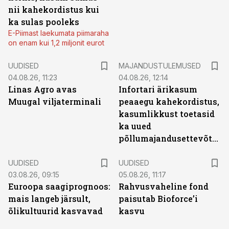
nii kahekordistus kui
ka sulas pooleks
E-Piimast laekumata piimaraha
on enam kui 1,2 miljonit eurot
UUDISED
MAJANDUSTULEMUSED
04.08.26, 11:23
04.08.26, 12:14
Linas Agro avas
Infortari ärikasum
Muugal viljaterminali
peaaegu kahekordistus,
kasumlikkust toetasid
ka uued
põllumajandusettevõtted
UUDISED
UUDISED
03.08.26, 09:15
05.08.26, 11:17
Euroopa saagiprognoos:
Rahvusvaheline fond
mais langeb järsult,
paisutab Bioforce’i
õlikultuurid kasvavad
kasvu