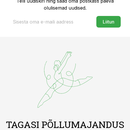
Telli uudiskiri ning saad oma postkasti päeva
olulisemad uudised.
Liitun
TAGASI PÕLLUMAJANDUS