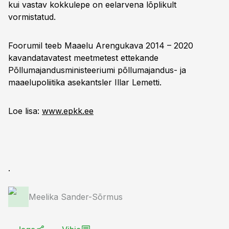
kui vastav kokkulepe on eelarvena lõplikult
vormistatud.
Foorumil teeb Maaelu Arengukava 2014 – 2020
kavandatavatest meetmetest ettekande
Põllumajandusministeeriumi põllumajandus- ja
maaelupoliitika asekantsler Illar Lemetti.
Loe lisa:
www.epkk.ee
.
Meelika Sander-Sõrmus