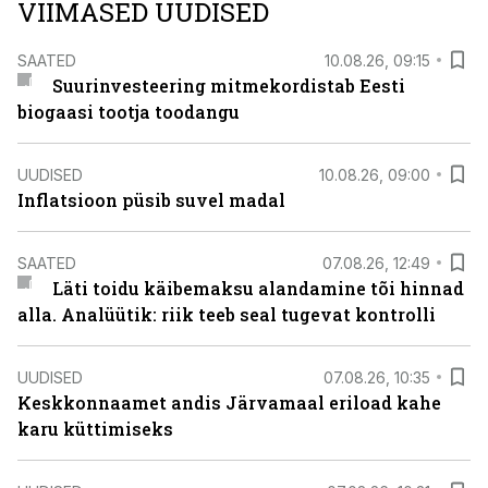
VIIMASED UUDISED
SAATED
10.08.26, 09:15
Suurinvesteering mitmekordistab Eesti
biogaasi tootja toodangu
UUDISED
10.08.26, 09:00
Inflatsioon püsib suvel madal
SAATED
07.08.26, 12:49
Läti toidu käibemaksu alandamine tõi hinnad
alla. Analüütik: riik teeb seal tugevat kontrolli
UUDISED
07.08.26, 10:35
Keskkonnaamet andis Järvamaal eriload kahe
karu küttimiseks