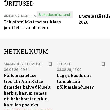
ÜRITUSED
8 akadeemilist tundi
Energiasäästli
ÄRIPÄEVA AKADEEMIA
Tehisintellekti meistriklass
2026
juhtidele - vundament
HETKEL KUUM
MAJANDUSTULEMUSED
UUDISED
06.08.26, 09:34
03.08.26, 12:00
Põllumajanduse
Lugeja küsib: mis
tippjuhi Ahti Kalde
toimub Läti
firmades käive üldiselt
põllumajanduses?
kerkis, kasum samas
nii kahekordistus kui
ka sulas pooleks