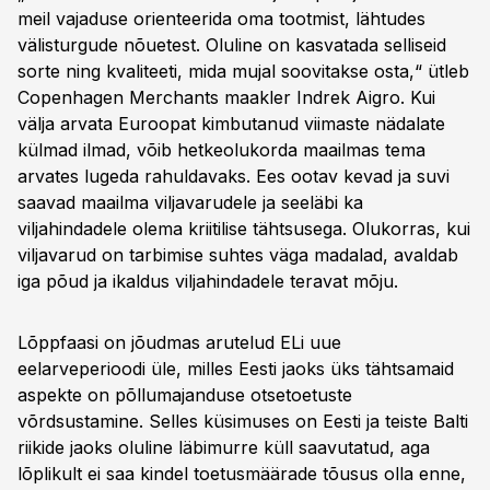
meil vajaduse orienteerida oma tootmist, lähtudes
välisturgude nõuetest. Oluline on kasvatada selliseid
sorte ning kvaliteeti, mida mujal soovitakse osta,“ ütleb
Copenhagen Merchants maakler Indrek Aigro. Kui
välja arvata Euroopat kimbutanud viimaste nädalate
külmad ilmad, võib hetkeolukorda maailmas tema
arvates lugeda rahuldavaks. Ees ootav kevad ja suvi
saavad maailma viljavarudele ja seeläbi ka
viljahindadele olema kriitilise tähtsusega. Olukorras, kui
viljavarud on tarbimise suhtes väga madalad, avaldab
iga põud ja ikaldus viljahindadele teravat mõju.
Lõppfaasi on jõudmas arutelud ELi uue
eelarveperioodi üle, milles Eesti jaoks üks tähtsamaid
aspekte on põllumajanduse otsetoetuste
võrdsustamine. Selles küsimuses on Eesti ja teiste Balti
riikide jaoks oluline läbimurre küll saavutatud, aga
lõplikult ei saa kindel toetusmäärade tõusus olla enne,