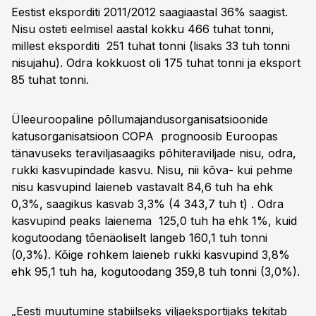
Eestist eksporditi 2011/2012 saagiaastal 36% saagist.
Nisu osteti eelmisel aastal kokku 466 tuhat tonni,
millest eksporditi 251 tuhat tonni (lisaks 33 tuh tonni
nisujahu). Odra kokkuost oli 175 tuhat tonni ja eksport
85 tuhat tonni.
Üleeuroopaline põllumajandusorganisatsioonide
katusorganisatsioon COPA prognoosib Euroopas
tänavuseks teraviljasaagiks põhiteraviljade nisu, odra,
rukki kasvupindade kasvu. Nisu, nii kõva- kui pehme
nisu kasvupind laieneb vastavalt 84,6 tuh ha ehk
0,3%, saagikus kasvab 3,3% (4 343,7 tuh t) . Odra
kasvupind peaks laienema 125,0 tuh ha ehk 1%, kuid
kogutoodang tõenäoliselt langeb 160,1 tuh tonni
(0,3%). Kõige rohkem laieneb rukki kasvupind 3,8%
ehk 95,1 tuh ha, kogutoodang 359,8 tuh tonni (3,0%).
„Eesti muutumine stabiilseks viljaeksportijaks tekitab