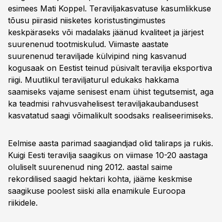
esimees Mati Koppel. Teraviljakasvatuse kasumlikkuse
tõusu piirasid niisketes koristustingimustes
keskpäraseks või madalaks jäänud kvaliteet ja järjest
suurenenud tootmiskulud. Viimaste aastate
suurenenud teraviljade külvipind ning kasvanud
kogusaak on Eestist teinud püsivalt teravilja eksportiva
riigi. Muutlikul teraviljaturul edukaks hakkama
saamiseks vajame senisest enam ühist tegutsemist, aga
ka teadmisi rahvusvahelisest teraviljakaubandusest
kasvatatud saagi võimalikult soodsaks realiseerimiseks.
Eelmise aasta parimad saagiandjad olid taliraps ja rukis.
Kuigi Eesti teravilja saagikus on viimase 10-20 aastaga
oluliselt suurenenud ning 2012. aastal saime
rekordilised saagid hektari kohta, jääme keskmise
saagikuse poolest siiski alla enamikule Euroopa
riikidele.