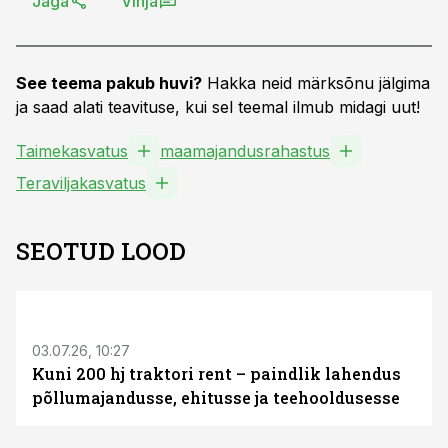
Jaga
Vihja
See teema pakub huvi?
Hakka neid märksõnu jälgima
ja saad alati teavituse, kui sel teemal ilmub midagi uut!
Taimekasvatus
maamajandusrahastus
Teraviljakasvatus
SEOTUD LOOD
ST
03.07.26, 10:27
Kuni 200 hj traktori rent – paindlik lahendus
põllumajandusse, ehitusse ja teehooldusesse