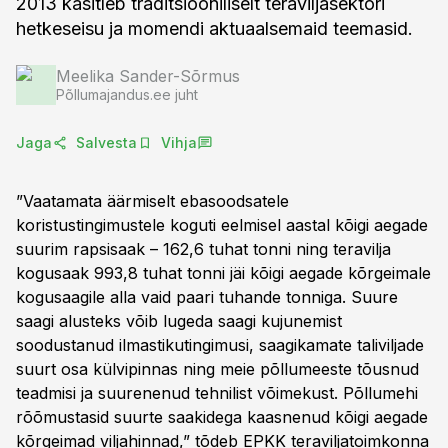
2013 käsitleb traditsiooniliselt teraviljasektori
hetkeseisu ja momendi aktuaalsemaid teemasid.
Meelika Sander-Sõrmus
Põllumajandus.ee juht
Jaga
Salvesta
Vihja
”Vaatamata äärmiselt ebasoodsatele
koristustingimustele koguti eelmisel aastal kõigi aegade
suurim rapsisaak – 162,6 tuhat tonni ning teravilja
kogusaak 993,8 tuhat tonni jäi kõigi aegade kõrgeimale
kogusaagile alla vaid paari tuhande tonniga. Suure
saagi alusteks võib lugeda saagi kujunemist
soodustanud ilmastikutingimusi, saagikamate taliviljade
suurt osa külvipinnas ning meie põllumeeste tõusnud
teadmisi ja suurenenud tehnilist võimekust. Põllumehi
rõõmustasid suurte saakidega kaasnenud kõigi aegade
kõrgeimad viljahinnad,” tõdeb EPKK teraviljatoimkonna