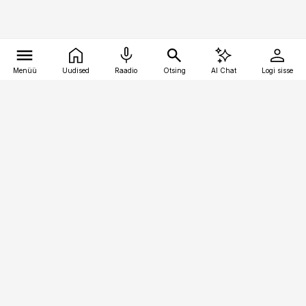
Menüü
Uudised
Raadio
Otsing
AI Chat
Logi sisse
Vana-Lõuna 39/1, 19094 Tallinn
(+372) 667 0111
pollumajandus@pollumajandus.ee
Telli
Reklaam
Firmast
Sisu kasutamisõigused
Ajakirjaniku
eetikakoodeks
Üldtingimused
Privaatsustingimused