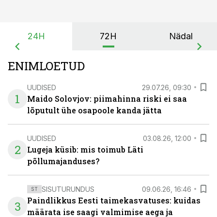
24H
72H
Nädal
ENIMLOETUD
UUDISED
29.07.26, 09:30
1
Maido Solovjov: piimahinna riski ei saa
lõputult ühe osapoole kanda jätta
UUDISED
03.08.26, 12:00
2
Lugeja küsib: mis toimub Läti
põllumajanduses?
SISUTURUNDUS
09.06.26, 16:46
ST
Paindlikkus Eesti taimekasvatuses: kuidas
3
määrata ise saagi valmimise aega ja