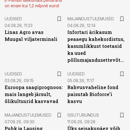
E-Piimast laekumata piimaraha
on enam kui 1,2 miljonit eurot
UUDISED
MAJANDUSTULEMUSED
04.08.26, 11:23
04.08.26, 12:14
Linas Agro avas
Infortari ärikasum
Muugal viljaterminali
peaaegu kahekordistus,
kasumlikkust toetasid
ka uued
põllumajandusettevõtted
UUDISED
UUDISED
03.08.26, 09:15
05.08.26, 11:17
Euroopa saagiprognoos:
Rahvusvaheline fond
mais langeb järsult,
paisutab Bioforce’i
õlikultuurid kasvavad
kasvu
ST
MAJANDUSTULEMUSED
SISUTURUNDUS
07.08.26, 09:30
11.06.26, 09:28
Puhk ja Lausing
Üks seisakupäev võib