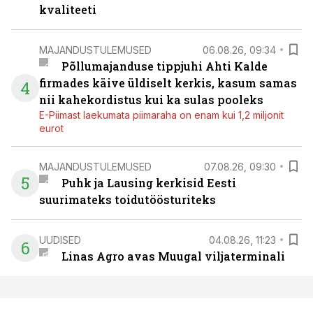
kvaliteeti
MAJANDUSTULEMUSED
06.08.26, 09:34
Põllumajanduse tippjuhi Ahti Kalde
firmades käive üldiselt kerkis, kasum samas
4
nii kahekordistus kui ka sulas pooleks
E-Piimast laekumata piimaraha on enam kui 1,2 miljonit
eurot
MAJANDUSTULEMUSED
07.08.26, 09:30
5
Puhk ja Lausing kerkisid Eesti
suurimateks toidutöösturiteks
UUDISED
04.08.26, 11:23
6
Linas Agro avas Muugal viljaterminali