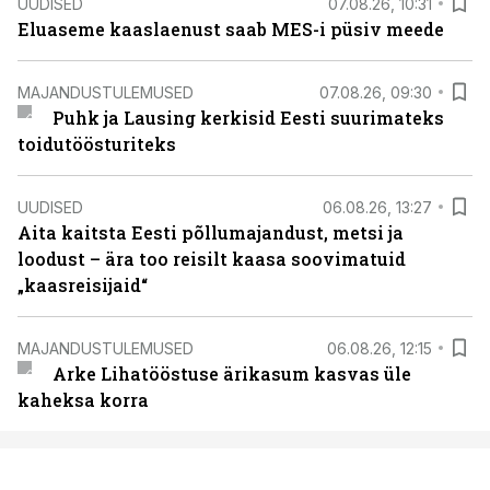
UUDISED
07.08.26, 10:31
Eluaseme kaaslaenust saab MES-i püsiv meede
MAJANDUSTULEMUSED
07.08.26, 09:30
Puhk ja Lausing kerkisid Eesti suurimateks
toidutöösturiteks
UUDISED
06.08.26, 13:27
Aita kaitsta Eesti põllumajandust, metsi ja
loodust – ära too reisilt kaasa soovimatuid
„kaasreisijaid“
MAJANDUSTULEMUSED
06.08.26, 12:15
Arke Lihatööstuse ärikasum kasvas üle
kaheksa korra