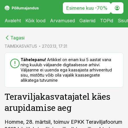
Esimene kuu -70%
Avaleht
Kõik lood
Arvamused
Galeriid
TOPid
Sisu
cebook
cebook
Tagasi
Twitter)
Twitter)
TAIMEKASVATUS
27.03.13, 17:31
kedIn
kedIn
Tähelepanu!
Artikkel on enam kui 5 aastat vana
ning kuulub väljaande digitaalsesse arhiivi.
ail
ail
Väljaanne ei uuenda ega kaasajasta arhiveeritud
sisu, mistõttu võib olla vajalik kaasaegsete
k
k
allikatega tutvumine
Teraviljakasvatajatel käes
arupidamise aeg
Homme, 28. märtsil, toimuv EPKK Teraviljafoorum