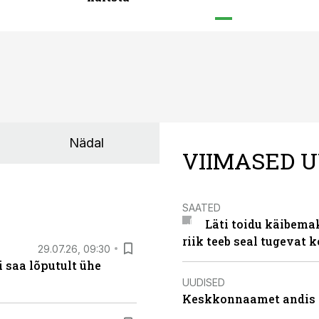
Nädal
VIIMASED U
SAATED
Läti toidu käibema
riik teeb seal tugevat k
29.07.26, 09:30
 saa lõputult ühe
UUDISED
Keskkonnaamet andis J