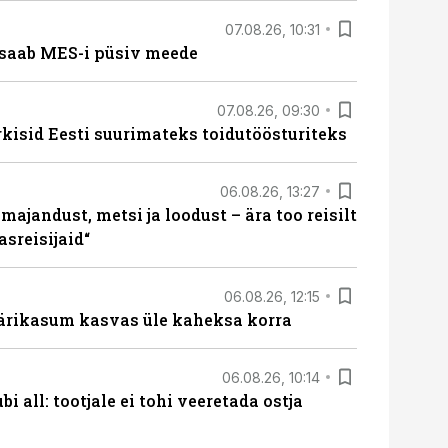
07.08.26, 10:31
saab MES-i püsiv meede
07.08.26, 09:30
rkisid Eesti suurimateks toidutöösturiteks
06.08.26, 13:27
majandust, metsi ja loodust – ära too reisilt
sreisijaid“
06.08.26, 12:15
ärikasum kasvas üle kaheksa korra
06.08.26, 10:14
i all: tootjale ei tohi veeretada ostja