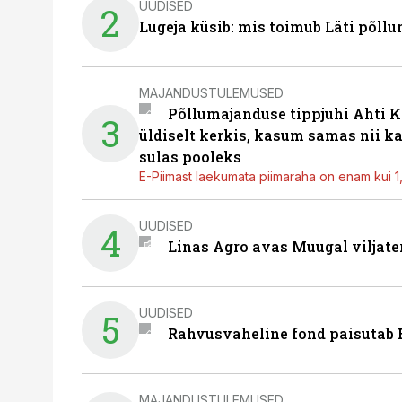
UUDISED
2
Lugeja küsib: mis toimub Läti põll
MAJANDUSTULEMUSED
Põllumajanduse tippjuhi Ahti K
3
üldiselt kerkis, kasum samas nii k
sulas pooleks
E-Piimast laekumata piimaraha on enam kui 1,2
UUDISED
4
Linas Agro avas Muugal viljate
UUDISED
5
Rahvusvaheline fond paisutab B
MAJANDUSTULEMUSED