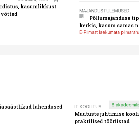
rdistus, kasumlikkust
MAJANDUSTULEMUSED
evõtted
Põllumajanduse tip
kerkis, kasum samas ni
E-Piimast laekumata piimaraha
8 akadeemilis
iasäästlikud lahendused
IT KOOLITUS
Muutuste juhtimise kooli
praktilised tööriistad