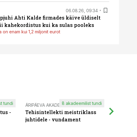
06.08.26, 09:34
pjuhi Ahti Kalde firmades käive üldiselt
i kahekordistus kui ka sulas pooleks
 on enam kui 1,2 miljonit eurot
t tundi
8 akadeemilist tundi
ÄRIPÄEVA AKADEEMIA
IT KOOLIT
tus -
Tehisintellekti meistriklass
Muutuste
juhtidele - vundament
praktilis