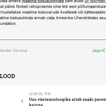
 välja antava
maailma toiduauhinnale
pani aluse
Dr Norman 
tal pälvis Nobeli rahupreemia oma töö eest põllumajandus
nustatakse maailma toiduvarude kvaliteedi või kättesaada
ailma toiduauhinda annab välja Ameerika Ühendriikides as
undation.
 Sander-Sõrmus
Jaga
 LOOD
22.06.26, 11:16
Uus väetamisloogika aitab saaki pare
kaitsta