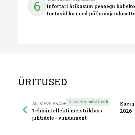
6
Infortari ärikasum peaaegu kaheko
toetasid ka uued põllumajandusett
ÜRITUSED
8 akadeemilist tundi
Energ
ÄRIPÄEVA AKADEEMIA
Tehisintellekti meistriklass
2026
juhtidele - vundament