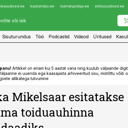
tikauudised.ee
kaubandus.ee
raamatupidaja.ee
ehitusuudised.ee
Infopank
Radar
Sisuturundus
Töö
Podcastid
Videod
Üritused
Kasul
panu!
Artikkel on enam kui 5 aastat vana ning kuulub väljaande digi
. Väljaanne ei uuenda ega kaasajasta arhiveeritud sisu, mistõttu võib ol
sete allikatega tutvumine
a Mikelsaar esitatakse
lma toiduauhinna
idaadiks