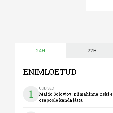
24H
72H
ENIMLOETUD
UUDISED
1
Maido Solovjov: piimahinna riski ei
osapoole kanda jätta