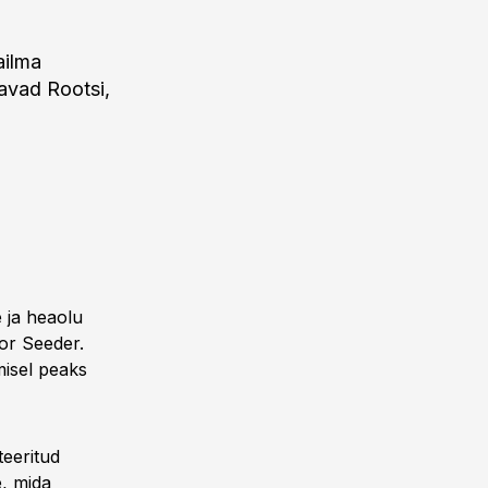
ailma
avad Rootsi,
e ja heaolu
or Seeder.
misel peaks
eeritud
, mida