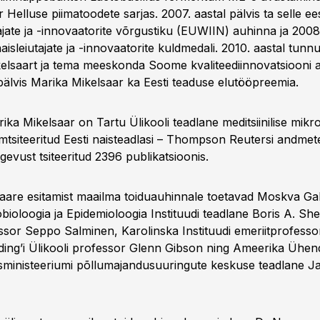
r Helluse piimatoodete sarjas. 2007. aastal pälvis ta selle e
tajate ja -innovaatorite võrgustiku (EUWIIN) auhinna ja 2008
isleiutajate ja -innovaatorite kuldmedali. 2010. aastal tunnu
elsaart ja tema meeskonda Soome kvaliteediinnovatsiooni 
pälvis Marika Mikelsaar ka Eesti teaduse elutööpreemia.
ka Mikelsaar on Tartu Ülikooli teadlane meditsiinilise mikro
mtsiteeritud Eesti naisteadlasi – Thompson Reutersi andmet
evust tsiteeritud 2396 publikatsioonis.
aare esitamist maailma toiduauhinnale toetavad Moskva Gab
obioloogia ja Epidemioloogia Instituudi teadlane Boris A. S
essor Seppo Salminen, Karolinska Instituudi emeriitprofesso
ding’i Ülikooli professor Glenn Gibson ning Ameerika Ühend
ministeeriumi põllumajandusuuringute keskuse teadlane J