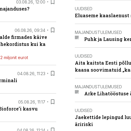
03.08.26, 12:00
umajanduses?
UUDISED
Eluaseme kaaslaenust 
06.08.26, 09:34
MAJANDUSTULEMUSED
alde firmades käive
Puhk ja Lausing ke
ahekordistus kui ka
UUDISED
 miljonit eurot
Aita kaitsta Eesti põllu
kaasa soovimatuid „kaa
04.08.26, 11:23
rminali
MAJANDUSTULEMUSED
Arke Lihatööstuse 
05.08.26, 11:17
ioforce’i kasvu
UUDISED
Jaekettide lepingud luub
äririski
04.08.26, 12:14