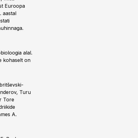
est Euroopa
. aastal
stati
auhinnaga.
bioloogia alal.
e kohaselt on
ritševski-
henderov, Turu
r Tore
riikide
ames A.