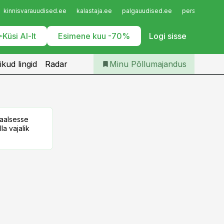
Iseteenindus
kinnisvarauudised.ee
kalastaja.ee
palgauudised.ee
personaliuudi
Telli Põllumajandus
Küsi AI-lt
Esimene kuu -70%
Logi sisse
ikud lingid
Radar
Minu Põllumajandus
taalsesse
la vajalik