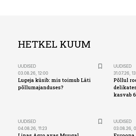
HETKEL KUUM
UUDISED
UUDISED
03.08.26, 12:00
31.07.26, 13
Lugeja küsib: mis toimub Läti
Põllul r
põllumajanduses?
delikates
kasvab 6
UUDISED
UUDISED
04.08.26, 11:23
03.08.26, 0
Linas Agro avas Muugal
Euroopa 