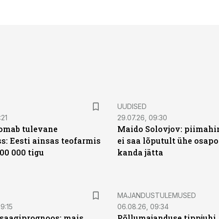
UUDISED
:21
29.07.26, 09:30
oomab tulevane
Maido Solovjov: piimahi
s: Eesti ainsas teofarmis
ei saa lõputult ühe osapo
00 000 tigu
kanda jätta
MAJANDUSTULEMUSED
9:15
06.08.26, 09:34
saagiprognoos: mais
Põllumajanduse tippjuhi