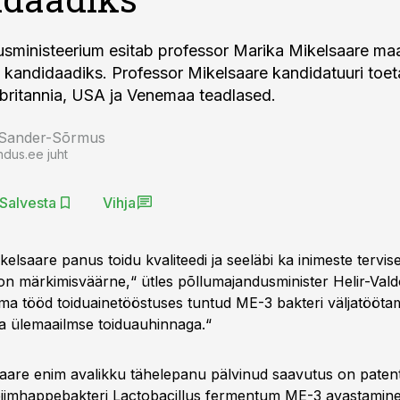
sministeerium esitab professor Marika Mikelsaare ma
 kandidaadiks. Professor Mikelsaare kandidatuuri toet
britannia, USA ja Venemaa teadlased.
 Sander-Sõrmus
ndus.ee juht
Salvesta
Vihja
elsaare panus toidu kvaliteedi ja seeläbi ka inimeste tervis
n märkimisväärne,“ ütles põllumajandusminister Helir-Vald
ema tööd toiduainetööstuses tuntud ME-3 bakteri väljatööta
a ülemaailmse toiduauhinnaga.“
aare enim avalikku tähelepanu pälvinud saavutus on patent
 piimhappebakteri Lactobacillus fermentum ME-3 avastamine