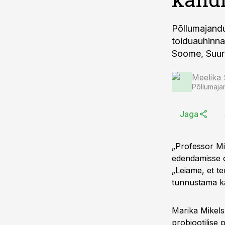
Põllumajandu
toiduauhinna
Soome, Suur
Meelika
Põllumaja
Jaga
„Professor Mik
edendamisse o
„Leiame, et t
tunnustama k
Marika Mikels
probiootilise