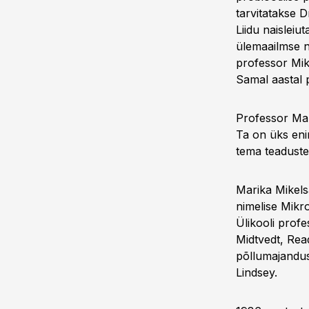
tarvitatakse D
Liidu naisleiu
ülemaailmse na
professor Mik
Samal aastal 
Professor Mari
Ta on üks eni
tema teadusteg
Marika Mikels
nimelise Mikr
Ülikooli prof
Midtvedt, Rea
põllumajandus
Lindsey.