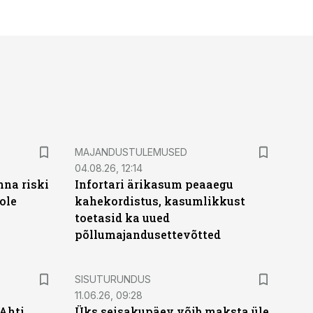
MAJANDUSTULEMUSED
04.08.26, 12:14
nna riski
Infortari ärikasum peaaegu
ole
kahekordistus, kasumlikkust
toetasid ka uued
põllumajandusettevõtted
ST
SISUTURUNDUS
11.06.26, 09:28
 Ahti
Üks seisakupäev võib maksta üle