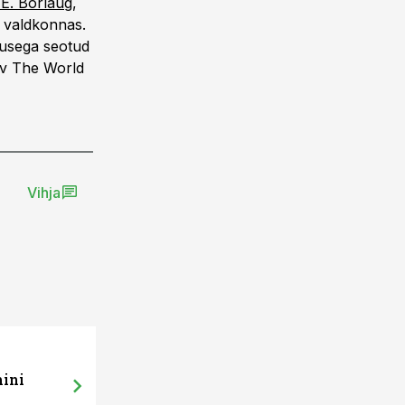
E. Borlaug
,
e valdkonnas.
vusega seotud
uv The World
Vihja
mini