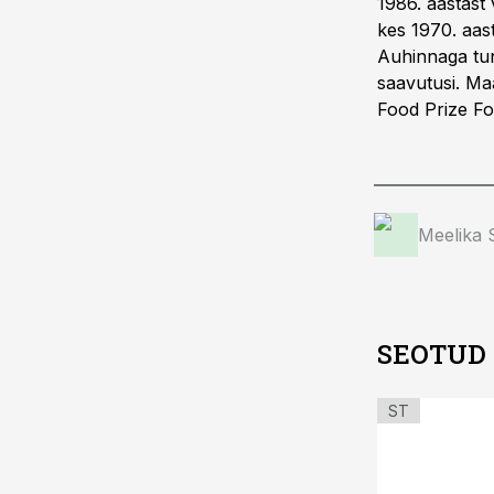
1986. aastast
kes 1970. aas
Auhinnaga tun
saavutusi. Ma
Food Prize Fo
Meelika
SEOTUD
ST