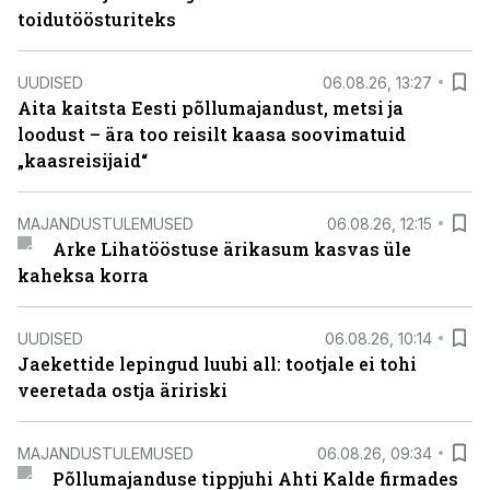
toidutöösturiteks
UUDISED
06.08.26, 13:27
Aita kaitsta Eesti põllumajandust, metsi ja
loodust – ära too reisilt kaasa soovimatuid
„kaasreisijaid“
MAJANDUSTULEMUSED
06.08.26, 12:15
Arke Lihatööstuse ärikasum kasvas üle
kaheksa korra
UUDISED
06.08.26, 10:14
Jaekettide lepingud luubi all: tootjale ei tohi
veeretada ostja äririski
MAJANDUSTULEMUSED
06.08.26, 09:34
Põllumajanduse tippjuhi Ahti Kalde firmades