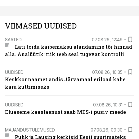
VIIMASED UUDISED
SAATED
07.08.26, 12:49
Läti toidu käibemaksu alandamine tõi hinnad
alla. Analüütik: riik teeb seal tugevat kontrolli
UUDISED
07.08.26, 10:35
Keskkonnaamet andis Järvamaal eriload kahe
karu küttimiseks
UUDISED
07.08.26, 10:31
Eluaseme kaaslaenust saab MES-i püsiv meede
MAJANDUSTULEMUSED
07.08.26, 09:30
Puhk ja Lausing kerkisid Eesti suurimateks