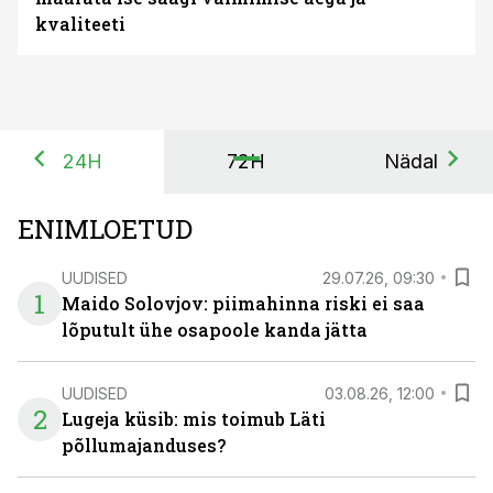
kvaliteeti
24H
72H
Nädal
ENIMLOETUD
UUDISED
29.07.26, 09:30
1
Maido Solovjov: piimahinna riski ei saa
lõputult ühe osapoole kanda jätta
UUDISED
03.08.26, 12:00
2
Lugeja küsib: mis toimub Läti
põllumajanduses?