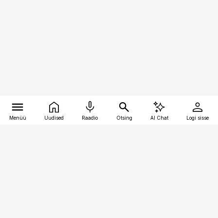
Menüü
Uudised
Raadio
Otsing
AI Chat
Logi sisse
Vana-Lõuna 39/1, 19094 Tallinn
(+372) 667 0111
pollumajandus@pollumajandus.ee
Telli
Reklaam