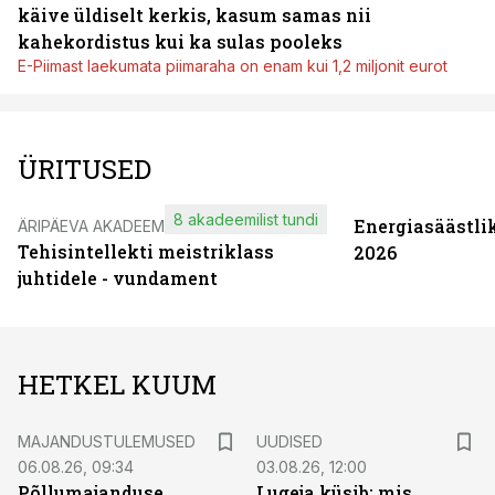
käive üldiselt kerkis, kasum samas nii
kahekordistus kui ka sulas pooleks
E-Piimast laekumata piimaraha on enam kui 1,2 miljonit eurot
ÜRITUSED
8 akadeemilist tundi
Energiasäästli
ÄRIPÄEVA AKADEEMIA
Tehisintellekti meistriklass
2026
juhtidele - vundament
HETKEL KUUM
MAJANDUSTULEMUSED
UUDISED
06.08.26, 09:34
03.08.26, 12:00
Põllumajanduse
Lugeja küsib: mis