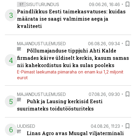
SISUTURUNDUS
09.06.26, 16:46
ST
Paindlikkus Eesti taimekasvatuses: kuidas
3
määrata ise saagi valmimise aega ja
kvaliteeti
MAJANDUSTULEMUSED
06.08.26, 09:34
Põllumajanduse tippjuhi Ahti Kalde
firmades käive üldiselt kerkis, kasum samas
4
nii kahekordistus kui ka sulas pooleks
E-Piimast laekumata piimaraha on enam kui 1,2 miljonit
eurot
MAJANDUSTULEMUSED
07.08.26, 09:30
5
Puhk ja Lausing kerkisid Eesti
suurimateks toidutöösturiteks
UUDISED
04.08.26, 11:23
6
Linas Agro avas Muugal viljaterminali