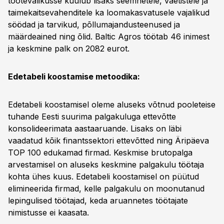
tootevalikusse kuulub lisaks seemnetele, väetistele ja
taimekaitsevahenditele ka loomakasvatusele vajalikud
söödad ja tarvikud, põllumajandusteenused ja
määrdeained ning õlid. Baltic Agros töötab 46 inimest
ja keskmine palk on 2082 eurot.
Edetabeli koostamise metoodika:
Edetabeli koostamisel oleme aluseks võtnud pooleteise
tuhande Eesti suurima palgakuluga ettevõtte
konsolideerimata aastaaruande. Lisaks on läbi
vaadatud kõik finantssektori ettevõtted ning Äripäeva
TOP 100 edukamad firmad. Keskmise brutopalga
arvestamisel on aluseks keskmine palgakulu töötaja
kohta ühes kuus. Edetabeli koostamisel on püütud
elimineerida firmad, kelle palgakulu on moonutanud
lepingulised töötajad, keda aruannetes töötajate
nimistusse ei kaasata.