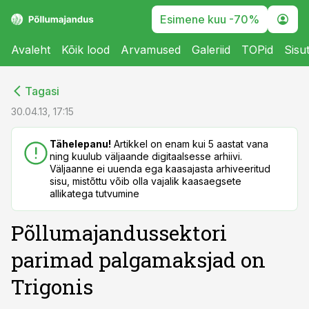
Esimene kuu -70%
Avaleht
Kõik lood
Arvamused
Galeriid
TOPid
Sisu
cebook
cebook
Tagasi
Twitter)
Twitter)
30.04.13, 17:15
kedIn
kedIn
Tähelepanu!
Artikkel on enam kui 5 aastat vana
ning kuulub väljaande digitaalsesse arhiivi.
ail
ail
Väljaanne ei uuenda ega kaasajasta arhiveeritud
sisu, mistõttu võib olla vajalik kaasaegsete
k
k
allikatega tutvumine
Põllumajandussektori
parimad palgamaksjad on
Trigonis