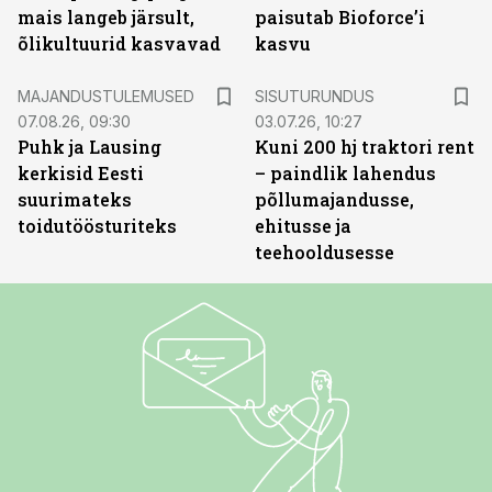
mais langeb järsult,
paisutab Bioforce’i
õlikultuurid kasvavad
kasvu
ST
MAJANDUSTULEMUSED
SISUTURUNDUS
07.08.26, 09:30
03.07.26, 10:27
Puhk ja Lausing
Kuni 200 hj traktori rent
kerkisid Eesti
– paindlik lahendus
suurimateks
põllumajandusse,
toidutöösturiteks
ehitusse ja
teehooldusesse