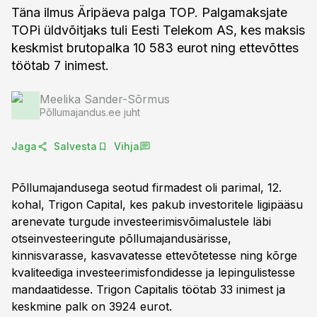
Täna ilmus Äripäeva palga TOP. Palgamaksjate
TOPi üldvõitjaks tuli Eesti Telekom AS, kes maksis
keskmist brutopalka 10 583 eurot ning ettevõttes
töötab 7 inimest.
Meelika Sander-Sõrmus
Põllumajandus.ee juht
Jaga
Salvesta
Vihja
Põllumajandusega seotud firmadest oli parimal, 12.
kohal, Trigon Capital, kes pakub investoritele ligipääsu
arenevate turgude investeerimisvõimalustele läbi
otseinvesteeringute põllumajandusärisse,
kinnisvarasse, kasvavatesse ettevõtetesse ning kõrge
kvaliteediga investeerimisfondidesse ja lepingulistesse
mandaatidesse. Trigon Capitalis töötab 33 inimest ja
keskmine palk on 3924 eurot.