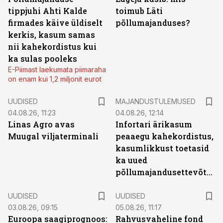
tippjuhi Ahti Kalde
toimub Läti
firmades käive üldiselt
põllumajanduses?
kerkis, kasum samas
nii kahekordistus kui
ka sulas pooleks
E-Piimast laekumata piimaraha
on enam kui 1,2 miljonit eurot
UUDISED
MAJANDUSTULEMUSED
04.08.26, 11:23
04.08.26, 12:14
Linas Agro avas
Infortari ärikasum
Muugal viljaterminali
peaaegu kahekordistus,
kasumlikkust toetasid
ka uued
põllumajandusettevõtted
UUDISED
UUDISED
03.08.26, 09:15
05.08.26, 11:17
Euroopa saagiprognoos:
Rahvusvaheline fond