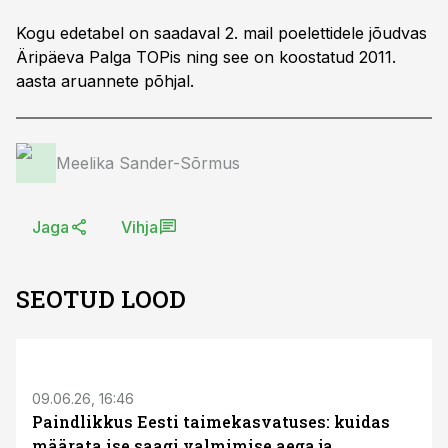
Kogu edetabel on saadaval 2. mail poelettidele jõudvas
Äripäeva Palga TOPis ning see on koostatud 2011.
aasta aruannete põhjal.
Meelika Sander-Sõrmus
Jaga
Vihja
SEOTUD LOOD
ST
09.06.26, 16:46
Paindlikkus Eesti taimekasvatuses: kuidas
määrata ise saagi valmimise aega ja