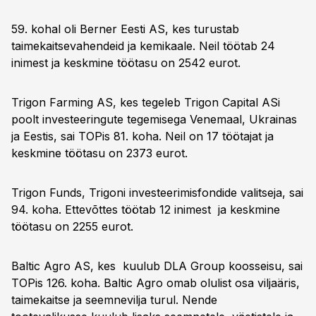
59. kohal oli Berner Eesti AS, kes turustab
taimekaitsevahendeid ja kemikaale. Neil töötab 24
inimest ja keskmine töötasu on 2542 eurot.
Trigon Farming AS, kes tegeleb Trigon Capital ASi
poolt investeeringute tegemisega Venemaal, Ukrainas
ja Eestis, sai TOPis 81. koha. Neil on 17 töötajat ja
keskmine töötasu on 2373 eurot.
Trigon Funds, Trigoni investeerimisfondide valitseja, sai
94. koha. Ettevõttes töötab 12 inimest ja keskmine
töötasu on 2255 eurot.
Baltic Agro AS, kes kuulub DLA Group koosseisu, sai
TOPis 126. koha. Baltic Agro omab olulist osa viljaäris,
taimekaitse ja seemnevilja turul. Nende