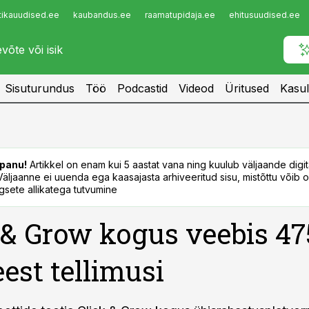
tikauudised.ee
kaubandus.ee
raamatupidaja.ee
ehitusuudised.ee
Infopank
Radar
Sisuturundus
Töö
Podcastid
Videod
Üritused
Kasul
panu!
Artikkel on enam kui 5 aastat vana ning kuulub väljaande digi
. Väljaanne ei uuenda ega kaasajasta arhiveeritud sisu, mistõttu võib ol
sete allikatega tutvumine
 & Grow kogus veebis 47
eest tellimusi