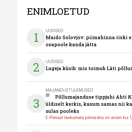
ENIMLOETUD
UUDISED
1
Maido Solovjov: piimahinna riski ei
osapoole kanda jätta
UUDISED
2
Lugeja küsib: mis toimub Läti põll
MAJANDUSTULEMUSED
Põllumajanduse tippjuhi Ahti K
3
üldiselt kerkis, kasum samas nii k
sulas pooleks
E-Piimast laekumata piimaraha on enam kui 1,2