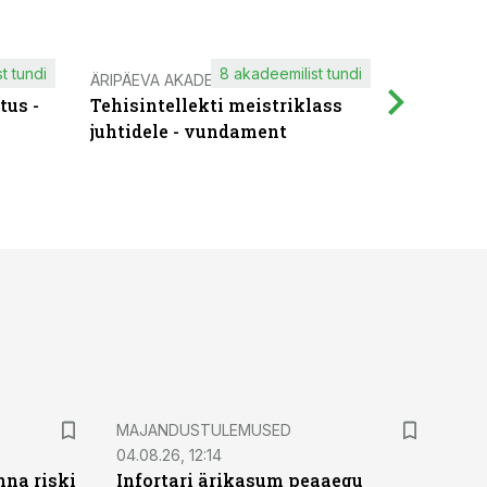
t tundi
8 akadeemilist tundi
ÄRIPÄEVA AKADEEMIA
IT KOOLIT
tus -
Tehisintellekti meistriklass
Muutuste
juhtidele - vundament
praktilis
MAJANDUSTULEMUSED
04.08.26, 12:14
nna riski
Infortari ärikasum peaaegu