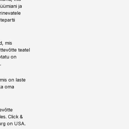
üümiani ja
rinevatele
tepartii
d, mis
ttevõtte teatel
ötatu on
.
mis on laste
 ka oma
tevõtte
es. Click &
turg on USA.