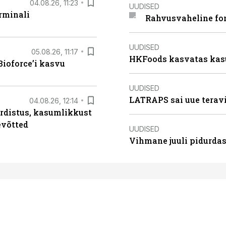
04.08.26, 11:23
UUDISED
rminali
Rahvusvaheline fon
UUDISED
05.08.26, 11:17
HKFoods kasvatas kas
ioforce’i kasvu
UUDISED
LATRAPS sai uue teravi
04.08.26, 12:14
rdistus, kasumlikkust
evõtted
UUDISED
Vihmane juuli pidurdas