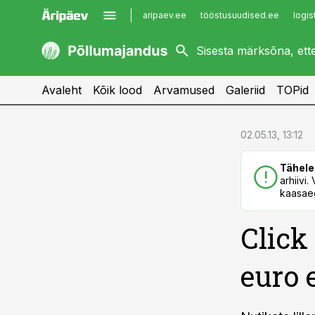
aripaev.ee
tööstusuudised.ee
logis
kaubandus.ee
imelineajalugu.ee
kinnisvarauudised.ee
imelineteadus.ee
Avaleht
Kõik lood
Arvamused
Galeriid
TOPid
cebook
cebook
02.05.13, 13:12
Twitter)
Twitter)
Tähele
kedIn
kedIn
arhiivi
kaasaeg
ail
ail
Click
k
k
euro 