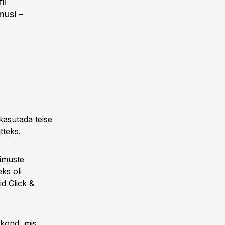
mi
musi –
kasutada teise
tteks.
limuste
ks oli
d Click &
kond, mis