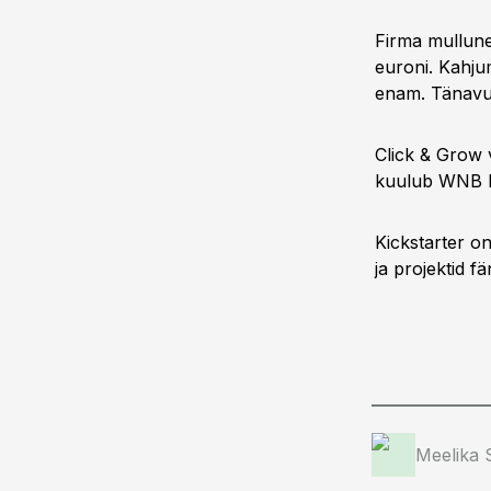
Firma mullune
euroni. Kahju
enam. Tänavu 
Click & Grow v
kuulub WNB Pr
Kickstarter o
ja projektid f
Meelika