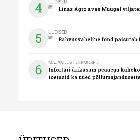
UUDISED
4
Linas Agro avas Muugal viljate
UUDISED
5
Rahvusvaheline fond paisutab B
MAJANDUSTULEMUSED
6
Infortari ärikasum peaaegu kaheko
toetasid ka uued põllumajandusett