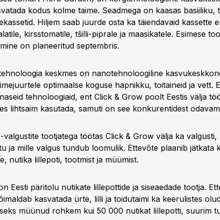
vatada kodus kolme taime. Seadmega on kaasas basiiliku, t
kassetid. Hiljem saab juurde osta ka täiendavaid kassette e
alatile, kirsstomatile, tšilli-piprale ja maasikatele. Esimese too
mine on planeeritud septembris.
 tehnoloogia keskmes on nanotehnoloogiline kasvukeskkon
imejuurtele optimaalse koguse hapnikku, toitaineid ja vett. E
rnaseid tehnoloogiaid, ent Click & Grow poolt Eestis välja tö
es lihtsaim kasutada, samuti on see konkurentidest odavam
algustite tootjatega töötas Click & Grow välja ka valgusti, 
u ja mille valgus tundub loomulik. Ettevõte plaanib jätkata
, nutika lillepoti, tootmist ja müümist.
n Eesti päritolu nutikate lillepottide ja siseaedade tootja. Et
imaldab kasvatada ürte, lilli ja toidutaimi ka keerulistes olud
eks müünud rohkem kui 50 000 nutikat lillepotti, suurim 