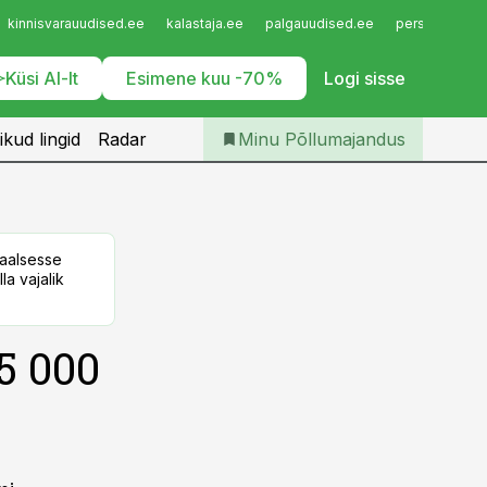
Iseteenindus
kinnisvarauudised.ee
kalastaja.ee
palgauudised.ee
personaliuudi
Telli Põllumajandus
Küsi AI-lt
Esimene kuu -70%
Logi sisse
ikud lingid
Radar
Minu Põllumajandus
taalsesse
la vajalik
5 000