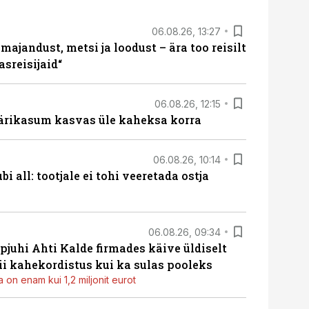
06.08.26, 13:27
majandust, metsi ja loodust – ära too reisilt
sreisijaid“
06.08.26, 12:15
ärikasum kasvas üle kaheksa korra
06.08.26, 10:14
i all: tootjale ei tohi veeretada ostja
06.08.26, 09:34
pjuhi Ahti Kalde firmades käive üldiselt
i kahekordistus kui ka sulas pooleks
 on enam kui 1,2 miljonit eurot