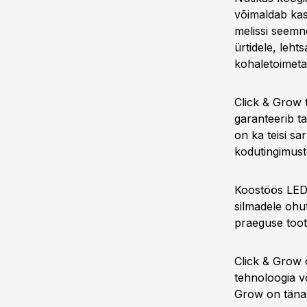
võimaldab kas
melissi seemne
ürtidele, lehts
kohaletoimeta
Click & Grow
garanteerib ta
on ka teisi sa
kodutingimust
Koostöös LED-v
silmadele ohut
praeguse toote
Click & Grow o
tehnoloogia võ
Grow on tänas