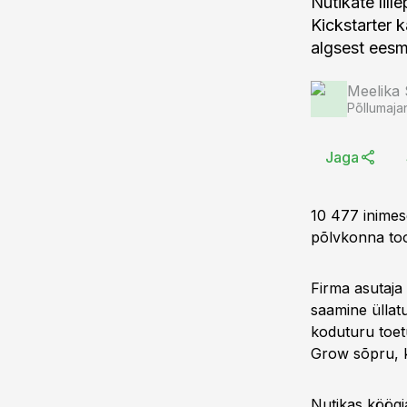
Nutikate lil
Kickstarter 
algsest eesm
Meelika
Põllumaja
Jaga
10 477 inimese
põlvkonna too
Firma asutaja 
saamine üllatu
koduturu toet
Grow sõpru, ka
Nutikas köögi