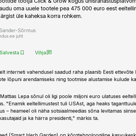
lepottide tootja Click & Grow kogus ühisrahastusplatvor
kaudu oma uuele tootele pea 475 000 euro eest eeltelli
ärgist üle kaheksa korra rohkem.
 Sander-Sõrmus
ndus.ee juht
Salvesta
Vihja
lt interneti vahendusel saadud raha plaanib Eesti ettevõte 
te lõpuni arendamiseks ning tootmise alustamise kulude ka
Mattias Lepa sõnul oli ligi poole miljoni euro ulatuses eeltel
s. "Enamik eeltellimustest tuli USAst, aga heaks taganttuule
us – heameel oli näha sotsiaalmeedias sõna levitamas siinsei
sutajaid ja ka härra presidenti," märkis ta.
aed (Smart Herb Garden) on kõrgtehnoloogiline kasvukesk