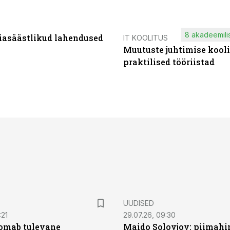
8 akadeemilis
iasäästlikud lahendused
IT KOOLITUS
Muutuste juhtimise kooli
praktilised tööriistad
UUDISED
:21
29.07.26, 09:30
oomab tulevane
Maido Solovjov: piimahi