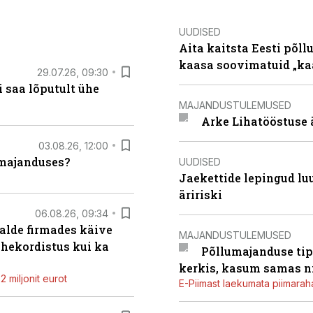
UUDISED
Aita kaitsta Eesti põllu
kaasa soovimatuid „kaa
29.07.26, 09:30
 saa lõputult ühe
MAJANDUSTULEMUSED
Arke Lihatööstuse 
03.08.26, 12:00
umajanduses?
UUDISED
Jaekettide lepingud luub
äririski
06.08.26, 09:34
alde firmades käive
MAJANDUSTULEMUSED
ahekordistus kui ka
Põllumajanduse tip
kerkis, kasum samas ni
 miljonit eurot
E-Piimast laekumata piimaraha