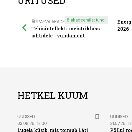
ÜRITUSED
8 akadeemilist tundi
Energ
ÄRIPÄEVA AKADEEMIA
Tehisintellekti meistriklass
2026
juhtidele - vundament
HETKEL KUUM
UUDISED
UUDISED
03.08.26, 12:00
31.07.26, 13
Lugeja küsib: mis toimub Läti
Põllul r