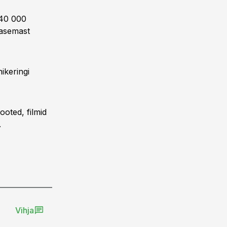
640 000
rasemast
ikeringi
ooted, filmid
.
Vihja