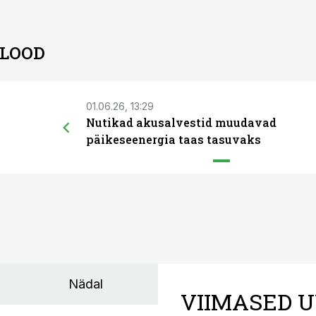
 LOOD
01.06.26, 13:29
Nutikad akusalvestid muudavad
päikeseenergia taas tasuvaks
Nädal
VIIMASED U