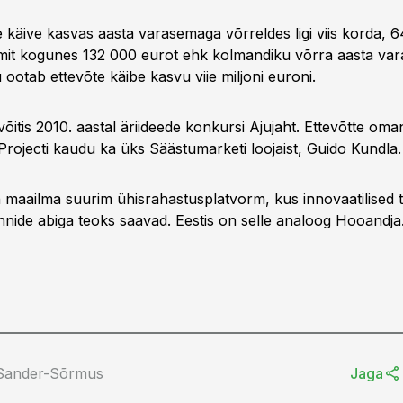
 käive kasvas aasta varasemaga võrreldes ligi viis korda, 
mit kogunes 132 000 eurot ehk kolmandiku võrra aasta va
ootab ettevõte käibe kasvu viie miljoni euroni.
õitis 2010. aastal äriideede konkursi Ajujaht. Ettevõtte oman
ojecti kaudu ka üks Säästumarketi loojaist, Guido Kundla.
n maailma suurim ühisrahastusplatvorm, kus innovaatilised t
ännide abiga teoks saavad. Eestis on selle analoog Hooandja
 Sander-Sõrmus
Jaga