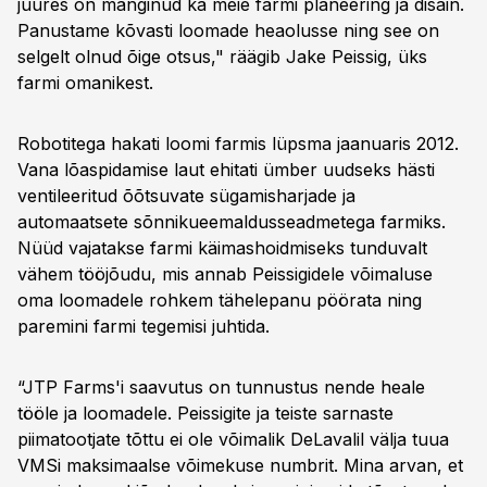
juures on mänginud ka meie farmi planeering ja disain.
Panustame kõvasti loomade heaolusse ning see on
selgelt olnud õige otsus," räägib Jake Peissig, üks
farmi omanikest.
Robotitega hakati loomi farmis lüpsma jaanuaris 2012.
Vana lõaspidamise laut ehitati ümber uudseks hästi
ventileeritud õõtsuvate sügamisharjade ja
automaatsete sõnnikueemaldusseadmetega farmiks.
Nüüd vajatakse farmi käimashoidmiseks tunduvalt
vähem tööjõudu, mis annab Peissigidele võimaluse
oma loomadele rohkem tähelepanu pöörata ning
paremini farmi tegemisi juhtida.
“JTP Farms'i saavutus on tunnustus nende heale
tööle ja loomadele. Peissigite ja teiste sarnaste
piimatootjate tõttu ei ole võimalik DeLavalil välja tuua
VMSi maksimaalse võimekuse numbrit. Mina arvan, et