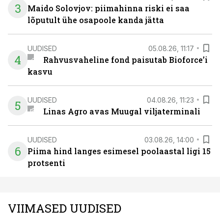
3
Maido Solovjov: piimahinna riski ei saa
lõputult ühe osapoole kanda jätta
UUDISED
05.08.26, 11:17
4
Rahvusvaheline fond paisutab Bioforce’i
kasvu
UUDISED
04.08.26, 11:23
5
Linas Agro avas Muugal viljaterminali
UUDISED
03.08.26, 14:00
6
Piima hind langes esimesel poolaastal ligi 15
protsenti
VIIMASED UUDISED