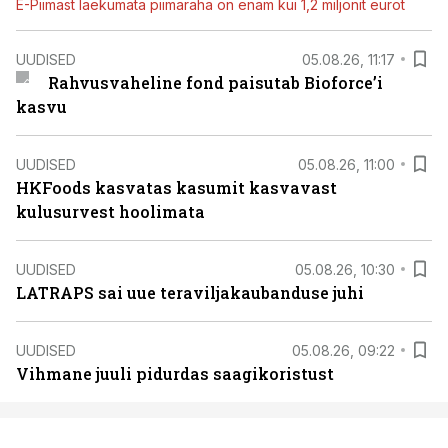
E-Piimast laekumata piimaraha on enam kui 1,2 miljonit eurot
UUDISED
05.08.26, 11:17
Rahvusvaheline fond paisutab Bioforce’i
kasvu
UUDISED
05.08.26, 11:00
HKFoods kasvatas kasumit kasvavast
kulusurvest hoolimata
UUDISED
05.08.26, 10:30
LATRAPS sai uue teraviljakaubanduse juhi
UUDISED
05.08.26, 09:22
Vihmane juuli pidurdas saagikoristust