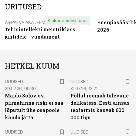
ÜRITUSED
8 akadeemilist tundi
Energiasäästli
ÄRIPÄEVA AKADEEMIA
Tehisintellekti meistriklass
2026
juhtidele - vundament
HETKEL KUUM
UUDISED
UUDISED
29.07.26, 09:30
31.07.26, 13:21
Maido Solovjov:
Põllul roomab tulevane
piimahinna riski ei saa
delikatess: Eesti ainsas
lõputult ühe osapoole
teofarmis kasvab 600
kanda jätta
000 tigu
UUDISED
UUDISED