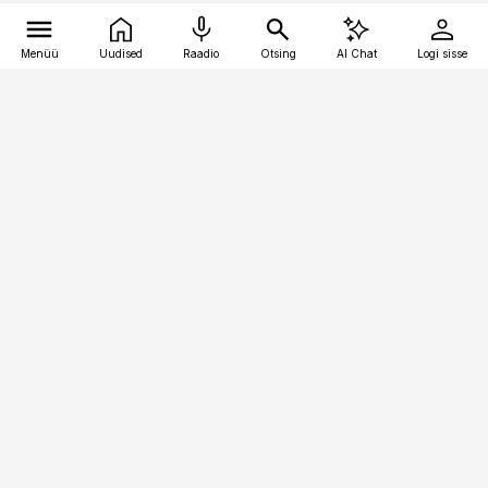
Menüü
Uudised
Raadio
Otsing
AI Chat
Logi sisse
Vana-Lõuna 39/1, 19094 Tallinn
(+372) 667 0111
pollumajandus@pollumajandus.ee
Telli
Reklaam
Firmast
Sisu kasutamisõigused
Ajakirjaniku
eetikakoodeks
Üldtingimused
Privaatsustingimused
Küpsiste poliitika
KKK
Eesti Meediaettevõtete
Eelistuste haldamine