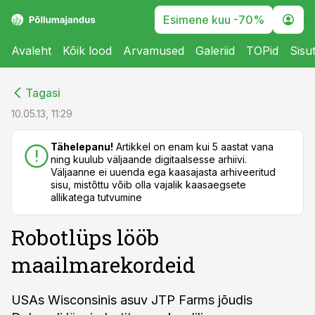
Esimene kuu -70%
Avaleht
Kõik lood
Arvamused
Galeriid
TOPid
Sisu
cebook
cebook
Tagasi
Twitter)
Twitter)
10.05.13, 11:29
kedIn
kedIn
Tähelepanu!
Artikkel on enam kui 5 aastat vana
ning kuulub väljaande digitaalsesse arhiivi.
ail
ail
Väljaanne ei uuenda ega kaasajasta arhiveeritud
sisu, mistõttu võib olla vajalik kaasaegsete
k
k
allikatega tutvumine
Robotlüps lööb
maailmarekordeid
USAs Wisconsinis asuv JTP Farms jõudis