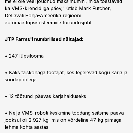
me ei ole veel jõudnud maksimumini, mida tõestavad
ka VMS-kliendid iga päev," ütleb Mark Futcher,
DeLavali Põhja-Ameerika regiooni
automaatlüpsisüsteemide turundusjuht.
JTP Farms'i numbrilised näitajad:
• 247 lüpsilooma
• Kaks täiskohaga töötajat, kes tegelevad kogu karja ja
söödapoolega
• 12 töötundi päevas karjahalduseks
• Nelja VMS-roboti keskmine toodang seitsme päeva
jooksul oli 2,927 kg, mis on võrdeline 47 kg piimaga
lehma kohta aastas