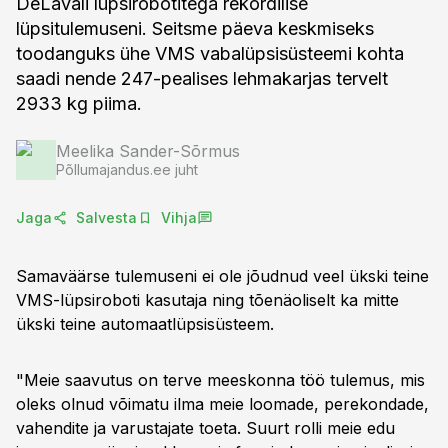
DeLavali lüpsirobotitega rekordilise
lüpsitulemuseni. Seitsme päeva keskmiseks
toodanguks ühe VMS vabalüpsisüsteemi kohta
saadi nende 247-pealises lehmakarjas tervelt
2933 kg piima.
Meelika Sander-Sõrmus
Põllumajandus.ee juht
Jaga
Salvesta
Vihja
Samaväärse tulemuseni ei ole jõudnud veel ükski teine
VMS-lüpsiroboti kasutaja ning tõenäoliselt ka mitte
ükski teine automaatlüpsisüsteem.
"Meie saavutus on terve meeskonna töö tulemus, mis
oleks olnud võimatu ilma meie loomade, perekondade,
vahendite ja varustajate toeta. Suurt rolli meie edu