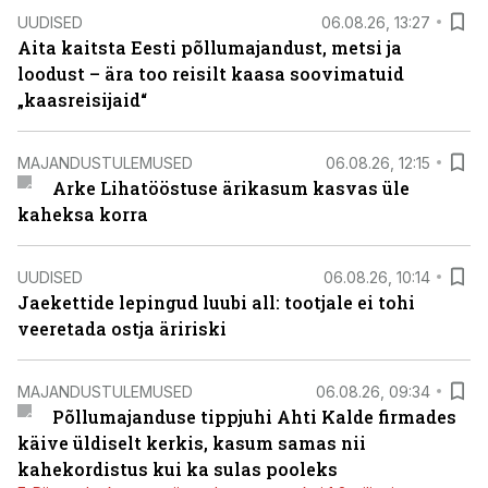
UUDISED
06.08.26, 13:27
Aita kaitsta Eesti põllumajandust, metsi ja
loodust – ära too reisilt kaasa soovimatuid
„kaasreisijaid“
MAJANDUSTULEMUSED
06.08.26, 12:15
Arke Lihatööstuse ärikasum kasvas üle
kaheksa korra
UUDISED
06.08.26, 10:14
Jaekettide lepingud luubi all: tootjale ei tohi
veeretada ostja äririski
MAJANDUSTULEMUSED
06.08.26, 09:34
Põllumajanduse tippjuhi Ahti Kalde firmades
käive üldiselt kerkis, kasum samas nii
kahekordistus kui ka sulas pooleks