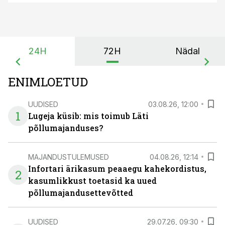
24H
72H
Nädal
ENIMLOETUD
UUDISED
03.08.26, 12:00
1
Lugeja küsib: mis toimub Läti
põllumajanduses?
MAJANDUSTULEMUSED
04.08.26, 12:14
Infortari ärikasum peaaegu kahekordistus,
2
kasumlikkust toetasid ka uued
põllumajandusettevõtted
UUDISED
29.07.26, 09:30