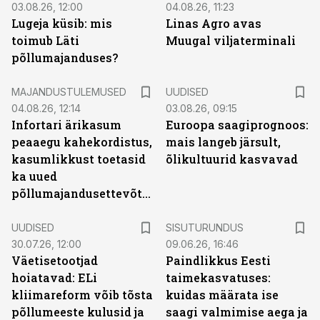
03.08.26, 12:00
04.08.26, 11:23
Lugeja küsib: mis
Linas Agro avas
toimub Läti
Muugal viljaterminali
põllumajanduses?
MAJANDUSTULEMUSED
UUDISED
04.08.26, 12:14
03.08.26, 09:15
Infortari ärikasum
Euroopa saagiprognoos:
peaaegu kahekordistus,
mais langeb järsult,
kasumlikkust toetasid
õlikultuurid kasvavad
ka uued
põllumajandusettevõtted
ST
UUDISED
SISUTURUNDUS
30.07.26, 12:00
09.06.26, 16:46
Väetisetootjad
Paindlikkus Eesti
hoiatavad: ELi
taimekasvatuses:
kliimareform võib tõsta
kuidas määrata ise
põllumeeste kulusid ja
saagi valmimise aega ja