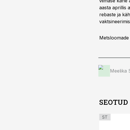
viimase kahe a
aasta aprillis
rebaste ja käh
vaktsineerimist
Metsloomade s
Meelika
SEOTUD
ST