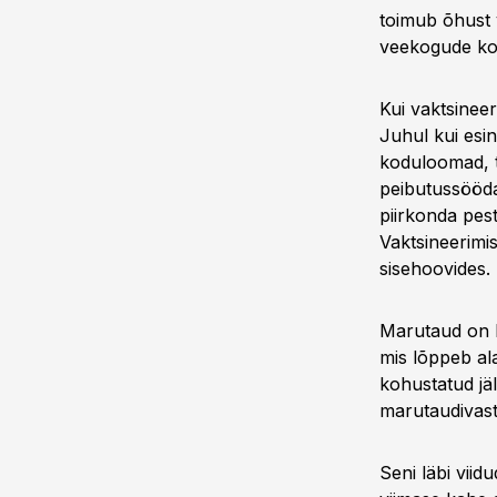
toimub õhust v
veekogude koh
Kui vaktsineer
Juhul kui esin
koduloomad, t
peibutussööda
piirkonda pes
Vaktsineerimis
sisehoovides.
Marutaud on l
mis lõppeb al
kohustatud jäl
marutaudivast
Seni läbi vii