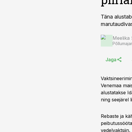
Täna alustab
marutaudivast
Meelika
Põllumaja
Jaga
Vaktsineerimin
Venemaa maisma
alustatakse Id
ning seejärel 
Rebaste ja kä
peibutussööta
vedelvaktsiin