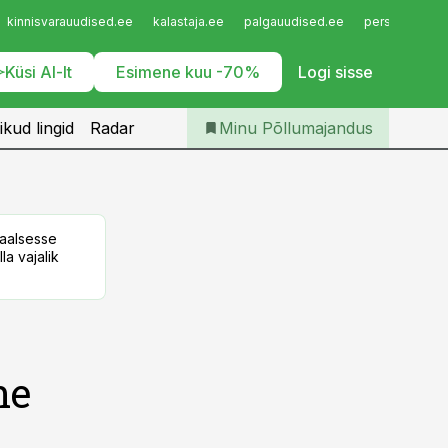
Iseteenindus
kinnisvarauudised.ee
kalastaja.ee
palgauudised.ee
personaliuudi
Telli Põllumajandus
Küsi AI-lt
Esimene kuu -70%
Logi sisse
ikud lingid
Radar
Minu Põllumajandus
taalsesse
la vajalik
ne