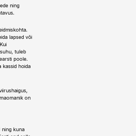
eede ning
tavus.
leidmiskohta.
eida lapsed või
Kui
 suhu, tuleb
arsti poole.
a kassid hoida
iirushaigus,
oomaomanik on
d ning kuna