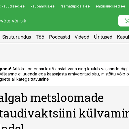
tikauudised.ee
kaubandus.ee
raamatupidaja.ee
ehitusuudised.ee
Infopank
Radar
Sisuturundus
Töö
Podcastid
Videod
Üritused
Kasul
panu!
Artikkel on enam kui 5 aastat vana ning kuulub väljaande digi
. Väljaanne ei uuenda ega kaasajasta arhiveeritud sisu, mistõttu võib ol
sete allikatega tutvumine
algab metsloomade
audivaktsiini külvami
ladel