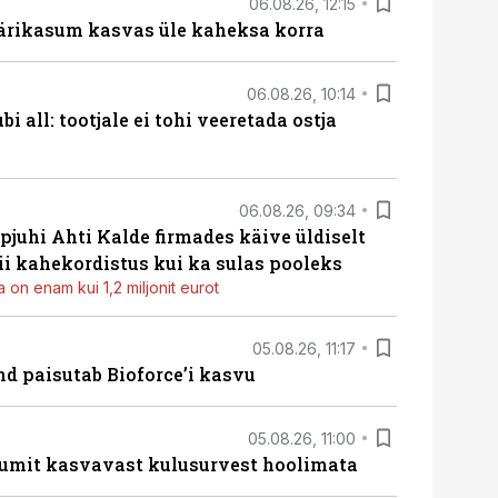
06.08.26, 12:15
ärikasum kasvas üle kaheksa korra
06.08.26, 10:14
i all: tootjale ei tohi veeretada ostja
06.08.26, 09:34
pjuhi Ahti Kalde firmades käive üldiselt
i kahekordistus kui ka sulas pooleks
 on enam kui 1,2 miljonit eurot
05.08.26, 11:17
d paisutab Bioforce’i kasvu
05.08.26, 11:00
umit kasvavast kulusurvest hoolimata