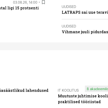
03.08.26, 14:00
UUDISED
al ligi 15 protsenti
LATRAPS sai uue teravi
UUDISED
Vihmane juuli pidurdas
8 akadeemilis
iasäästlikud lahendused
IT KOOLITUS
Muutuste juhtimise kooli
praktilised tööriistad