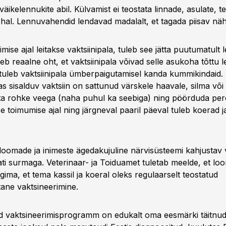
äikelennukite abil. Külvamist ei teostata linnade, asulate, t
al. Lennuvahendid lendavad madalalt, et tagada piisav näh
imise ajal leitakse vaktsiinipala, tuleb see jätta puutumatult 
eb reaalne oht, et vaktsiinipala võivad selle asukoha tõttu l
uleb vaktsiinipala ümberpaigutamisel kanda kummikindaid. 
s sisalduv vaktsiin on sattunud värskele haavale, silma või
ta rohke veega (naha puhul ka seebiga) ning pöörduda pere
e toimumise ajal ning järgneval paaril päeval tuleb koerad j
oomade ja inimeste ägedakujuline närvisüsteemi kahjustav v
ati surmaga. Veterinaar- ja Toiduamet tuletab meelde, et l
gima, et tema kassil ja koeral oleks regulaarselt teostatud
ane vaktsineerimine.
dud vaktsineerimisprogramm on edukalt oma eesmärki täitnu