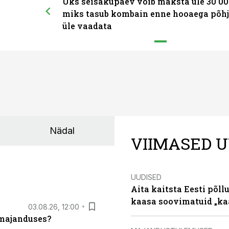
Üks seisakupäev võib maksta üle 30 00
miks tasub kombain enne hooaega põhj
üle vaadata
Nädal
VIIMASED U
UUDISED
Aita kaitsta Eesti põllu
kaasa soovimatuid „kaa
03.08.26, 12:00
umajanduses?