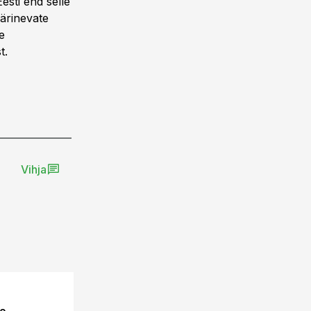
esti end selle
pärinevate
e
t.
Vihja