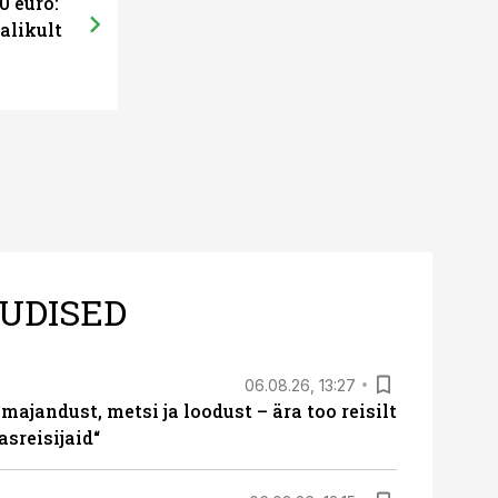
0 euro:
alikult
UDISED
06.08.26, 13:27
majandust, metsi ja loodust – ära too reisilt
sreisijaid“