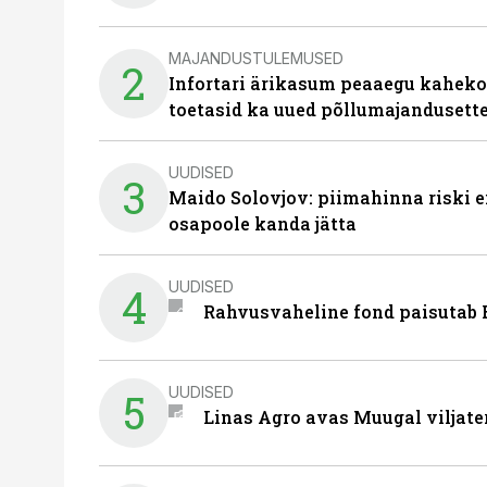
MAJANDUSTULEMUSED
2
Infortari ärikasum peaaegu kaheko
toetasid ka uued põllumajandusett
UUDISED
3
Maido Solovjov: piimahinna riski ei
osapoole kanda jätta
UUDISED
4
Rahvusvaheline fond paisutab B
UUDISED
5
Linas Agro avas Muugal viljate