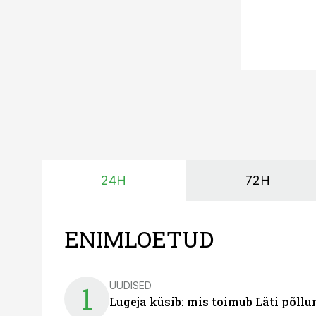
24H
72H
ENIMLOETUD
UUDISED
1
Lugeja küsib: mis toimub Läti põll