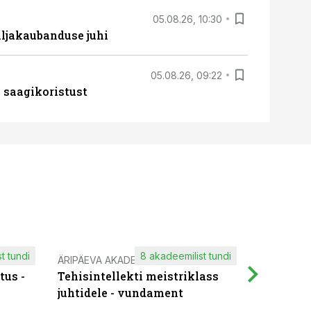
05.08.26, 10:30
ljakaubanduse juhi
05.08.26, 09:22
 saagikoristust
t tundi
8 akadeemilist tundi
ÄRIPÄEVA AKADEEMIA
IT KOOLIT
tus -
Tehisintellekti meistriklass
Muutuste
juhtidele - vundament
praktilis