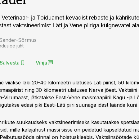
 Veterinaar- ja Toiduamet kevadist rebaste ja kähriku
ast vaktsineerimist Läti ja Vene piiriga külgnevatel ala
 Sander-Sõrmus
ndus.ee juht
Salvesta
Vihja
e viiakse läbi 20-40 kilomeetri ulatuses Läti piirist, 50 kilom
apiirist ning 30 kilomeetri ulatuses Narva jõest. Vaktsiini
a-Virumaast, jätkatakse Eesti-Vene maismaapiiril Kagu -ja L
liigutakse edasi piki Eesti-Läti piiri suunaga idast läände kuni
hrikute suukaudseks vaktsineerimiseks kasutatakse spetsiaa
sid, mille kalajahust massi sisse on peidetud kapseldatud m
. Peibutussööda pinnal on hoiatuskleebis. Vaktsiinsöötade k