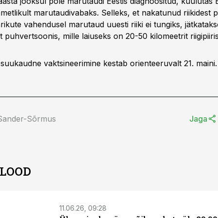
asta jooksul pole marutaudi Eestis diagnoositud, kuulutas E
 ametlikult marutaudivabaks. Selleks, et nakatunud riikidest 
rikute vahendusel marutaud uuesti riiki ei tungiks, jätkataks
 puhvertsoonis, mille laiuseks on 20-50 kilomeetrit riigipiiris
uukaudne vaktsineerimine kestab orienteeruvalt 21. maini.
 Sander-Sõrmus
Jaga
 LOOD
11.06.26, 09:28