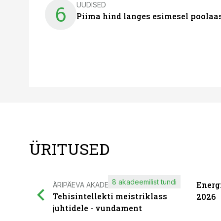
UUDISED
6
Piima hind langes esimesel poolaast
ÜRITUSED
8 akadeemilist tundi
Energ
ÄRIPÄEVA AKADEEMIA
Tehisintellekti meistriklass
2026
juhtidele - vundament