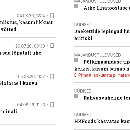
MAJANDUSTULEMUSED
Arke Lihatööstuse 
04.08.26, 12:14
rdistus, kasumlikkust
UUDISED
evõtted
Jaekettide lepingud luub
äririski
29.07.26, 09:30
 saa lõputult ühe
MAJANDUSTULEMUSED
Põllumajanduse tip
kerkis, kasum samas ni
E-Piimast laekumata piimaraha
05.08.26, 11:17
ioforce’i kasvu
UUDISED
Rahvusvaheline fon
04.08.26, 11:23
rminali
UUDISED
HKFoods kasvatas kas