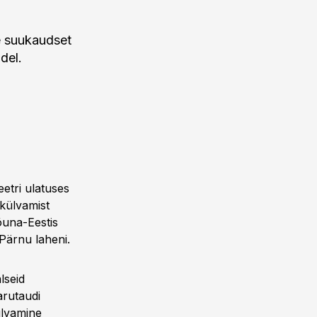
te suukaudset
del.
eetri ulatuses
 külvamist
õuna-Eestis
 Pärnu laheni.
lseid
arutaudi
ülvamine