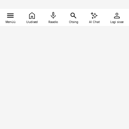
Menüü
Uudised
Raadio
Otsing
AI Chat
Logi sisse
Vana-Lõuna 39/1, 19094 Tallinn
(+372) 667 0111
pollumajandus@pollumajandus.ee
Telli
Reklaam
Firmast
Sisu kasutamisõigused
Ajakirjaniku
eetikakoodeks
Üldtingimused
Privaatsustingimused
Küpsiste poliitika
KKK