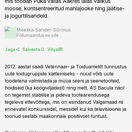
mis toodab Puka vallas Aakres laias valikus
moose, kontsentreeritud mahlajooke ning jäätise-
ja jogurtilisandeid.
Meelika Sander-Sõrmus
Põllumajandus.ee juht
Jaga
Salvesta
Vihja
2012. aastal saadi Veterinaar- ja Toiduametilt tunnustus
uute toidugruppide käitlemiseks - nüüd võib uute
toodetena valmistada ja müüa seeni ja seenetooteid,
hoidiseid (ka köögiviljadest) ning mett. AS Bacula näol
on tegemist stabiilse ja pideva tootearendusega
tegeleva ettevõttega, mis on esindanud Valgamaad nii
erinevatel konkurssidel, messidel kui ka televisioonis ja
toonud seeläbi maakonnale positiivset tuntust.