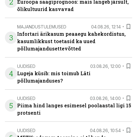
2
Euroopa saagiprognoos: mais langeb järsult,
õlikultuurid kasvavad
MAJANDUSTULEMUSED
04.08.26, 12:14
Infortari ärikasum peaaegu kahekordistus,
3
kasumlikkust toetasid ka uued
põllumajandusettevõtted
UUDISED
03.08.26, 12:00
4
Lugeja küsib: mis toimub Läti
põllumajanduses?
UUDISED
03.08.26, 14:00
5
Piima hind langes esimesel poolaastal ligi 15
protsenti
UUDISED
04.08.26, 10:54