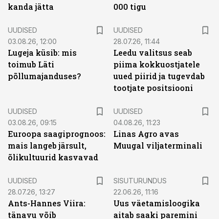
kanda jätta
000 tigu
UUDISED
UUDISED
03.08.26, 12:00
28.07.26, 11:44
Lugeja küsib: mis
Leedu valitsus seab
toimub Läti
piima kokkuostjatele
põllumajanduses?
uued piirid ja tugevdab
tootjate positsiooni
UUDISED
UUDISED
03.08.26, 09:15
04.08.26, 11:23
Euroopa saagiprognoos:
Linas Agro avas
mais langeb järsult,
Muugal viljaterminali
õlikultuurid kasvavad
ST
UUDISED
SISUTURUNDUS
28.07.26, 13:27
22.06.26, 11:16
Ants-Hannes Viira:
Uus väetamisloogika
tänavu võib
aitab saaki paremini