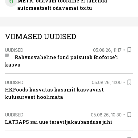
6
METK: odavam tooraine ei tähenda
automaatselt odavamat toitu
VIIMASED UUDISED
UUDISED
05.08.26, 11:17
Rahvusvaheline fond paisutab Bioforce’i
kasvu
UUDISED
05.08.26, 11:00
HKFoods kasvatas kasumit kasvavast
kulusurvest hoolimata
UUDISED
05.08.26, 10:30
LATRAPS sai uue teraviljakaubanduse juhi