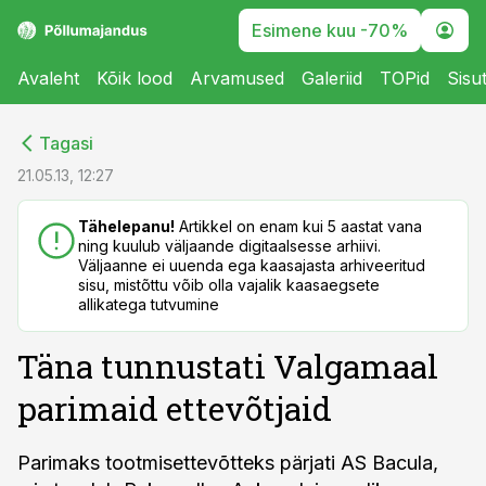
Esimene kuu -70%
Avaleht
Kõik lood
Arvamused
Galeriid
TOPid
Sisu
cebook
cebook
Tagasi
Twitter)
Twitter)
21.05.13, 12:27
kedIn
kedIn
Tähelepanu!
Artikkel on enam kui 5 aastat vana
ning kuulub väljaande digitaalsesse arhiivi.
ail
ail
Väljaanne ei uuenda ega kaasajasta arhiveeritud
sisu, mistõttu võib olla vajalik kaasaegsete
k
k
allikatega tutvumine
Täna tunnustati Valgamaal
parimaid ettevõtjaid
Parimaks tootmisettevõtteks pärjati AS Bacula,