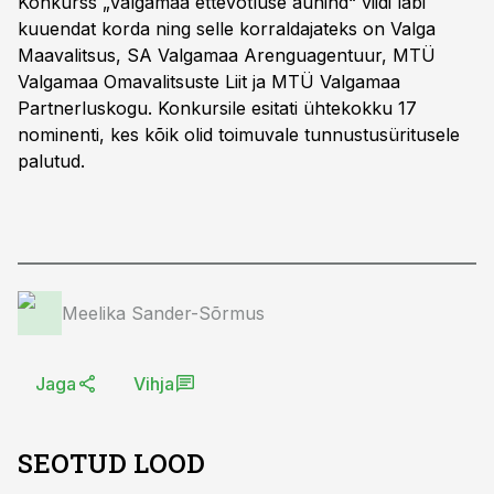
Konkurss „Valgamaa ettevõtluse auhind“ viidi läbi
kuuendat korda ning selle korraldajateks on Valga
Maavalitsus, SA Valgamaa Arenguagentuur, MTÜ
Valgamaa Omavalitsuste Liit ja MTÜ Valgamaa
Partnerluskogu. Konkursile esitati ühtekokku 17
nominenti, kes kõik olid toimuvale tunnustusüritusele
palutud.
Meelika Sander-Sõrmus
Jaga
Vihja
SEOTUD LOOD