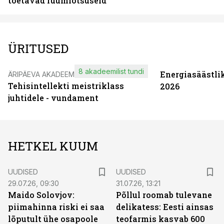
toetavad ruumiotsuseid
ÜRITUSED
8 akadeemilist tundi
Energiasäästli
ÄRIPÄEVA AKADEEMIA
Tehisintellekti meistriklass
2026
juhtidele - vundament
HETKEL KUUM
UUDISED
UUDISED
29.07.26, 09:30
31.07.26, 13:21
Maido Solovjov:
Põllul roomab tulevane
piimahinna riski ei saa
delikatess: Eesti ainsas
lõputult ühe osapoole
teofarmis kasvab 600