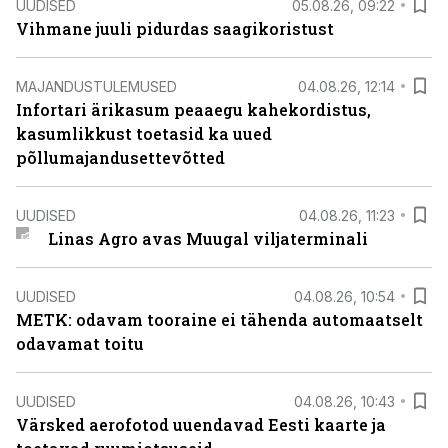
UUDISED
05.08.26, 09:22
Vihmane juuli pidurdas saagikoristust
MAJANDUSTULEMUSED
04.08.26, 12:14
Infortari ärikasum peaaegu kahekordistus,
kasumlikkust toetasid ka uued
põllumajandusettevõtted
UUDISED
04.08.26, 11:23
Linas Agro avas Muugal viljaterminali
UUDISED
04.08.26, 10:54
METK: odavam tooraine ei tähenda automaatselt
odavamat toitu
UUDISED
04.08.26, 10:43
Värsked aerofotod uuendavad Eesti kaarte ja