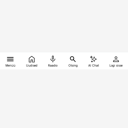
Menüü
Uudised
Raadio
Otsing
AI Chat
Logi sisse
Vana-Lõuna 39/1, 19094 Tallinn
(+372) 667 0111
pollumajandus@pollumajandus.ee
Telli
Reklaam