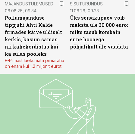
ST
MAJANDUSTULEMUSED
SISUTURUNDUS
06.08.26, 09:34
11.06.26, 09:28
Põllumajanduse
Üks seisakupäev võib
tippjuhi Ahti Kalde
maksta üle 30 000 euro:
firmades käive üldiselt
miks tasub kombain
kerkis, kasum samas
enne hooaega
nii kahekordistus kui
põhjalikult üle vaadata
ka sulas pooleks
E-Piimast laekumata piimaraha
on enam kui 1,2 miljonit eurot