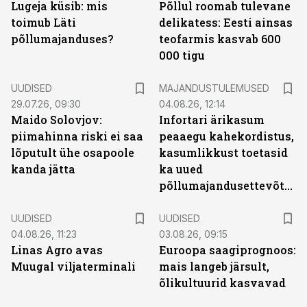
Lugeja küsib: mis
Põllul roomab tulevane
toimub Läti
delikatess: Eesti ainsas
põllumajanduses?
teofarmis kasvab 600
000 tigu
UUDISED
MAJANDUSTULEMUSED
29.07.26, 09:30
04.08.26, 12:14
Maido Solovjov:
Infortari ärikasum
piimahinna riski ei saa
peaaegu kahekordistus,
lõputult ühe osapoole
kasumlikkust toetasid
kanda jätta
ka uued
põllumajandusettevõtted
UUDISED
UUDISED
04.08.26, 11:23
03.08.26, 09:15
Linas Agro avas
Euroopa saagiprognoos:
Muugal viljaterminali
mais langeb järsult,
õlikultuurid kasvavad