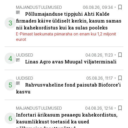
MAJANDUSTULEMUSED
06.08.26, 09:34
Põllumajanduse tippjuhi Ahti Kalde
firmades käive üldiselt kerkis, kasum samas
3
nii kahekordistus kui ka sulas pooleks
E-Piimast laekumata piimaraha on enam kui 1,2 miljonit
eurot
UUDISED
04.08.26, 11:23
4
Linas Agro avas Muugal viljaterminali
UUDISED
05.08.26, 11:17
5
Rahvusvaheline fond paisutab Bioforce’i
kasvu
MAJANDUSTULEMUSED
04.08.26, 12:14
Infortari ärikasum peaaegu kahekordistus,
6
kasumlikkust toetasid ka uued