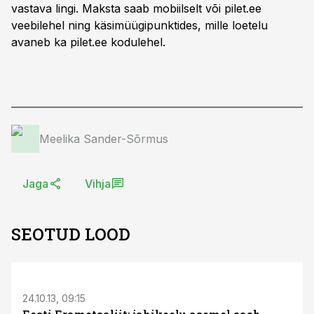
vastava lingi. Maksta saab mobiilselt või pilet.ee
veebilehel ning käsimüügipunktides, mille loetelu
avaneb ka pilet.ee kodulehel.
Meelika Sander-Sõrmus
Jaga
Vihja
SEOTUD LOOD
S
24.10.13, 09:15