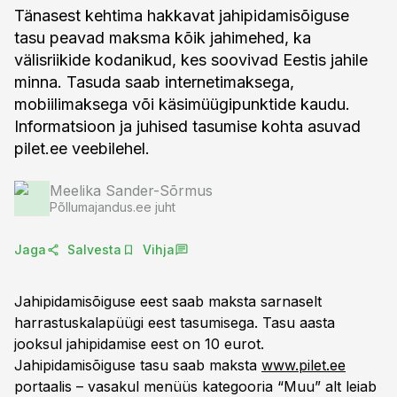
Tänasest kehtima hakkavat jahipidamisõiguse
tasu peavad maksma kõik jahimehed, ka
välisriikide kodanikud, kes soovivad Eestis jahile
minna. Tasuda saab internetimaksega,
mobiilimaksega või käsimüügipunktide kaudu.
Informatsioon ja juhised tasumise kohta asuvad
pilet.ee veebilehel.
Meelika Sander-Sõrmus
Põllumajandus.ee juht
Jaga
Salvesta
Vihja
Jahipidamisõiguse eest saab maksta sarnaselt
harrastuskalapüügi eest tasumisega. Tasu aasta
jooksul jahipidamise eest on 10 eurot.
Jahipidamisõiguse tasu saab maksta
www.pilet.ee
portaalis – vasakul menüüs kategooria “Muu” alt leiab