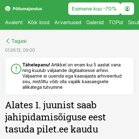
Esimene kuu -70%
Avaleht
Kõik lood
Arvamused
Galeriid
TOPid
Sisu
cebook
cebook
Tagasi
Twitter)
Twitter)
01.06.13, 09:00
kedIn
kedIn
Tähelepanu!
Artikkel on enam kui 5 aastat vana
ning kuulub väljaande digitaalsesse arhiivi.
ail
ail
Väljaanne ei uuenda ega kaasajasta arhiveeritud
sisu, mistõttu võib olla vajalik kaasaegsete
k
k
allikatega tutvumine
Alates 1. juunist saab
jahipidamisõiguse eest
tasuda pilet.ee kaudu