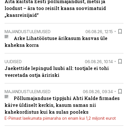
Aita kaitsta Eesti põllumajandust, metsi ja
loodust – ära too reisilt kaasa soovimatuid
„kaasreisijaid“
MAJANDUSTULEMUSED
06.08.26, 12:15
Arke Lihatööstuse ärikasum kasvas üle
kaheksa korra
UUDISED
06.08.26, 10:14
Jaekettide lepingud luubi all: tootjale ei tohi
veeretada ostja äririski
MAJANDUSTULEMUSED
06.08.26, 09:34
Põllumajanduse tippjuhi Ahti Kalde firmades
käive üldiselt kerkis, kasum samas nii
kahekordistus kui ka sulas pooleks
E-Piimast laekumata piimaraha on enam kui 1,2 miljonit eurot