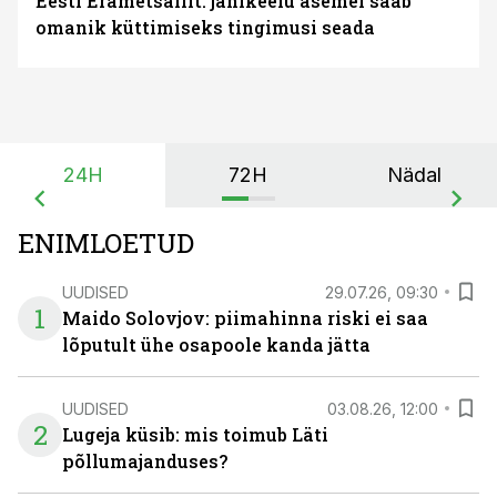
Eesti Erametsaliit: jahikeelu asemel saab
omanik küttimiseks tingimusi seada
24H
72H
Nädal
ENIMLOETUD
UUDISED
29.07.26, 09:30
1
Maido Solovjov: piimahinna riski ei saa
lõputult ühe osapoole kanda jätta
UUDISED
03.08.26, 12:00
2
Lugeja küsib: mis toimub Läti
põllumajanduses?