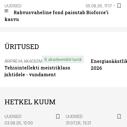
UUDISED
05.08.26, 11:17
Rahvusvaheline fond paisutab Bioforce’i
kasvu
ÜRITUSED
8 akadeemilist tundi
Energiasäästli
ÄRIPÄEVA AKADEEMIA
Tehisintellekti meistriklass
2026
juhtidele - vundament
HETKEL KUUM
UUDISED
UUDISED
03.08.26, 12:00
31.07.26, 13:21