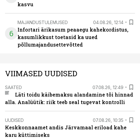
kasvu
MAJANDUSTULEMUSED
04.08.26, 12:14
Infortari ärikasum peaaegu kahekordistus,
6
kasumlikkust toetasid ka uued
põllumajandusettevõtted
VIIMASED UUDISED
SAATED
07.08.26, 12:49
Läti toidu käibemaksu alandamine tõi hinnad
alla. Analüütik: riik teeb seal tugevat kontrolli
UUDISED
07.08.26, 10:35
Keskkonnaamet andis Järvamaal eriload kahe
karu küttimiseks