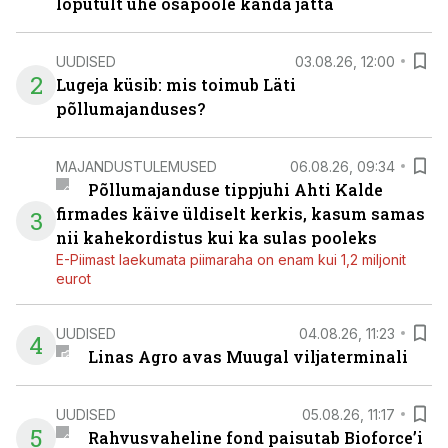
lõputult ühe osapoole kanda jätta
UUDISED
03.08.26, 12:00
2
Lugeja küsib: mis toimub Läti
põllumajanduses?
MAJANDUSTULEMUSED
06.08.26, 09:34
Põllumajanduse tippjuhi Ahti Kalde
firmades käive üldiselt kerkis, kasum samas
3
nii kahekordistus kui ka sulas pooleks
E-Piimast laekumata piimaraha on enam kui 1,2 miljonit
eurot
UUDISED
04.08.26, 11:23
4
Linas Agro avas Muugal viljaterminali
UUDISED
05.08.26, 11:17
5
Rahvusvaheline fond paisutab Bioforce’i