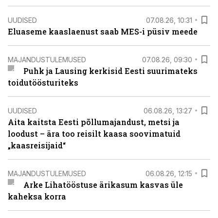
UUDISED
07.08.26, 10:31
Eluaseme kaaslaenust saab MES-i püsiv meede
MAJANDUSTULEMUSED
07.08.26, 09:30
Puhk ja Lausing kerkisid Eesti suurimateks
toidutöösturiteks
UUDISED
06.08.26, 13:27
Aita kaitsta Eesti põllumajandust, metsi ja
loodust – ära too reisilt kaasa soovimatuid
„kaasreisijaid“
MAJANDUSTULEMUSED
06.08.26, 12:15
Arke Lihatööstuse ärikasum kasvas üle
kaheksa korra