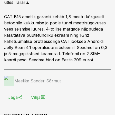
ütles Taliaru.
CAT B15 ametlik garantii kehtib 1,8 meetri kõrguselt
betoonile kukkumise ja poole tunni meetrisügavuses
vees seismise juures. 4-tollise märgade näppudega
kasutatava puutetundliku ekraani ning 1Ghz
kahetuumalise protsessoriga CAT jookseb Androidi
Jelly Bean 4.1 operatsioonisüsteemil. Seadmel on 0,3
ja 5-megapikslised kaamerad. Telefonil on 2 SIM-
kaardi pesa. Seadme hind on Eestis 299 eurot.
Meelika Sander-Sõrmus
Jaga
Vihja