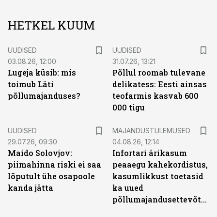
HETKEL KUUM
UUDISED
UUDISED
03.08.26, 12:00
31.07.26, 13:21
Lugeja küsib: mis
Põllul roomab tulevane
toimub Läti
delikatess: Eesti ainsas
põllumajanduses?
teofarmis kasvab 600
000 tigu
UUDISED
MAJANDUSTULEMUSED
29.07.26, 09:30
04.08.26, 12:14
Maido Solovjov:
Infortari ärikasum
piimahinna riski ei saa
peaaegu kahekordistus,
lõputult ühe osapoole
kasumlikkust toetasid
kanda jätta
ka uued
põllumajandusettevõtted