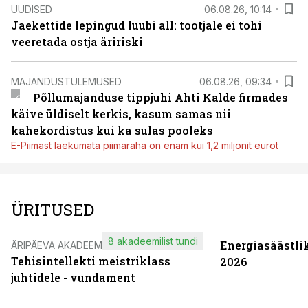
UUDISED
06.08.26, 10:14
Jaekettide lepingud luubi all: tootjale ei tohi
veeretada ostja äririski
MAJANDUSTULEMUSED
06.08.26, 09:34
Põllumajanduse tippjuhi Ahti Kalde firmades
käive üldiselt kerkis, kasum samas nii
kahekordistus kui ka sulas pooleks
E-Piimast laekumata piimaraha on enam kui 1,2 miljonit eurot
ÜRITUSED
8 akadeemilist tundi
Energiasäästli
ÄRIPÄEVA AKADEEMIA
Tehisintellekti meistriklass
2026
juhtidele - vundament