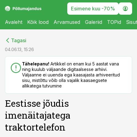
Esimene kuu -70%
Avaleht
Kõik lood
Arvamused
Galeriid
TOPid
Sisu
cebook
cebook
Tagasi
Twitter)
Twitter)
04.06.13, 15:26
kedIn
kedIn
Tähelepanu!
Artikkel on enam kui 5 aastat vana
ning kuulub väljaande digitaalsesse arhiivi.
ail
ail
Väljaanne ei uuenda ega kaasajasta arhiveeritud
sisu, mistõttu võib olla vajalik kaasaegsete
k
k
allikatega tutvumine
Eestisse jõudis
imenäitajatega
traktortelefon