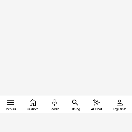
Menüü
Uudised
Raadio
Otsing
AI Chat
Logi sisse