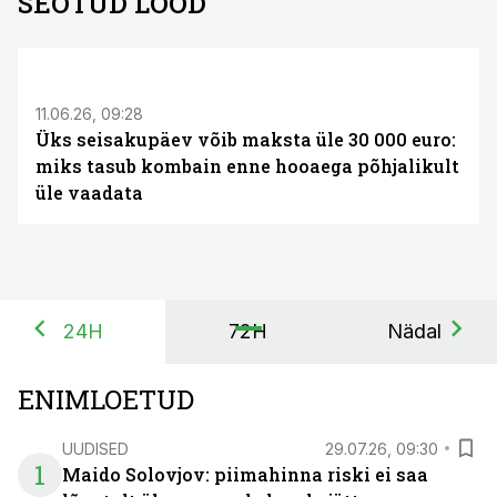
SEOTUD LOOD
ST
11.06.26, 09:28
Üks seisakupäev võib maksta üle 30 000 euro:
miks tasub kombain enne hooaega põhjalikult
üle vaadata
24H
72H
Nädal
ENIMLOETUD
UUDISED
29.07.26, 09:30
1
Maido Solovjov: piimahinna riski ei saa