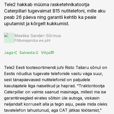
Tele2 hakkab müüma rasketehnikatootja
Caterpillari tugevaimat B15 nutitelefoni, mille aku
peab 26 päeva ning garantii kehtib ka peale
uputamist ja kõrgelt kukkumist.
Meelika Sander-Sõrmus
Põllumajandus.ee juht
Jaga
Salvesta
Vihja
Tele2 Eesti tootesortimendi juhi Risto Taliaru sõnul on
Eestis nõudlus tugevate telefonide vastu väga suur,
sest tänapäevaseid nutitelefonid on paljudele
kasutajatele liiga naiselikud ja haprad. “Traktoritootja
Caterpillar on valmis saanud masinaga, millest ma ise
garantiireegleid eirates sõitsin üle autoga, viskasin
neljandalt korruselt alla ja tegin asju, peale mida oleks
tavatelefon lahustunud, aga CAT jätkas töötamist,”