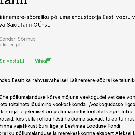
Läänemere-sõbraliku põllumajandustootja Eesti vooru v
va Saidafarm OÜ-st.
 Sander-Sõrmus
ndus.ee juht
Salvesta
Vihja
ndab Eestit ka rahvusvahelisel Läänemere-sõbralike talunik
ühe põllumajanduse kõrvalmõjuna veekogudel vetikate voh
sete toitainete jõudmine veekeskkonda. „Veekogudesse liigset
eemiga tegelemisel on põllumajandustootjatel väga oluline r
ootjaid, kes selle rolliga hästi hakkama saavad, tuleb tunnus
nna vajalikkust žürii liige ja Eestimaa Looduse Fondi
raliku põllumajanduse ja merekeskkonna ekspert Aleksei 