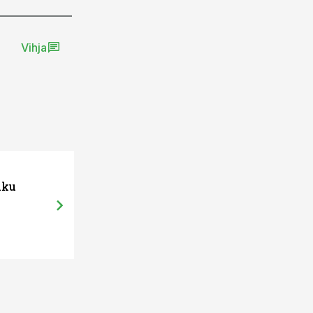
Vihja
27.01.14, 08:10
iku
Läänemere-sõbraliku põllumajandu
kandidaate