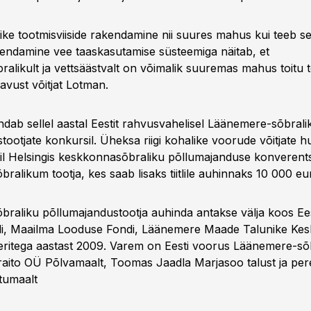
ike tootmisviiside rakendamine nii suures mahus kui teeb s
täiendamine vee taaskasutamise süsteemiga näitab, et
alikult ja vettsäästvalt on võimalik suuremas mahus toitu t
avust võitjat Lotman.
ndab sellel aastal Eestit rahvusvahelisel Läänemere-sõbrali
ootjate konkursil. Üheksa riigi kohalike voorude võitjate h
til Helsingis keskkonnasõbraliku põllumajanduse konverents
alikum tootja, kes saab lisaks tiitlile auhinnaks 10 000 eu
raliku põllumajandustootja auhinda antakse välja koos Ee
i, Maailma Looduse Fondi, Läänemere Maade Talunike Ke
tneritega aastast 2009. Varem on Eesti voorus Läänemere-sõb
 Viraito OÜ Põlvamaalt, Toomas Jaadla Marjasoo talust ja pe
tumaalt