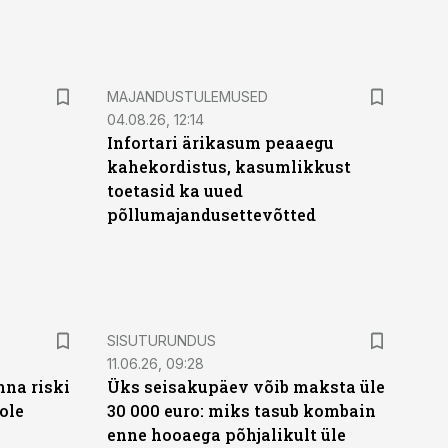
MAJANDUSTULEMUSED
04.08.26, 12:14
Infortari ärikasum peaaegu
kahekordistus, kasumlikkust
toetasid ka uued
põllumajandusettevõtted
ST
SISUTURUNDUS
11.06.26, 09:28
nna riski
Üks seisakupäev võib maksta üle
ole
30 000 euro: miks tasub kombain
enne hooaega põhjalikult üle