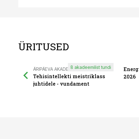
ÜRITUSED
8 akadeemilist tundi
Energ
ÄRIPÄEVA AKADEEMIA
Tehisintellekti meistriklass
2026
juhtidele - vundament