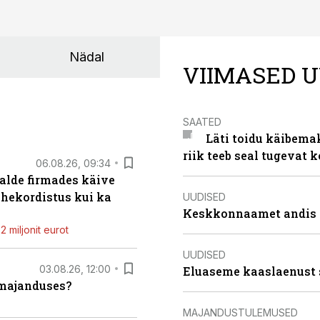
Nädal
VIIMASED U
SAATED
Läti toidu käibema
riik teeb seal tugevat k
06.08.26, 09:34
alde firmades käive
ahekordistus kui ka
UUDISED
Keskkonnaamet andis J
 miljonit eurot
UUDISED
03.08.26, 12:00
Eluaseme kaaslaenust 
umajanduses?
MAJANDUSTULEMUSED