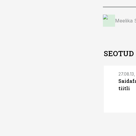
Meelika
SEOTUD
27.08.13,
Saidaf
tiitli