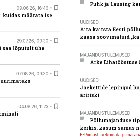
Puhk ja Lausing ke
09.06.26, 16:46
: kuidas määrata ise
UUDISED
Aita kaitsta Eesti põllu
kaasa soovimatuid „kaa
29.07.26, 09:30
 saa lõputult ühe
MAJANDUSTULEMUSED
Arke Lihatööstuse 
07.08.26, 09:30
UUDISED
 suurimateks
Jaekettide lepingud luub
äririski
04.08.26, 11:23
MAJANDUSTULEMUSED
rminali
Põllumajanduse tip
kerkis, kasum samas ni
E-Piimast laekumata piimaraha