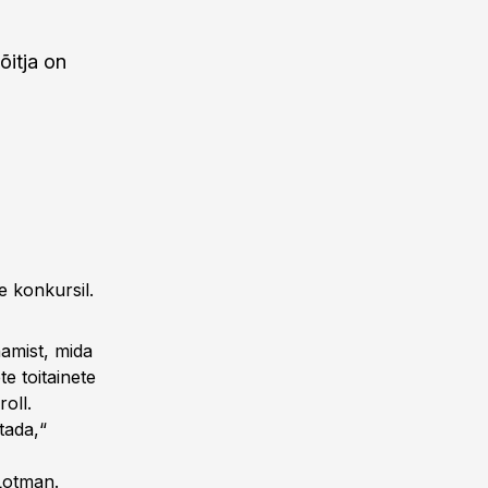
õitja on
e konkursil.
amist, mida
e toitainete
oll.
tada,“
Lotman.