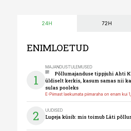
24H
72H
ENIMLOETUD
MAJANDUSTULEMUSED
Põllumajanduse tippjuhi Ahti K
1
üldiselt kerkis, kasum samas nii k
sulas pooleks
E-Piimast laekumata piimaraha on enam kui 1,2
UUDISED
2
Lugeja küsib: mis toimub Läti põll