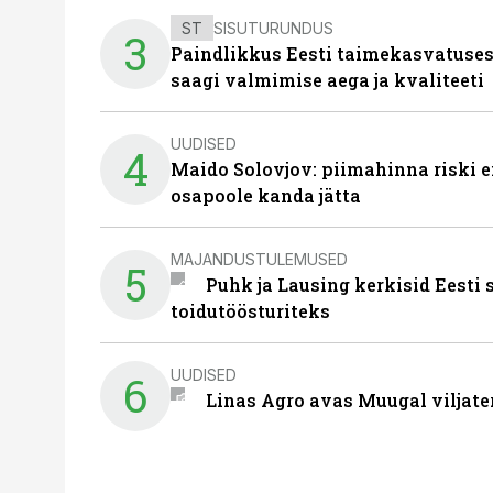
ST
SISUTURUNDUS
3
Paindlikkus Eesti taimekasvatuses
saagi valmimise aega ja kvaliteeti
UUDISED
4
Maido Solovjov: piimahinna riski ei
osapoole kanda jätta
MAJANDUSTULEMUSED
5
Puhk ja Lausing kerkisid Eesti
toidutöösturiteks
UUDISED
6
Linas Agro avas Muugal viljate