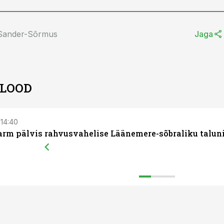
 Sander-Sõrmus
Jaga
 LOOD
 14:40
arm pälvis rahvusvahelise Läänemere-sõbraliku talun