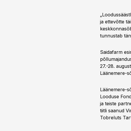
„Loodussäästl
ja ettevõtte 
keskkonnasõbr
tunnustab tän
Saidafarm esi
põllumajandust
27.-28. augus
Läänemere-sõbr
Läänemere-sõb
Looduse Fond
ja teiste par
tiitli saanud
Tobreluts Tar