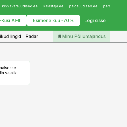
Iseteenindus
kinnisvarauudised.ee
kalastaja.ee
palgauudised.ee
personaliuudi
Telli Põllumajandus
Küsi AI-lt
Esimene kuu -70%
Logi sisse
ikud lingid
Radar
Minu Põllumajandus
taalsesse
la vajalik