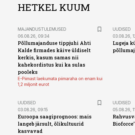
HETKEL KUUM
MAJANDUSTULEMUSED
UUDISED
06.08.26, 09:34
03.08.26, 1
Põllumajanduse tippjuhi Ahti
Lugeja kü
Kalde firmades käive üldiselt
põllumaj
kerkis, kasum samas nii
kahekordistus kui ka sulas
pooleks
E-Piimast laekumata piimaraha on enam kui
1,2 miljonit eurot
UUDISED
UUDISED
03.08.26, 09:15
05.08.26, 11
Euroopa saagiprognoos: mais
Rahvusva
langeb järsult, õlikultuurid
Bioforce
kasvavad