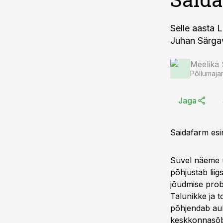
Selle aasta 
Juhan Särga
Meelika
Põllumaja
Jaga
Saidafarm esi
Suvel näeme 
põhjustab liig
jõudmise probl
Talunikke ja t
põhjendab auhi
keskkonnasõb