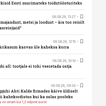
rkisid Eesti suurimateks toidutöösturiteks
06.08.26, 13:27
majandust, metsi ja loodust – ära too reisilt
sreisijaid“
06.08.26, 12:15
ärikasum kasvas üle kaheksa korra
06.08.26, 10:14
i all: tootjale ei tohi veeretada ostja
06.08.26, 09:34
pjuhi Ahti Kalde firmades käive üldiselt
i kahekordistus kui ka sulas pooleks
 on enam kui 1,2 miljonit eurot