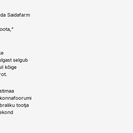
eda Saidafarm
oota,“
ke
ulgast selgub
il kõige
rot.
stimaa
skonnafoorumi
raliku tootja
rekond