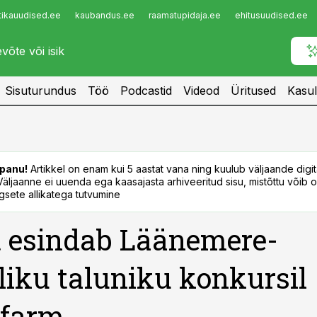
tikauudised.ee
kaubandus.ee
raamatupidaja.ee
ehitusuudised.ee
Infopank
Radar
Sisuturundus
Töö
Podcastid
Videod
Üritused
Kasul
panu!
Artikkel on enam kui 5 aastat vana ning kuulub väljaande digi
. Väljaanne ei uuenda ega kaasajasta arhiveeritud sisu, mistõttu võib ol
sete allikatega tutvumine
t esindab Läänemere-
liku taluniku konkursil
afarm