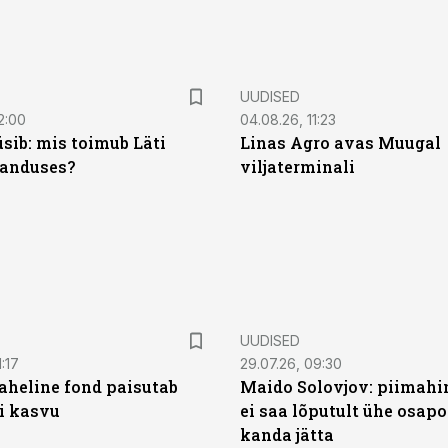
UUDISED
2:00
04.08.26, 11:23
sib: mis toimub Läti
Linas Agro avas Muugal
anduses?
viljaterminali
UUDISED
:17
29.07.26, 09:30
heline fond paisutab
Maido Solovjov: piimahi
’i kasvu
ei saa lõputult ühe osapo
kanda jätta