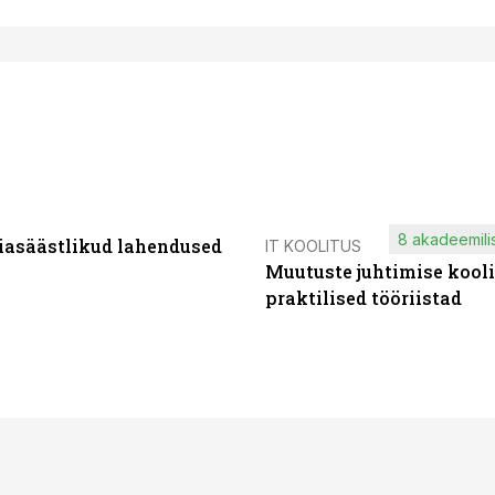
8 akadeemilis
iasäästlikud lahendused
IT KOOLITUS
Muutuste juhtimise kooli
praktilised tööriistad