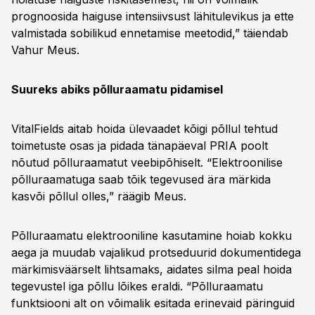
prognoosida haiguse intensiivsust lähitulevikus ja ette
valmistada sobilikud ennetamise meetodid,” täiendab
Vahur Meus.
Suureks abiks põlluraamatu pidamisel
VitalFields aitab hoida ülevaadet kõigi põllul tehtud
toimetuste osas ja pidada tänapäeval PRIA poolt
nõutud põlluraamatut veebipõhiselt. “Elektroonilise
põlluraamatuga saab tõik tegevused ära märkida
kasvõi põllul olles,” räägib Meus.
Põlluraamatu elektrooniline kasutamine hoiab kokku
aega ja muudab vajalikud protseduurid dokumentidega
märkimisväärselt lihtsamaks, aidates silma peal hoida
tegevustel iga põllu lõikes eraldi. “Põlluraamatu
funktsiooni alt on võimalik esitada erinevaid päringuid