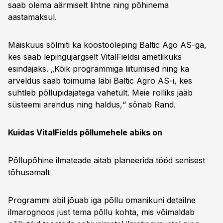
saab olema äärmiselt lihtne ning põhinema
aastamaksul.
Maiskuus sõlmiti ka koostööleping Baltic Ago AS-ga,
kes saab lepingujärgselt VitalFieldsi ametlikuks
esindajaks. „Kõik programmiga liitumised ning ka
arveldus saab toimuma läbi Baltic Agro AS-i, kes
suhtleb põllupidajatega vahetult. Meie rolliks jääb
süsteemi arendus ning haldus,“ sõnab Rand.
Kuidas VitalFields põllumehele abiks on
Põllupõhine ilmateade aitab planeerida tööd senisest
tõhusamalt
Programmi abil jõuab iga põllu omanikuni detailne
ilmarognoos just tema põllu kohta, mis võimaldab