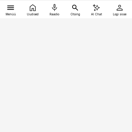
Menüü
Uudised
Raadio
Otsing
AI Chat
Logi sisse
Vana-Lõuna 39/1, 19094 Tallinn
(+372) 667 0111
pollumajandus@pollumajandus.ee
Telli
Reklaam
Firmast
Sisu kasutamisõigused
Ajakirjaniku
eetikakoodeks
Üldtingimused
Privaatsustingimused
Küpsiste poliitika
KKK
Eesti Meediaettevõtete
Eelistuste haldamine