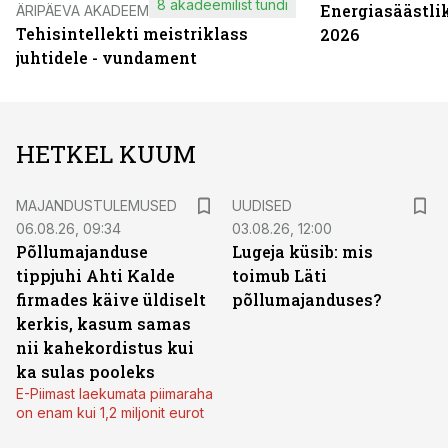
8 akadeemilist tundi
Energiasäästli
ÄRIPÄEVA AKADEEMIA
Tehisintellekti meistriklass
2026
juhtidele - vundament
HETKEL KUUM
MAJANDUSTULEMUSED
UUDISED
06.08.26, 09:34
03.08.26, 12:00
Põllumajanduse
Lugeja küsib: mis
tippjuhi Ahti Kalde
toimub Läti
firmades käive üldiselt
põllumajanduses?
kerkis, kasum samas
nii kahekordistus kui
ka sulas pooleks
E-Piimast laekumata piimaraha
on enam kui 1,2 miljonit eurot