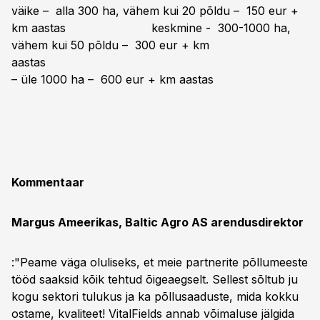
väike – alla 300 ha, vähem kui 20 põldu – 150 eur +
km aastas keskmine - 300-1000 ha,
vähem kui 50 põldu – 300 eur + km
aastas s
– üle 1000 ha – 600 eur + km aastas
Kommentaar
Margus Ameerikas, Baltic Agro AS arendusdirektor
:"Peame väga oluliseks, et meie partnerite põllumeeste
tööd saaksid kõik tehtud õigeaegselt. Sellest sõltub ju
kogu sektori tulukus ja ka põllusaaduste, mida kokku
ostame, kvaliteet! VitalFields annab võimaluse jälgida