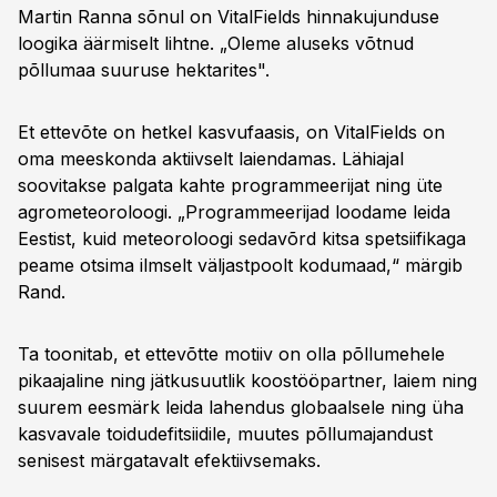
Martin Ranna sõnul on VitalFields hinnakujunduse
loogika äärmiselt lihtne. „Oleme aluseks võtnud
põllumaa suuruse hektarites".
Et ettevõte on hetkel kasvufaasis, on VitalFields on
oma meeskonda aktiivselt laiendamas. Lähiajal
soovitakse palgata kahte programmeerijat ning üte
agrometeoroloogi. „Programmeerijad loodame leida
Eestist, kuid meteoroloogi sedavõrd kitsa spetsiifikaga
peame otsima ilmselt väljastpoolt kodumaad,“ märgib
Rand.
Ta toonitab, et ettevõtte motiiv on olla põllumehele
pikaajaline ning jätkusuutlik koostööpartner, laiem ning
suurem eesmärk leida lahendus globaalsele ning üha
kasvavale toidudefitsiidile, muutes põllumajandust
senisest märgatavalt efektiivsemaks.