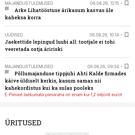
MAJANDUSTULEMUSED
06.08.26, 12:15
Arke Lihatööstuse ärikasum kasvas üle
kaheksa korra
UUDISED
06.08.26, 10:14
Jaekettide lepingud luubi all: tootjale ei tohi
veeretada ostja äririski
MAJANDUSTULEMUSED
06.08.26, 09:34
Põllumajanduse tippjuhi Ahti Kalde firmades
käive üldiselt kerkis, kasum samas nii
kahekordistus kui ka sulas pooleks
E-Piimast laekumata piimaraha on enam kui 1,2 miljonit eurot
ÜRITUSED