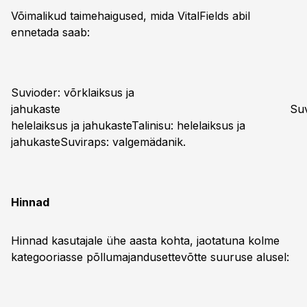
Võimalikud taimehaigused, mida VitalFields abil
ennetada saab:
Suvioder: võrklaiksus ja
jahukaste Suvinis
helelaiksus ja jahukasteTalinisu: helelaiksus ja
jahukasteSuviraps: valgemädanik.
Hinnad
Hinnad kasutajale ühe aasta kohta, jaotatuna kolme
kategooriasse põllumajandusettevõtte suuruse alusel: