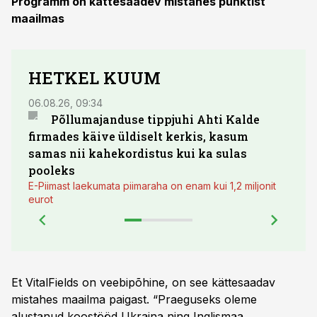
Programm on kättesaadev mistahes punktist
maailmas
HETKEL KUUM
06.08.26, 09:34
03.08.
Põllumajanduse tippjuhi Ahti Kalde
Luge
firmades käive üldiselt kerkis, kasum
põll
samas nii kahekordistus kui ka sulas
pooleks
E-Piimast laekumata piimaraha on enam kui 1,2 miljonit
eurot
Et VitalFields on veebipõhine, on see kättesaadav
mistahes maailma paigast. “Praeguseks oleme
alustanud koostööd Ukraina ning Inglismaa