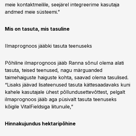
meie kontaktmeilile, seejärel integreerime kasutaja
andmed meie süsteemi.”
Mis on tasuta, mis tasuline
Ilmaprognoos jääbki tasuta teenuseks
Põhiline ilmaprognoos jääb Ranna sõnul olema alati
tasuta, teised teenused, nagu märguanded
taimehaiguste haiguste kohta, saavad olema tasulised.
“Lisaks jäävad lisateenused tasuta kättesaadavaks kuni
kahele kasutajale ühest põllundusettevõttest, pelgalt
ilmaprognoos jääb aga püsivalt tasuta teenuseks
kõigile VitalFieldsiga liitunuile,”
Hinnakujundus hektaripõhine