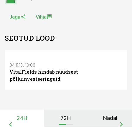
Jaga
Vihja
SEOTUD LOOD
S
04.11.13, 10:06
VitalFields hindab nüüdsest
põlluinvesteeringuid
24H
72H
Nädal