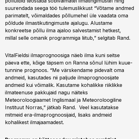
põllutöid teostada sobivaimatel ilmatingimustel ning
suurendada seega töö tulemuslikkust “Võtame andmed
parimatelt, võimaldades põllumehel üle vaadata oma
põldude ilmastikutingimuste ajalugu. Alustame
konkreetse põllu ilma ajaloo salvestamist hetkest,
millal selle omanik programmiga liitub,” selgitab Rand.
VitalFieldsi ilmaprognoosiga näeb ilma kuni seitse
päeva ette, kõige täpsem on Ranna sõnul lühim kuue-
tunnine prognoos. “Me värskendame pidevalt oma
andmeid, kasutades nii paljude ilmaprognoosijate
andmeid kui võimalik. Kasutame kohalikke riiklikke
ilmateenuse pakkujaid nagu näiteks
Meteoroloogiaamet Inglismaal ja Meteoroloogiline
Instituut Norras,” jätkab Rand. Veel kasutatakse
mitmeid era-ilmaprognoosijaid, lisaks andmeid
kohalikest ilmajaamadest.