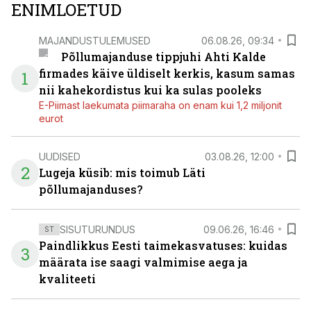
ENIMLOETUD
MAJANDUSTULEMUSED
06.08.26, 09:34
Põllumajanduse tippjuhi Ahti Kalde
firmades käive üldiselt kerkis, kasum samas
1
nii kahekordistus kui ka sulas pooleks
E-Piimast laekumata piimaraha on enam kui 1,2 miljonit
eurot
UUDISED
03.08.26, 12:00
2
Lugeja küsib: mis toimub Läti
põllumajanduses?
SISUTURUNDUS
09.06.26, 16:46
ST
Paindlikkus Eesti taimekasvatuses: kuidas
3
määrata ise saagi valmimise aega ja
kvaliteeti