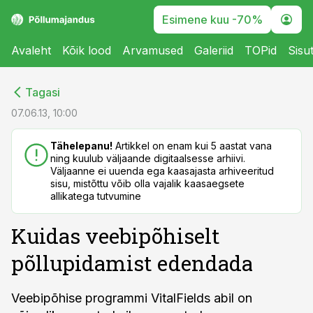
Esimene kuu -70%
Avaleht
Kõik lood
Arvamused
Galeriid
TOPid
Sisu
cebook
cebook
Tagasi
Twitter)
Twitter)
07.06.13, 10:00
kedIn
kedIn
Tähelepanu!
Artikkel on enam kui 5 aastat vana
ning kuulub väljaande digitaalsesse arhiivi.
ail
ail
Väljaanne ei uuenda ega kaasajasta arhiveeritud
sisu, mistõttu võib olla vajalik kaasaegsete
k
k
allikatega tutvumine
Kuidas veebipõhiselt
põllupidamist edendada
Veebipõhise programmi VitalFields abil on