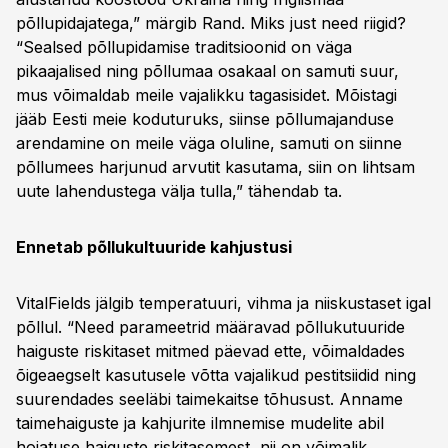
põllupidajatega,” märgib Rand. Miks just need riigid?
“Sealsed põllupidamise traditsioonid on väga
pikaajalised ning põllumaa osakaal on samuti suur,
mus võimaldab meile vajalikku tagasisidet. Mõistagi
jääb Eesti meie koduturuks, siinse põllumajanduse
arendamine on meile väga oluline, samuti on siinne
põllumees harjunud arvutit kasutama, siin on lihtsam
uute lahendustega välja tulla,” tähendab ta.
Ennetab põllukultuuride kahjustusi
VitalFields jälgib temperatuuri, vihma ja niiskustaset igal
põllul. “Need parameetrid määravad põllukutuuride
haiguste riskitaset mitmed päevad ette, võimaldades
õigeaegselt kasutusele võtta vajalikud pestitsiidid ning
suurendades seeläbi taimekaitse tõhusust. Anname
taimehaiguste ja kahjurite ilmnemise mudelite abil
hoiatuse haiguste riskitasemest, nii on võimalik