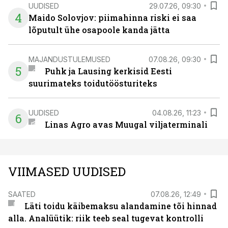
UUDISED
29.07.26, 09:30
4
Maido Solovjov: piimahinna riski ei saa
lõputult ühe osapoole kanda jätta
MAJANDUSTULEMUSED
07.08.26, 09:30
5
Puhk ja Lausing kerkisid Eesti
suurimateks toidutöösturiteks
UUDISED
04.08.26, 11:23
6
Linas Agro avas Muugal viljaterminali
VIIMASED UUDISED
SAATED
07.08.26, 12:49
Läti toidu käibemaksu alandamine tõi hinnad
alla. Analüütik: riik teeb seal tugevat kontrolli