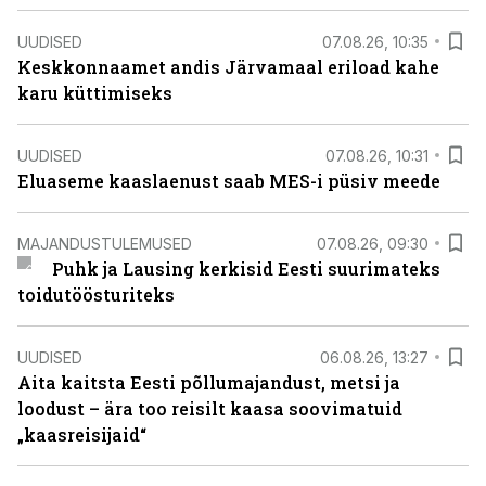
UUDISED
07.08.26, 10:35
Keskkonnaamet andis Järvamaal eriload kahe
karu küttimiseks
UUDISED
07.08.26, 10:31
Eluaseme kaaslaenust saab MES-i püsiv meede
MAJANDUSTULEMUSED
07.08.26, 09:30
Puhk ja Lausing kerkisid Eesti suurimateks
toidutöösturiteks
UUDISED
06.08.26, 13:27
Aita kaitsta Eesti põllumajandust, metsi ja
loodust – ära too reisilt kaasa soovimatuid
„kaasreisijaid“