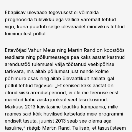
Ebapiisav ülevaade tegevusest ei võimalda
prognoosida tulevikku ega vältida varemalt tehtud
vigu, kuna puudub selge ülevaaadet minevikus tehtud
toimingutest põllul.
Ettevõtjad Vahur Meus ning Martin Rand on koostöös
teadlaste ning põllumeestega pea kaks aastat kestnud
arendustöö tulemusel välja töötanud veebipõhise
tarkvara, mis aitab põllumest just nende kolme
põhimure osas ning aitab ülevaatlikult hallata igal
põllul tehtud tegevusi. „Et senised kaks aastat on
olnud siiski arendusperiood, ei ole me teenuse eest
mainitud kahe aasta jooksul veel tasu küsinud.
Maikuus 2013 käivitasime teadliku kampaania, mille
raames said kõik huvilised katsetada meie programmi
endiselt tasuta, juunist 2013 saab see olema aga
tasuline,“ räägib Martin Rand. Ta lisab, et tasusüsteem