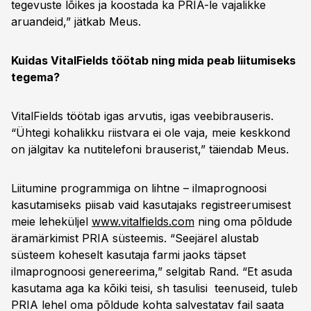
tegevuste lõikes ja koostada ka PRIA-le vajalikke
aruandeid,” jätkab Meus.
Kuidas VitalFields töötab ning mida peab liitumiseks
tegema?
VitalFields töötab igas arvutis, igas veebibrauseris.
“Ühtegi kohalikku riistvara ei ole vaja, meie keskkond
on jälgitav ka nutitelefoni brauserist,” täiendab Meus.
Liitumine programmiga on lihtne – ilmaprognoosi
kasutamiseks piisab vaid kasutajaks registreerumisest
meie leheküljel
www.vitalfields.com
ning oma põldude
äramärkimist PRIA süsteemis. “Seejärel alustab
süsteem koheselt kasutaja farmi jaoks täpset
ilmaprognoosi genereerima,” selgitab Rand. “Et asuda
kasutama aga ka kõiki teisi, sh tasulisi teenuseid, tuleb
PRIA lehel oma põldude kohta salvestatav fail saata