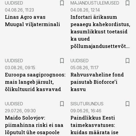
UUDISED
MAJANDUSTULEMUSED
04.08.26, 11:23
04.08.26, 12:14
Linas Agro avas
Infortari ärikasum
Muugal viljaterminali
peaaegu kahekordistus,
kasumlikkust toetasid
ka uued
põllumajandusettevõtted
UUDISED
UUDISED
03.08.26, 09:15
05.08.26, 11:17
Euroopa saagiprognoos:
Rahvusvaheline fond
mais langeb järsult,
paisutab Bioforce’i
õlikultuurid kasvavad
kasvu
ST
UUDISED
SISUTURUNDUS
29.07.26, 09:30
09.06.26, 16:46
Maido Solovjov:
Paindlikkus Eesti
piimahinna riski ei saa
taimekasvatuses:
lõputult ühe osapoole
kuidas määrata ise