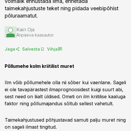
võimalik ennustada ilma, ennetada
taimekahjustuste teket ning pidada veebipõhist
põluraamatut.
Kairi Oja
Äripäeva kaasautor
Jaga
Salvesta
Vihja
Põllumehe kolm kriitilist muret
Ilm võib põllumehele olla nii sõber kui vaenlane. Sageli
ei ole tavapärastest ilmaprognoosidest kuigi suurt abi,
sest need on liialt üldised. Ometi on ilm kriitilise kaaluga
faktor ning põllumajandus sõltub sellest vahetult.
Taimekahjustused põhjustavad samuti palju muret ning
on sageli ilmast tingitud.