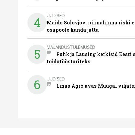
UUDISED
4
Maido Solovjov: piimahinna riski ei
osapoole kanda jätta
MAJANDUSTULEMUSED
5
Puhk ja Lausing kerkisid Eesti
toidutöösturiteks
UUDISED
6
Linas Agro avas Muugal viljate