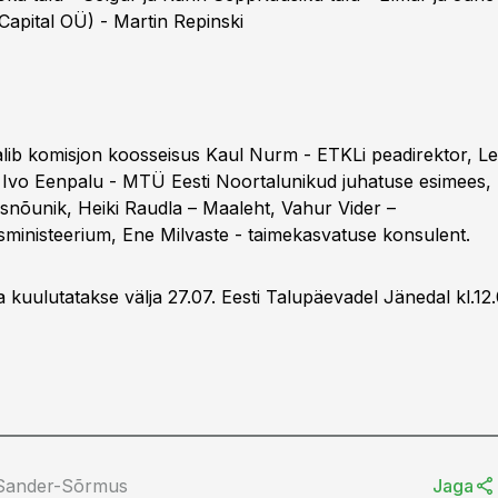
Capital OÜ) - Martin Repinski
alib komisjon koosseisus Kaul Nurm - ETKLi peadirektor, L
Ivo Eenpalu - MTÜ Eesti Noortalunikud juhatuse esimees, 
nõunik, Heiki Raudla – Maaleht, Vahur Vider –
ministeerium, Ene Milvaste - taimekasvatuse konsulent.
a kuulutatakse välja 27.07. Eesti Talupäevadel Jänedal kl.12.
 Sander-Sõrmus
Jaga