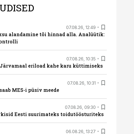
UDISED
07.08.26, 12:49
ksu alandamine tõi hinnad alla. Analüütik:
ontrolli
07.08.26, 10:35
ärvamaal eriload kahe karu küttimiseks
07.08.26, 10:31
saab MES-i püsiv meede
07.08.26, 09:30
rkisid Eesti suurimateks toidutöösturiteks
06.08.26, 13:27