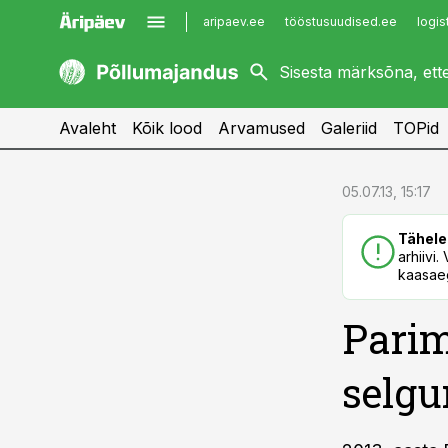
aripaev.ee
tööstusuudised.ee
logis
kaubandus.ee
imelineajalugu.ee
kinnisvarauudised.ee
imelineteadus.ee
Avaleht
Kõik lood
Arvamused
Galeriid
TOPid
cebook
cebook
05.07.13, 15:17
Twitter)
Twitter)
Tähele
kedIn
kedIn
arhiivi
kaasaeg
ail
ail
Parim
k
k
selg