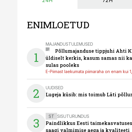
24H
72H
ENIMLOETUD
MAJANDUSTULEMUSED
Põllumajanduse tippjuhi Ahti K
1
üldiselt kerkis, kasum samas nii k
sulas pooleks
E-Piimast laekumata piimaraha on enam kui 1,2
UUDISED
2
Lugeja küsib: mis toimub Läti põll
ST
SISUTURUNDUS
3
Paindlikkus Eesti taimekasvatuses
saagi valmimise aega ja kvaliteeti