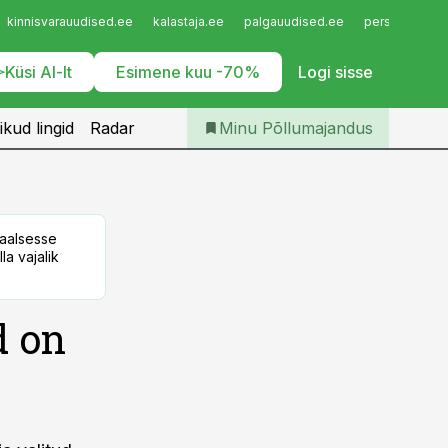
Iseteenindus
kinnisvarauudised.ee
kalastaja.ee
palgauudised.ee
personaliuudi
Telli Põllumajandus
Küsi AI-lt
Esimene kuu -70%
Logi sisse
ikud lingid
Radar
Minu Põllumajandus
taalsesse
la vajalik
d on