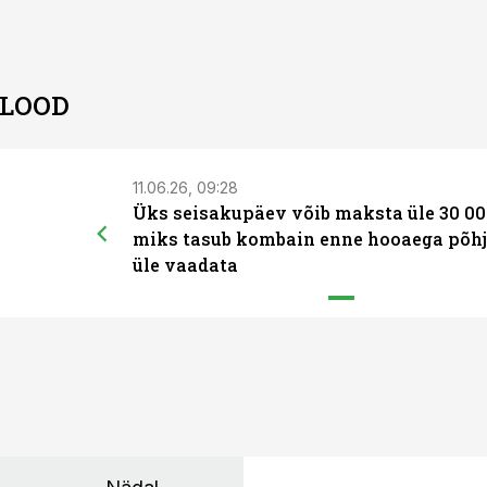
 LOOD
11.06.26, 09:28
Üks seisakupäev võib maksta üle 30 00
miks tasub kombain enne hooaega põhj
üle vaadata