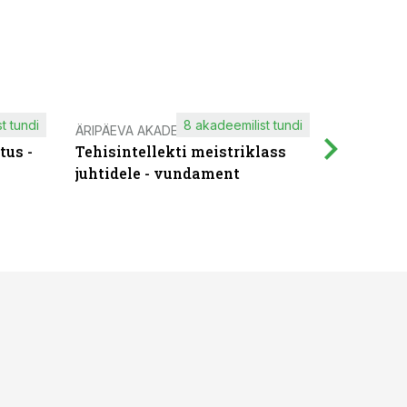
t tundi
8 akadeemilist tundi
ÄRIPÄEVA AKADEEMIA
IT KOOLIT
tus -
Tehisintellekti meistriklass
Muutuste
juhtidele - vundament
praktilis