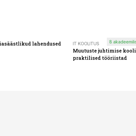
8 akadeemilis
iasäästlikud lahendused
IT KOOLITUS
Muutuste juhtimise kooli
praktilised tööriistad