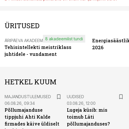
ÜRITUSED
8 akadeemilist tundi
Energiasäästli
ÄRIPÄEVA AKADEEMIA
Tehisintellekti meistriklass
2026
juhtidele - vundament
HETKEL KUUM
MAJANDUSTULEMUSED
UUDISED
06.08.26, 09:34
03.08.26, 12:00
Põllumajanduse
Lugeja küsib: mis
tippjuhi Ahti Kalde
toimub Läti
firmades käive üldiselt
põllumajanduses?