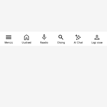
Menüü
Uudised
Raadio
Otsing
AI Chat
Logi sisse
Vana-Lõuna 39/1, 19094 Tallinn
(+372) 667 0111
pollumajandus@pollumajandus.ee
Telli
Reklaam
Firmast