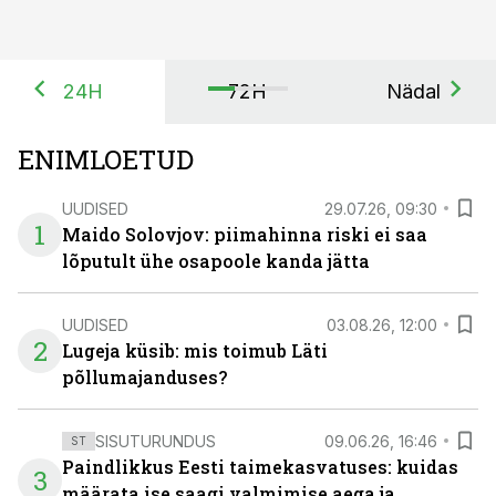
24H
72H
Nädal
ENIMLOETUD
UUDISED
29.07.26, 09:30
1
Maido Solovjov: piimahinna riski ei saa
lõputult ühe osapoole kanda jätta
UUDISED
03.08.26, 12:00
2
Lugeja küsib: mis toimub Läti
põllumajanduses?
SISUTURUNDUS
09.06.26, 16:46
ST
Paindlikkus Eesti taimekasvatuses: kuidas
3
määrata ise saagi valmimise aega ja