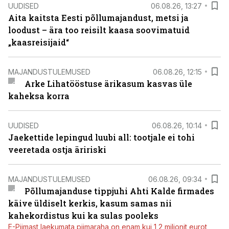
UUDISED
06.08.26, 13:27
Aita kaitsta Eesti põllumajandust, metsi ja
loodust – ära too reisilt kaasa soovimatuid
„kaasreisijaid“
MAJANDUSTULEMUSED
06.08.26, 12:15
Arke Lihatööstuse ärikasum kasvas üle
kaheksa korra
UUDISED
06.08.26, 10:14
Jaekettide lepingud luubi all: tootjale ei tohi
veeretada ostja äririski
MAJANDUSTULEMUSED
06.08.26, 09:34
Põllumajanduse tippjuhi Ahti Kalde firmades
käive üldiselt kerkis, kasum samas nii
kahekordistus kui ka sulas pooleks
E-Piimast laekumata piimaraha on enam kui 1,2 miljonit eurot