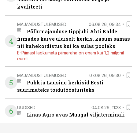
kvaliteeti
MAJANDUSTULEMUSED
06.08.26, 09:34
Põllumajanduse tippjuhi Ahti Kalde
firmades käive üldiselt kerkis, kasum samas
4
nii kahekordistus kui ka sulas pooleks
E-Piimast laekumata piimaraha on enam kui 1,2 miljonit
eurot
MAJANDUSTULEMUSED
07.08.26, 09:30
5
Puhk ja Lausing kerkisid Eesti
suurimateks toidutöösturiteks
UUDISED
04.08.26, 11:23
6
Linas Agro avas Muugal viljaterminali