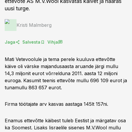
ettevõte AS M.V.Wool kasvatas käivet ja haaras
uusi turge.
Kristi Malmberg
Jaga
Salvesta
Vihja
Mati Vetevoolule ja tema perele kuuluva ettevõtte
käive oli värske majandusaasta aruande järgi mullu
14,3 miljonit eurot võrrelduna 2011. aasta 12 miljoni
euroga. Kasumit teenis ettevõte mullu 696 109 eurot ja
tunamullu 863 657 eurot.
Firma töötajate arv kasvas aastaga 145lt 157ni.
Enamus ettevõtte käibest tuleb Eestist ja märgatav osa
ka Soomest. Lisaks Iisraelile sisenes M.V.Wool mullu