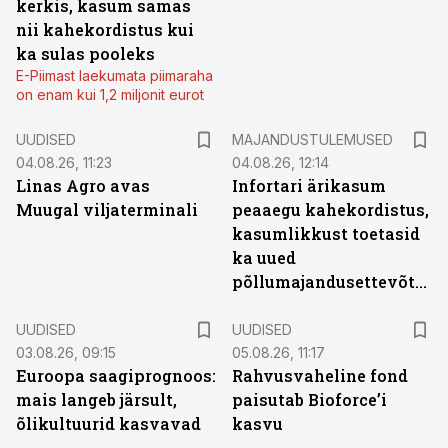
kerkis, kasum samas
nii kahekordistus kui
ka sulas pooleks
E-Piimast laekumata piimaraha
on enam kui 1,2 miljonit eurot
UUDISED
MAJANDUSTULEMUSED
04.08.26, 11:23
04.08.26, 12:14
Linas Agro avas
Infortari ärikasum
Muugal viljaterminali
peaaegu kahekordistus,
kasumlikkust toetasid
ka uued
põllumajandusettevõtted
UUDISED
UUDISED
03.08.26, 09:15
05.08.26, 11:17
Euroopa saagiprognoos:
Rahvusvaheline fond
mais langeb järsult,
paisutab Bioforce’i
õlikultuurid kasvavad
kasvu