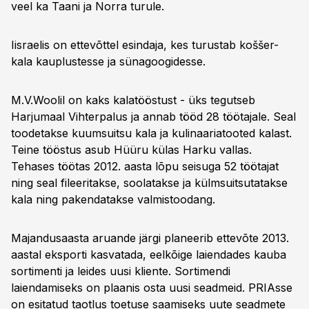
veel ka Taani ja Norra turule.
Iisraelis on ettevõttel esindaja, kes turustab koššer-
kala kauplustesse ja sünagoogidesse.
M.V.Woolil on kaks kalatööstust - üks tegutseb
Harjumaal Vihterpalus ja annab tööd 28 töötajale. Seal
toodetakse kuumsuitsu kala ja kulinaariatooted kalast.
Teine tööstus asub Hüüru külas Harku vallas.
Tehases töötas 2012. aasta lõpu seisuga 52 töötajat
ning seal fileeritakse, soolatakse ja külmsuitsutatakse
kala ning pakendatakse valmistoodang.
Majandusaasta aruande järgi planeerib ettevõte 2013.
aastal eksporti kasvatada, eelkõige laiendades kauba
sortimenti ja leides uusi kliente. Sortimendi
laiendamiseks on plaanis osta uusi seadmeid. PRIAsse
on esitatud taotlus toetuse saamiseks uute seadmete