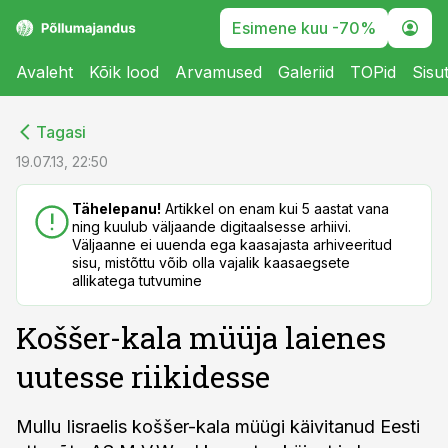
Esimene kuu -70%
Avaleht
Kõik lood
Arvamused
Galeriid
TOPid
Sisu
cebook
cebook
Tagasi
Twitter)
Twitter)
19.07.13, 22:50
kedIn
kedIn
Tähelepanu!
Artikkel on enam kui 5 aastat vana
ning kuulub väljaande digitaalsesse arhiivi.
ail
ail
Väljaanne ei uuenda ega kaasajasta arhiveeritud
sisu, mistõttu võib olla vajalik kaasaegsete
k
k
allikatega tutvumine
Koššer-kala müüja laienes
uutesse riikidesse
Mullu Iisraelis koššer-kala müügi käivitanud Eesti