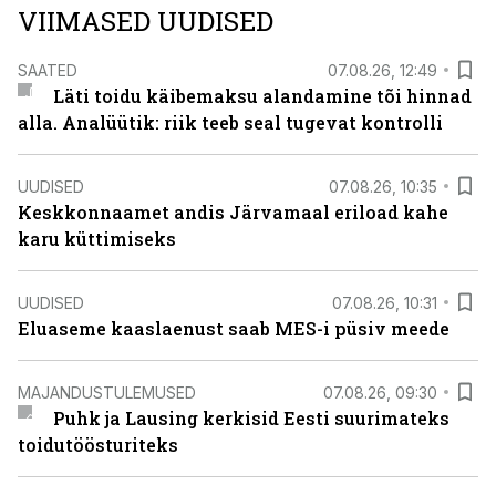
VIIMASED UUDISED
SAATED
07.08.26, 12:49
Läti toidu käibemaksu alandamine tõi hinnad
alla. Analüütik: riik teeb seal tugevat kontrolli
UUDISED
07.08.26, 10:35
Keskkonnaamet andis Järvamaal eriload kahe
karu küttimiseks
UUDISED
07.08.26, 10:31
Eluaseme kaaslaenust saab MES-i püsiv meede
MAJANDUSTULEMUSED
07.08.26, 09:30
Puhk ja Lausing kerkisid Eesti suurimateks
toidutöösturiteks