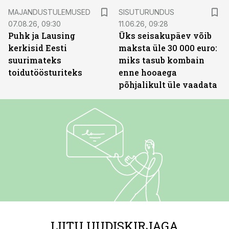
ST
MAJANDUSTULEMUSED
SISUTURUNDUS
07.08.26, 09:30
11.06.26, 09:28
Puhk ja Lausing
Üks seisakupäev võib
kerkisid Eesti
maksta üle 30 000 euro:
suurimateks
miks tasub kombain
toidutöösturiteks
enne hooaega
põhjalikult üle vaadata
LIITU UUDISKIRJAGA